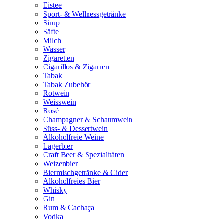
Eistee
Sport- & Wellnessgetränke
Sirup
Säfte
Milch
Wasser
Zigaretten
Cigarillos & Zigarren
Tabak
Tabak Zubehör
Rotwein
Weisswein
Rosé
Champagner & Schaumwein
Süss- & Dessertwein
Alkoholfreie Weine
Lagerbier
Craft Beer & Spezialitäten
Weizenbier
Biermischgetränke & Cider
Alkoholfreies Bier
Whisky
Gin
Rum & Cachaça
Vodka