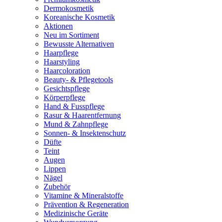
Dermokosmetik
Koreanische Kosmetik
Aktionen
Neu im Sortiment
Bewusste Alternativen
Haarpflege
Haarstyling
Haarcoloration
Beauty- & Pflegetools
Gesichtspflege
Körperpflege
Hand & Fusspflege
Rasur & Haarentfernung
Mund & Zahnpflege
Sonnen- & Insektenschutz
Düfte
Teint
Augen
Lippen
Nägel
Zubehör
Vitamine & Mineralstoffe
Prävention & Regeneration
Medizinische Geräte