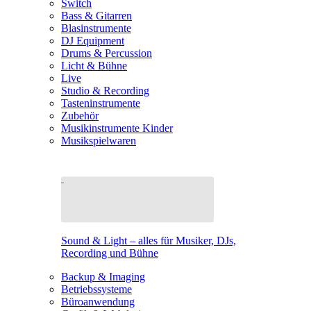
Switch
Bass & Gitarren
Blasinstrumente
DJ Equipment
Drums & Percussion
Licht & Bühne
Live
Studio & Recording
Tasteninstrumente
Zubehör
Musikinstrumente Kinder
Musikspielwaren
Sound & Light – alles für Musiker, DJs,
Recording und Bühne
Backup & Imaging
Betriebssysteme
Büroanwendung