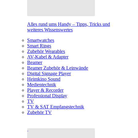
Alles rund ums Handy – Tipps, Tricks und
weiteres Wissenswertes
Smartwatches
Smart Rings
Zubehör Wearables
AV-Kabel & Adapter
Beamer
Beamer Zubehör & Leinwände
Digital Signage Player
Heimkino Sound
Medientechnik
Player & Recorder
Professional Display
TV
TV & SAT Empfangstechnik
Zubehör TV