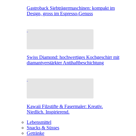
Gastroback Siebträgermaschinen: kompakt im
Design, gross im Espresso-Genuss
Swiss Diamond: hochwertiges Kochgeschirr mit
diamantverstärkter Antihaftbeschichtung
Kawaii Filzstifte & Fasermaler: Kreativ.
Niedlich. Inspirierend.
Lebensmittel
Snacks & Süsses
Getränke