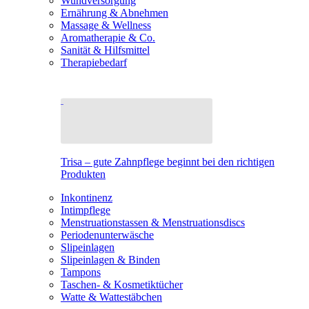
Wundversorgung
Ernährung & Abnehmen
Massage & Wellness
Aromatherapie & Co.
Sanität & Hilfsmittel
Therapiebedarf
Trisa – gute Zahnpflege beginnt bei den richtigen
Produkten
Inkontinenz
Intimpflege
Menstruationstassen & Menstruationsdiscs
Periodenunterwäsche
Slipeinlagen
Slipeinlagen & Binden
Tampons
Taschen- & Kosmetiktücher
Watte & Wattestäbchen