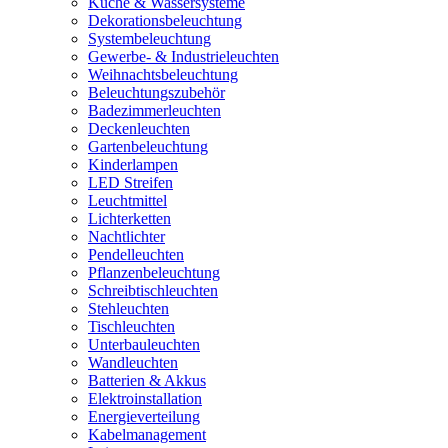
Küche & Wassersysteme
Dekorationsbeleuchtung
Systembeleuchtung
Gewerbe- & Industrieleuchten
Weihnachtsbeleuchtung
Beleuchtungszubehör
Badezimmerleuchten
Deckenleuchten
Gartenbeleuchtung
Kinderlampen
LED Streifen
Leuchtmittel
Lichterketten
Nachtlichter
Pendelleuchten
Pflanzenbeleuchtung
Schreibtischleuchten
Stehleuchten
Tischleuchten
Unterbauleuchten
Wandleuchten
Batterien & Akkus
Elektroinstallation
Energieverteilung
Kabelmanagement