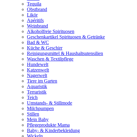
Tequila
Obstbrand
Likör
Apéritifs
Weinbrand
Alkoholfreie Spirituosen
Geschenkartikel Spirituosen & Getränke
Bad & WC
Küche & Geschirr
Reinigungsmittel & Haushaltsutensilien
Waschen & Textilpflege
Hundewelt
Katzenwelt
Nagerwelt
Tiere im Garten
Aquaristik
Terraristik
Teich
Umstands- & Stillmode
Milchpumpen
Stillen
Mein Baby
Pflegeprodukte Mama
Baby- & Kinderbekleidung
Wickeln