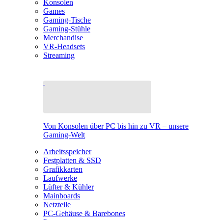
Konsolen
Games
Gaming-Tische
Gaming-Stühle
Merchandise
VR-Headsets
Streaming
Von Konsolen über PC bis hin zu VR – unsere
Gaming-Welt
Arbeitsspeicher
Festplatten & SSD
Grafikkarten
Laufwerke
Lüfter & Kühler
Mainboards
Netzteile
PC-Gehäuse & Barebones