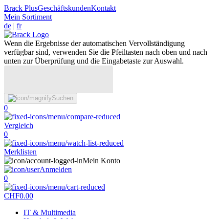
Brack Plus
Geschäftskunden
Kontakt
Mein Sortiment
de
|
fr
Wenn die Ergebnisse der automatischen Vervollständigung
verfügbar sind, verwenden Sie die Pfeiltasten nach oben und nach
unten zur Überprüfung und die Eingabetaste zur Auswahl.
Suchen
0
Vergleich
0
Merklisten
Mein Konto
Anmelden
0
CHF
0.00
IT & Multimedia