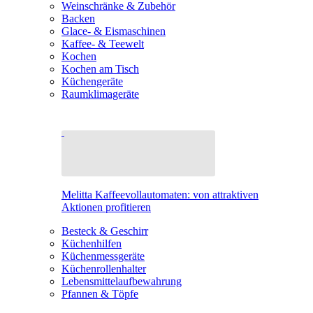
Weinschränke & Zubehör
Backen
Glace- & Eismaschinen
Kaffee- & Teewelt
Kochen
Kochen am Tisch
Küchengeräte
Raumklimageräte
Melitta Kaffeevollautomaten: von attraktiven
Aktionen profitieren
Besteck & Geschirr
Küchenhilfen
Küchenmessgeräte
Küchenrollenhalter
Lebensmittelaufbewahrung
Pfannen & Töpfe