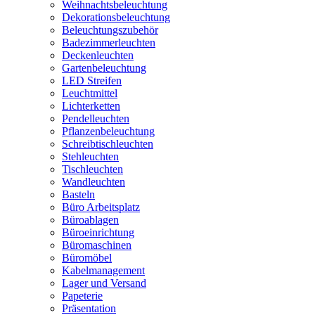
Weihnachtsbeleuchtung
Dekorationsbeleuchtung
Beleuchtungszubehör
Badezimmerleuchten
Deckenleuchten
Gartenbeleuchtung
LED Streifen
Leuchtmittel
Lichterketten
Pendelleuchten
Pflanzenbeleuchtung
Schreibtischleuchten
Stehleuchten
Tischleuchten
Wandleuchten
Basteln
Büro Arbeitsplatz
Büroablagen
Büroeinrichtung
Büromaschinen
Büromöbel
Kabelmanagement
Lager und Versand
Papeterie
Präsentation