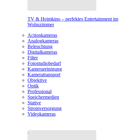
TV & Heimkino – perfektes Entertainment im
Wohnzimmer
Actionkameras
Analogkameras
Beleuchtung
Digitalkameras
Filter
Fotostudiobedarf
Kamerareinigung
Kameratransport
Objektive
Optik
Professional
Speichermedien
Stative
Stromversorgung
Videokameras