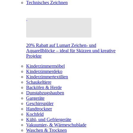
Technisches Zeichnen
20% Rabatt auf Lumart Zeichen- und
Aquarellblöcke – ideal für Skizzen und kreative
Projekte
Kinderzimmermöbel
Kinderzimmerdeko
Kinderzimmertextilien
Schaukeltiere
Backöfen & Herde
Dunstabzugshauben
Gargeräte
Geschirrspüler
Handtrockner
Kochfeld
Kühl- und Gefriergeräte
Vakuumier- & Wärmeschublade
Waschen & Trocknen