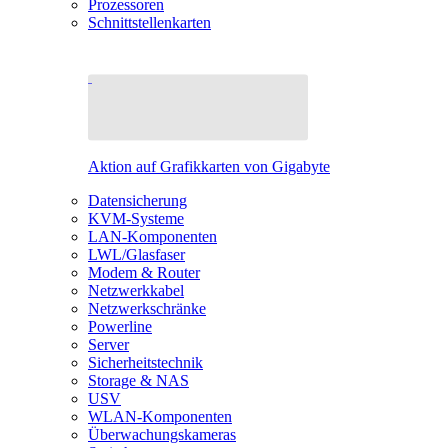
Prozessoren
Schnittstellenkarten
Aktion auf Grafikkarten von Gigabyte
Datensicherung
KVM-Systeme
LAN-Komponenten
LWL/Glasfaser
Modem & Router
Netzwerkkabel
Netzwerkschränke
Powerline
Server
Sicherheitstechnik
Storage & NAS
USV
WLAN-Komponenten
Überwachungskameras