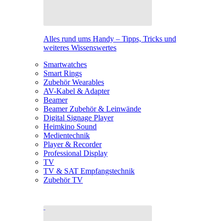
Alles rund ums Handy – Tipps, Tricks und
weiteres Wissenswertes
Smartwatches
Smart Rings
Zubehör Wearables
AV-Kabel & Adapter
Beamer
Beamer Zubehör & Leinwände
Digital Signage Player
Heimkino Sound
Medientechnik
Player & Recorder
Professional Display
TV
TV & SAT Empfangstechnik
Zubehör TV