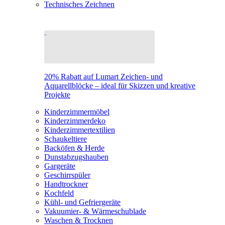
Technisches Zeichnen
20% Rabatt auf Lumart Zeichen- und
Aquarellblöcke – ideal für Skizzen und kreative
Projekte
Kinderzimmermöbel
Kinderzimmerdeko
Kinderzimmertextilien
Schaukeltiere
Backöfen & Herde
Dunstabzugshauben
Gargeräte
Geschirrspüler
Handtrockner
Kochfeld
Kühl- und Gefriergeräte
Vakuumier- & Wärmeschublade
Waschen & Trocknen