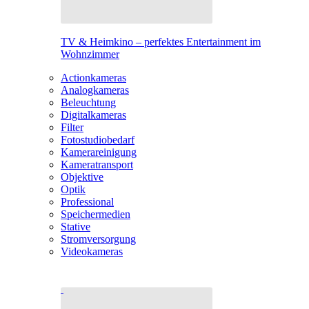
TV & Heimkino – perfektes Entertainment im
Wohnzimmer
Actionkameras
Analogkameras
Beleuchtung
Digitalkameras
Filter
Fotostudiobedarf
Kamerareinigung
Kameratransport
Objektive
Optik
Professional
Speichermedien
Stative
Stromversorgung
Videokameras