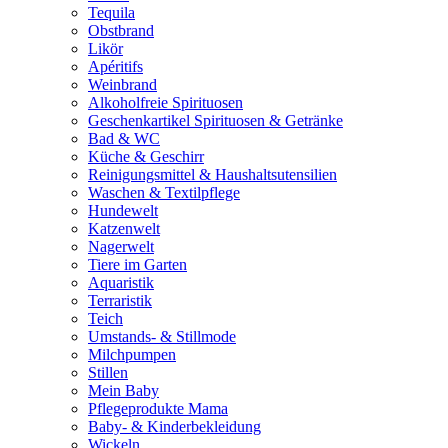
Tequila
Obstbrand
Likör
Apéritifs
Weinbrand
Alkoholfreie Spirituosen
Geschenkartikel Spirituosen & Getränke
Bad & WC
Küche & Geschirr
Reinigungsmittel & Haushaltsutensilien
Waschen & Textilpflege
Hundewelt
Katzenwelt
Nagerwelt
Tiere im Garten
Aquaristik
Terraristik
Teich
Umstands- & Stillmode
Milchpumpen
Stillen
Mein Baby
Pflegeprodukte Mama
Baby- & Kinderbekleidung
Wickeln