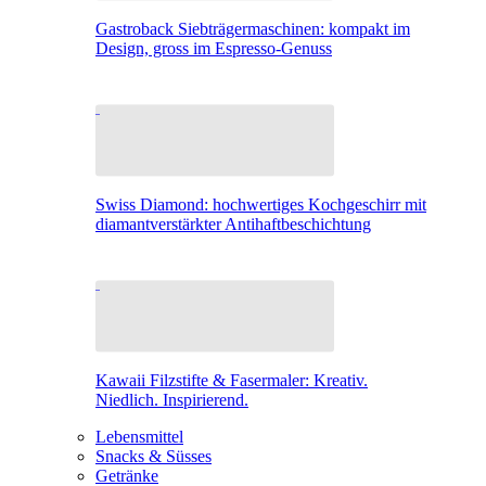
Gastroback Siebträgermaschinen: kompakt im
Design, gross im Espresso-Genuss
Swiss Diamond: hochwertiges Kochgeschirr mit
diamantverstärkter Antihaftbeschichtung
Kawaii Filzstifte & Fasermaler: Kreativ.
Niedlich. Inspirierend.
Lebensmittel
Snacks & Süsses
Getränke