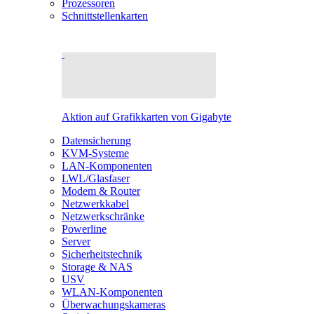
Prozessoren
Schnittstellenkarten
Aktion auf Grafikkarten von Gigabyte
Datensicherung
KVM-Systeme
LAN-Komponenten
LWL/Glasfaser
Modem & Router
Netzwerkkabel
Netzwerkschränke
Powerline
Server
Sicherheitstechnik
Storage & NAS
USV
WLAN-Komponenten
Überwachungskameras