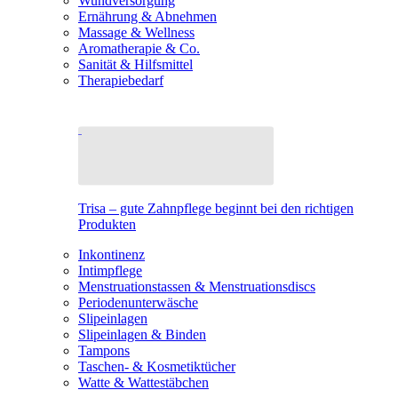
Wundversorgung
Ernährung & Abnehmen
Massage & Wellness
Aromatherapie & Co.
Sanität & Hilfsmittel
Therapiebedarf
Trisa – gute Zahnpflege beginnt bei den richtigen
Produkten
Inkontinenz
Intimpflege
Menstruationstassen & Menstruationsdiscs
Periodenunterwäsche
Slipeinlagen
Slipeinlagen & Binden
Tampons
Taschen- & Kosmetiktücher
Watte & Wattestäbchen