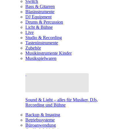
Switch
Bass & Gitarren
Blasinstrumente
DJ Equipment
Drums & Percussion
Licht & Bühne
Live
Studio & Recording
Tasteninstrumente
Zubehör
Musikinstrumente Kinder
Musikspielwaren
Sound & Light – alles für Musiker, DJs,
Recording und Bühne
Backup & Imaging
Betriebssysteme
Büroanwendung