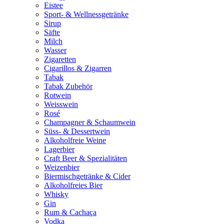
Eistee
Sport- & Wellnessgetränke
Sirup
Säfte
Milch
Wasser
Zigaretten
Cigarillos & Zigarren
Tabak
Tabak Zubehör
Rotwein
Weisswein
Rosé
Champagner & Schaumwein
Süss- & Dessertwein
Alkoholfreie Weine
Lagerbier
Craft Beer & Spezialitäten
Weizenbier
Biermischgetränke & Cider
Alkoholfreies Bier
Whisky
Gin
Rum & Cachaça
Vodka