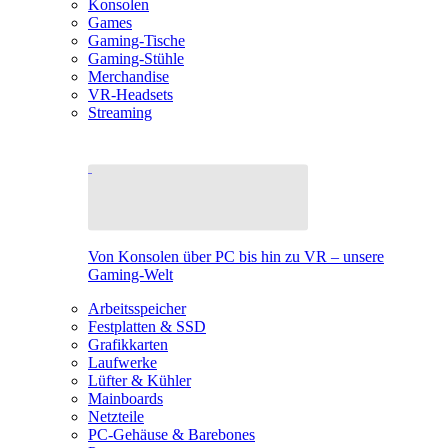
Konsolen
Games
Gaming-Tische
Gaming-Stühle
Merchandise
VR-Headsets
Streaming
Von Konsolen über PC bis hin zu VR – unsere
Gaming-Welt
Arbeitsspeicher
Festplatten & SSD
Grafikkarten
Laufwerke
Lüfter & Kühler
Mainboards
Netzteile
PC-Gehäuse & Barebones