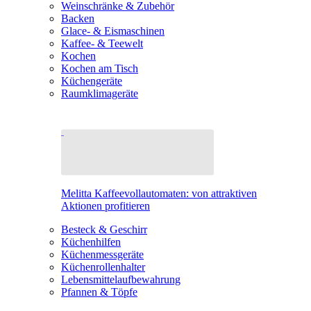
Weinschränke & Zubehör
Backen
Glace- & Eismaschinen
Kaffee- & Teewelt
Kochen
Kochen am Tisch
Küchengeräte
Raumklimageräte
Melitta Kaffeevollautomaten: von attraktiven
Aktionen profitieren
Besteck & Geschirr
Küchenhilfen
Küchenmessgeräte
Küchenrollenhalter
Lebensmittelaufbewahrung
Pfannen & Töpfe