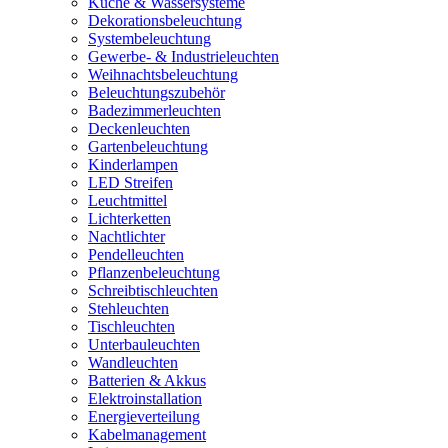
Küche & Wassersysteme
Dekorationsbeleuchtung
Systembeleuchtung
Gewerbe- & Industrieleuchten
Weihnachtsbeleuchtung
Beleuchtungszubehör
Badezimmerleuchten
Deckenleuchten
Gartenbeleuchtung
Kinderlampen
LED Streifen
Leuchtmittel
Lichterketten
Nachtlichter
Pendelleuchten
Pflanzenbeleuchtung
Schreibtischleuchten
Stehleuchten
Tischleuchten
Unterbauleuchten
Wandleuchten
Batterien & Akkus
Elektroinstallation
Energieverteilung
Kabelmanagement