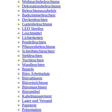
Weihnachtsbeleuchtung
Dekorationsbeleuchtung
Beleuchtungszubehör
Badezimmerleuchten
Deckenleuchten
Gartenbeleuchtung
LED Streifen
Leuchtmittel
Lichterketten
Pendelleuchten
Pflanzenbeleuchtung
Schreibtischleuchten
Stehleuchten
Tischleuchten
Wandleuchten
Basteln
Büro Arbeitsplatz
Büroablagen
Büroeinrichtung
Büromaschinen
Büromöbel
Kabelmanagement
Lager und Versand
Papeterie
Präsentation