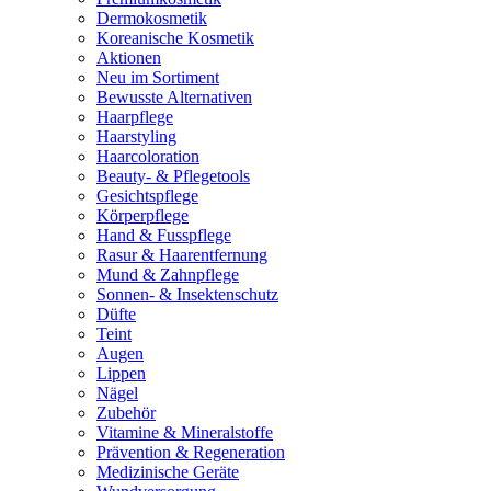
Dermokosmetik
Koreanische Kosmetik
Aktionen
Neu im Sortiment
Bewusste Alternativen
Haarpflege
Haarstyling
Haarcoloration
Beauty- & Pflegetools
Gesichtspflege
Körperpflege
Hand & Fusspflege
Rasur & Haarentfernung
Mund & Zahnpflege
Sonnen- & Insektenschutz
Düfte
Teint
Augen
Lippen
Nägel
Zubehör
Vitamine & Mineralstoffe
Prävention & Regeneration
Medizinische Geräte