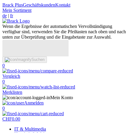
Brack Plus
Geschäftskunden
Kontakt
Mein Sortiment
de
|
fr
Wenn die Ergebnisse der automatischen Vervollständigung
verfügbar sind, verwenden Sie die Pfeiltasten nach oben und nach
unten zur Überprüfung und die Eingabetaste zur Auswahl.
Suchen
0
Vergleich
0
Merklisten
Mein Konto
Anmelden
0
CHF
0.00
IT & Multimedia