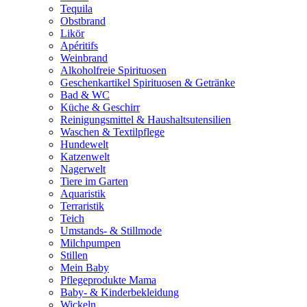
Tequila
Obstbrand
Likör
Apéritifs
Weinbrand
Alkoholfreie Spirituosen
Geschenkartikel Spirituosen & Getränke
Bad & WC
Küche & Geschirr
Reinigungsmittel & Haushaltsutensilien
Waschen & Textilpflege
Hundewelt
Katzenwelt
Nagerwelt
Tiere im Garten
Aquaristik
Terraristik
Teich
Umstands- & Stillmode
Milchpumpen
Stillen
Mein Baby
Pflegeprodukte Mama
Baby- & Kinderbekleidung
Wickeln