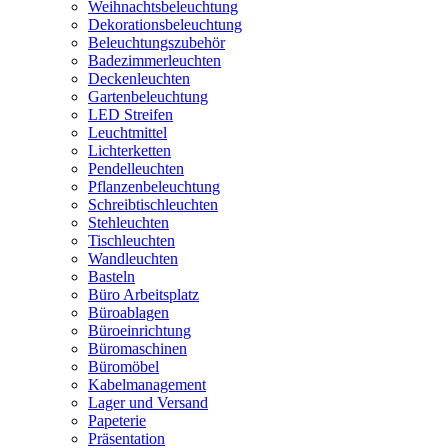
Weihnachtsbeleuchtung
Dekorationsbeleuchtung
Beleuchtungszubehör
Badezimmerleuchten
Deckenleuchten
Gartenbeleuchtung
LED Streifen
Leuchtmittel
Lichterketten
Pendelleuchten
Pflanzenbeleuchtung
Schreibtischleuchten
Stehleuchten
Tischleuchten
Wandleuchten
Basteln
Büro Arbeitsplatz
Büroablagen
Büroeinrichtung
Büromaschinen
Büromöbel
Kabelmanagement
Lager und Versand
Papeterie
Präsentation