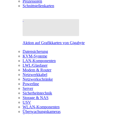
Prozessoren
Schnittstellenkarten
Aktion auf Grafikkarten von Gigabyte
Datensicherung
KVM-Systeme
LAN-Komponenten
LWL/Glasfaser
Modem & Router
Netzwerkkabel
Netzwerkschränke
Powerline
Server
Sicherheitstechnik
Storage & NAS
USV
WLAN-Komponenten
Überwachungskameras