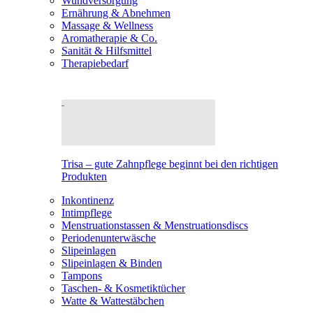
Wundversorgung
Ernährung & Abnehmen
Massage & Wellness
Aromatherapie & Co.
Sanität & Hilfsmittel
Therapiebedarf
Trisa – gute Zahnpflege beginnt bei den richtigen
Produkten
Inkontinenz
Intimpflege
Menstruationstassen & Menstruationsdiscs
Periodenunterwäsche
Slipeinlagen
Slipeinlagen & Binden
Tampons
Taschen- & Kosmetiktücher
Watte & Wattestäbchen