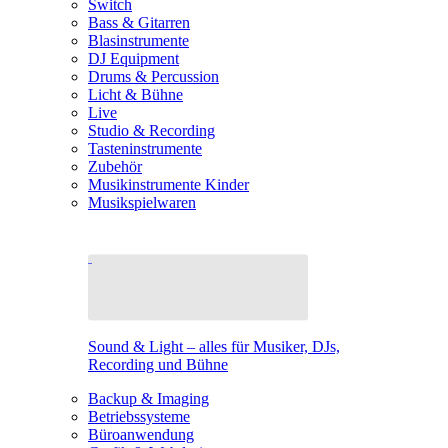
Switch
Bass & Gitarren
Blasinstrumente
DJ Equipment
Drums & Percussion
Licht & Bühne
Live
Studio & Recording
Tasteninstrumente
Zubehör
Musikinstrumente Kinder
Musikspielwaren
Sound & Light – alles für Musiker, DJs,
Recording und Bühne
Backup & Imaging
Betriebssysteme
Büroanwendung