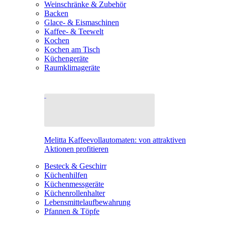
Weinschränke & Zubehör
Backen
Glace- & Eismaschinen
Kaffee- & Teewelt
Kochen
Kochen am Tisch
Küchengeräte
Raumklimageräte
Melitta Kaffeevollautomaten: von attraktiven
Aktionen profitieren
Besteck & Geschirr
Küchenhilfen
Küchenmessgeräte
Küchenrollenhalter
Lebensmittelaufbewahrung
Pfannen & Töpfe