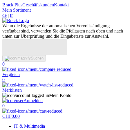
Brack Plus
Geschäftskunden
Kontakt
Mein Sortiment
de
|
fr
Wenn die Ergebnisse der automatischen Vervollständigung
verfügbar sind, verwenden Sie die Pfeiltasten nach oben und nach
unten zur Überprüfung und die Eingabetaste zur Auswahl.
Suchen
0
Vergleich
0
Merklisten
Mein Konto
Anmelden
0
CHF
0.00
IT & Multimedia