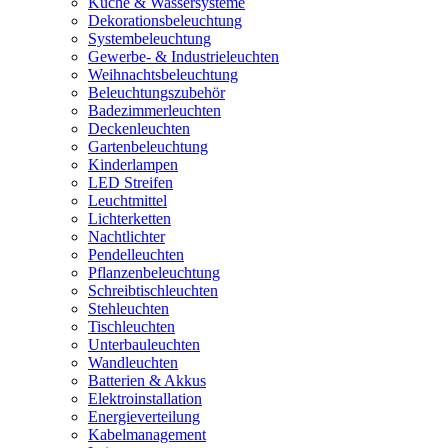
Küche & Wassersysteme
Dekorationsbeleuchtung
Systembeleuchtung
Gewerbe- & Industrieleuchten
Weihnachtsbeleuchtung
Beleuchtungszubehör
Badezimmerleuchten
Deckenleuchten
Gartenbeleuchtung
Kinderlampen
LED Streifen
Leuchtmittel
Lichterketten
Nachtlichter
Pendelleuchten
Pflanzenbeleuchtung
Schreibtischleuchten
Stehleuchten
Tischleuchten
Unterbauleuchten
Wandleuchten
Batterien & Akkus
Elektroinstallation
Energieverteilung
Kabelmanagement