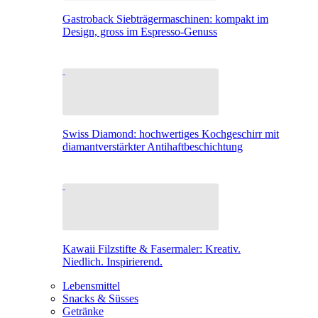
Gastroback Siebträgermaschinen: kompakt im
Design, gross im Espresso-Genuss
Swiss Diamond: hochwertiges Kochgeschirr mit
diamantverstärkter Antihaftbeschichtung
Kawaii Filzstifte & Fasermaler: Kreativ.
Niedlich. Inspirierend.
Lebensmittel
Snacks & Süsses
Getränke