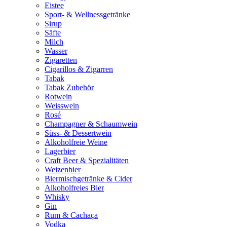
Eistee
Sport- & Wellnessgetränke
Sirup
Säfte
Milch
Wasser
Zigaretten
Cigarillos & Zigarren
Tabak
Tabak Zubehör
Rotwein
Weisswein
Rosé
Champagner & Schaumwein
Süss- & Dessertwein
Alkoholfreie Weine
Lagerbier
Craft Beer & Spezialitäten
Weizenbier
Biermischgetränke & Cider
Alkoholfreies Bier
Whisky
Gin
Rum & Cachaça
Vodka