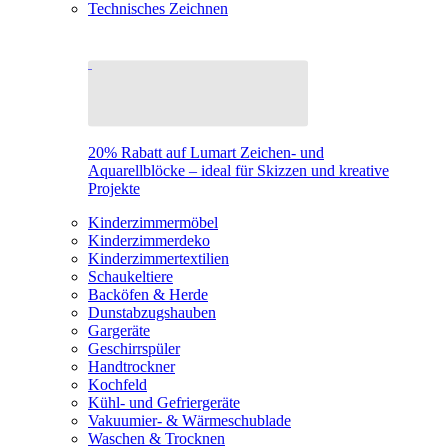
Technisches Zeichnen
20% Rabatt auf Lumart Zeichen- und
Aquarellblöcke – ideal für Skizzen und kreative
Projekte
Kinderzimmermöbel
Kinderzimmerdeko
Kinderzimmertextilien
Schaukeltiere
Backöfen & Herde
Dunstabzugshauben
Gargeräte
Geschirrspüler
Handtrockner
Kochfeld
Kühl- und Gefriergeräte
Vakuumier- & Wärmeschublade
Waschen & Trocknen