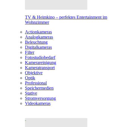
TV & Heimkino – perfektes Entertainment im
Wohnzimmer
Actionkameras
Analogkameras
Beleuchtung
Digitalkameras
Filter
Fotostudiobedarf
Kamerareinigung
Kameratransport
Objektive
Optik
Professional
Speichermedien
Stative
Stromversorgung
Videokameras