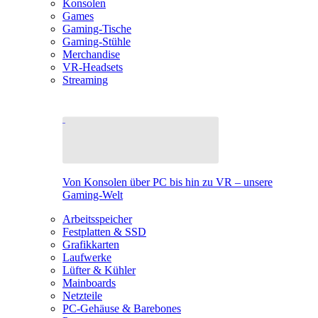
Konsolen
Games
Gaming-Tische
Gaming-Stühle
Merchandise
VR-Headsets
Streaming
Von Konsolen über PC bis hin zu VR – unsere
Gaming-Welt
Arbeitsspeicher
Festplatten & SSD
Grafikkarten
Laufwerke
Lüfter & Kühler
Mainboards
Netzteile
PC-Gehäuse & Barebones