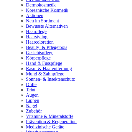
Dermokosmetik
Koreanische Kosmetik
Aktionen
Neu im Sortiment
Bewusste Alternativen
Haarpflege
Haarstyling
Haarcoloration
Beauty- & Pflegetools
Gesichtspflege
Körperpflege
Hand & Fusspflege
Rasur & Haarentfernung
Mund & Zahnpflege
Sonnen- & Insektenschutz
Düfte
Teint
Augen
Lippen
Nägel
Zubehör
Vitamine & Mineralstoffe
Prävention & Regeneration
Medizinische Geräte