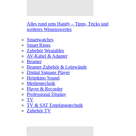
Alles rund ums Handy – Tipps, Tricks und
weiteres Wissenswertes
Smartwatches
Smart Rings
Zubehör Wearables
AV-Kabel & Adapter
Beamer
Beamer Zubehör & Leinwände
Digital Signage Player
Heimkino Sound
Medientechnik
Player & Recorder
Professional Display
TV
TV & SAT Empfangstechnik
Zubehör TV