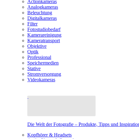
Actionkameras
Analogkameras
Beleuchtung
Digitalkameras
Filter
Fotostudiobedarf
Kamerareinigung
Kameratransport
Objektive
Optik
Professional
Speichermedien
Stative
Stromversorgung
Videokameras
Die Welt der Fotografie – Produkte, Tipps und Inspiratio
Kopfhörer & Headsets