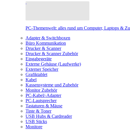
PC-Themenwelt: alles rund um Computer, Laptops & Z
Adapter & Switchboxen
Büro Kommunikation
Drucker & Scanner
Drucker & Scanner Zubehör
Eingabegeräte
Externe Gehäuse (Laufwerke)
Externer Speicher
Grafiktablet
Kabel
Kassensysteme und Zubehör
Monitor Zubehör
PC-Kabel/-Adapter
PC-Lautsprecher
Tastaturen & Mäuse
Tinte & Toner
USB Hubs & Cardreader
USB Sticks
Monitore