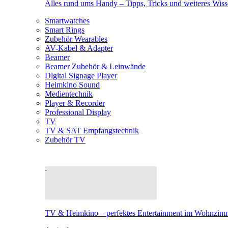
Alles rund ums Handy – Tipps, Tricks und weiteres Wis
Smartwatches
Smart Rings
Zubehör Wearables
AV-Kabel & Adapter
Beamer
Beamer Zubehör & Leinwände
Digital Signage Player
Heimkino Sound
Medientechnik
Player & Recorder
Professional Display
TV
TV & SAT Empfangstechnik
Zubehör TV
TV & Heimkino – perfektes Entertainment im Wohnzim