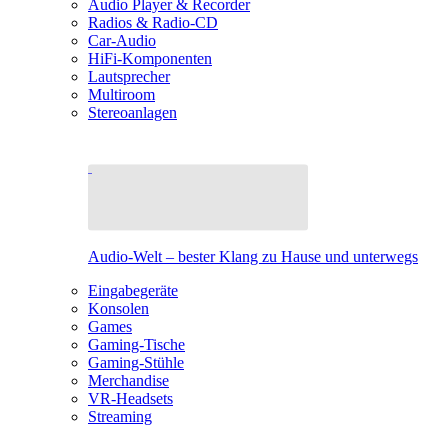
Audio Player & Recorder
Radios & Radio-CD
Car-Audio
HiFi-Komponenten
Lautsprecher
Multiroom
Stereoanlagen
Audio-Welt – bester Klang zu Hause und unterwegs
Eingabegeräte
Konsolen
Games
Gaming-Tische
Gaming-Stühle
Merchandise
VR-Headsets
Streaming