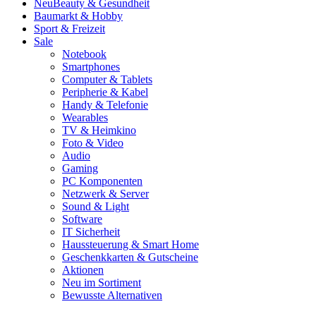
Neu
Beauty & Gesundheit
Baumarkt & Hobby
Sport & Freizeit
Sale
Notebook
Smartphones
Computer & Tablets
Peripherie & Kabel
Handy & Telefonie
Wearables
TV & Heimkino
Foto & Video
Audio
Gaming
PC Komponenten
Netzwerk & Server
Sound & Light
Software
IT Sicherheit
Haussteuerung & Smart Home
Geschenkkarten & Gutscheine
Aktionen
Neu im Sortiment
Bewusste Alternativen