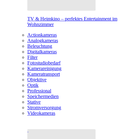
TV & Heimkino – perfektes Entertainment im
Wohnzimmer
Actionkameras
Analogkameras
Beleuchtung
Digitalkameras
Filter
Fotostudiobedarf
Kamerareinigung
Kameratransport
Objektive
Optik
Professional
Speichermedien
Stative
Stromversorgung
Videokameras