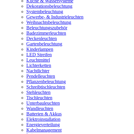
Küche & Wassersysteme
Dekorationsbeleuchtung
Systembeleuchtung
Gewerbe- & Industrieleuchten
Weihnachtsbeleuchtung
Beleuchtungszubehör
Badezimmerleuchten
Deckenleuchten
Gartenbeleuchtung
Kinderlampen
LED Streifen
Leuchtmittel
Lichterketten
Nachtlichter
Pendelleuchten
Pflanzenbeleuchtung
Schreibtischleuchten
Stehleuchten
Tischleuchten
Unterbauleuchten
Wandleuchten
Batterien & Akkus
Elektroinstallation
Energieverteilung
Kabelmanagement