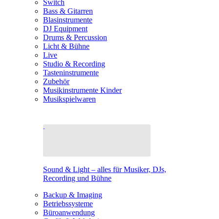
Switch
Bass & Gitarren
Blasinstrumente
DJ Equipment
Drums & Percussion
Licht & Bühne
Live
Studio & Recording
Tasteninstrumente
Zubehör
Musikinstrumente Kinder
Musikspielwaren
Sound & Light – alles für Musiker, DJs,
Recording und Bühne
Backup & Imaging
Betriebssysteme
Büroanwendung