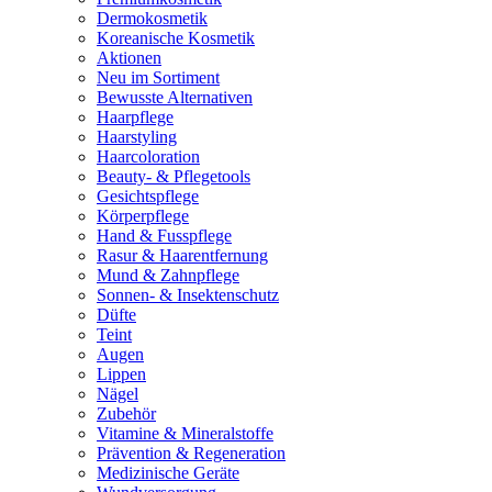
Dermokosmetik
Koreanische Kosmetik
Aktionen
Neu im Sortiment
Bewusste Alternativen
Haarpflege
Haarstyling
Haarcoloration
Beauty- & Pflegetools
Gesichtspflege
Körperpflege
Hand & Fusspflege
Rasur & Haarentfernung
Mund & Zahnpflege
Sonnen- & Insektenschutz
Düfte
Teint
Augen
Lippen
Nägel
Zubehör
Vitamine & Mineralstoffe
Prävention & Regeneration
Medizinische Geräte