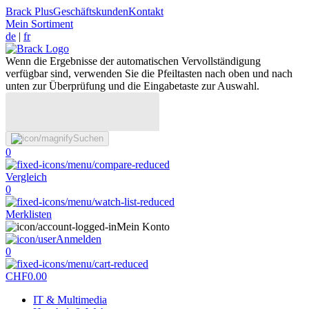
Brack Plus
Geschäftskunden
Kontakt
Mein Sortiment
de
|
fr
Wenn die Ergebnisse der automatischen Vervollständigung
verfügbar sind, verwenden Sie die Pfeiltasten nach oben und nach
unten zur Überprüfung und die Eingabetaste zur Auswahl.
Suchen
0
Vergleich
0
Merklisten
Mein Konto
Anmelden
0
CHF
0.00
IT & Multimedia