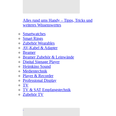
Alles rund ums Handy – Tipps, Tricks und
weiteres Wissenswertes
Smartwatches
Smart Rings
Zubehör Wearables
AV-Kabel & Adapter
Beamer
Beamer Zubehör & Leinwände
Digital Signage Player
Heimkino Sound
Medientechnik
Player & Recorder
Professional Display
TV
TV & SAT Empfangstechnik
Zubehör TV