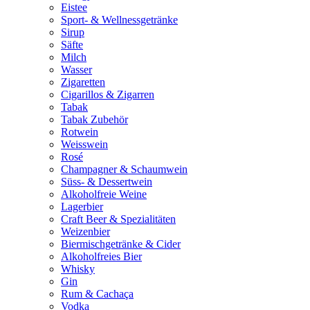
Eistee
Sport- & Wellnessgetränke
Sirup
Säfte
Milch
Wasser
Zigaretten
Cigarillos & Zigarren
Tabak
Tabak Zubehör
Rotwein
Weisswein
Rosé
Champagner & Schaumwein
Süss- & Dessertwein
Alkoholfreie Weine
Lagerbier
Craft Beer & Spezialitäten
Weizenbier
Biermischgetränke & Cider
Alkoholfreies Bier
Whisky
Gin
Rum & Cachaça
Vodka