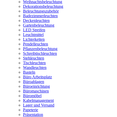
Weihnachtsbeleuchtung
Dekorationsbeleuchtung
Beleuchtungszubehör
Badezimmerleuchten
Deckenleuchten
Gartenbeleuchtung
LED Streifen
Leuchtmittel
Lichterketten
Pendelleuchten
Pflanzenbeleuchtung
Schreibtischleuchten
Stehleuchten
Tischleuchten
Wandleuchten
Basteln
Büro Arbeitsplatz
Büroablagen
Büroeinrichtung
Büromaschinen
Büromöbel
Kabelmanagement
Lager und Versand
Papeterie
Präsentation