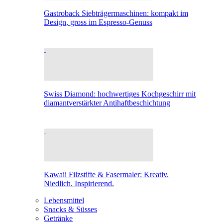
Gastroback Siebträgermaschinen: kompakt im
Design, gross im Espresso-Genuss
Swiss Diamond: hochwertiges Kochgeschirr mit
diamantverstärkter Antihaftbeschichtung
Kawaii Filzstifte & Fasermaler: Kreativ.
Niedlich. Inspirierend.
Lebensmittel
Snacks & Süsses
Getränke