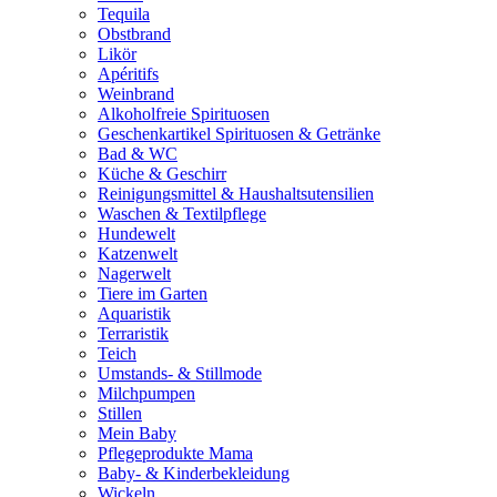
Tequila
Obstbrand
Likör
Apéritifs
Weinbrand
Alkoholfreie Spirituosen
Geschenkartikel Spirituosen & Getränke
Bad & WC
Küche & Geschirr
Reinigungsmittel & Haushaltsutensilien
Waschen & Textilpflege
Hundewelt
Katzenwelt
Nagerwelt
Tiere im Garten
Aquaristik
Terraristik
Teich
Umstands- & Stillmode
Milchpumpen
Stillen
Mein Baby
Pflegeprodukte Mama
Baby- & Kinderbekleidung
Wickeln