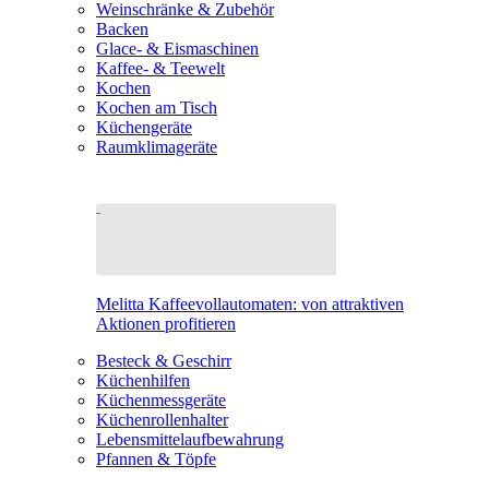
Weinschränke & Zubehör
Backen
Glace- & Eismaschinen
Kaffee- & Teewelt
Kochen
Kochen am Tisch
Küchengeräte
Raumklimageräte
Melitta Kaffeevollautomaten: von attraktiven
Aktionen profitieren
Besteck & Geschirr
Küchenhilfen
Küchenmessgeräte
Küchenrollenhalter
Lebensmittelaufbewahrung
Pfannen & Töpfe