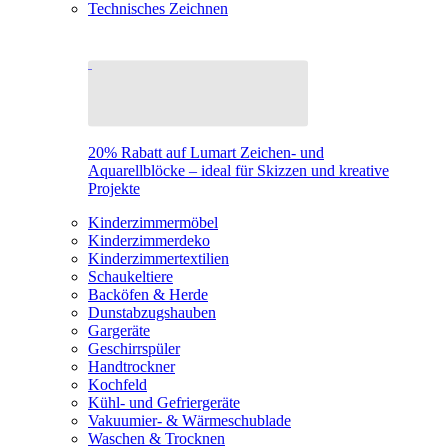
Technisches Zeichnen
20% Rabatt auf Lumart Zeichen- und
Aquarellblöcke – ideal für Skizzen und kreative
Projekte
Kinderzimmermöbel
Kinderzimmerdeko
Kinderzimmertextilien
Schaukeltiere
Backöfen & Herde
Dunstabzugshauben
Gargeräte
Geschirrspüler
Handtrockner
Kochfeld
Kühl- und Gefriergeräte
Vakuumier- & Wärmeschublade
Waschen & Trocknen