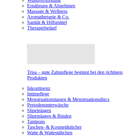
Wundversorgung
Ernährung & Abnehmen
Massage & Wellness
Aromatherapie & Co.
Sanität & Hilfsmittel
Therapiebedarf
Trisa – gute Zahnpflege beginnt bei den richtigen
Produkten
Inkontinenz
Intimpflege
Menstruationstassen & Menstruationsdiscs
Periodenunterwäsche
Slipeinlagen
Slipeinlagen & Binden
Tampons
Taschen- & Kosmetiktücher
Watte & Wattestäbchen