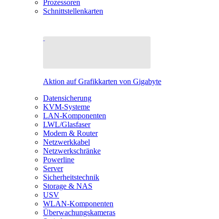
Prozessoren
Schnittstellenkarten
Aktion auf Grafikkarten von Gigabyte
Datensicherung
KVM-Systeme
LAN-Komponenten
LWL/Glasfaser
Modem & Router
Netzwerkkabel
Netzwerkschränke
Powerline
Server
Sicherheitstechnik
Storage & NAS
USV
WLAN-Komponenten
Überwachungskameras