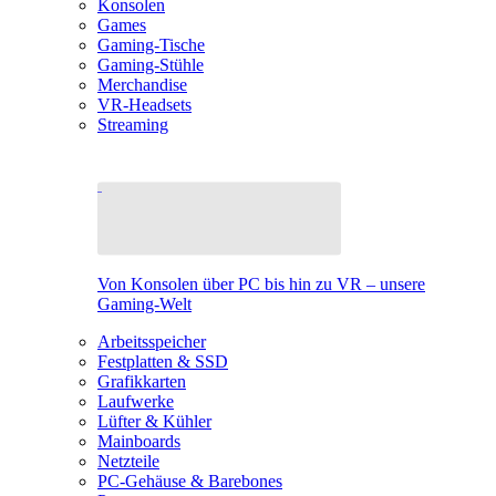
Konsolen
Games
Gaming-Tische
Gaming-Stühle
Merchandise
VR-Headsets
Streaming
Von Konsolen über PC bis hin zu VR – unsere
Gaming-Welt
Arbeitsspeicher
Festplatten & SSD
Grafikkarten
Laufwerke
Lüfter & Kühler
Mainboards
Netzteile
PC-Gehäuse & Barebones