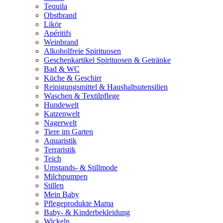
Tequila
Obstbrand
Likör
Apéritifs
Weinbrand
Alkoholfreie Spirituosen
Geschenkartikel Spirituosen & Getränke
Bad & WC
Küche & Geschirr
Reinigungsmittel & Haushaltsutensilien
Waschen & Textilpflege
Hundewelt
Katzenwelt
Nagerwelt
Tiere im Garten
Aquaristik
Terraristik
Teich
Umstands- & Stillmode
Milchpumpen
Stillen
Mein Baby
Pflegeprodukte Mama
Baby- & Kinderbekleidung
Wickeln