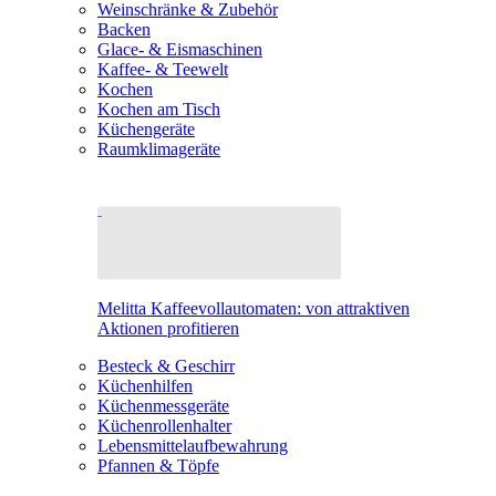
Weinschränke & Zubehör
Backen
Glace- & Eismaschinen
Kaffee- & Teewelt
Kochen
Kochen am Tisch
Küchengeräte
Raumklimageräte
Melitta Kaffeevollautomaten: von attraktiven
Aktionen profitieren
Besteck & Geschirr
Küchenhilfen
Küchenmessgeräte
Küchenrollenhalter
Lebensmittelaufbewahrung
Pfannen & Töpfe