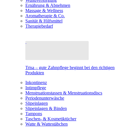
Wundversorgung
Ernährung & Abnehmen
Massage & Wellness
Aromatherapie & Co.
Sanität & Hilfsmittel
Therapiebedarf
Trisa – gute Zahnpflege beginnt bei den richtigen
Produkten
Inkontinenz
Intimpflege
Menstruationstassen & Menstruationsdiscs
Periodenunterwäsche
Slipeinlagen
Slipeinlagen & Binden
Tampons
Taschen- & Kosmetiktücher
Watte & Wattestäbchen