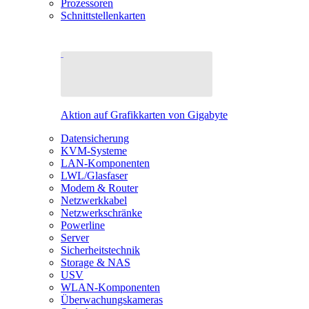
Prozessoren
Schnittstellenkarten
Aktion auf Grafikkarten von Gigabyte
Datensicherung
KVM-Systeme
LAN-Komponenten
LWL/Glasfaser
Modem & Router
Netzwerkkabel
Netzwerkschränke
Powerline
Server
Sicherheitstechnik
Storage & NAS
USV
WLAN-Komponenten
Überwachungskameras