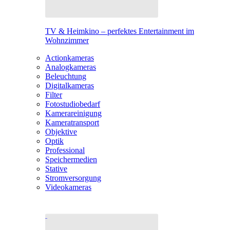
TV & Heimkino – perfektes Entertainment im
Wohnzimmer
Actionkameras
Analogkameras
Beleuchtung
Digitalkameras
Filter
Fotostudiobedarf
Kamerareinigung
Kameratransport
Objektive
Optik
Professional
Speichermedien
Stative
Stromversorgung
Videokameras