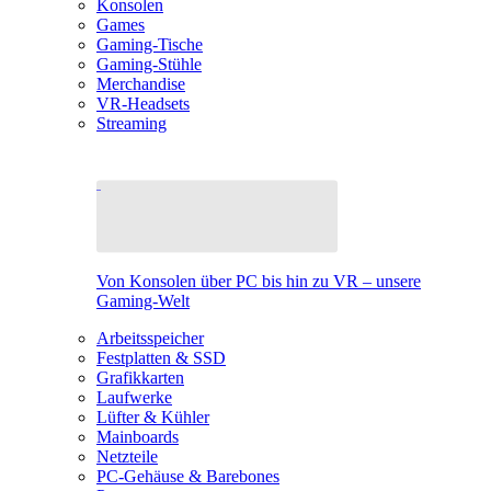
Konsolen
Games
Gaming-Tische
Gaming-Stühle
Merchandise
VR-Headsets
Streaming
Von Konsolen über PC bis hin zu VR – unsere
Gaming-Welt
Arbeitsspeicher
Festplatten & SSD
Grafikkarten
Laufwerke
Lüfter & Kühler
Mainboards
Netzteile
PC-Gehäuse & Barebones