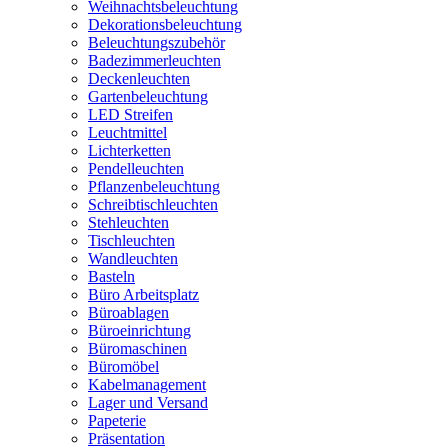
Weihnachtsbeleuchtung
Dekorationsbeleuchtung
Beleuchtungszubehör
Badezimmerleuchten
Deckenleuchten
Gartenbeleuchtung
LED Streifen
Leuchtmittel
Lichterketten
Pendelleuchten
Pflanzenbeleuchtung
Schreibtischleuchten
Stehleuchten
Tischleuchten
Wandleuchten
Basteln
Büro Arbeitsplatz
Büroablagen
Büroeinrichtung
Büromaschinen
Büromöbel
Kabelmanagement
Lager und Versand
Papeterie
Präsentation