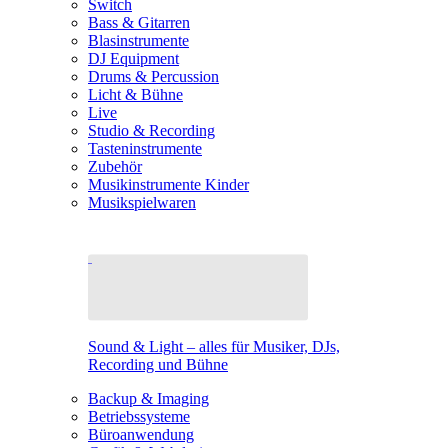
Switch
Bass & Gitarren
Blasinstrumente
DJ Equipment
Drums & Percussion
Licht & Bühne
Live
Studio & Recording
Tasteninstrumente
Zubehör
Musikinstrumente Kinder
Musikspielwaren
Sound & Light – alles für Musiker, DJs,
Recording und Bühne
Backup & Imaging
Betriebssysteme
Büroanwendung