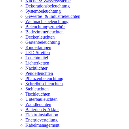
Küche & Wassersysteme
Dekorationsbeleuchtung
Systembeleuchtung
Gewerbe- & Industrieleuchten
Weihnachtsbeleuchtung
Beleuchtungszubehör
Badezimmerleuchten
Deckenleuchten
Gartenbeleuchtung
Kinderlampen
LED Streifen
Leuchtmittel
Lichterketten
Nachtlichter
Pendelleuchten
Pflanzenbeleuchtung
Schreibtischleuchten
Stehleuchten
Tischleuchten
Unterbauleuchten
Wandleuchten
Batterien & Akkus
Elektroinstallation
Energieverteilung
Kabelmanagement