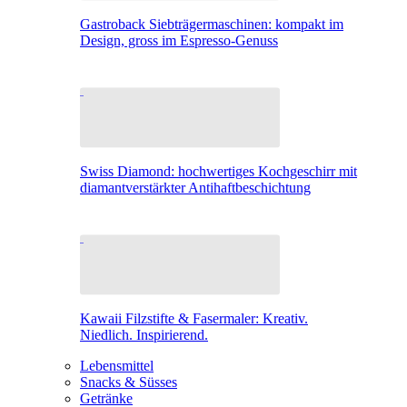
Gastroback Siebträgermaschinen: kompakt im
Design, gross im Espresso-Genuss
Swiss Diamond: hochwertiges Kochgeschirr mit
diamantverstärkter Antihaftbeschichtung
Kawaii Filzstifte & Fasermaler: Kreativ.
Niedlich. Inspirierend.
Lebensmittel
Snacks & Süsses
Getränke