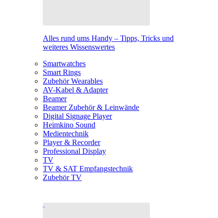
Alles rund ums Handy – Tipps, Tricks und
weiteres Wissenswertes
Smartwatches
Smart Rings
Zubehör Wearables
AV-Kabel & Adapter
Beamer
Beamer Zubehör & Leinwände
Digital Signage Player
Heimkino Sound
Medientechnik
Player & Recorder
Professional Display
TV
TV & SAT Empfangstechnik
Zubehör TV