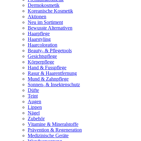
Dermokosmetik
Koreanische Kosmetik
Aktionen
Neu im Sortiment
Bewusste Alternativen
Haarpflege
Haarstyling
Haarcoloration
Beauty- & Pflegetools
Gesichtspflege
Körperpflege
Hand & Fusspflege
Rasur & Haarentfernung
Mund & Zahnpflege
Sonnen- & Insektenschutz
Düfte
Teint
Augen
Lippen
Nägel
Zubehör
Vitamine & Mineralstoffe
Prävention & Regeneration
Medizinische Geräte