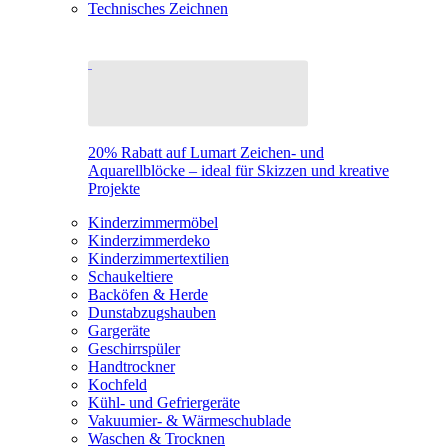
Technisches Zeichnen
20% Rabatt auf Lumart Zeichen- und
Aquarellblöcke – ideal für Skizzen und kreative
Projekte
Kinderzimmermöbel
Kinderzimmerdeko
Kinderzimmertextilien
Schaukeltiere
Backöfen & Herde
Dunstabzugshauben
Gargeräte
Geschirrspüler
Handtrockner
Kochfeld
Kühl- und Gefriergeräte
Vakuumier- & Wärmeschublade
Waschen & Trocknen