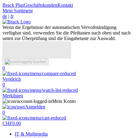
Brack Plus
Geschäftskunden
Kontakt
Mein Sortiment
de
|
fr
Wenn die Ergebnisse der automatischen Vervollständigung
verfügbar sind, verwenden Sie die Pfeiltasten nach oben und nach
unten zur Überprüfung und die Eingabetaste zur Auswahl.
Suchen
0
Vergleich
0
Merklisten
Mein Konto
Anmelden
0
CHF
0.00
IT & Multimedia