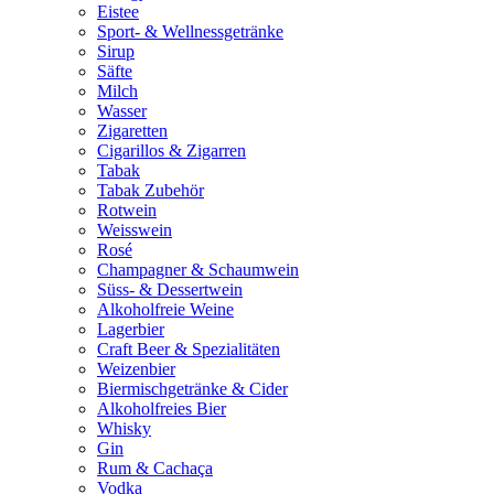
Eistee
Sport- & Wellnessgetränke
Sirup
Säfte
Milch
Wasser
Zigaretten
Cigarillos & Zigarren
Tabak
Tabak Zubehör
Rotwein
Weisswein
Rosé
Champagner & Schaumwein
Süss- & Dessertwein
Alkoholfreie Weine
Lagerbier
Craft Beer & Spezialitäten
Weizenbier
Biermischgetränke & Cider
Alkoholfreies Bier
Whisky
Gin
Rum & Cachaça
Vodka