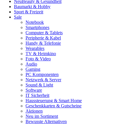
Neu
Beauty & Gesundheit
Baumarkt & Hobby
Sport & Freizeit
Sale
Notebook
Smartphones
Computer & Tablets
Peripherie & Kabel
Handy & Telefonie
Wearables
TV & Heimkino
Foto & Video
Audio
Gaming
PC Komponenten
Netzwerk & Server
Sound & Light
Software
IT Sicherheit
Haussteuerung & Smart Home
Geschenkkarten & Gutscheine
Aktionen
Neu im Sortiment
Bewusste Alternativen