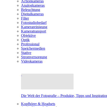
Actionkameras
Analogkameras
Beleuchtung
Digitalkameras
Filter
Fotostudiobedarf
Kamerareinigung
Kameratransport
Objektive
Optik
Professional
Speichermedien
Stative
Stromversorgung
Videokameras
Die Welt der Fotografie – Produkte, Tipps und Inspiratio
Kopfhörer & Headsets