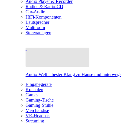
Audio Player & Recorder
Radios & Radio-CD
Car-Audio
HiFi-Komponenten
Lautsprecher
Multiroom
Stereoanlagen
Audio-Welt – bester Klang zu Hause und unterwegs
Eingabegeräte
Konsolen
Games
Gaming-Tische
Gaming-Stühle
Merchandise
VR-Headsets
Streaming