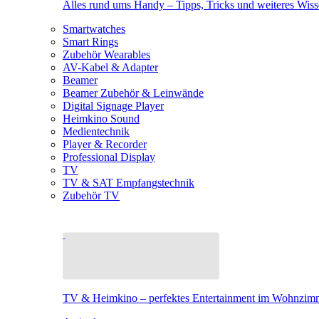
Alles rund ums Handy – Tipps, Tricks und weiteres Wis
Smartwatches
Smart Rings
Zubehör Wearables
AV-Kabel & Adapter
Beamer
Beamer Zubehör & Leinwände
Digital Signage Player
Heimkino Sound
Medientechnik
Player & Recorder
Professional Display
TV
TV & SAT Empfangstechnik
Zubehör TV
TV & Heimkino – perfektes Entertainment im Wohnzim