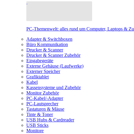
PC-Themenwelt: alles rund um Computer, Laptops & Z
Adapter & Switchboxen
Büro Kommunikation
Drucker & Scanner
Drucker & Scanner Zubehör
Eingabegeräte
Externe Gehäuse (Laufwerke)
Externer Speicher
Grafiktablet
Kabel
Kassensysteme und Zubehör
Monitor Zubehör
PC-Kabel/-Adapter
PC-Lautsprecher
Tastaturen & Mäuse
Tinte & Toner
USB Hubs & Cardreader
USB Sticks
Monitore