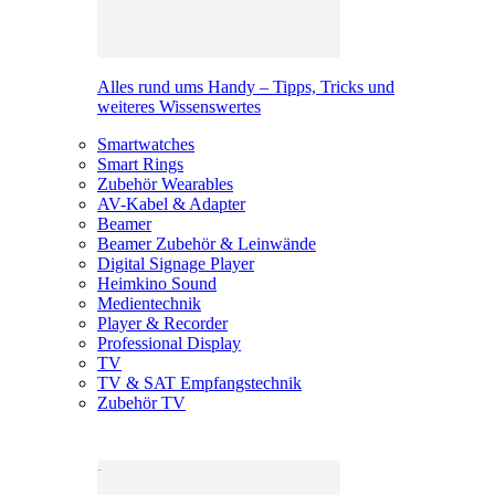
Alles rund ums Handy – Tipps, Tricks und
weiteres Wissenswertes
Smartwatches
Smart Rings
Zubehör Wearables
AV-Kabel & Adapter
Beamer
Beamer Zubehör & Leinwände
Digital Signage Player
Heimkino Sound
Medientechnik
Player & Recorder
Professional Display
TV
TV & SAT Empfangstechnik
Zubehör TV