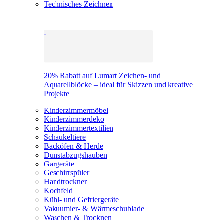
Technisches Zeichnen
20% Rabatt auf Lumart Zeichen- und
Aquarellblöcke – ideal für Skizzen und kreative
Projekte
Kinderzimmermöbel
Kinderzimmerdeko
Kinderzimmertextilien
Schaukeltiere
Backöfen & Herde
Dunstabzugshauben
Gargeräte
Geschirrspüler
Handtrockner
Kochfeld
Kühl- und Gefriergeräte
Vakuumier- & Wärmeschublade
Waschen & Trocknen