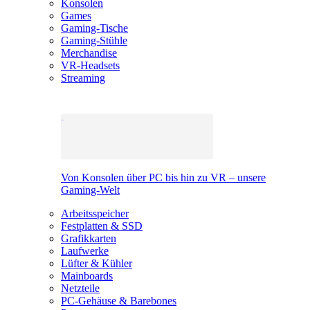
Konsolen
Games
Gaming-Tische
Gaming-Stühle
Merchandise
VR-Headsets
Streaming
Von Konsolen über PC bis hin zu VR – unsere
Gaming-Welt
Arbeitsspeicher
Festplatten & SSD
Grafikkarten
Laufwerke
Lüfter & Kühler
Mainboards
Netzteile
PC-Gehäuse & Barebones