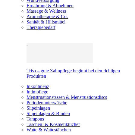
Wundversorgung
Ernährung & Abnehmen
Massage & Wellness
Aromatherapie & Co.
Sanität & Hilfsmittel
Therapiebedarf
Trisa – gute Zahnpflege beginnt bei den richtigen
Produkten
Inkontinenz
Intimpflege
Menstruationstassen & Menstruationsdiscs
Periodenunterwäsche
Slipeinlagen
Slipeinlagen & Binden
Tampons
Taschen- & Kosmetiktücher
Watte & Wattestäbchen