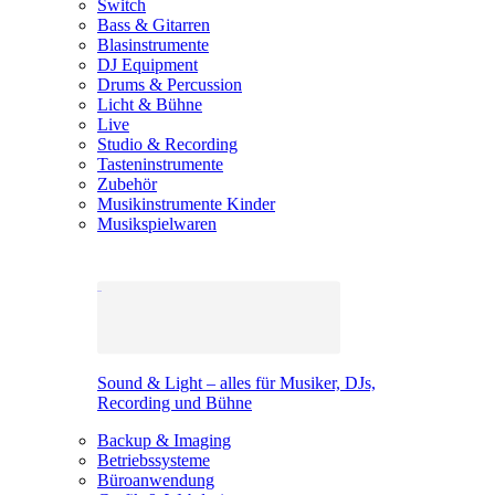
Switch
Bass & Gitarren
Blasinstrumente
DJ Equipment
Drums & Percussion
Licht & Bühne
Live
Studio & Recording
Tasteninstrumente
Zubehör
Musikinstrumente Kinder
Musikspielwaren
Sound & Light – alles für Musiker, DJs,
Recording und Bühne
Backup & Imaging
Betriebssysteme
Büroanwendung