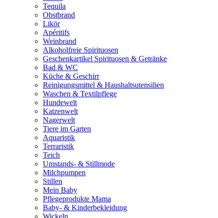
Tequila
Obstbrand
Likör
Apéritifs
Weinbrand
Alkoholfreie Spirituosen
Geschenkartikel Spirituosen & Getränke
Bad & WC
Küche & Geschirr
Reinigungsmittel & Haushaltsutensilien
Waschen & Textilpflege
Hundewelt
Katzenwelt
Nagerwelt
Tiere im Garten
Aquaristik
Terraristik
Teich
Umstands- & Stillmode
Milchpumpen
Stillen
Mein Baby
Pflegeprodukte Mama
Baby- & Kinderbekleidung
Wickeln