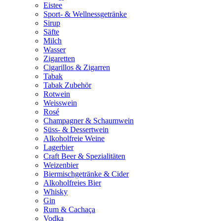
Eistee
Sport- & Wellnessgetränke
Sirup
Säfte
Milch
Wasser
Zigaretten
Cigarillos & Zigarren
Tabak
Tabak Zubehör
Rotwein
Weisswein
Rosé
Champagner & Schaumwein
Süss- & Dessertwein
Alkoholfreie Weine
Lagerbier
Craft Beer & Spezialitäten
Weizenbier
Biermischgetränke & Cider
Alkoholfreies Bier
Whisky
Gin
Rum & Cachaça
Vodka