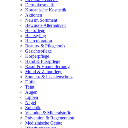
Dermokosmetik
Koreanische Kosmetik
Aktionen
Neu im Sortiment
Bewusste Alternativen
Haarpflege
Haarstyling
Haarcoloration
Beauty- & Pflegetools
Gesichtspflege
Körperpflege
Hand & Fusspflege
Rasur & Haarentfernung
Mund & Zahnpflege
Sonnen- & Insektenschutz
Düfte
Teint
Augen
Lippen
Nägel
Zubehör
Vitamine & Mineralstoffe
Prävention & Regeneration
Medizinische Geräte