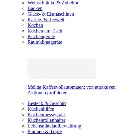
Weinschränke & Zubehör
Backen
Glace- & Eismaschinen
Kaffee- & Teewelt
Kochen
Kochen am Tisch
Küchengeräte
Raumklimageräte
Melitta Kaffeevollautomaten: von attraktiven
Aktionen profitieren
Besteck & Geschirr
Küchenhilfen
Küchenmessgeräte
Küchenrollenhalter
Lebensmittelaufbewahrung
Pfannen & Töpfe