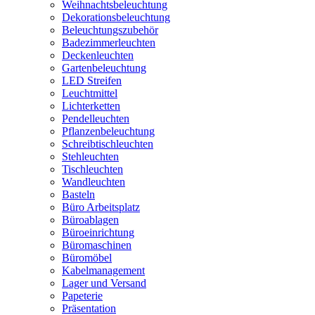
Weihnachtsbeleuchtung
Dekorationsbeleuchtung
Beleuchtungszubehör
Badezimmerleuchten
Deckenleuchten
Gartenbeleuchtung
LED Streifen
Leuchtmittel
Lichterketten
Pendelleuchten
Pflanzenbeleuchtung
Schreibtischleuchten
Stehleuchten
Tischleuchten
Wandleuchten
Basteln
Büro Arbeitsplatz
Büroablagen
Büroeinrichtung
Büromaschinen
Büromöbel
Kabelmanagement
Lager und Versand
Papeterie
Präsentation