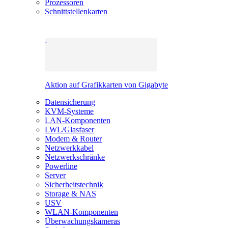
Prozessoren
Schnittstellenkarten
Aktion auf Grafikkarten von Gigabyte
Datensicherung
KVM-Systeme
LAN-Komponenten
LWL/Glasfaser
Modem & Router
Netzwerkkabel
Netzwerkschränke
Powerline
Server
Sicherheitstechnik
Storage & NAS
USV
WLAN-Komponenten
Überwachungskameras