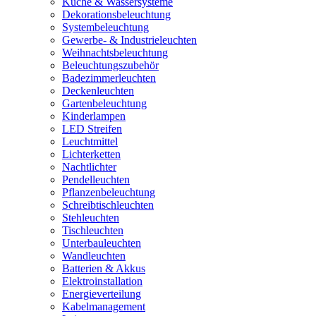
Küche & Wassersysteme
Dekorationsbeleuchtung
Systembeleuchtung
Gewerbe- & Industrieleuchten
Weihnachtsbeleuchtung
Beleuchtungszubehör
Badezimmerleuchten
Deckenleuchten
Gartenbeleuchtung
Kinderlampen
LED Streifen
Leuchtmittel
Lichterketten
Nachtlichter
Pendelleuchten
Pflanzenbeleuchtung
Schreibtischleuchten
Stehleuchten
Tischleuchten
Unterbauleuchten
Wandleuchten
Batterien & Akkus
Elektroinstallation
Energieverteilung
Kabelmanagement