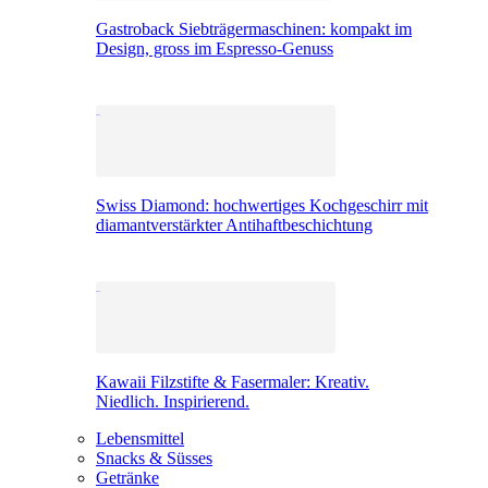
Gastroback Siebträgermaschinen: kompakt im
Design, gross im Espresso-Genuss
Swiss Diamond: hochwertiges Kochgeschirr mit
diamantverstärkter Antihaftbeschichtung
Kawaii Filzstifte & Fasermaler: Kreativ.
Niedlich. Inspirierend.
Lebensmittel
Snacks & Süsses
Getränke