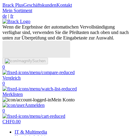
Brack Plus
Geschäftskunden
Kontakt
Mein Sortiment
de
|
fr
Wenn die Ergebnisse der automatischen Vervollständigung
verfügbar sind, verwenden Sie die Pfeiltasten nach oben und nach
unten zur Überprüfung und die Eingabetaste zur Auswahl.
Suchen
0
Vergleich
0
Merklisten
Mein Konto
Anmelden
0
CHF
0.00
IT & Multimedia