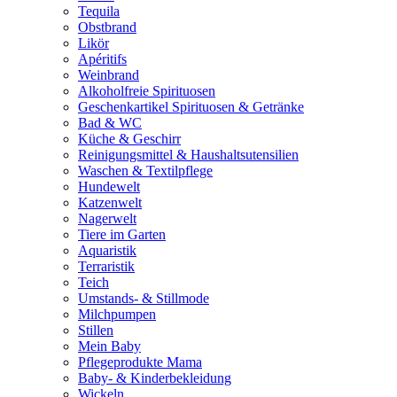
Tequila
Obstbrand
Likör
Apéritifs
Weinbrand
Alkoholfreie Spirituosen
Geschenkartikel Spirituosen & Getränke
Bad & WC
Küche & Geschirr
Reinigungsmittel & Haushaltsutensilien
Waschen & Textilpflege
Hundewelt
Katzenwelt
Nagerwelt
Tiere im Garten
Aquaristik
Terraristik
Teich
Umstands- & Stillmode
Milchpumpen
Stillen
Mein Baby
Pflegeprodukte Mama
Baby- & Kinderbekleidung
Wickeln