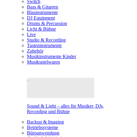
Switch
Bass & Gitarren
Blasinstrumente
DJ Equipment
Drums & Percussion
Licht & Bühne
Live
Studio & Recording
Tasteninstrumente
Zubehör
Musikinstrumente Kinder
Musikspielwaren
Sound & Light – alles für Musiker, DJs,
Recording und Bühne
Backup & Imaging
Betriebssysteme
Büroanwendung