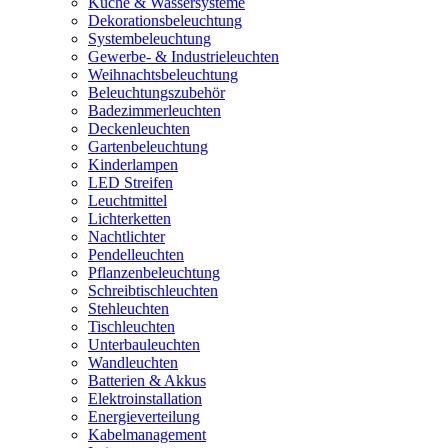
Küche & Wassersysteme
Dekorationsbeleuchtung
Systembeleuchtung
Gewerbe- & Industrieleuchten
Weihnachtsbeleuchtung
Beleuchtungszubehör
Badezimmerleuchten
Deckenleuchten
Gartenbeleuchtung
Kinderlampen
LED Streifen
Leuchtmittel
Lichterketten
Nachtlichter
Pendelleuchten
Pflanzenbeleuchtung
Schreibtischleuchten
Stehleuchten
Tischleuchten
Unterbauleuchten
Wandleuchten
Batterien & Akkus
Elektroinstallation
Energieverteilung
Kabelmanagement