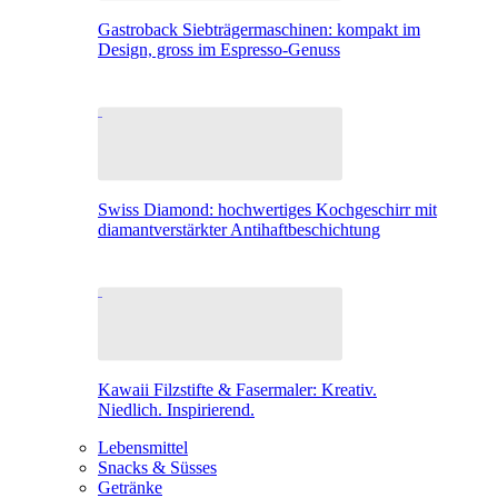
Gastroback Siebträgermaschinen: kompakt im
Design, gross im Espresso-Genuss
Swiss Diamond: hochwertiges Kochgeschirr mit
diamantverstärkter Antihaftbeschichtung
Kawaii Filzstifte & Fasermaler: Kreativ.
Niedlich. Inspirierend.
Lebensmittel
Snacks & Süsses
Getränke