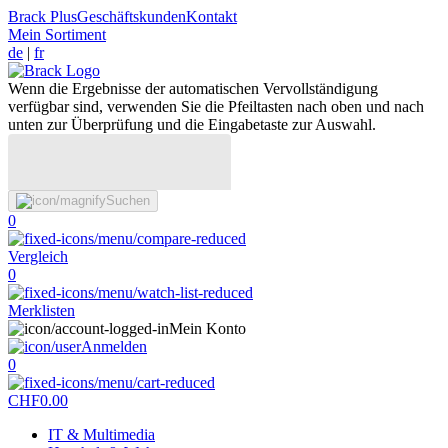
Brack Plus
Geschäftskunden
Kontakt
Mein Sortiment
de
|
fr
Wenn die Ergebnisse der automatischen Vervollständigung
verfügbar sind, verwenden Sie die Pfeiltasten nach oben und nach
unten zur Überprüfung und die Eingabetaste zur Auswahl.
Suchen
0
Vergleich
0
Merklisten
Mein Konto
Anmelden
0
CHF
0.00
IT & Multimedia