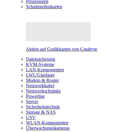
Prozessoren
Schnittstellenkarten
Aktion auf Grafikkarten von Gigabyte
Datensicherung
KVM-Systeme
LAN-Komponenten
LWL/Glasfaser
Modem & Router
Netzwerkkabel
Netzwerkschränke
Powerline
Server
Sicherheitstechnik
Storage & NAS
USV
WLAN-Komponenten
Überwachungskameras