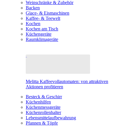
Weinschränke & Zubehör
Backen
Glace- & Eismaschinen
Kaffee- & Teewelt
Kochen
Kochen am Tisch
Küchengeräte
Raumklimageräte
Melitta Kaffeevollautomaten: von attraktiven
Aktionen profitieren
Besteck & Geschirr
Küchenhilfen
Küchenmessgeräte
Küchenrollenhalter
Lebensmittelaufbewahrung
Pfannen & Töpfe