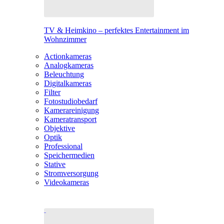
TV & Heimkino – perfektes Entertainment im
Wohnzimmer
Actionkameras
Analogkameras
Beleuchtung
Digitalkameras
Filter
Fotostudiobedarf
Kamerareinigung
Kameratransport
Objektive
Optik
Professional
Speichermedien
Stative
Stromversorgung
Videokameras