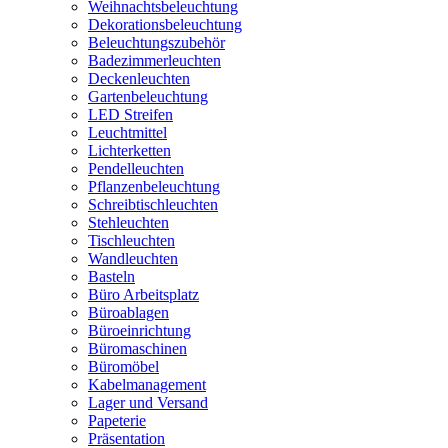
Weihnachtsbeleuchtung
Dekorationsbeleuchtung
Beleuchtungszubehör
Badezimmerleuchten
Deckenleuchten
Gartenbeleuchtung
LED Streifen
Leuchtmittel
Lichterketten
Pendelleuchten
Pflanzenbeleuchtung
Schreibtischleuchten
Stehleuchten
Tischleuchten
Wandleuchten
Basteln
Büro Arbeitsplatz
Büroablagen
Büroeinrichtung
Büromaschinen
Büromöbel
Kabelmanagement
Lager und Versand
Papeterie
Präsentation