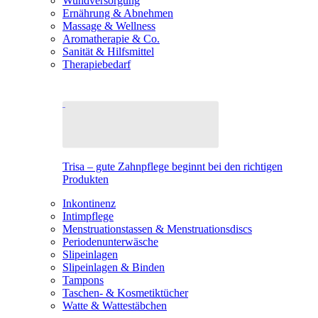
Wundversorgung
Ernährung & Abnehmen
Massage & Wellness
Aromatherapie & Co.
Sanität & Hilfsmittel
Therapiebedarf
Trisa – gute Zahnpflege beginnt bei den richtigen
Produkten
Inkontinenz
Intimpflege
Menstruationstassen & Menstruationsdiscs
Periodenunterwäsche
Slipeinlagen
Slipeinlagen & Binden
Tampons
Taschen- & Kosmetiktücher
Watte & Wattestäbchen