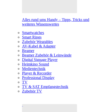
Alles rund ums Handy – Tipps, Tricks und
weiteres Wissenswertes
Smartwatches
Smart Rings
Zubehör Wearables
AV-Kabel & Adapter
Beamer
Beamer Zubehör & Leinwände
Digital Signage Player
Heimkino Sound
Medientechnik
Player & Recorder
Professional Display
TV
TV & SAT Empfangstechnik
Zubehör TV