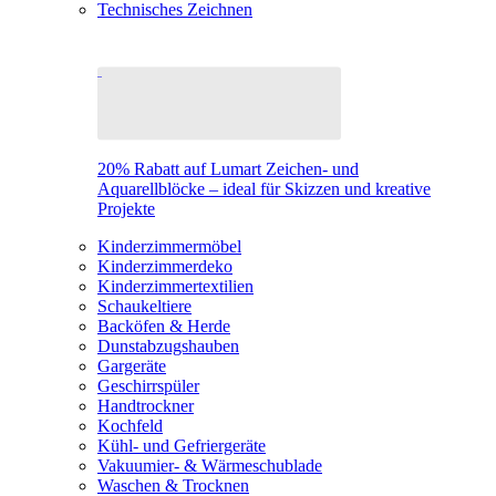
Technisches Zeichnen
20% Rabatt auf Lumart Zeichen- und
Aquarellblöcke – ideal für Skizzen und kreative
Projekte
Kinderzimmermöbel
Kinderzimmerdeko
Kinderzimmertextilien
Schaukeltiere
Backöfen & Herde
Dunstabzugshauben
Gargeräte
Geschirrspüler
Handtrockner
Kochfeld
Kühl- und Gefriergeräte
Vakuumier- & Wärmeschublade
Waschen & Trocknen