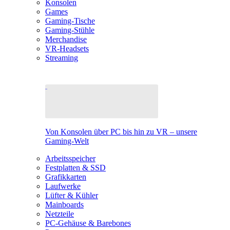
Konsolen
Games
Gaming-Tische
Gaming-Stühle
Merchandise
VR-Headsets
Streaming
Von Konsolen über PC bis hin zu VR – unsere
Gaming-Welt
Arbeitsspeicher
Festplatten & SSD
Grafikkarten
Laufwerke
Lüfter & Kühler
Mainboards
Netzteile
PC-Gehäuse & Barebones