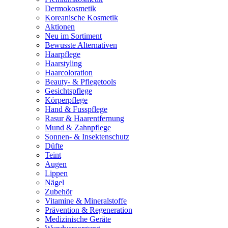
Dermokosmetik
Koreanische Kosmetik
Aktionen
Neu im Sortiment
Bewusste Alternativen
Haarpflege
Haarstyling
Haarcoloration
Beauty- & Pflegetools
Gesichtspflege
Körperpflege
Hand & Fusspflege
Rasur & Haarentfernung
Mund & Zahnpflege
Sonnen- & Insektenschutz
Düfte
Teint
Augen
Lippen
Nägel
Zubehör
Vitamine & Mineralstoffe
Prävention & Regeneration
Medizinische Geräte