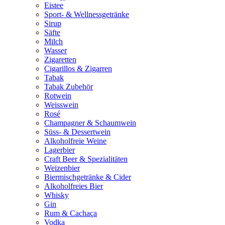
Eistee
Sport- & Wellnessgetränke
Sirup
Säfte
Milch
Wasser
Zigaretten
Cigarillos & Zigarren
Tabak
Tabak Zubehör
Rotwein
Weisswein
Rosé
Champagner & Schaumwein
Süss- & Dessertwein
Alkoholfreie Weine
Lagerbier
Craft Beer & Spezialitäten
Weizenbier
Biermischgetränke & Cider
Alkoholfreies Bier
Whisky
Gin
Rum & Cachaça
Vodka