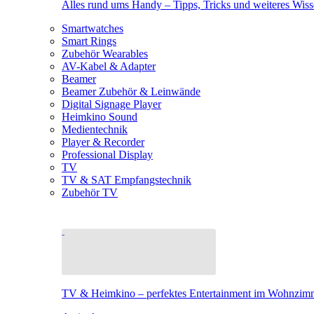
Alles rund ums Handy – Tipps, Tricks und weiteres Wis
Smartwatches
Smart Rings
Zubehör Wearables
AV-Kabel & Adapter
Beamer
Beamer Zubehör & Leinwände
Digital Signage Player
Heimkino Sound
Medientechnik
Player & Recorder
Professional Display
TV
TV & SAT Empfangstechnik
Zubehör TV
TV & Heimkino – perfektes Entertainment im Wohnzim