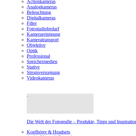
Actionkameras
Analogkameras
Beleuchtung
Digitalkameras
Filter
Fotostudiobedarf
Kamerareinigung
Kameratransport
Objektive
Optik
Professional
Speichermedien
Stative
Stromversorgung
Videokameras
Die Welt der Fotografie – Produkte, Tipps und Inspiratio
Kopfhörer & Headsets