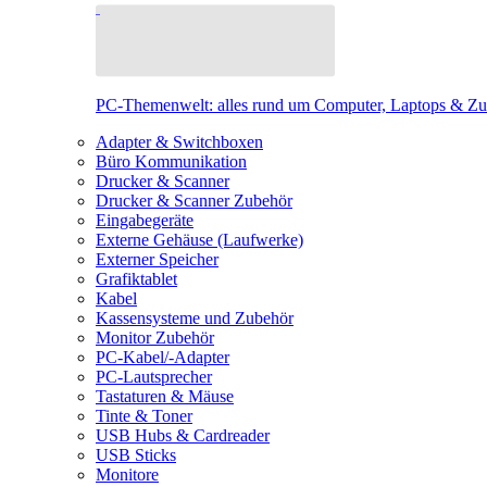
PC-Themenwelt: alles rund um Computer, Laptops & Z
Adapter & Switchboxen
Büro Kommunikation
Drucker & Scanner
Drucker & Scanner Zubehör
Eingabegeräte
Externe Gehäuse (Laufwerke)
Externer Speicher
Grafiktablet
Kabel
Kassensysteme und Zubehör
Monitor Zubehör
PC-Kabel/-Adapter
PC-Lautsprecher
Tastaturen & Mäuse
Tinte & Toner
USB Hubs & Cardreader
USB Sticks
Monitore