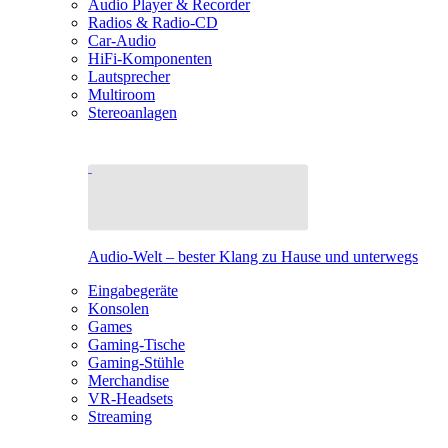
Audio Player & Recorder
Radios & Radio-CD
Car-Audio
HiFi-Komponenten
Lautsprecher
Multiroom
Stereoanlagen
Audio-Welt – bester Klang zu Hause und unterwegs
Eingabegeräte
Konsolen
Games
Gaming-Tische
Gaming-Stühle
Merchandise
VR-Headsets
Streaming