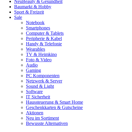
Neu
Beauty & Gesundheit
Baumarkt & Hobby
Sport & Freizeit
Sale
Notebook
Smartphones
Computer & Tablets
Peripherie & Kabel
Handy & Telefonie
Wearables
TV & Heimkino
Foto & Video
Audio
Gaming
PC Komponenten
Netzwerk & Server
Sound & Light
Software
IT Sicherheit
Haussteuerung & Smart Home
Geschenkkarten & Gutscheine
Aktionen
Neu im Sortiment
Bewusste Alternativen