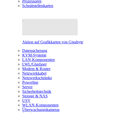
Prozessoren
Schnittstellenkarten
Aktion auf Grafikkarten von Gigabyte
Datensicherung
KVM-Systeme
LAN-Komponenten
LWL/Glasfaser
Modem & Router
Netzwerkkabel
Netzwerkschränke
Powerline
Server
Sicherheitstechnik
Storage & NAS
USV
WLAN-Komponenten
Überwachungskameras