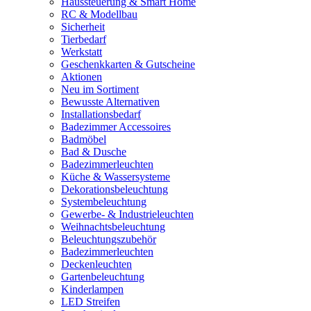
Haussteuerung & Smart Home
RC & Modellbau
Sicherheit
Tierbedarf
Werkstatt
Geschenkkarten & Gutscheine
Aktionen
Neu im Sortiment
Bewusste Alternativen
Installationsbedarf
Badezimmer Accessoires
Badmöbel
Bad & Dusche
Badezimmerleuchten
Küche & Wassersysteme
Dekorationsbeleuchtung
Systembeleuchtung
Gewerbe- & Industrieleuchten
Weihnachtsbeleuchtung
Beleuchtungszubehör
Badezimmerleuchten
Deckenleuchten
Gartenbeleuchtung
Kinderlampen
LED Streifen