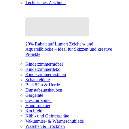
Technisches Zeichnen
20% Rabatt auf Lumart Zeichen- und
Aquarellblöcke – ideal für Skizzen und kreative
Projekte
Kinderzimmermöbel
Kinderzimmerdeko
Kinderzimmertextilien
Schaukeltiere
Backöfen & Herde
Dunstabzugshauben
Gargeräte
Geschirrspüler
Handtrockner
Kochfeld
Kühl- und Gefriergeräte
Vakuumier- & Wärmeschublade
Waschen & Trocknen