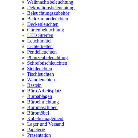
Weihnachtsbeleuchtung
Dekorationsbeleuchtung
Beleuchtungszubehör
Badezimmerleuchten
Deckenleuchten
Gartenbeleuchtung
LED Streifen
Leuchtmittel
Lichterketten
Pendelleuchten
Pflanzenbeleuchtung
Schreibtischleuchten
Stehleuchten
Tischleuchten
Wandleuchten
Basteln
Büro Arbeitsplatz
Büroablagen
Büroeinrichtung
Büromaschinen
Büromöbel
Kabelmanagement
Lager und Versand
Papeterie
Präsentation