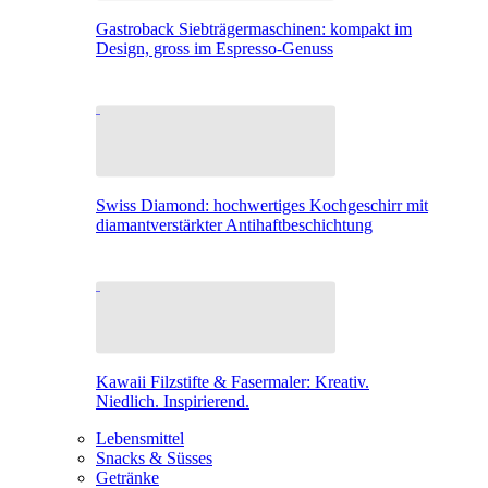
Gastroback Siebträgermaschinen: kompakt im
Design, gross im Espresso-Genuss
Swiss Diamond: hochwertiges Kochgeschirr mit
diamantverstärkter Antihaftbeschichtung
Kawaii Filzstifte & Fasermaler: Kreativ.
Niedlich. Inspirierend.
Lebensmittel
Snacks & Süsses
Getränke