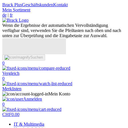
Brack Plus
Geschäftskunden
Kontakt
Mein Sortiment
de
|
fr
Wenn die Ergebnisse der automatischen Vervollständigung
verfügbar sind, verwenden Sie die Pfeiltasten nach oben und nach
unten zur Überprüfung und die Eingabetaste zur Auswahl.
Suchen
0
Vergleich
0
Merklisten
Mein Konto
Anmelden
0
CHF
0.00
IT & Multimedia