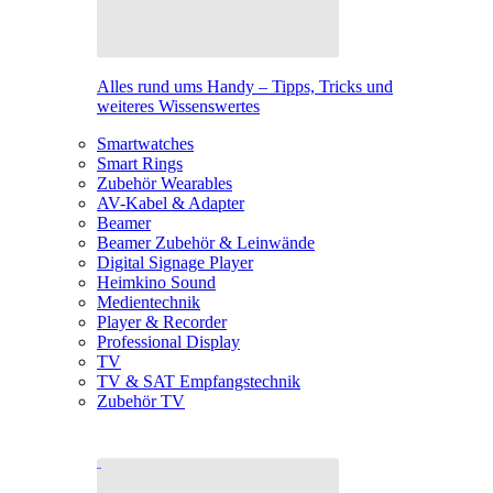
Alles rund ums Handy – Tipps, Tricks und
weiteres Wissenswertes
Smartwatches
Smart Rings
Zubehör Wearables
AV-Kabel & Adapter
Beamer
Beamer Zubehör & Leinwände
Digital Signage Player
Heimkino Sound
Medientechnik
Player & Recorder
Professional Display
TV
TV & SAT Empfangstechnik
Zubehör TV