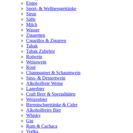
Eistee
Sport- & Wellnessgetränke
Sirup
Säfte
Milch
Wasser
Zigaretten
Cigarillos & Zigarren
Tabak
Tabak Zubehör
Rotwein
Weisswein
Rosé
Champagner & Schaumwein
Süss- & Dessertwein
Alkoholfreie Weine
Lagerbier
Craft Beer & Spezialitäten
Weizenbier
Biermischgetränke & Cider
Alkoholfreies Bier
Whisky
Gin
Rum & Cachaça
Vodka