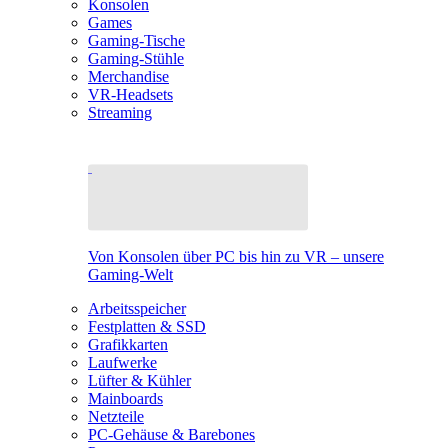
Konsolen
Games
Gaming-Tische
Gaming-Stühle
Merchandise
VR-Headsets
Streaming
Von Konsolen über PC bis hin zu VR – unsere
Gaming-Welt
Arbeitsspeicher
Festplatten & SSD
Grafikkarten
Laufwerke
Lüfter & Kühler
Mainboards
Netzteile
PC-Gehäuse & Barebones