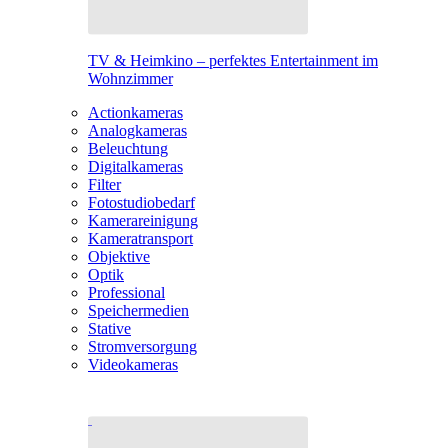
TV & Heimkino – perfektes Entertainment im
Wohnzimmer
Actionkameras
Analogkameras
Beleuchtung
Digitalkameras
Filter
Fotostudiobedarf
Kamerareinigung
Kameratransport
Objektive
Optik
Professional
Speichermedien
Stative
Stromversorgung
Videokameras