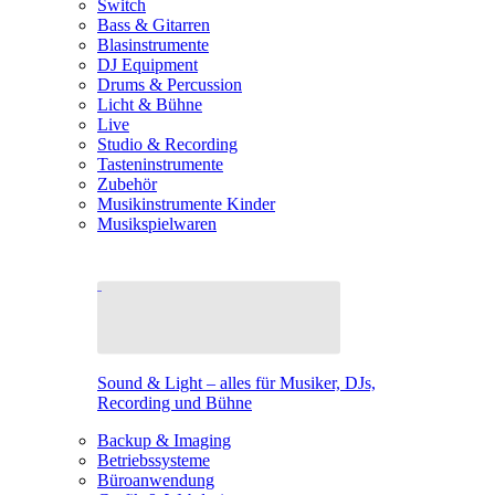
Switch
Bass & Gitarren
Blasinstrumente
DJ Equipment
Drums & Percussion
Licht & Bühne
Live
Studio & Recording
Tasteninstrumente
Zubehör
Musikinstrumente Kinder
Musikspielwaren
Sound & Light – alles für Musiker, DJs,
Recording und Bühne
Backup & Imaging
Betriebssysteme
Büroanwendung