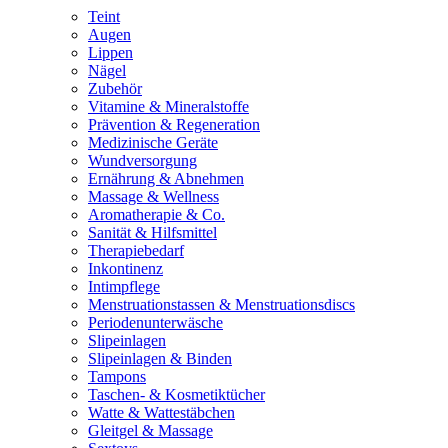
Teint
Augen
Lippen
Nägel
Zubehör
Vitamine & Mineralstoffe
Prävention & Regeneration
Medizinische Geräte
Wundversorgung
Ernährung & Abnehmen
Massage & Wellness
Aromatherapie & Co.
Sanität & Hilfsmittel
Therapiebedarf
Inkontinenz
Intimpflege
Menstruationstassen & Menstruationsdiscs
Periodenunterwäsche
Slipeinlagen
Slipeinlagen & Binden
Tampons
Taschen- & Kosmetiktücher
Watte & Wattestäbchen
Gleitgel & Massage