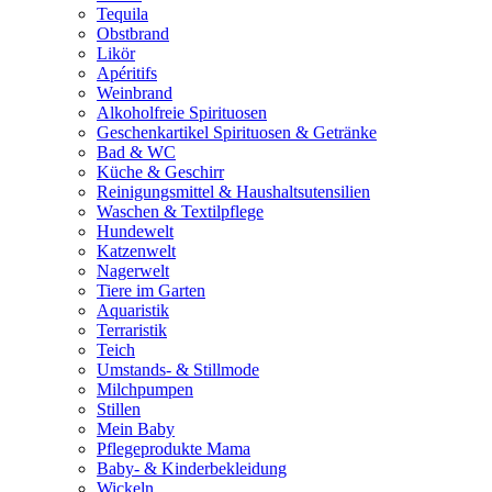
Tequila
Obstbrand
Likör
Apéritifs
Weinbrand
Alkoholfreie Spirituosen
Geschenkartikel Spirituosen & Getränke
Bad & WC
Küche & Geschirr
Reinigungsmittel & Haushaltsutensilien
Waschen & Textilpflege
Hundewelt
Katzenwelt
Nagerwelt
Tiere im Garten
Aquaristik
Terraristik
Teich
Umstands- & Stillmode
Milchpumpen
Stillen
Mein Baby
Pflegeprodukte Mama
Baby- & Kinderbekleidung
Wickeln