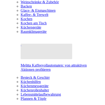
Weinschränke & Zubehör
Backen
Glace- & Eismaschinen
Kaffee- & Teewelt
Kochen
Kochen am Tisch
Küchengeräte
Raumklimageräte
Melitta Kaffeevollautomaten: von attraktiven
Aktionen profitieren
Besteck & Geschirr
Küchenhilfen
Küchenmessgeräte
Küchenrollenhalter
Lebensmittelaufbewahrung
Pfannen & Töpfe