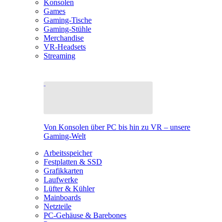
Konsolen
Games
Gaming-Tische
Gaming-Stühle
Merchandise
VR-Headsets
Streaming
Von Konsolen über PC bis hin zu VR – unsere
Gaming-Welt
Arbeitsspeicher
Festplatten & SSD
Grafikkarten
Laufwerke
Lüfter & Kühler
Mainboards
Netzteile
PC-Gehäuse & Barebones