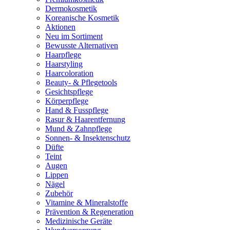
Dermokosmetik
Koreanische Kosmetik
Aktionen
Neu im Sortiment
Bewusste Alternativen
Haarpflege
Haarstyling
Haarcoloration
Beauty- & Pflegetools
Gesichtspflege
Körperpflege
Hand & Fusspflege
Rasur & Haarentfernung
Mund & Zahnpflege
Sonnen- & Insektenschutz
Düfte
Teint
Augen
Lippen
Nägel
Zubehör
Vitamine & Mineralstoffe
Prävention & Regeneration
Medizinische Geräte