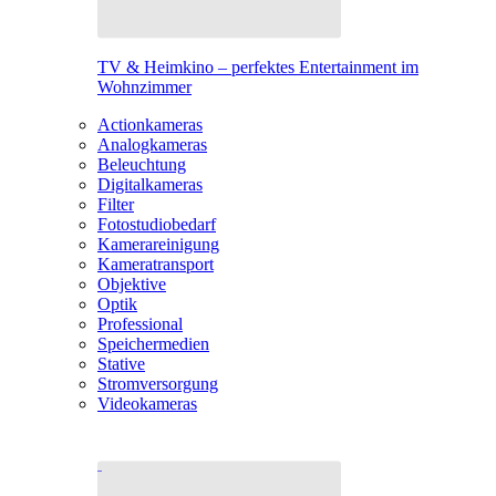
TV & Heimkino – perfektes Entertainment im
Wohnzimmer
Actionkameras
Analogkameras
Beleuchtung
Digitalkameras
Filter
Fotostudiobedarf
Kamerareinigung
Kameratransport
Objektive
Optik
Professional
Speichermedien
Stative
Stromversorgung
Videokameras