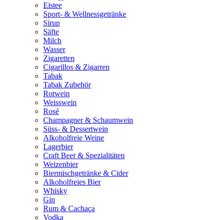
Eistee
Sport- & Wellnessgetränke
Sirup
Säfte
Milch
Wasser
Zigaretten
Cigarillos & Zigarren
Tabak
Tabak Zubehör
Rotwein
Weisswein
Rosé
Champagner & Schaumwein
Süss- & Dessertwein
Alkoholfreie Weine
Lagerbier
Craft Beer & Spezialitäten
Weizenbier
Biermischgetränke & Cider
Alkoholfreies Bier
Whisky
Gin
Rum & Cachaça
Vodka