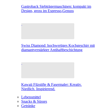
Gastroback Siebträgermaschinen: kompakt im
Design, gross im Espresso-Genuss
Swiss Diamond: hochwertiges Kochgeschirr mit
diamantverstärkter Antihaftbeschichtung
Kawaii Filzstifte & Fasermaler: Kreativ.
Niedlich. Inspirierend.
Lebensmittel
Snacks & Süsses
Getränke