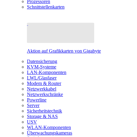
Prozessoren
Schnittstellenkarten
Aktion auf Grafikkarten von Gigabyte
Datensicherung
KVM-Systeme
LAN-Komponenten
LWL/Glasfaser
Modem & Router
Netzwerkkabel
Netzwerkschränke
Powerline
Server
Sicherheitstechnik
Storage & NAS
USV
WLAN-Komponenten
Überwachungskameras