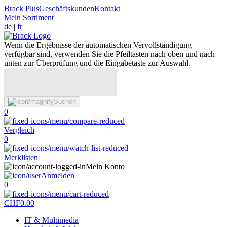
Brack Plus
Geschäftskunden
Kontakt
Mein Sortiment
de
|
fr
Wenn die Ergebnisse der automatischen Vervollständigung
verfügbar sind, verwenden Sie die Pfeiltasten nach oben und nach
unten zur Überprüfung und die Eingabetaste zur Auswahl.
Suchen
0
Vergleich
0
Merklisten
Mein Konto
Anmelden
0
CHF
0.00
IT & Multimedia