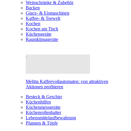
Weinschränke & Zubehör
Backen
Glace- & Eismaschinen
Kaffee- & Teewelt
Kochen
Kochen am Tisch
Küchengeräte
Raumklimageräte
Melitta Kaffeevollautomaten: von attraktiven
Aktionen profitieren
Besteck & Geschirr
Küchenhilfen
Küchenmessgeräte
Küchenrollenhalter
Lebensmittelaufbewahrung
Pfannen & Töpfe