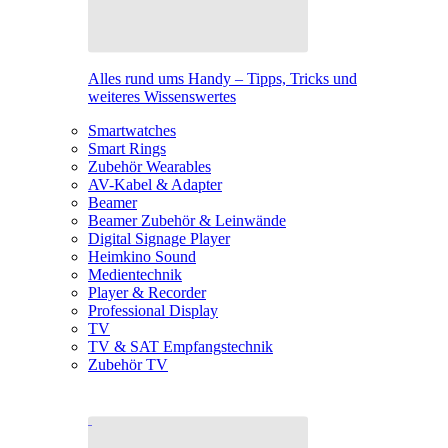
Alles rund ums Handy – Tipps, Tricks und
weiteres Wissenswertes
Smartwatches
Smart Rings
Zubehör Wearables
AV-Kabel & Adapter
Beamer
Beamer Zubehör & Leinwände
Digital Signage Player
Heimkino Sound
Medientechnik
Player & Recorder
Professional Display
TV
TV & SAT Empfangstechnik
Zubehör TV