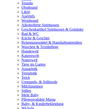
Tequila
Obstbrand
Likör
Apéritifs
Weinbrand
Alkoholfreie Spirituosen
Geschenkartikel Spirituosen & Getränke
Bad & WC
Küche & Geschirr
Reinigungsmittel & Haushaltsutensilien
Waschen & Textilpflege
Hundewelt
Katzenwelt
Nagerwelt
Tiere im Garten
Aquaristik
Terraristik
Teich
Umstands- & Stillmode
Milchpumpen
Stillen
Mein Baby
Pflegeprodukte Mama
Baby- & Kinderbekleidung
Wickeln