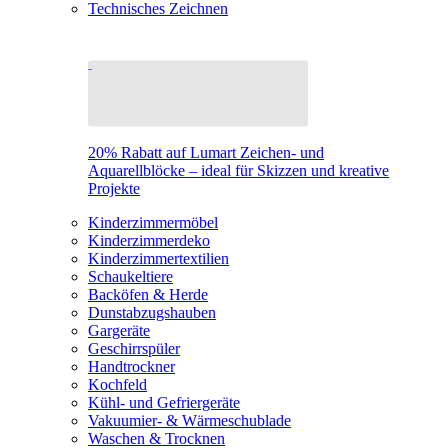
Technisches Zeichnen
20% Rabatt auf Lumart Zeichen- und
Aquarellblöcke – ideal für Skizzen und kreative
Projekte
Kinderzimmermöbel
Kinderzimmerdeko
Kinderzimmertextilien
Schaukeltiere
Backöfen & Herde
Dunstabzugshauben
Gargeräte
Geschirrspüler
Handtrockner
Kochfeld
Kühl- und Gefriergeräte
Vakuumier- & Wärmeschublade
Waschen & Trocknen