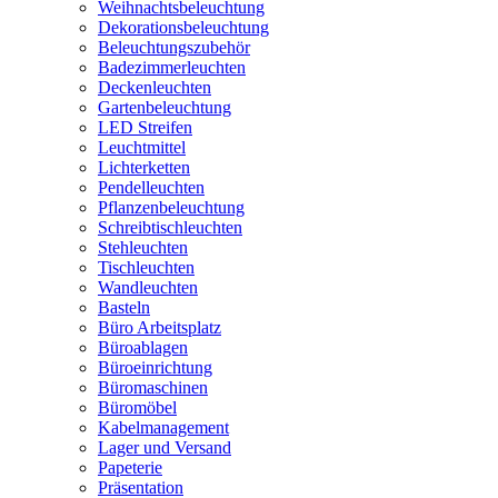
Weihnachtsbeleuchtung
Dekorationsbeleuchtung
Beleuchtungszubehör
Badezimmerleuchten
Deckenleuchten
Gartenbeleuchtung
LED Streifen
Leuchtmittel
Lichterketten
Pendelleuchten
Pflanzenbeleuchtung
Schreibtischleuchten
Stehleuchten
Tischleuchten
Wandleuchten
Basteln
Büro Arbeitsplatz
Büroablagen
Büroeinrichtung
Büromaschinen
Büromöbel
Kabelmanagement
Lager und Versand
Papeterie
Präsentation