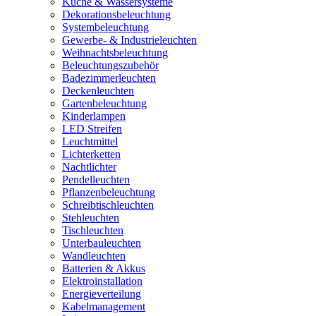
Küche & Wassersysteme
Dekorationsbeleuchtung
Systembeleuchtung
Gewerbe- & Industrieleuchten
Weihnachtsbeleuchtung
Beleuchtungszubehör
Badezimmerleuchten
Deckenleuchten
Gartenbeleuchtung
Kinderlampen
LED Streifen
Leuchtmittel
Lichterketten
Nachtlichter
Pendelleuchten
Pflanzenbeleuchtung
Schreibtischleuchten
Stehleuchten
Tischleuchten
Unterbauleuchten
Wandleuchten
Batterien & Akkus
Elektroinstallation
Energieverteilung
Kabelmanagement