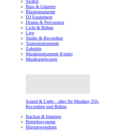
Switch
Bass & Gitarren
Blasinstrumente
DJ Equipment
Drums & Percussion
Licht & Bühne
Live
Studio & Recording
Tasteninstrumente
Zubehör
Musikinstrumente Kinder
Musikspielwaren
Sound & Light – alles für Musiker, DJs,
Recording und Bühne
Backup & Imaging
Betriebssysteme
Büroanwendung