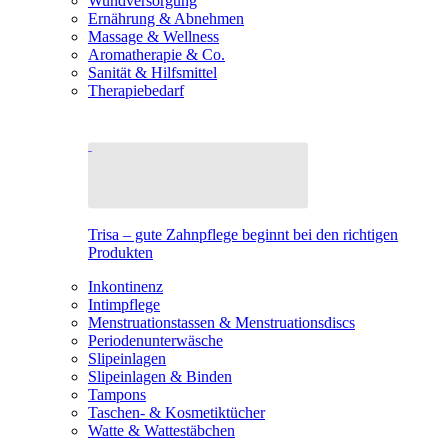
Wundversorgung
Ernährung & Abnehmen
Massage & Wellness
Aromatherapie & Co.
Sanität & Hilfsmittel
Therapiebedarf
Trisa – gute Zahnpflege beginnt bei den richtigen
Produkten
Inkontinenz
Intimpflege
Menstruationstassen & Menstruationsdiscs
Periodenunterwäsche
Slipeinlagen
Slipeinlagen & Binden
Tampons
Taschen- & Kosmetiktücher
Watte & Wattestäbchen