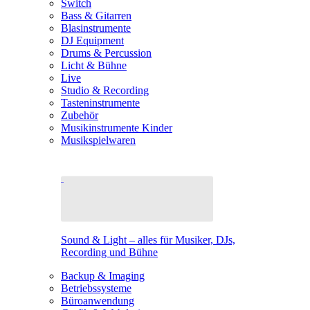
Switch
Bass & Gitarren
Blasinstrumente
DJ Equipment
Drums & Percussion
Licht & Bühne
Live
Studio & Recording
Tasteninstrumente
Zubehör
Musikinstrumente Kinder
Musikspielwaren
Sound & Light – alles für Musiker, DJs,
Recording und Bühne
Backup & Imaging
Betriebssysteme
Büroanwendung