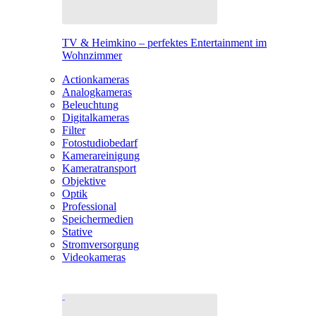
TV & Heimkino – perfektes Entertainment im
Wohnzimmer
Actionkameras
Analogkameras
Beleuchtung
Digitalkameras
Filter
Fotostudiobedarf
Kamerareinigung
Kameratransport
Objektive
Optik
Professional
Speichermedien
Stative
Stromversorgung
Videokameras