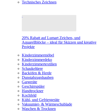
Technisches Zeichnen
20% Rabatt auf Lumart Zeichen- und
Aquarellblöcke – ideal für Skizzen und kreative
Projekte
Kinderzimmermöbel
Kinderzimmerdeko
Kinderzimmertextilien
Schaukeltiere
Backöfen & Herde
Dunstabzugshauben
Gargeräte
Geschirrspüler
Handtrockner
Kochfeld
Kühl- und Gefriergeräte
Vakuumier- & Wärmeschublade
Waschen & Trocknen