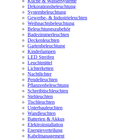
Küche & Wassersysteme
Dekorationsbeleuchtung
Systembeleuchtung
Gewerbe- & Industrieleuchten
Weihnachtsbeleuchtung
Beleuchtungszubehör
Badezimmerleuchten
Deckenleuchten
Gartenbeleuchtung
Kinderlampen
LED Streifen
Leuchtmittel
Lichterketten
Nachtlichter
Pendelleuchten
Pflanzenbeleuchtung
Schreibtischleuchten
Stehleuchten
Tischleuchten
Unterbauleuchten
Wandleuchten
Batterien & Akkus
Elektroinstallation
Energieverteilung
Kabelmanagement