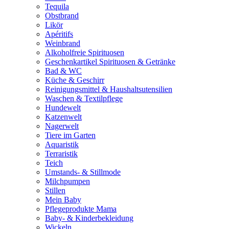
Tequila
Obstbrand
Likör
Apéritifs
Weinbrand
Alkoholfreie Spirituosen
Geschenkartikel Spirituosen & Getränke
Bad & WC
Küche & Geschirr
Reinigungsmittel & Haushaltsutensilien
Waschen & Textilpflege
Hundewelt
Katzenwelt
Nagerwelt
Tiere im Garten
Aquaristik
Terraristik
Teich
Umstands- & Stillmode
Milchpumpen
Stillen
Mein Baby
Pflegeprodukte Mama
Baby- & Kinderbekleidung
Wickeln