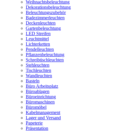
Weihnachtsbeleuchtung
Dekorationsbeleuchtung
Beleuchtungszubehör
Badezimmerleuchten
Deckenleuchten
Gartenbeleuchtung
LED Streifen
Leuchtmittel
Lichterketten
Pendelleuchten
Pflanzenbeleuchtung
Schreibtischleuchten
Stehleuchten
Tischleuchten
Wandleuchten
Basteln
Büro Arbeitsplatz
Büroablagen
Büroeinrichtung
Büromaschinen
Büromöbel
Kabelmanagement
Lager und Versand
Papeterie
Präsentation