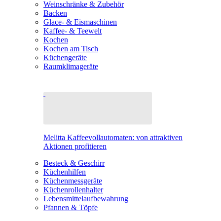
Weinschränke & Zubehör
Backen
Glace- & Eismaschinen
Kaffee- & Teewelt
Kochen
Kochen am Tisch
Küchengeräte
Raumklimageräte
Melitta Kaffeevollautomaten: von attraktiven
Aktionen profitieren
Besteck & Geschirr
Küchenhilfen
Küchenmessgeräte
Küchenrollenhalter
Lebensmittelaufbewahrung
Pfannen & Töpfe