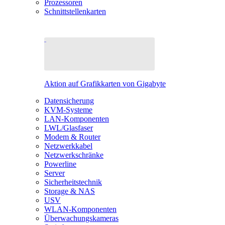
Prozessoren
Schnittstellenkarten
Aktion auf Grafikkarten von Gigabyte
Datensicherung
KVM-Systeme
LAN-Komponenten
LWL/Glasfaser
Modem & Router
Netzwerkkabel
Netzwerkschränke
Powerline
Server
Sicherheitstechnik
Storage & NAS
USV
WLAN-Komponenten
Überwachungskameras