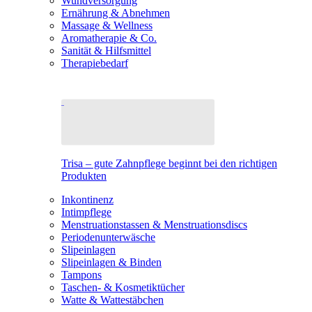
Wundversorgung
Ernährung & Abnehmen
Massage & Wellness
Aromatherapie & Co.
Sanität & Hilfsmittel
Therapiebedarf
Trisa – gute Zahnpflege beginnt bei den richtigen
Produkten
Inkontinenz
Intimpflege
Menstruationstassen & Menstruationsdiscs
Periodenunterwäsche
Slipeinlagen
Slipeinlagen & Binden
Tampons
Taschen- & Kosmetiktücher
Watte & Wattestäbchen