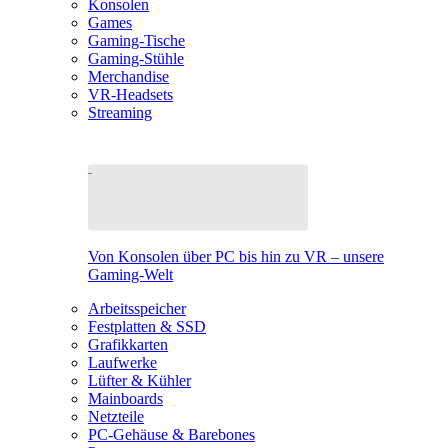
Konsolen
Games
Gaming-Tische
Gaming-Stühle
Merchandise
VR-Headsets
Streaming
Von Konsolen über PC bis hin zu VR – unsere
Gaming-Welt
Arbeitsspeicher
Festplatten & SSD
Grafikkarten
Laufwerke
Lüfter & Kühler
Mainboards
Netzteile
PC-Gehäuse & Barebones