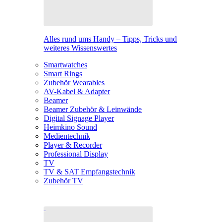
Alles rund ums Handy – Tipps, Tricks und
weiteres Wissenswertes
Smartwatches
Smart Rings
Zubehör Wearables
AV-Kabel & Adapter
Beamer
Beamer Zubehör & Leinwände
Digital Signage Player
Heimkino Sound
Medientechnik
Player & Recorder
Professional Display
TV
TV & SAT Empfangstechnik
Zubehör TV