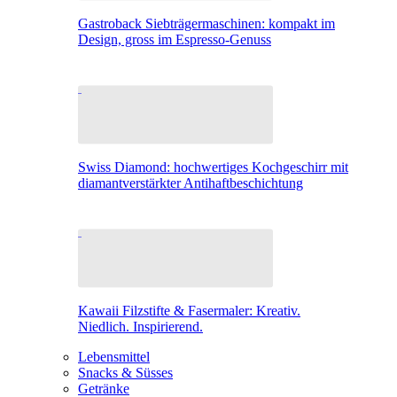
Gastroback Siebträgermaschinen: kompakt im
Design, gross im Espresso-Genuss
Swiss Diamond: hochwertiges Kochgeschirr mit
diamantverstärkter Antihaftbeschichtung
Kawaii Filzstifte & Fasermaler: Kreativ.
Niedlich. Inspirierend.
Lebensmittel
Snacks & Süsses
Getränke