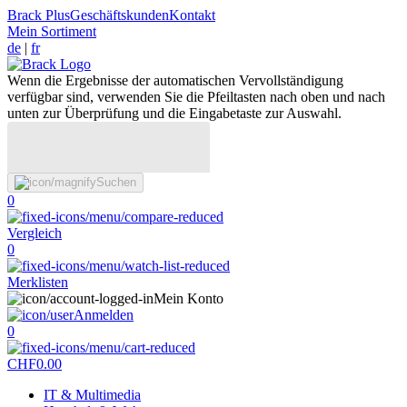
Brack Plus
Geschäftskunden
Kontakt
Mein Sortiment
de
|
fr
Wenn die Ergebnisse der automatischen Vervollständigung
verfügbar sind, verwenden Sie die Pfeiltasten nach oben und nach
unten zur Überprüfung und die Eingabetaste zur Auswahl.
Suchen
0
Vergleich
0
Merklisten
Mein Konto
Anmelden
0
CHF
0.00
IT & Multimedia