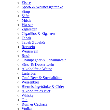
Eistee
Sport- & Wellnessgetränke
Sirup
Säfte
Milch
Wasser
Zigaretten
Cigarillos & Zigarren
Tabak
Tabak Zubehör
Rotwein
Weisswein
Rosé
Champagner & Schaumwein
Süss- & Dessertwein
Alkoholfreie Weine
Lagerbier
Craft Beer & Spezialitäten
Weizenbier
Biermischgetränke & Cider
Alkoholfreies Bier
Whisky
Gin
Rum & Cachaça
Vodka