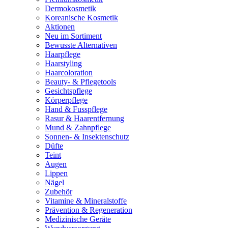
Dermokosmetik
Koreanische Kosmetik
Aktionen
Neu im Sortiment
Bewusste Alternativen
Haarpflege
Haarstyling
Haarcoloration
Beauty- & Pflegetools
Gesichtspflege
Körperpflege
Hand & Fusspflege
Rasur & Haarentfernung
Mund & Zahnpflege
Sonnen- & Insektenschutz
Düfte
Teint
Augen
Lippen
Nägel
Zubehör
Vitamine & Mineralstoffe
Prävention & Regeneration
Medizinische Geräte