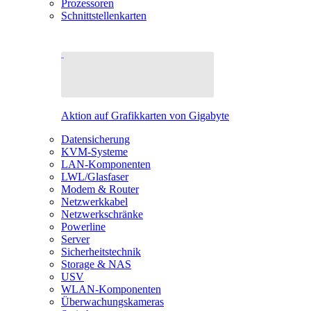
Prozessoren
Schnittstellenkarten
Aktion auf Grafikkarten von Gigabyte
Datensicherung
KVM-Systeme
LAN-Komponenten
LWL/Glasfaser
Modem & Router
Netzwerkkabel
Netzwerkschränke
Powerline
Server
Sicherheitstechnik
Storage & NAS
USV
WLAN-Komponenten
Überwachungskameras