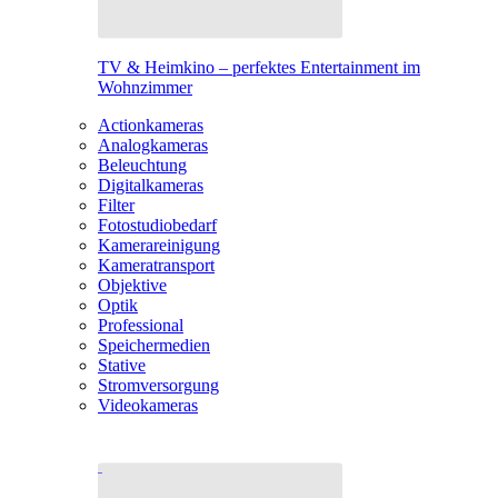
TV & Heimkino – perfektes Entertainment im
Wohnzimmer
Actionkameras
Analogkameras
Beleuchtung
Digitalkameras
Filter
Fotostudiobedarf
Kamerareinigung
Kameratransport
Objektive
Optik
Professional
Speichermedien
Stative
Stromversorgung
Videokameras