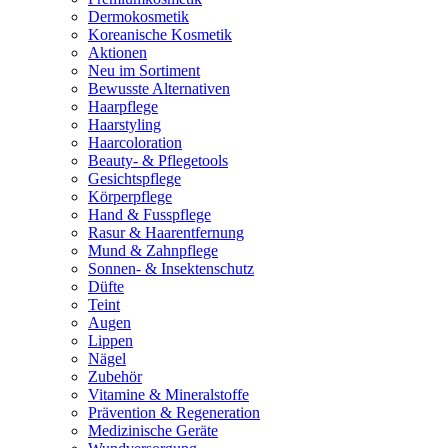
Dermokosmetik
Koreanische Kosmetik
Aktionen
Neu im Sortiment
Bewusste Alternativen
Haarpflege
Haarstyling
Haarcoloration
Beauty- & Pflegetools
Gesichtspflege
Körperpflege
Hand & Fusspflege
Rasur & Haarentfernung
Mund & Zahnpflege
Sonnen- & Insektenschutz
Düfte
Teint
Augen
Lippen
Nägel
Zubehör
Vitamine & Mineralstoffe
Prävention & Regeneration
Medizinische Geräte