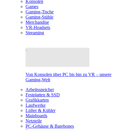
Konsolen
Games
Gaming-Tische
Gaming-Stühle
Merchandise
VR-Headsets
Streaming
Von Konsolen über PC bis hin zu VR – unsere
Gaming-Welt
Arbeitsspeicher
Festplatten & SSD
Grafikkarten
Laufwerke
Lüfter & Kühler
Mainboards
Netzteile
PC-Gehäuse & Barebones