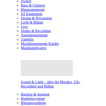
Switch
Bass & Gitarren
Blasinstrumente
DJ Equipment
Drums & Percussion
Licht & Bühne
Live
Studio & Recording
Tasteninstrumente
Zubehör
Musikinstrumente Kinder
Musikspielwaren
Sound & Light – alles für Musiker, DJs,
Recording und Bühne
Backup & Imaging
Betriebssysteme
Büroanwendung