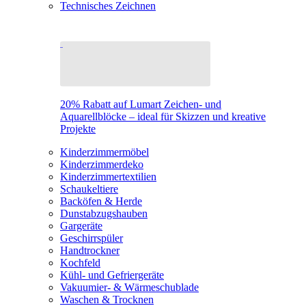
Technisches Zeichnen
20% Rabatt auf Lumart Zeichen- und
Aquarellblöcke – ideal für Skizzen und kreative
Projekte
Kinderzimmermöbel
Kinderzimmerdeko
Kinderzimmertextilien
Schaukeltiere
Backöfen & Herde
Dunstabzugshauben
Gargeräte
Geschirrspüler
Handtrockner
Kochfeld
Kühl- und Gefriergeräte
Vakuumier- & Wärmeschublade
Waschen & Trocknen