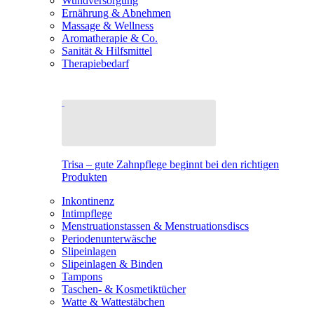
Wundversorgung
Ernährung & Abnehmen
Massage & Wellness
Aromatherapie & Co.
Sanität & Hilfsmittel
Therapiebedarf
Trisa – gute Zahnpflege beginnt bei den richtigen
Produkten
Inkontinenz
Intimpflege
Menstruationstassen & Menstruationsdiscs
Periodenunterwäsche
Slipeinlagen
Slipeinlagen & Binden
Tampons
Taschen- & Kosmetiktücher
Watte & Wattestäbchen