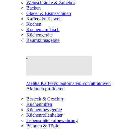
Weinschränke & Zubehör
Backen
Glace- & Eismaschinen
Kaffee- & Teewelt
Kochen
Kochen am Tisch
Küchengeräte
Raumklimageräte
Melitta Kaffeevollautomaten: von attraktiven
Aktionen profitieren
Besteck & Geschirr
Küchenhilfen
Küchenmessgeräte
Küchenrollenhalter
Lebensmittelaufbewahrung
Pfannen & Töpfe