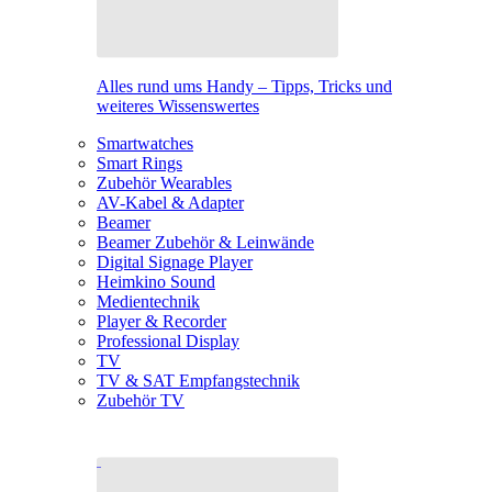
Alles rund ums Handy – Tipps, Tricks und
weiteres Wissenswertes
Smartwatches
Smart Rings
Zubehör Wearables
AV-Kabel & Adapter
Beamer
Beamer Zubehör & Leinwände
Digital Signage Player
Heimkino Sound
Medientechnik
Player & Recorder
Professional Display
TV
TV & SAT Empfangstechnik
Zubehör TV