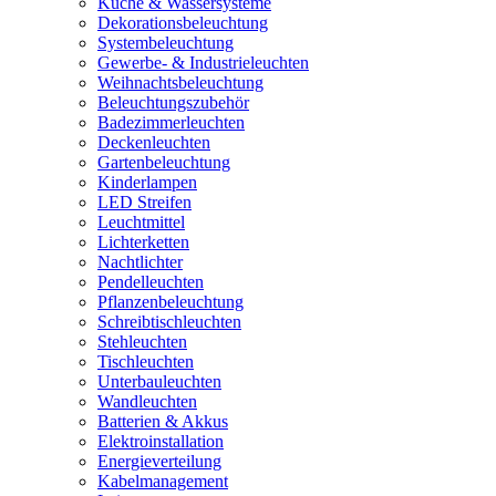
Küche & Wassersysteme
Dekorationsbeleuchtung
Systembeleuchtung
Gewerbe- & Industrieleuchten
Weihnachtsbeleuchtung
Beleuchtungszubehör
Badezimmerleuchten
Deckenleuchten
Gartenbeleuchtung
Kinderlampen
LED Streifen
Leuchtmittel
Lichterketten
Nachtlichter
Pendelleuchten
Pflanzenbeleuchtung
Schreibtischleuchten
Stehleuchten
Tischleuchten
Unterbauleuchten
Wandleuchten
Batterien & Akkus
Elektroinstallation
Energieverteilung
Kabelmanagement