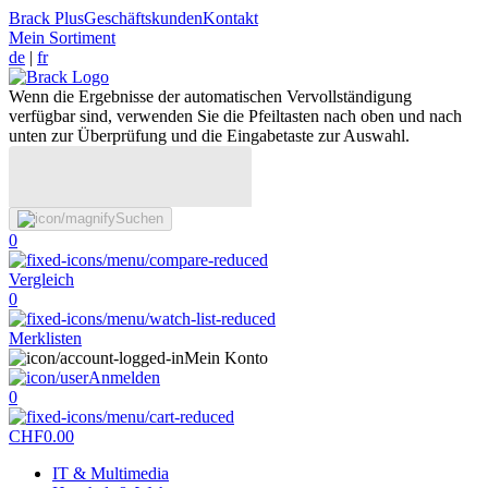
Brack Plus
Geschäftskunden
Kontakt
Mein Sortiment
de
|
fr
Wenn die Ergebnisse der automatischen Vervollständigung
verfügbar sind, verwenden Sie die Pfeiltasten nach oben und nach
unten zur Überprüfung und die Eingabetaste zur Auswahl.
Suchen
0
Vergleich
0
Merklisten
Mein Konto
Anmelden
0
CHF
0.00
IT & Multimedia