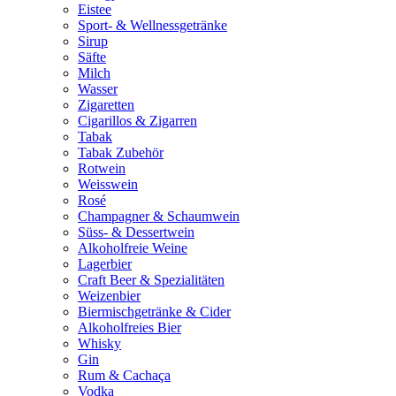
Eistee
Sport- & Wellnessgetränke
Sirup
Säfte
Milch
Wasser
Zigaretten
Cigarillos & Zigarren
Tabak
Tabak Zubehör
Rotwein
Weisswein
Rosé
Champagner & Schaumwein
Süss- & Dessertwein
Alkoholfreie Weine
Lagerbier
Craft Beer & Spezialitäten
Weizenbier
Biermischgetränke & Cider
Alkoholfreies Bier
Whisky
Gin
Rum & Cachaça
Vodka