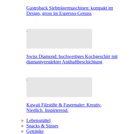
Gastroback Siebträgermaschinen: kompakt im
Design, gross im Espresso-Genuss
Swiss Diamond: hochwertiges Kochgeschirr mit
diamantverstärkter Antihaftbeschichtung
Kawaii Filzstifte & Fasermaler: Kreativ.
Niedlich. Inspirierend.
Lebensmittel
Snacks & Süsses
Getränke