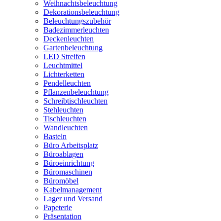
Weihnachtsbeleuchtung
Dekorationsbeleuchtung
Beleuchtungszubehör
Badezimmerleuchten
Deckenleuchten
Gartenbeleuchtung
LED Streifen
Leuchtmittel
Lichterketten
Pendelleuchten
Pflanzenbeleuchtung
Schreibtischleuchten
Stehleuchten
Tischleuchten
Wandleuchten
Basteln
Büro Arbeitsplatz
Büroablagen
Büroeinrichtung
Büromaschinen
Büromöbel
Kabelmanagement
Lager und Versand
Papeterie
Präsentation