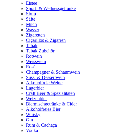
Eistee
Sport- & Wellnessgetränke
Sirup
Säfte
Milch
Wasser
Zigaretten
Cigarillos & Zigarren
Tabak
Tabak Zubehör
Rotwein
Weisswein
Rosé
Champagner & Schaumwein
Süss- & Dessertwein
Alkoholfreie Weine
Lagerbier
Craft Beer & Spezialitäten
Weizenbier
Biermischgetränke & Cider
Alkoholfreies Bier
Whisky
Gin
Rum & Cachaça
Vodka