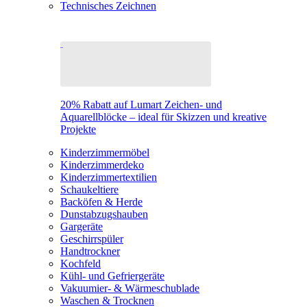
Technisches Zeichnen
20% Rabatt auf Lumart Zeichen- und
Aquarellblöcke – ideal für Skizzen und kreative
Projekte
Kinderzimmermöbel
Kinderzimmerdeko
Kinderzimmertextilien
Schaukeltiere
Backöfen & Herde
Dunstabzugshauben
Gargeräte
Geschirrspüler
Handtrockner
Kochfeld
Kühl- und Gefriergeräte
Vakuumier- & Wärmeschublade
Waschen & Trocknen