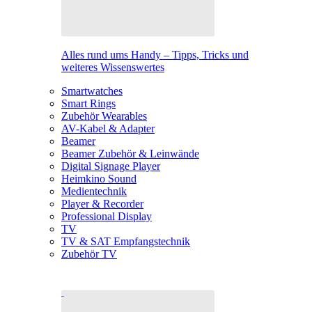
Alles rund ums Handy – Tipps, Tricks und
weiteres Wissenswertes
Smartwatches
Smart Rings
Zubehör Wearables
AV-Kabel & Adapter
Beamer
Beamer Zubehör & Leinwände
Digital Signage Player
Heimkino Sound
Medientechnik
Player & Recorder
Professional Display
TV
TV & SAT Empfangstechnik
Zubehör TV