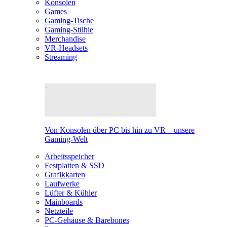
Konsolen
Games
Gaming-Tische
Gaming-Stühle
Merchandise
VR-Headsets
Streaming
Von Konsolen über PC bis hin zu VR – unsere
Gaming-Welt
Arbeitsspeicher
Festplatten & SSD
Grafikkarten
Laufwerke
Lüfter & Kühler
Mainboards
Netzteile
PC-Gehäuse & Barebones