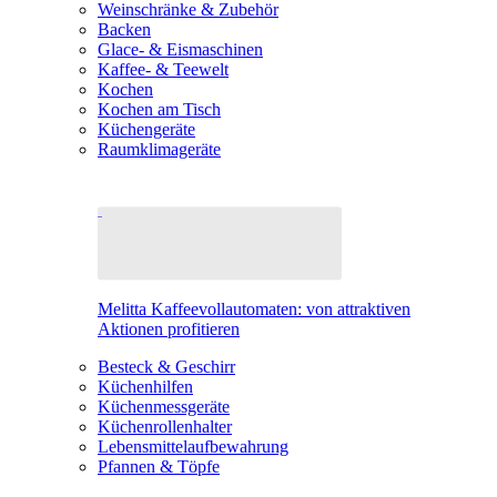
Weinschränke & Zubehör
Backen
Glace- & Eismaschinen
Kaffee- & Teewelt
Kochen
Kochen am Tisch
Küchengeräte
Raumklimageräte
Melitta Kaffeevollautomaten: von attraktiven
Aktionen profitieren
Besteck & Geschirr
Küchenhilfen
Küchenmessgeräte
Küchenrollenhalter
Lebensmittelaufbewahrung
Pfannen & Töpfe