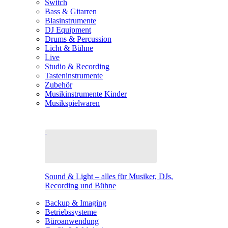
Switch
Bass & Gitarren
Blasinstrumente
DJ Equipment
Drums & Percussion
Licht & Bühne
Live
Studio & Recording
Tasteninstrumente
Zubehör
Musikinstrumente Kinder
Musikspielwaren
Sound & Light – alles für Musiker, DJs,
Recording und Bühne
Backup & Imaging
Betriebssysteme
Büroanwendung