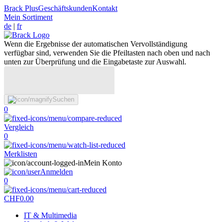
Brack Plus
Geschäftskunden
Kontakt
Mein Sortiment
de
|
fr
Wenn die Ergebnisse der automatischen Vervollständigung
verfügbar sind, verwenden Sie die Pfeiltasten nach oben und nach
unten zur Überprüfung und die Eingabetaste zur Auswahl.
Suchen
0
Vergleich
0
Merklisten
Mein Konto
Anmelden
0
CHF
0.00
IT & Multimedia