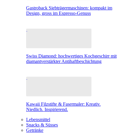
Gastroback Siebträgermaschinen: kompakt im
Design, gross im Espresso-Genuss
Swiss Diamond: hochwertiges Kochgeschirr mit
diamantverstärkter Antihaftbeschichtung
Kawaii Filzstifte & Fasermaler: Kreativ.
Niedlich. Inspirierend.
Lebensmittel
Snacks & Süsses
Getränke