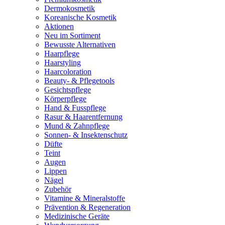
Dermokosmetik
Koreanische Kosmetik
Aktionen
Neu im Sortiment
Bewusste Alternativen
Haarpflege
Haarstyling
Haarcoloration
Beauty- & Pflegetools
Gesichtspflege
Körperpflege
Hand & Fusspflege
Rasur & Haarentfernung
Mund & Zahnpflege
Sonnen- & Insektenschutz
Düfte
Teint
Augen
Lippen
Nägel
Zubehör
Vitamine & Mineralstoffe
Prävention & Regeneration
Medizinische Geräte