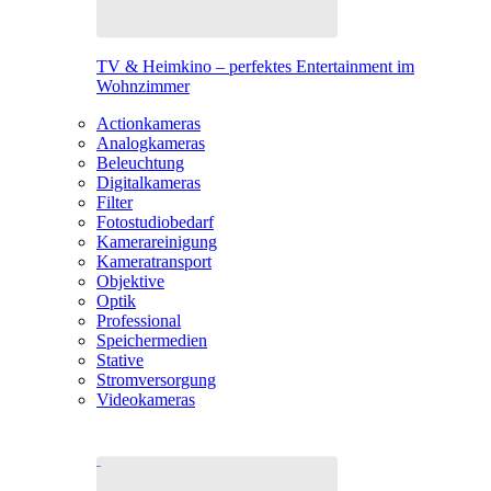
TV & Heimkino – perfektes Entertainment im
Wohnzimmer
Actionkameras
Analogkameras
Beleuchtung
Digitalkameras
Filter
Fotostudiobedarf
Kamerareinigung
Kameratransport
Objektive
Optik
Professional
Speichermedien
Stative
Stromversorgung
Videokameras