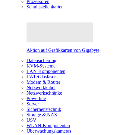
Prozessoren
Schnittstellenkarten
Aktion auf Grafikkarten von Gigabyte
Datensicherung
KVM-Systeme
LAN-Komponenten
LWL/Glasfaser
Modem & Router
Netzwerkkabel
Netzwerkschränke
Powerline
Server
Sicherheitstechnik
Storage & NAS
USV
WLAN-Komponenten
Überwachungskameras