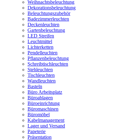
Weihnachtsbeleuchtung
Dekorationsbeleuchtung
Beleuchtungszubehör
Badezimmerleuchten
Deckenleuchten
Gartenbeleuchtung
LED Streifen
Leuchtmittel
Lichterketten
Pendelleuchten
Pflanzenbeleuchtung
Schreibtischleuchten
Stehleuchten
Tischleuchten
Wandleuchten
Basteln
Büro Arbeitsplatz
Büroablagen
Büroeinrichtung
Büromaschinen
Büromöbel
Kabelmanagement
Lager und Versand
Papeterie
Präsentation