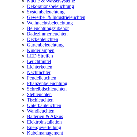
Küche & Wassersysteme
Dekorationsbeleuchtung
Systembeleuchtung
Gewerbe- & Industrieleuchten
Weihnachtsbeleuchtung
Beleuchtungszubehör
Badezimmerleuchten
Deckenleuchten
Gartenbeleuchtung
Kinderlampen
LED Streifen
Leuchtmittel
Lichterketten
Nachtlichter
Pendelleuchten
Pflanzenbeleuchtung
Schreibtischleuchten
Stehleuchten
Tischleuchten
Unterbauleuchten
Wandleuchten
Batterien & Akkus
Elektroinstallation
Energieverteilung
Kabelmanagement