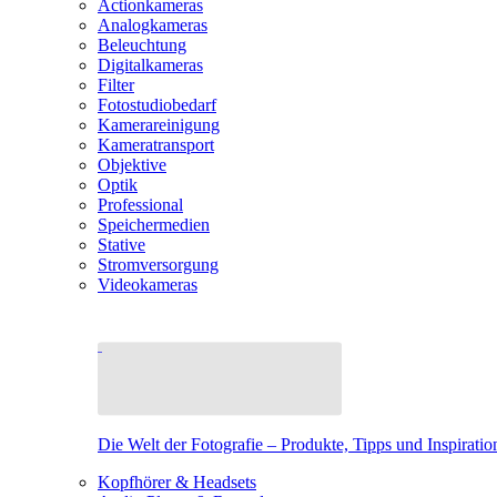
Actionkameras
Analogkameras
Beleuchtung
Digitalkameras
Filter
Fotostudiobedarf
Kamerareinigung
Kameratransport
Objektive
Optik
Professional
Speichermedien
Stative
Stromversorgung
Videokameras
Die Welt der Fotografie – Produkte, Tipps und Inspiratio
Kopfhörer & Headsets