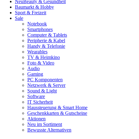
Neu
Beauty & Gesundheit
Baumarkt & Hobby
Sport & Freizeit
Sale
Notebook
Smartphones
Computer & Tablets
Peripherie & Kabel
Handy & Telefonie
Wearables
TV & Heimkino
Foto & Video
Audio
Gaming
PC Komponenten
Netzwerk & Server
Sound & Light
Software
IT Sicherheit
Haussteuerung & Smart Home
Geschenkkarten & Gutscheine
Aktionen
Neu im Sortiment
Bewusste Alternativen