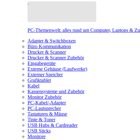
PC-Themenwelt: alles rund um Computer, Laptops & Z
Adapter & Switchboxen
Büro Kommunikation
Drucker & Scanner
Drucker & Scanner Zubehör
Eingabegeräte
Externe Gehäuse (Laufwerke)
Externer Speicher
Grafiktablet
Kabel
Kassensysteme und Zubehör
Monitor Zubehör
PC-Kabel/-Adapter
PC-Lautsprecher
Tastaturen & Mäuse
Tinte & Toner
USB Hubs & Cardreader
USB Sticks
Monitore