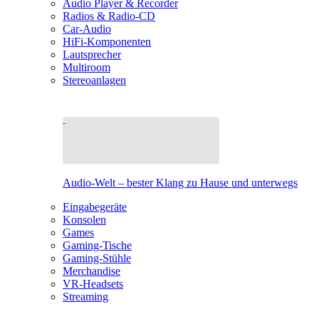
Audio Player & Recorder
Radios & Radio-CD
Car-Audio
HiFi-Komponenten
Lautsprecher
Multiroom
Stereoanlagen
Audio-Welt – bester Klang zu Hause und unterwegs
Eingabegeräte
Konsolen
Games
Gaming-Tische
Gaming-Stühle
Merchandise
VR-Headsets
Streaming