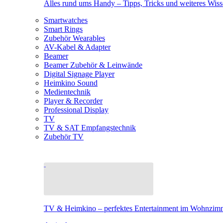
Alles rund ums Handy – Tipps, Tricks und weiteres Wis
Smartwatches
Smart Rings
Zubehör Wearables
AV-Kabel & Adapter
Beamer
Beamer Zubehör & Leinwände
Digital Signage Player
Heimkino Sound
Medientechnik
Player & Recorder
Professional Display
TV
TV & SAT Empfangstechnik
Zubehör TV
TV & Heimkino – perfektes Entertainment im Wohnzim