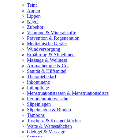
Teint
Augen
Lippen
Nägel
Zubehör
Vitamine & Mineralstoffe
Prävention & Regeneration
Medizinische Geräte
Wundversorgung
Ernährung & Abnehmen
Massage & Wellness
Aromatherapie & Co.
Sanität & Hilfsmittel
Therapiebedarf
Inkontinenz
Intimpflege
Menstruationstassen & Menstruationsdiscs
Periodenunterwäsche
Slipeinlagen
Slipeinlagen & Binden
Tampons
Taschen- & Kosmetiktücher
Watte & Wattestäbchen
Gleitgel & Massage