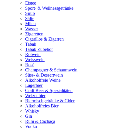
Eistee
Sport- & Wellnessgetränke
Sirup
Säfte
Milch
Wasser
Zigaretten
Cigarillos & Zigarren
Tabak
Tabak Zubehör
Rotwein
Weisswein
Rosé
Champagner & Schaumwein
Süss- & Dessertwein
Alkoholfreie Weine
Lagerbier
Craft Beer & Spezialitäten
Weizenbier
Biermischgetränke & Cider
Alkoholfreies Bier
Whisky
Gin
Rum & Cachaça
Vodka