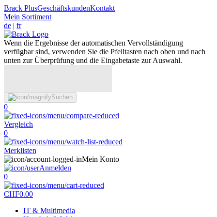
Brack Plus
Geschäftskunden
Kontakt
Mein Sortiment
de
|
fr
Wenn die Ergebnisse der automatischen Vervollständigung
verfügbar sind, verwenden Sie die Pfeiltasten nach oben und nach
unten zur Überprüfung und die Eingabetaste zur Auswahl.
Suchen
0
Vergleich
0
Merklisten
Mein Konto
Anmelden
0
CHF
0.00
IT & Multimedia