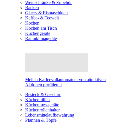
Weinschränke & Zubehör
Backen
Glace- & Eismaschinen
Kaffee- & Teewelt
Kochen
Kochen am Tisch
Küchengeräte
Raumklimageräte
Melitta Kaffeevollautomaten: von attraktiven
Aktionen profitieren
Besteck & Geschirr
Küchenhilfen
Küchenmessgeräte
Küchenrollenhalter
Lebensmittelaufbewahrung
Pfannen & Töpfe