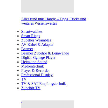
Alles rund ums Handy – Tipps, Tricks und
weiteres Wissenswertes
Smartwatches
Smart Rings
Zubehör Wearables
AV-Kabel & Adapter
Beamer
Beamer Zubehör & Leinwände
Digital Signage Player
Heimkino Sound
Medientechnik
Player & Recorder
Professional Display
TV
TV & SAT Empfangstechnik
Zubehör TV