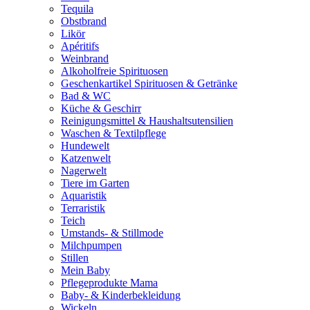
Tequila
Obstbrand
Likör
Apéritifs
Weinbrand
Alkoholfreie Spirituosen
Geschenkartikel Spirituosen & Getränke
Bad & WC
Küche & Geschirr
Reinigungsmittel & Haushaltsutensilien
Waschen & Textilpflege
Hundewelt
Katzenwelt
Nagerwelt
Tiere im Garten
Aquaristik
Terraristik
Teich
Umstands- & Stillmode
Milchpumpen
Stillen
Mein Baby
Pflegeprodukte Mama
Baby- & Kinderbekleidung
Wickeln