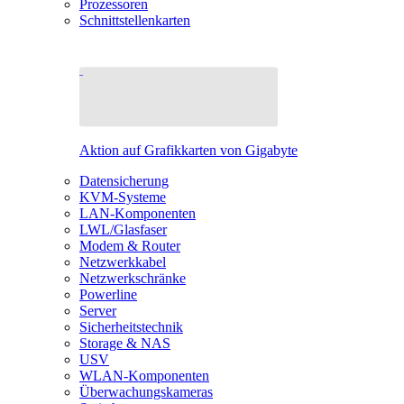
Prozessoren
Schnittstellenkarten
Aktion auf Grafikkarten von Gigabyte
Datensicherung
KVM-Systeme
LAN-Komponenten
LWL/Glasfaser
Modem & Router
Netzwerkkabel
Netzwerkschränke
Powerline
Server
Sicherheitstechnik
Storage & NAS
USV
WLAN-Komponenten
Überwachungskameras