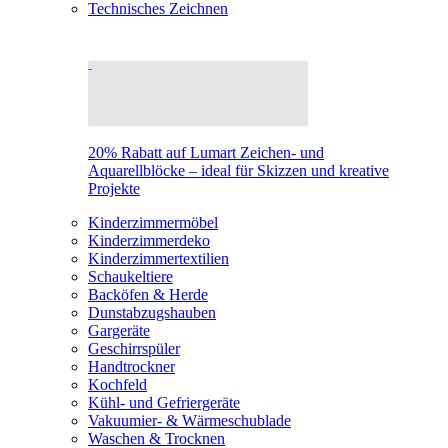
Technisches Zeichnen
20% Rabatt auf Lumart Zeichen- und
Aquarellblöcke – ideal für Skizzen und kreative
Projekte
Kinderzimmermöbel
Kinderzimmerdeko
Kinderzimmertextilien
Schaukeltiere
Backöfen & Herde
Dunstabzugshauben
Gargeräte
Geschirrspüler
Handtrockner
Kochfeld
Kühl- und Gefriergeräte
Vakuumier- & Wärmeschublade
Waschen & Trocknen