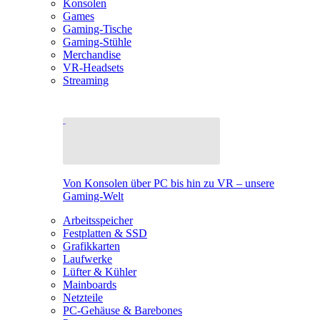
Konsolen
Games
Gaming-Tische
Gaming-Stühle
Merchandise
VR-Headsets
Streaming
Von Konsolen über PC bis hin zu VR – unsere
Gaming-Welt
Arbeitsspeicher
Festplatten & SSD
Grafikkarten
Laufwerke
Lüfter & Kühler
Mainboards
Netzteile
PC-Gehäuse & Barebones