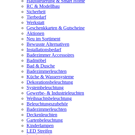
Haussteuerung & Smart Home
RC & Modellbau
Sicherheit
Tierbedarf
Werkstatt
Geschenkkarten & Gutscheine
Aktionen
Neu im Sortiment
Bewusste Alternativen
Installationsbedarf
Badezimmer Accessoires
Badmöbel
Bad & Dusche
Badezimmerleuchten
Küche & Wassersysteme
Dekorationsbeleuchtung
Systembeleuchtung
Gewerbe- & Industrieleuchten
Weihnachtsbeleuchtung
Beleuchtungszubehör
Badezimmerleuchten
Deckenleuchten
Gartenbeleuchtung
Kinderlampen
LED Streifen