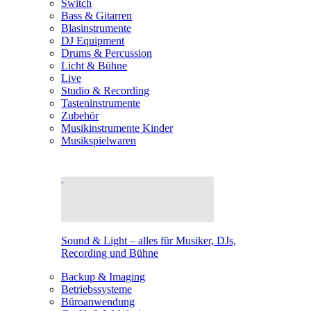
Switch
Bass & Gitarren
Blasinstrumente
DJ Equipment
Drums & Percussion
Licht & Bühne
Live
Studio & Recording
Tasteninstrumente
Zubehör
Musikinstrumente Kinder
Musikspielwaren
Sound & Light – alles für Musiker, DJs,
Recording und Bühne
Backup & Imaging
Betriebssysteme
Büroanwendung