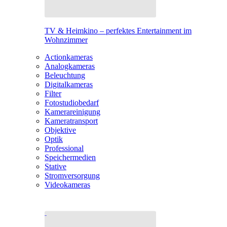
TV & Heimkino – perfektes Entertainment im
Wohnzimmer
Actionkameras
Analogkameras
Beleuchtung
Digitalkameras
Filter
Fotostudiobedarf
Kamerareinigung
Kameratransport
Objektive
Optik
Professional
Speichermedien
Stative
Stromversorgung
Videokameras