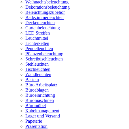
Weihnachtsbeleuchtung
Dekorationsbeleuchtung
Beleuchtungszubehör
Badezimmerleuchten
Deckenleuchten
Gartenbeleuchtung
LED Streifen
Leuchtmittel
Lichterketten
Pendelleuchten
Pflanzenbeleuchtung
Schreibtischleuchten
Stehleuchten
Tischleuchten
Wandleuchten
Basteln
Büro Arbeitsplatz
Büroablagen
Büroeinrichtung
Büromaschinen
Büromöbel
Kabelmanagement
Lager und Versand
Papeterie
Präsentation