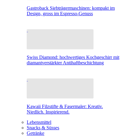
Gastroback Siebträgermaschinen: kompakt im
Design, gross im Espresso-Genuss
Swiss Diamond: hochwertiges Kochgeschirr mit
diamantverstärkter Antihaftbeschichtung
Kawaii Filzstifte & Fasermaler: Kreativ.
Niedlich. Inspirierend.
Lebensmittel
Snacks & Süsses
Getränke