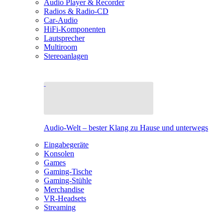
Audio Player & Recorder
Radios & Radio-CD
Car-Audio
HiFi-Komponenten
Lautsprecher
Multiroom
Stereoanlagen
Audio-Welt – bester Klang zu Hause und unterwegs
Eingabegeräte
Konsolen
Games
Gaming-Tische
Gaming-Stühle
Merchandise
VR-Headsets
Streaming