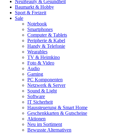
Neu
Beauty & Gesundheit
Baumarkt & Hobby
Sport & Freizeit
Sale
Notebook
Smartphones
Computer & Tablets
Peripherie & Kabel
Handy & Telefonie
Wearables
TV & Heimkino
Foto & Video
Audio
Gaming
PC Komponenten
Netzwerk & Server
Sound & Light
Software
IT Sicherheit
Haussteuerung & Smart Home
Geschenkkarten & Gutscheine
Aktionen
Neu im Sortiment
Bewusste Alternativen