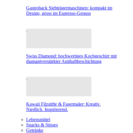
Gastroback Siebträgermaschinen: kompakt im
Design, gross im Espresso-Genuss
Swiss Diamond: hochwertiges Kochgeschirr mit
diamantverstärkter Antihaftbeschichtung
Kawaii Filzstifte & Fasermaler: Kreativ.
Niedlich. Inspirierend.
Lebensmittel
Snacks & Süsses
Getränke