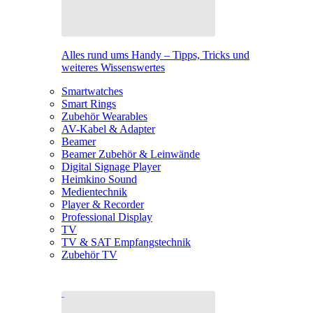
Alles rund ums Handy – Tipps, Tricks und
weiteres Wissenswertes
Smartwatches
Smart Rings
Zubehör Wearables
AV-Kabel & Adapter
Beamer
Beamer Zubehör & Leinwände
Digital Signage Player
Heimkino Sound
Medientechnik
Player & Recorder
Professional Display
TV
TV & SAT Empfangstechnik
Zubehör TV