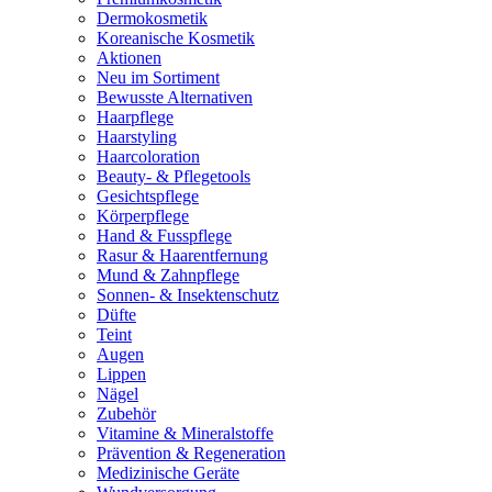
Dermokosmetik
Koreanische Kosmetik
Aktionen
Neu im Sortiment
Bewusste Alternativen
Haarpflege
Haarstyling
Haarcoloration
Beauty- & Pflegetools
Gesichtspflege
Körperpflege
Hand & Fusspflege
Rasur & Haarentfernung
Mund & Zahnpflege
Sonnen- & Insektenschutz
Düfte
Teint
Augen
Lippen
Nägel
Zubehör
Vitamine & Mineralstoffe
Prävention & Regeneration
Medizinische Geräte