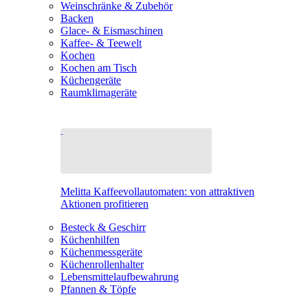
Weinschränke & Zubehör
Backen
Glace- & Eismaschinen
Kaffee- & Teewelt
Kochen
Kochen am Tisch
Küchengeräte
Raumklimageräte
Melitta Kaffeevollautomaten: von attraktiven
Aktionen profitieren
Besteck & Geschirr
Küchenhilfen
Küchenmessgeräte
Küchenrollenhalter
Lebensmittelaufbewahrung
Pfannen & Töpfe