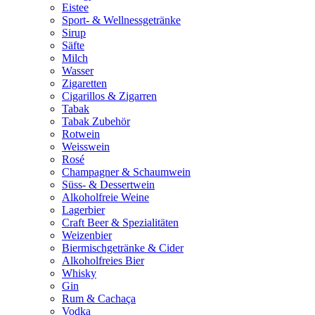
Eistee
Sport- & Wellnessgetränke
Sirup
Säfte
Milch
Wasser
Zigaretten
Cigarillos & Zigarren
Tabak
Tabak Zubehör
Rotwein
Weisswein
Rosé
Champagner & Schaumwein
Süss- & Dessertwein
Alkoholfreie Weine
Lagerbier
Craft Beer & Spezialitäten
Weizenbier
Biermischgetränke & Cider
Alkoholfreies Bier
Whisky
Gin
Rum & Cachaça
Vodka