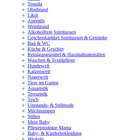
Tequila
Obstbrand
Likör
Apéritifs
Weinbrand
Alkoholfreie Spirituosen
Geschenkartikel Spirituosen & Getränke
Bad & WC
Küche & Geschirr
Reinigungsmittel & Haushaltsutensilien
Waschen & Textilpflege
Hundewelt
Katzenwelt
Nagerwelt
Tiere im Garten
Aquaristik
Terraristik
Teich
Umstands- & Stillmode
Milchpumpen
Stillen
Mein Baby
Pflegeprodukte Mama
Baby- & Kinderbekleidung
Wickeln