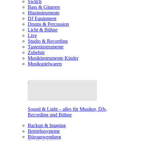
Switch
Bass & Gitarren
Blasinstrumente
DJ Equipment
Drums & Percussion
Licht & Bühne
Live
Studio & Recording
Tasteninstrumente
Zubehör
Musikinstrumente Kinder
Musikspielwaren
Sound & Light – alles für Musiker, DJs,
Recording und Bühne
Backup & Imaging
Betriebssysteme
Büroanwendung