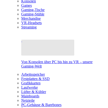
Konsolen
Games
Gaming-Tische
Gaming-Stühle
Merchandise
VR-Headsets
Streaming
Von Konsolen über PC bis hin zu VR – unsere
Gaming-Welt
Arbeitsspeicher
Festplatten & SSD
Grafikkarten
Laufwerke
Lüfter & Kühler
Mainboards
Netzteile
PC-Gehäuse & Barebones