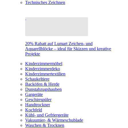
Technisches Zeichnen
20% Rabatt auf Lumart Zeichen- und
Aquarellblöcke – ideal für Skizzen und kreative
Projekte
Kinderzimmermöbel
Kinderzimmerdeko
Kinderzimmertextilien
Schaukeltiere
Backöfen & Herde
Dunstabzugshauben
Gargeräte
Geschirrspüler
Handtrockner
Kochfeld
Kühl- und Gefriergeräte
Vakuumier- & Wärmeschublade
Waschen & Trocknen