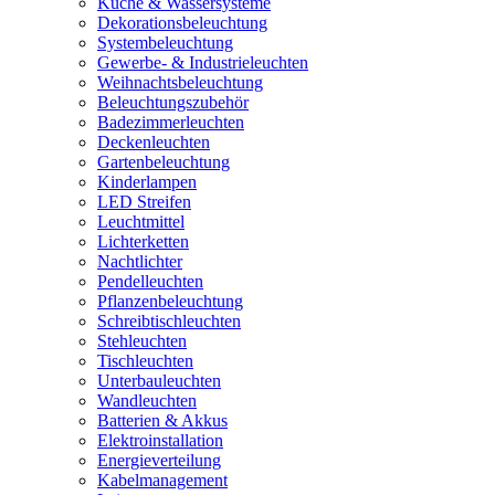
Küche & Wassersysteme
Dekorationsbeleuchtung
Systembeleuchtung
Gewerbe- & Industrieleuchten
Weihnachtsbeleuchtung
Beleuchtungszubehör
Badezimmerleuchten
Deckenleuchten
Gartenbeleuchtung
Kinderlampen
LED Streifen
Leuchtmittel
Lichterketten
Nachtlichter
Pendelleuchten
Pflanzenbeleuchtung
Schreibtischleuchten
Stehleuchten
Tischleuchten
Unterbauleuchten
Wandleuchten
Batterien & Akkus
Elektroinstallation
Energieverteilung
Kabelmanagement