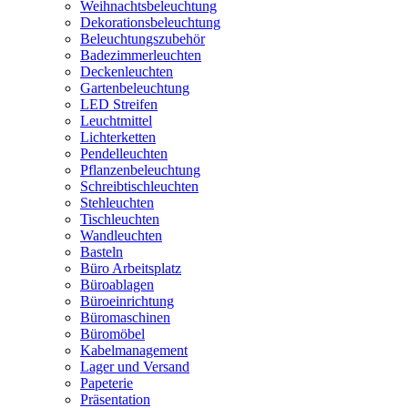
Weihnachtsbeleuchtung
Dekorationsbeleuchtung
Beleuchtungszubehör
Badezimmerleuchten
Deckenleuchten
Gartenbeleuchtung
LED Streifen
Leuchtmittel
Lichterketten
Pendelleuchten
Pflanzenbeleuchtung
Schreibtischleuchten
Stehleuchten
Tischleuchten
Wandleuchten
Basteln
Büro Arbeitsplatz
Büroablagen
Büroeinrichtung
Büromaschinen
Büromöbel
Kabelmanagement
Lager und Versand
Papeterie
Präsentation