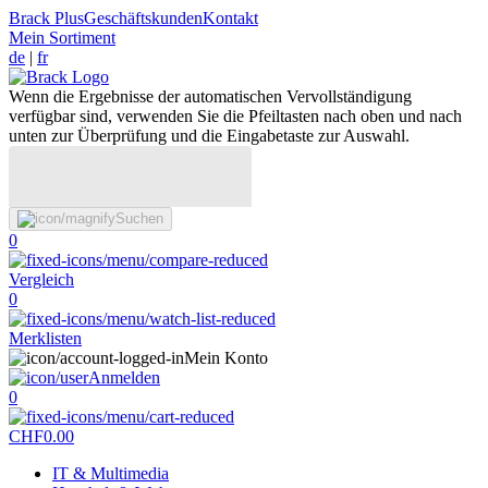
Brack Plus
Geschäftskunden
Kontakt
Mein Sortiment
de
|
fr
Wenn die Ergebnisse der automatischen Vervollständigung
verfügbar sind, verwenden Sie die Pfeiltasten nach oben und nach
unten zur Überprüfung und die Eingabetaste zur Auswahl.
Suchen
0
Vergleich
0
Merklisten
Mein Konto
Anmelden
0
CHF
0.00
IT & Multimedia