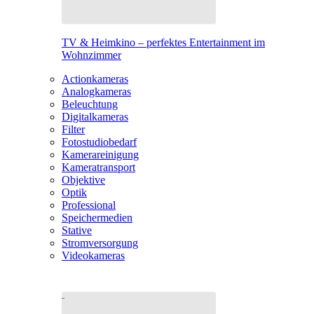
TV & Heimkino – perfektes Entertainment im
Wohnzimmer
Actionkameras
Analogkameras
Beleuchtung
Digitalkameras
Filter
Fotostudiobedarf
Kamerareinigung
Kameratransport
Objektive
Optik
Professional
Speichermedien
Stative
Stromversorgung
Videokameras