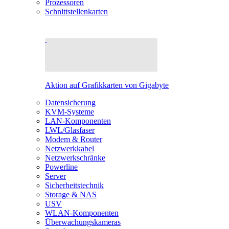
Prozessoren
Schnittstellenkarten
Aktion auf Grafikkarten von Gigabyte
Datensicherung
KVM-Systeme
LAN-Komponenten
LWL/Glasfaser
Modem & Router
Netzwerkkabel
Netzwerkschränke
Powerline
Server
Sicherheitstechnik
Storage & NAS
USV
WLAN-Komponenten
Überwachungskameras