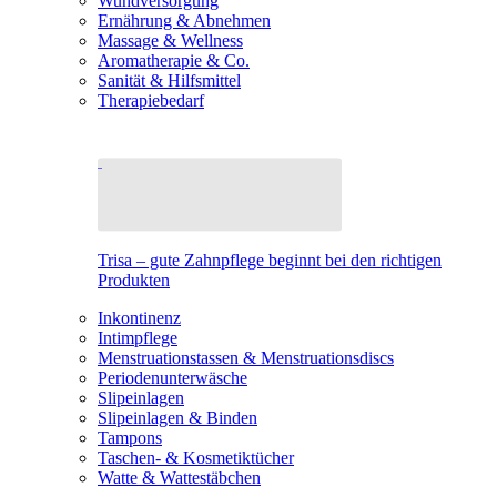
Wundversorgung
Ernährung & Abnehmen
Massage & Wellness
Aromatherapie & Co.
Sanität & Hilfsmittel
Therapiebedarf
Trisa – gute Zahnpflege beginnt bei den richtigen
Produkten
Inkontinenz
Intimpflege
Menstruationstassen & Menstruationsdiscs
Periodenunterwäsche
Slipeinlagen
Slipeinlagen & Binden
Tampons
Taschen- & Kosmetiktücher
Watte & Wattestäbchen