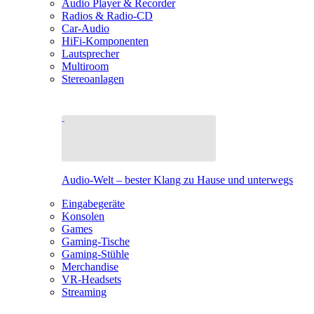
Audio Player & Recorder
Radios & Radio-CD
Car-Audio
HiFi-Komponenten
Lautsprecher
Multiroom
Stereoanlagen
Audio-Welt – bester Klang zu Hause und unterwegs
Eingabegeräte
Konsolen
Games
Gaming-Tische
Gaming-Stühle
Merchandise
VR-Headsets
Streaming