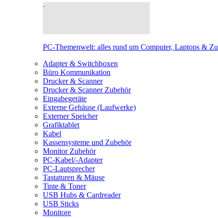
PC-Themenwelt: alles rund um Computer, Laptops & Z
Adapter & Switchboxen
Büro Kommunikation
Drucker & Scanner
Drucker & Scanner Zubehör
Eingabegeräte
Externe Gehäuse (Laufwerke)
Externer Speicher
Grafiktablet
Kabel
Kassensysteme und Zubehör
Monitor Zubehör
PC-Kabel/-Adapter
PC-Lautsprecher
Tastaturen & Mäuse
Tinte & Toner
USB Hubs & Cardreader
USB Sticks
Monitore