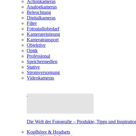
Actionkameras
Analogkameras
Beleuchtung
Digitalkameras
Filter
Fotostudiobedarf
Kamerareinigung
Kameratransport
Objektive
Optik
Professional
Speichermedien
Stative
Stromversorgung
Videokameras
Die Welt der Fotografie – Produkte, Tipps und Inspiratio
Kopfhörer & Headsets