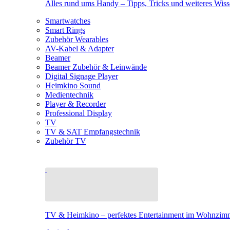
Alles rund ums Handy – Tipps, Tricks und weiteres Wis
Smartwatches
Smart Rings
Zubehör Wearables
AV-Kabel & Adapter
Beamer
Beamer Zubehör & Leinwände
Digital Signage Player
Heimkino Sound
Medientechnik
Player & Recorder
Professional Display
TV
TV & SAT Empfangstechnik
Zubehör TV
TV & Heimkino – perfektes Entertainment im Wohnzim