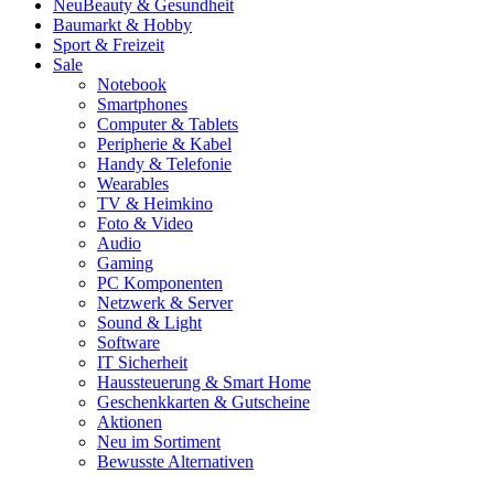
Neu
Beauty & Gesundheit
Baumarkt & Hobby
Sport & Freizeit
Sale
Notebook
Smartphones
Computer & Tablets
Peripherie & Kabel
Handy & Telefonie
Wearables
TV & Heimkino
Foto & Video
Audio
Gaming
PC Komponenten
Netzwerk & Server
Sound & Light
Software
IT Sicherheit
Haussteuerung & Smart Home
Geschenkkarten & Gutscheine
Aktionen
Neu im Sortiment
Bewusste Alternativen