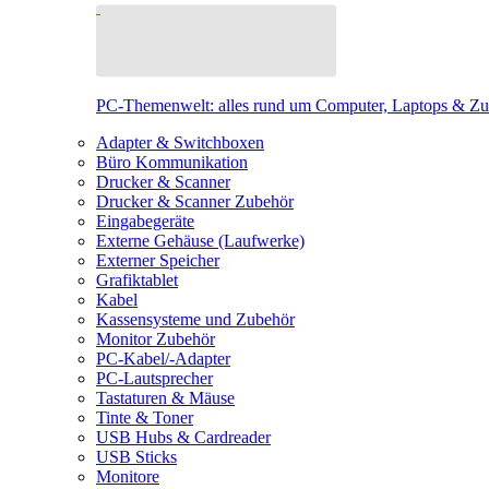
PC-Themenwelt: alles rund um Computer, Laptops & Z
Adapter & Switchboxen
Büro Kommunikation
Drucker & Scanner
Drucker & Scanner Zubehör
Eingabegeräte
Externe Gehäuse (Laufwerke)
Externer Speicher
Grafiktablet
Kabel
Kassensysteme und Zubehör
Monitor Zubehör
PC-Kabel/-Adapter
PC-Lautsprecher
Tastaturen & Mäuse
Tinte & Toner
USB Hubs & Cardreader
USB Sticks
Monitore