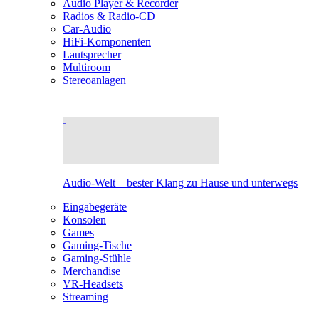
Audio Player & Recorder
Radios & Radio-CD
Car-Audio
HiFi-Komponenten
Lautsprecher
Multiroom
Stereoanlagen
Audio-Welt – bester Klang zu Hause und unterwegs
Eingabegeräte
Konsolen
Games
Gaming-Tische
Gaming-Stühle
Merchandise
VR-Headsets
Streaming