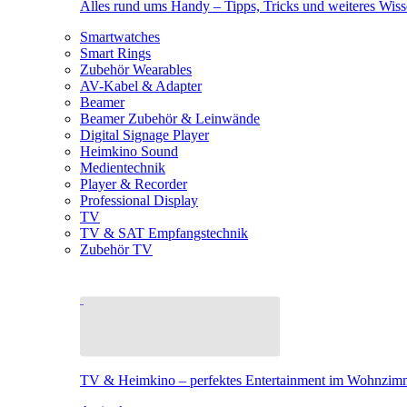
Alles rund ums Handy – Tipps, Tricks und weiteres Wis
Smartwatches
Smart Rings
Zubehör Wearables
AV-Kabel & Adapter
Beamer
Beamer Zubehör & Leinwände
Digital Signage Player
Heimkino Sound
Medientechnik
Player & Recorder
Professional Display
TV
TV & SAT Empfangstechnik
Zubehör TV
TV & Heimkino – perfektes Entertainment im Wohnzim