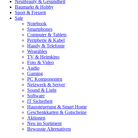
Neu
Beauty & Gesundheit
Baumarkt & Hobby
Sport & Freizeit
Sale
Notebook
Smartphones
Computer & Tablets
Peripherie & Kabel
Handy & Telefonie
Wearables
TV & Heimkino
Foto & Video
Audio
Gaming
PC Komponenten
Netzwerk & Server
Sound & Light
Software
IT Sicherheit
Haussteuerung & Smart Home
Geschenkkarten & Gutscheine
Aktionen
Neu im Sortiment
Bewusste Alternativen