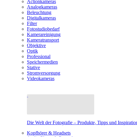
Actionkameras
Analogkameras
Beleuchtung
Digitalkameras
Filter
Fotostudiobedarf
Kamerareinigung
Kameratransport
Objektive
Optik
Professional
Speichermedien
Stative
Stromversorgung
Videokameras
Die Welt der Fotografie – Produkte, Tipps und Inspiratio
Kopfhörer & Headsets