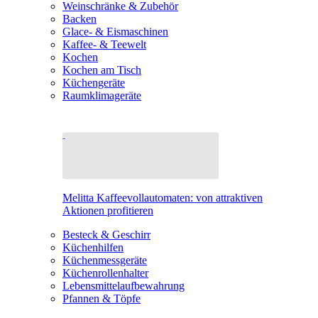
Weinschränke & Zubehör
Backen
Glace- & Eismaschinen
Kaffee- & Teewelt
Kochen
Kochen am Tisch
Küchengeräte
Raumklimageräte
Melitta Kaffeevollautomaten: von attraktiven
Aktionen profitieren
Besteck & Geschirr
Küchenhilfen
Küchenmessgeräte
Küchenrollenhalter
Lebensmittelaufbewahrung
Pfannen & Töpfe