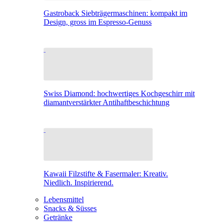
Gastroback Siebträgermaschinen: kompakt im
Design, gross im Espresso-Genuss
Swiss Diamond: hochwertiges Kochgeschirr mit
diamantverstärkter Antihaftbeschichtung
Kawaii Filzstifte & Fasermaler: Kreativ.
Niedlich. Inspirierend.
Lebensmittel
Snacks & Süsses
Getränke