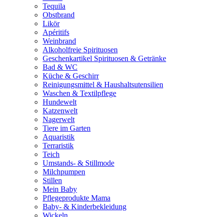
Tequila
Obstbrand
Likör
Apéritifs
Weinbrand
Alkoholfreie Spirituosen
Geschenkartikel Spirituosen & Getränke
Bad & WC
Küche & Geschirr
Reinigungsmittel & Haushaltsutensilien
Waschen & Textilpflege
Hundewelt
Katzenwelt
Nagerwelt
Tiere im Garten
Aquaristik
Terraristik
Teich
Umstands- & Stillmode
Milchpumpen
Stillen
Mein Baby
Pflegeprodukte Mama
Baby- & Kinderbekleidung
Wickeln