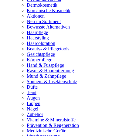
Dermokosmetik
Koreanische Kosmetik
Aktionen
Neu im Sortiment
Bewusste Alternativen
Haarpflege
Haarstyling
Haarcoloration
Beauty- & Pflegetools
Gesichtspflege
Körperpflege
Hand & Fusspflege
Rasur & Haarentfernung
Mund & Zahnpflege
Sonnen- & Insektenschutz
Düfte
Teint
Augen
Lippen
Nägel
Zubehör
Vitamine & Mineralstoffe
Prävention & Regeneration
Medizinische Geräte