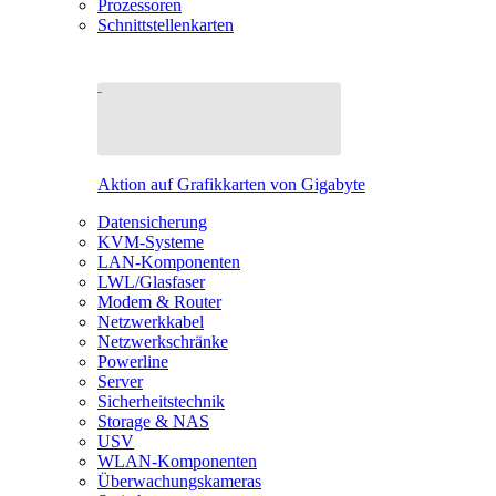
Prozessoren
Schnittstellenkarten
Aktion auf Grafikkarten von Gigabyte
Datensicherung
KVM-Systeme
LAN-Komponenten
LWL/Glasfaser
Modem & Router
Netzwerkkabel
Netzwerkschränke
Powerline
Server
Sicherheitstechnik
Storage & NAS
USV
WLAN-Komponenten
Überwachungskameras