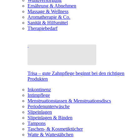
Wundversorgung
Ernährung & Abnehmen
Massage & Wellness
Aromatherapie & Co.
Sanität & Hilfsmittel
Therapiebedarf
Trisa – gute Zahnpflege beginnt bei den richtigen
Produkten
Inkontinenz
Intimpflege
Menstruationstassen & Menstruationsdiscs
Periodenunterwäsche
Slipeinlagen
Slipeinlagen & Binden
Tampons
Taschen- & Kosmetiktücher
Watte & Wattestäbchen