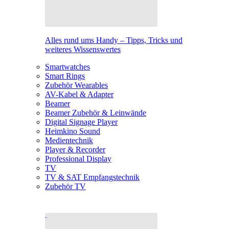
Alles rund ums Handy – Tipps, Tricks und
weiteres Wissenswertes
Smartwatches
Smart Rings
Zubehör Wearables
AV-Kabel & Adapter
Beamer
Beamer Zubehör & Leinwände
Digital Signage Player
Heimkino Sound
Medientechnik
Player & Recorder
Professional Display
TV
TV & SAT Empfangstechnik
Zubehör TV