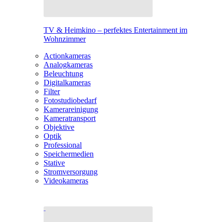
TV & Heimkino – perfektes Entertainment im
Wohnzimmer
Actionkameras
Analogkameras
Beleuchtung
Digitalkameras
Filter
Fotostudiobedarf
Kamerareinigung
Kameratransport
Objektive
Optik
Professional
Speichermedien
Stative
Stromversorgung
Videokameras