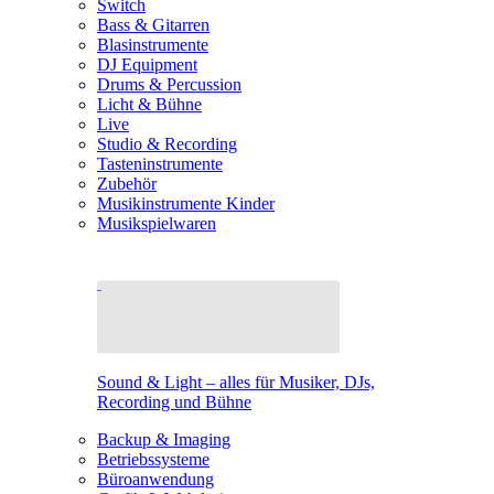
Switch
Bass & Gitarren
Blasinstrumente
DJ Equipment
Drums & Percussion
Licht & Bühne
Live
Studio & Recording
Tasteninstrumente
Zubehör
Musikinstrumente Kinder
Musikspielwaren
Sound & Light – alles für Musiker, DJs,
Recording und Bühne
Backup & Imaging
Betriebssysteme
Büroanwendung