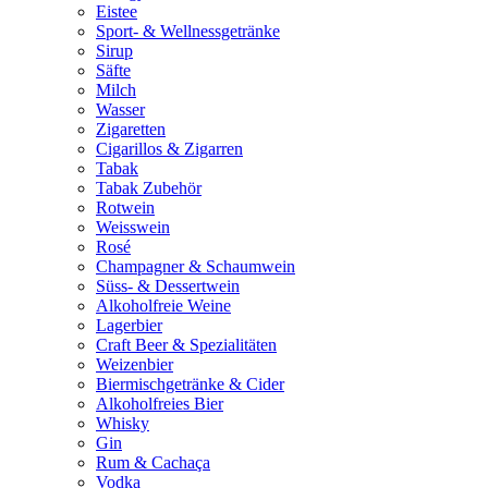
Eistee
Sport- & Wellnessgetränke
Sirup
Säfte
Milch
Wasser
Zigaretten
Cigarillos & Zigarren
Tabak
Tabak Zubehör
Rotwein
Weisswein
Rosé
Champagner & Schaumwein
Süss- & Dessertwein
Alkoholfreie Weine
Lagerbier
Craft Beer & Spezialitäten
Weizenbier
Biermischgetränke & Cider
Alkoholfreies Bier
Whisky
Gin
Rum & Cachaça
Vodka