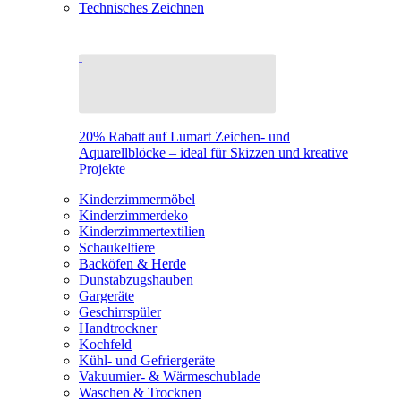
Technisches Zeichnen
20% Rabatt auf Lumart Zeichen- und
Aquarellblöcke – ideal für Skizzen und kreative
Projekte
Kinderzimmermöbel
Kinderzimmerdeko
Kinderzimmertextilien
Schaukeltiere
Backöfen & Herde
Dunstabzugshauben
Gargeräte
Geschirrspüler
Handtrockner
Kochfeld
Kühl- und Gefriergeräte
Vakuumier- & Wärmeschublade
Waschen & Trocknen