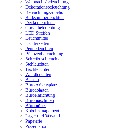
Weihnachtsbeleuchtung
Dekorationsbeleuchtung
Beleuchtungszubehör
Badezimmerleuchten
Deckenleuchten
Gartenbeleuchtung
LED Streifen
Leuchtmittel
Lichterketten
Pendelleuchten
Pflanzenbeleuchtung
Schreibtischleuchten
Stehleuchten
Tischleuchten
Wandleuchten
Basteln
Büro Arbeitsplatz
Büroablagen
Büroeinrichtung
Büromaschinen
Büromöbel
Kabelmanagement
Lager und Versand
Papeterie
Präsentation