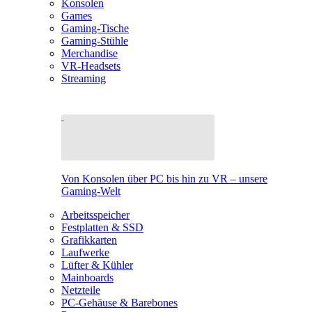
Konsolen
Games
Gaming-Tische
Gaming-Stühle
Merchandise
VR-Headsets
Streaming
Von Konsolen über PC bis hin zu VR – unsere
Gaming-Welt
Arbeitsspeicher
Festplatten & SSD
Grafikkarten
Laufwerke
Lüfter & Kühler
Mainboards
Netzteile
PC-Gehäuse & Barebones