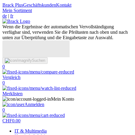
Brack Plus
Geschäftskunden
Kontakt
Mein Sortiment
de
|
fr
Wenn die Ergebnisse der automatischen Vervollständigung
verfügbar sind, verwenden Sie die Pfeiltasten nach oben und nach
unten zur Überprüfung und die Eingabetaste zur Auswahl.
Suchen
0
Vergleich
0
Merklisten
Mein Konto
Anmelden
0
CHF
0.00
IT & Multimedia