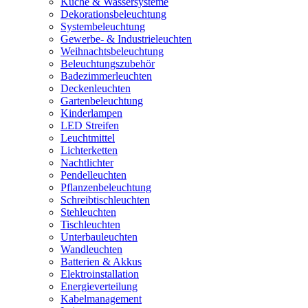
Küche & Wassersysteme
Dekorationsbeleuchtung
Systembeleuchtung
Gewerbe- & Industrieleuchten
Weihnachtsbeleuchtung
Beleuchtungszubehör
Badezimmerleuchten
Deckenleuchten
Gartenbeleuchtung
Kinderlampen
LED Streifen
Leuchtmittel
Lichterketten
Nachtlichter
Pendelleuchten
Pflanzenbeleuchtung
Schreibtischleuchten
Stehleuchten
Tischleuchten
Unterbauleuchten
Wandleuchten
Batterien & Akkus
Elektroinstallation
Energieverteilung
Kabelmanagement