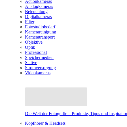
Actionkameras
Analogkameras
Beleuchtung
Digitalkameras
Filter
Fotostudiobedarf
Kamerareinigung
Kameratransport
Objektive
Optik
Professional
Speichermedien
Stative
Stromversorgung
Videokameras
Die Welt der Fotografie – Produkte, Tipps und Inspiratio
Kopfhörer & Headsets