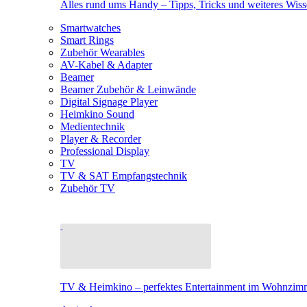
Alles rund ums Handy – Tipps, Tricks und weiteres Wis
Smartwatches
Smart Rings
Zubehör Wearables
AV-Kabel & Adapter
Beamer
Beamer Zubehör & Leinwände
Digital Signage Player
Heimkino Sound
Medientechnik
Player & Recorder
Professional Display
TV
TV & SAT Empfangstechnik
Zubehör TV
TV & Heimkino – perfektes Entertainment im Wohnzim