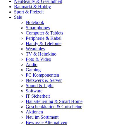
Neu
Beauty & Gesundheit
Baumarkt & Hobby
Sport & Freizeit
Sale
Notebook
Smartphones
Computer & Tablets
Peripherie & Kabel
Handy & Telefonie
Wearables
TV & Heimkino
Foto & Video
Audio
Gaming
PC Komponenten
Netzwerk & Server
Sound & Light
Software
IT Sicherheit
Haussteuerung & Smart Home
Geschenkkarten & Gutscheine
Aktionen
Neu im Sortiment
Bewusste Alternativen