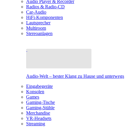
Audio Player & Recorder
Radios & Radio-CD
Car-Audio
HiFi-Komponenten
Lautsprecher
Multiroom
Stereoanlagen
Audio-Welt – bester Klang zu Hause und unterwegs
Eingabegeräte
Konsolen
Games
Gaming-Tische
Gaming-Stühle
Merchandise
VR-Headsets
Streaming