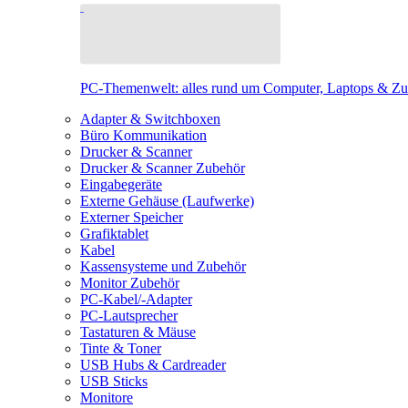
PC-Themenwelt: alles rund um Computer, Laptops & Z
Adapter & Switchboxen
Büro Kommunikation
Drucker & Scanner
Drucker & Scanner Zubehör
Eingabegeräte
Externe Gehäuse (Laufwerke)
Externer Speicher
Grafiktablet
Kabel
Kassensysteme und Zubehör
Monitor Zubehör
PC-Kabel/-Adapter
PC-Lautsprecher
Tastaturen & Mäuse
Tinte & Toner
USB Hubs & Cardreader
USB Sticks
Monitore