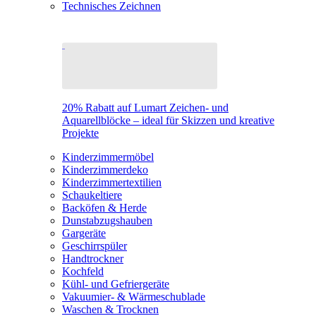
Technisches Zeichnen
20% Rabatt auf Lumart Zeichen- und
Aquarellblöcke – ideal für Skizzen und kreative
Projekte
Kinderzimmermöbel
Kinderzimmerdeko
Kinderzimmertextilien
Schaukeltiere
Backöfen & Herde
Dunstabzugshauben
Gargeräte
Geschirrspüler
Handtrockner
Kochfeld
Kühl- und Gefriergeräte
Vakuumier- & Wärmeschublade
Waschen & Trocknen