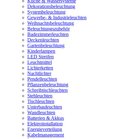
Küche & Wassersysteme
Dekorationsbeleuchtung
Systembeleuchtung
Gewerbe- & Industrieleuchten
Weihnachtsbeleuchtung
Beleuchtungszubehör
Badezimmerleuchten
Deckenleuchten
Gartenbeleuchtung
Kinderlampen
LED Streifen
Leuchtmittel
Lichterketten
Nachtlichter
Pendelleuchten
Pflanzenbeleuchtung
Schreibtischleuchten
Stehleuchten
Tischleuchten
Unterbauleuchten
Wandleuchten
Batterien & Akkus
Elektroinstallation
Energieverteilung
Kabelmanagement