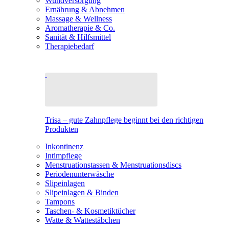
Wundversorgung
Ernährung & Abnehmen
Massage & Wellness
Aromatherapie & Co.
Sanität & Hilfsmittel
Therapiebedarf
Trisa – gute Zahnpflege beginnt bei den richtigen
Produkten
Inkontinenz
Intimpflege
Menstruationstassen & Menstruationsdiscs
Periodenunterwäsche
Slipeinlagen
Slipeinlagen & Binden
Tampons
Taschen- & Kosmetiktücher
Watte & Wattestäbchen