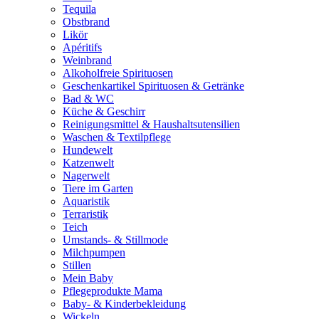
Tequila
Obstbrand
Likör
Apéritifs
Weinbrand
Alkoholfreie Spirituosen
Geschenkartikel Spirituosen & Getränke
Bad & WC
Küche & Geschirr
Reinigungsmittel & Haushaltsutensilien
Waschen & Textilpflege
Hundewelt
Katzenwelt
Nagerwelt
Tiere im Garten
Aquaristik
Terraristik
Teich
Umstands- & Stillmode
Milchpumpen
Stillen
Mein Baby
Pflegeprodukte Mama
Baby- & Kinderbekleidung
Wickeln