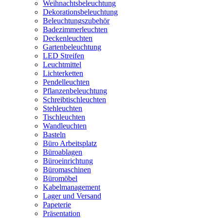
Weihnachtsbeleuchtung
Dekorationsbeleuchtung
Beleuchtungszubehör
Badezimmerleuchten
Deckenleuchten
Gartenbeleuchtung
LED Streifen
Leuchtmittel
Lichterketten
Pendelleuchten
Pflanzenbeleuchtung
Schreibtischleuchten
Stehleuchten
Tischleuchten
Wandleuchten
Basteln
Büro Arbeitsplatz
Büroablagen
Büroeinrichtung
Büromaschinen
Büromöbel
Kabelmanagement
Lager und Versand
Papeterie
Präsentation