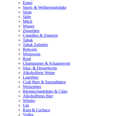
Eistee
Sport- & Wellnessgetränke
Sirup
Säfte
Milch
Wasser
Zigaretten
Cigarillos & Zigarren
Tabak
Tabak Zubehör
Rotwein
Weisswein
Rosé
Champagner & Schaumwein
Süss- & Dessertwein
Alkoholfreie Weine
Lagerbier
Craft Beer & Spezialitäten
Weizenbier
Biermischgetränke & Cider
Alkoholfreies Bier
Whisky
Gin
Rum & Cachaça
Vodka