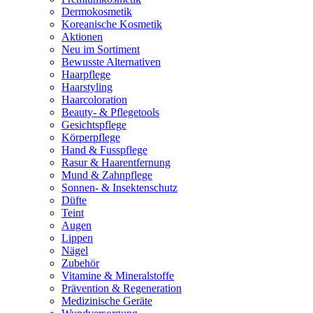
Dermokosmetik
Koreanische Kosmetik
Aktionen
Neu im Sortiment
Bewusste Alternativen
Haarpflege
Haarstyling
Haarcoloration
Beauty- & Pflegetools
Gesichtspflege
Körperpflege
Hand & Fusspflege
Rasur & Haarentfernung
Mund & Zahnpflege
Sonnen- & Insektenschutz
Düfte
Teint
Augen
Lippen
Nägel
Zubehör
Vitamine & Mineralstoffe
Prävention & Regeneration
Medizinische Geräte