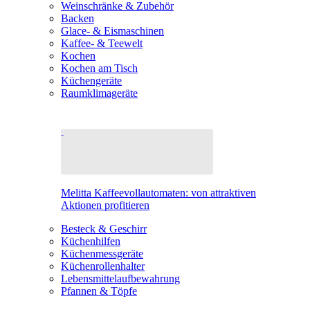
Weinschränke & Zubehör
Backen
Glace- & Eismaschinen
Kaffee- & Teewelt
Kochen
Kochen am Tisch
Küchengeräte
Raumklimageräte
Melitta Kaffeevollautomaten: von attraktiven
Aktionen profitieren
Besteck & Geschirr
Küchenhilfen
Küchenmessgeräte
Küchenrollenhalter
Lebensmittelaufbewahrung
Pfannen & Töpfe