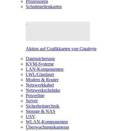
Prozessoren
Schnittstellenkarten
Aktion auf Grafikkarten von Gigabyte
Datensicherung
KVM-Systeme
LAN-Komponenten
LWL/Glasfaser
Modem & Router
Netzwerkkabel
Netzwerkschränke
Powerline
Server
Sicherheitstechnik
Storage & NAS
USV
WLAN-Komponenten
Überwachungskameras