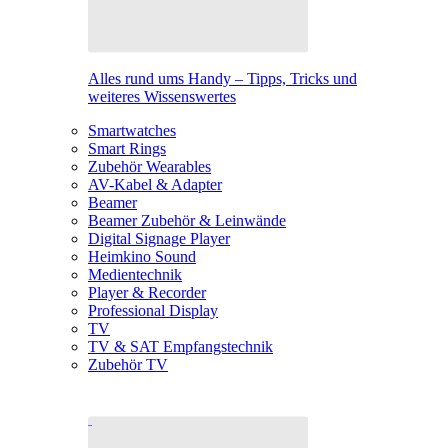
Alles rund ums Handy – Tipps, Tricks und
weiteres Wissenswertes
Smartwatches
Smart Rings
Zubehör Wearables
AV-Kabel & Adapter
Beamer
Beamer Zubehör & Leinwände
Digital Signage Player
Heimkino Sound
Medientechnik
Player & Recorder
Professional Display
TV
TV & SAT Empfangstechnik
Zubehör TV