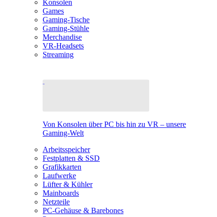
Konsolen
Games
Gaming-Tische
Gaming-Stühle
Merchandise
VR-Headsets
Streaming
Von Konsolen über PC bis hin zu VR – unsere
Gaming-Welt
Arbeitsspeicher
Festplatten & SSD
Grafikkarten
Laufwerke
Lüfter & Kühler
Mainboards
Netzteile
PC-Gehäuse & Barebones