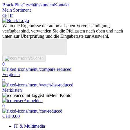
Brack Plus
Geschäftskunden
Kontakt
Mein Sortiment
de
|
fr
Wenn die Ergebnisse der automatischen Vervollständigung
verfügbar sind, verwenden Sie die Pfeiltasten nach oben und nach
unten zur Überprüfung und die Eingabetaste zur Auswahl.
Suchen
0
Vergleich
0
Merklisten
Mein Konto
Anmelden
0
CHF
0.00
IT & Multimedia