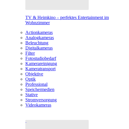
TV & Heimkino – perfektes Entertainment im
Wohnzimmer
Actionkameras
Analogkameras
Beleuchtung
Digitalkameras
Filter
Fotostudiobedarf
Kamerareinigung
Kameratransport
Objektive
Optik
Professional
Speichermedien
Stative
Stromversorgung
Videokameras