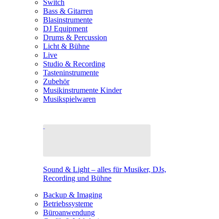
Switch
Bass & Gitarren
Blasinstrumente
DJ Equipment
Drums & Percussion
Licht & Bühne
Live
Studio & Recording
Tasteninstrumente
Zubehör
Musikinstrumente Kinder
Musikspielwaren
Sound & Light – alles für Musiker, DJs,
Recording und Bühne
Backup & Imaging
Betriebssysteme
Büroanwendung