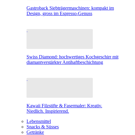
Gastroback Siebträgermaschinen: kompakt im
Design, gross im Espresso-Genuss
Swiss Diamond: hochwertiges Kochgeschirr mit
diamantverstärkter Antihaftbeschichtung
Kawaii Filzstifte & Fasermaler: Kreativ.
Niedlich. Inspirierend.
Lebensmittel
Snacks & Süsses
Getränke