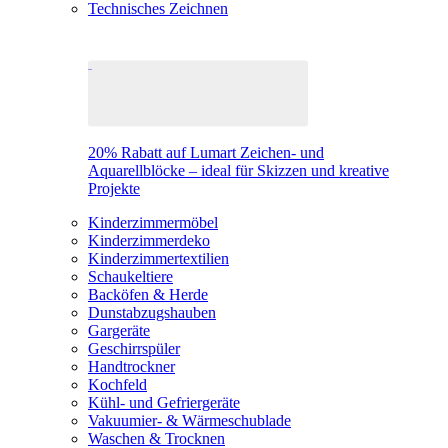
Technisches Zeichnen
20% Rabatt auf Lumart Zeichen- und
Aquarellblöcke – ideal für Skizzen und kreative
Projekte
Kinderzimmermöbel
Kinderzimmerdeko
Kinderzimmertextilien
Schaukeltiere
Backöfen & Herde
Dunstabzugshauben
Gargeräte
Geschirrspüler
Handtrockner
Kochfeld
Kühl- und Gefriergeräte
Vakuumier- & Wärmeschublade
Waschen & Trocknen