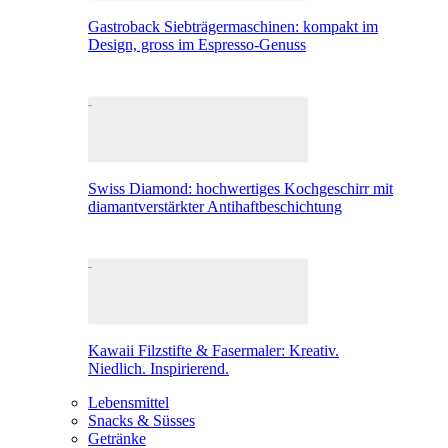
Gastroback Siebträgermaschinen: kompakt im
Design, gross im Espresso-Genuss
Swiss Diamond: hochwertiges Kochgeschirr mit
diamantverstärkter Antihaftbeschichtung
Kawaii Filzstifte & Fasermaler: Kreativ.
Niedlich. Inspirierend.
Lebensmittel
Snacks & Süsses
Getränke