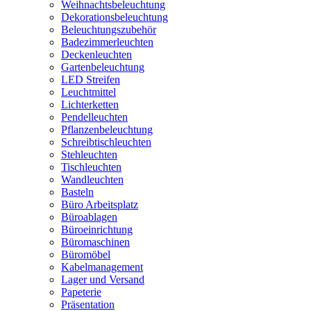
Weihnachtsbeleuchtung
Dekorationsbeleuchtung
Beleuchtungszubehör
Badezimmerleuchten
Deckenleuchten
Gartenbeleuchtung
LED Streifen
Leuchtmittel
Lichterketten
Pendelleuchten
Pflanzenbeleuchtung
Schreibtischleuchten
Stehleuchten
Tischleuchten
Wandleuchten
Basteln
Büro Arbeitsplatz
Büroablagen
Büroeinrichtung
Büromaschinen
Büromöbel
Kabelmanagement
Lager und Versand
Papeterie
Präsentation