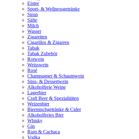
Eistee
Sport- & Wellnessgetränke
Sirup
Säfte
Milch
Wasser
Zigaretten
Cigarillos & Zigarren
Tabak
Tabak Zubehör
Rotwein
Weisswein
Rosé
Champagner & Schaumwein
Süss- & Dessertwein
Alkoholfreie Weine
Lagerbier
Craft Beer & Spezialitäten
Weizenbier
Biermischgetränke & Cider
Alkoholfreies Bier
Whisky
Gin
Rum & Cachaça
Vodka