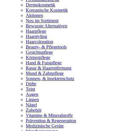
Dermokosmetik
Koreanische Kosmetik
Aktionen
Neu im Sortiment
Bewusste Alternativen
Haarpflege
Haarstyling
Haarcoloration
Beauty- & Pflegetools
Gesichtspflege
Körperpflege
Hand & Fusspflege
Rasur & Haarentfernung
Mund & Zahnpflege
Sonnen- & Insektenschutz
Düfte
Teint
Augen
Lippen
Nägel
Zubehör
Vitamine & Mineralstoffe
Prävention & Regeneration
Medizinische Geräte