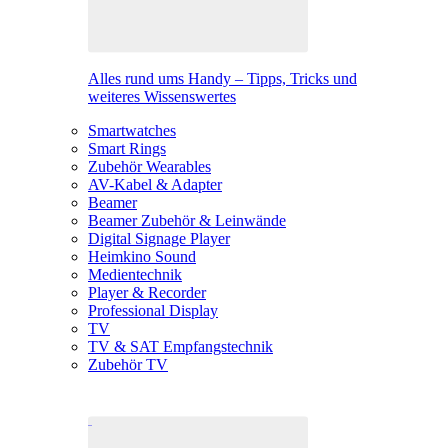
Alles rund ums Handy – Tipps, Tricks und
weiteres Wissenswertes
Smartwatches
Smart Rings
Zubehör Wearables
AV-Kabel & Adapter
Beamer
Beamer Zubehör & Leinwände
Digital Signage Player
Heimkino Sound
Medientechnik
Player & Recorder
Professional Display
TV
TV & SAT Empfangstechnik
Zubehör TV