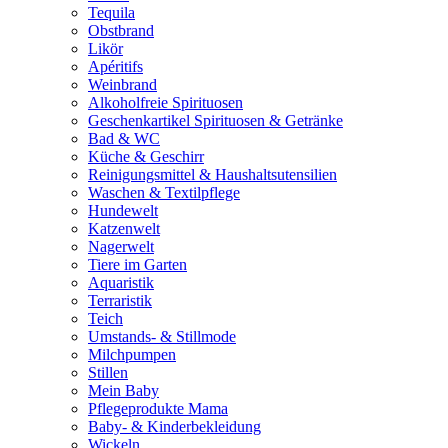
Tequila
Obstbrand
Likör
Apéritifs
Weinbrand
Alkoholfreie Spirituosen
Geschenkartikel Spirituosen & Getränke
Bad & WC
Küche & Geschirr
Reinigungsmittel & Haushaltsutensilien
Waschen & Textilpflege
Hundewelt
Katzenwelt
Nagerwelt
Tiere im Garten
Aquaristik
Terraristik
Teich
Umstands- & Stillmode
Milchpumpen
Stillen
Mein Baby
Pflegeprodukte Mama
Baby- & Kinderbekleidung
Wickeln