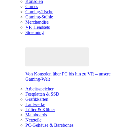
Konsolen
Games
Gaming-Tische
Gaming-Stühle
Merchandise
VR-Headsets
Streaming
Von Konsolen über PC bis hin zu VR – unsere
Gaming-Welt
Arbeitsspeicher
Festplatten & SSD
Grafikkarten
Laufwerke
Lüfter & Kühler
Mainboards
Netzteile
PC-Gehäuse & Barebones