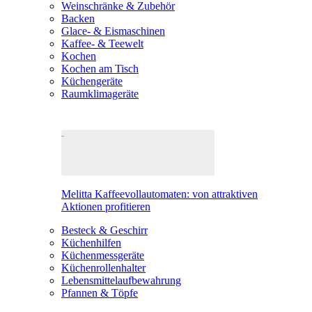
Weinschränke & Zubehör
Backen
Glace- & Eismaschinen
Kaffee- & Teewelt
Kochen
Kochen am Tisch
Küchengeräte
Raumklimageräte
Melitta Kaffeevollautomaten: von attraktiven
Aktionen profitieren
Besteck & Geschirr
Küchenhilfen
Küchenmessgeräte
Küchenrollenhalter
Lebensmittelaufbewahrung
Pfannen & Töpfe