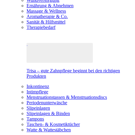
Wundversorgung
Ernährung & Abnehmen
Massage & Wellness
Aromatherapie & Co.
Sanität & Hilfsmittel
Therapiebedarf
Trisa – gute Zahnpflege beginnt bei den richtigen
Produkten
Inkontinenz
Intimpflege
Menstruationstassen & Menstruationsdiscs
Periodenunterwäsche
Slipeinlagen
Slipeinlagen & Binden
Tampons
Taschen- & Kosmetiktücher
Watte & Wattestäbchen