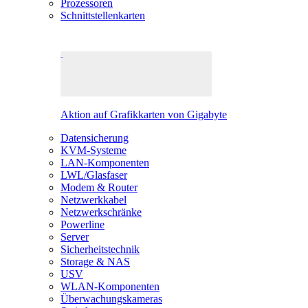
Prozessoren
Schnittstellenkarten
Aktion auf Grafikkarten von Gigabyte
Datensicherung
KVM-Systeme
LAN-Komponenten
LWL/Glasfaser
Modem & Router
Netzwerkkabel
Netzwerkschränke
Powerline
Server
Sicherheitstechnik
Storage & NAS
USV
WLAN-Komponenten
Überwachungskameras