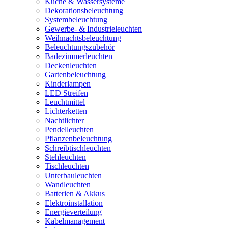
Küche & Wassersysteme
Dekorationsbeleuchtung
Systembeleuchtung
Gewerbe- & Industrieleuchten
Weihnachtsbeleuchtung
Beleuchtungszubehör
Badezimmerleuchten
Deckenleuchten
Gartenbeleuchtung
Kinderlampen
LED Streifen
Leuchtmittel
Lichterketten
Nachtlichter
Pendelleuchten
Pflanzenbeleuchtung
Schreibtischleuchten
Stehleuchten
Tischleuchten
Unterbauleuchten
Wandleuchten
Batterien & Akkus
Elektroinstallation
Energieverteilung
Kabelmanagement