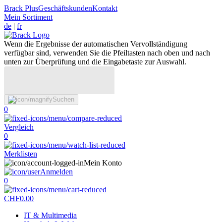
Brack Plus
Geschäftskunden
Kontakt
Mein Sortiment
de
|
fr
Wenn die Ergebnisse der automatischen Vervollständigung
verfügbar sind, verwenden Sie die Pfeiltasten nach oben und nach
unten zur Überprüfung und die Eingabetaste zur Auswahl.
Suchen
0
Vergleich
0
Merklisten
Mein Konto
Anmelden
0
CHF
0.00
IT & Multimedia