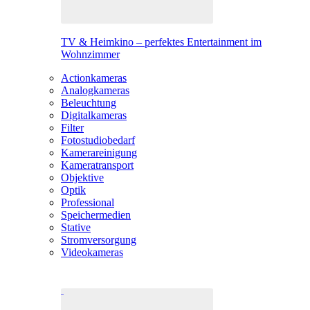
TV & Heimkino – perfektes Entertainment im
Wohnzimmer
Actionkameras
Analogkameras
Beleuchtung
Digitalkameras
Filter
Fotostudiobedarf
Kamerareinigung
Kameratransport
Objektive
Optik
Professional
Speichermedien
Stative
Stromversorgung
Videokameras