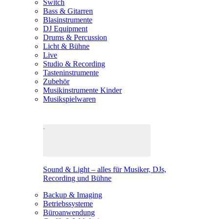
Switch
Bass & Gitarren
Blasinstrumente
DJ Equipment
Drums & Percussion
Licht & Bühne
Live
Studio & Recording
Tasteninstrumente
Zubehör
Musikinstrumente Kinder
Musikspielwaren
Sound & Light – alles für Musiker, DJs,
Recording und Bühne
Backup & Imaging
Betriebssysteme
Büroanwendung