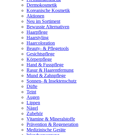
Dermokosmetik
Koreanische Kosmetik
Aktionen
Neu im Sortiment
Bewusste Alternativen
Haarpflege
Haarstyling
Haarcoloration
Beauty- & Pflegetools
Gesichtspflege
Körperpflege
Hand & Fusspflege
Rasur & Haarentfernung
Mund & Zahnpflege
Sonnen- & Insektenschutz
Düfte
Teint
Augen
Lippen
Nägel
Zubehör
Vitamine & Mineralstoffe
Prävention & Regeneration
Medizinische Geräte