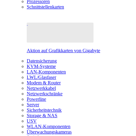
Prozessoren
Schnittstellenkarten
Aktion auf Grafikkarten von Gigabyte
Datensicherung
KVM-Systeme
LAN-Komponenten
LWL/Glasfaser
Modem & Router
Netzwerkkabel
Netzwerkschränke
Powerline
Server
Sicherheitstechnik
Storage & NAS
USV
WLAN-Komponenten
Überwachungskameras