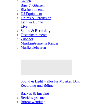
Switch
Bass & Gitarren
Blasinstrumente
DJ Equipment
Drums & Percussion
Licht & Bühne
Live
Studio & Recording
Tasteninstrumente
Zubehör
Musikinstrumente Kinder
Musikspielwaren
Sound & Light – alles für Musiker, DJs,
Recording und Bühne
Backup & Imaging
Betriebssysteme
Büroanwendung