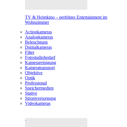
TV & Heimkino – perfektes Entertainment im
Wohnzimmer
Actionkameras
Analogkameras
Beleuchtung
Digitalkameras
Filter
Fotostudiobedarf
Kamerareinigung
Kameratransport
Objektive
Optik
Professional
Speichermedien
Stative
Stromversorgung
Videokameras