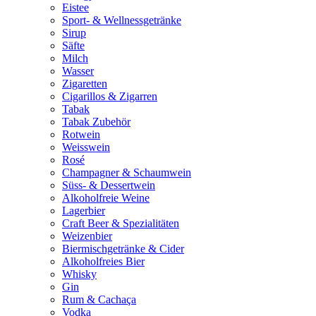
Eistee
Sport- & Wellnessgetränke
Sirup
Säfte
Milch
Wasser
Zigaretten
Cigarillos & Zigarren
Tabak
Tabak Zubehör
Rotwein
Weisswein
Rosé
Champagner & Schaumwein
Süss- & Dessertwein
Alkoholfreie Weine
Lagerbier
Craft Beer & Spezialitäten
Weizenbier
Biermischgetränke & Cider
Alkoholfreies Bier
Whisky
Gin
Rum & Cachaça
Vodka