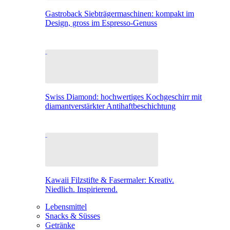
Gastroback Siebträgermaschinen: kompakt im
Design, gross im Espresso-Genuss
Swiss Diamond: hochwertiges Kochgeschirr mit
diamantverstärkter Antihaftbeschichtung
Kawaii Filzstifte & Fasermaler: Kreativ.
Niedlich. Inspirierend.
Lebensmittel
Snacks & Süsses
Getränke