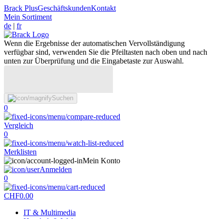
Brack Plus
Geschäftskunden
Kontakt
Mein Sortiment
de
|
fr
Wenn die Ergebnisse der automatischen Vervollständigung
verfügbar sind, verwenden Sie die Pfeiltasten nach oben und nach
unten zur Überprüfung und die Eingabetaste zur Auswahl.
Suchen
0
Vergleich
0
Merklisten
Mein Konto
Anmelden
0
CHF
0.00
IT & Multimedia