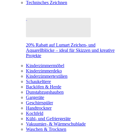
Technisches Zeichnen
20% Rabatt auf Lumart Zeichen- und
Aquarellblöcke – ideal für Skizzen und kreative
Projekte
Kinderzimmermöbel
Kinderzimmerdeko
Kinderzimmertextilien
Schaukeltiere
Backöfen & Herde
Dunstabzugshauben
Gargeräte
Geschirrspüler
Handtrockner
Kochfeld
Kühl- und Gefriergeräte
Vakuumier- & Wärmeschublade
Waschen & Trocknen