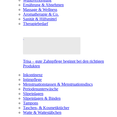
Wundversorgung
Ernährung & Abnehmen
Massage & Wellness
Aromatherapie & Co.
Sanität & Hilfsmittel
Therapiebedarf
Trisa – gute Zahnpflege beginnt bei den richtigen
Produkten
Inkontinenz
Intimpflege
Menstruationstassen & Menstruationsdiscs
Periodenunterwäsche
Slipeinlagen
Slipeinlagen & Binden
Tampons
Taschen- & Kosmetiktücher
Watte & Wattestäbchen