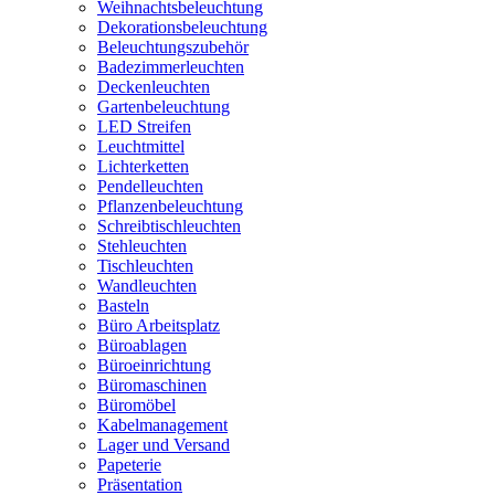
Weihnachtsbeleuchtung
Dekorationsbeleuchtung
Beleuchtungszubehör
Badezimmerleuchten
Deckenleuchten
Gartenbeleuchtung
LED Streifen
Leuchtmittel
Lichterketten
Pendelleuchten
Pflanzenbeleuchtung
Schreibtischleuchten
Stehleuchten
Tischleuchten
Wandleuchten
Basteln
Büro Arbeitsplatz
Büroablagen
Büroeinrichtung
Büromaschinen
Büromöbel
Kabelmanagement
Lager und Versand
Papeterie
Präsentation