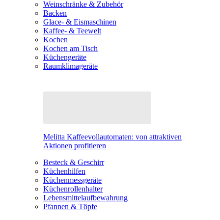
Weinschränke & Zubehör
Backen
Glace- & Eismaschinen
Kaffee- & Teewelt
Kochen
Kochen am Tisch
Küchengeräte
Raumklimageräte
Melitta Kaffeevollautomaten: von attraktiven
Aktionen profitieren
Besteck & Geschirr
Küchenhilfen
Küchenmessgeräte
Küchenrollenhalter
Lebensmittelaufbewahrung
Pfannen & Töpfe