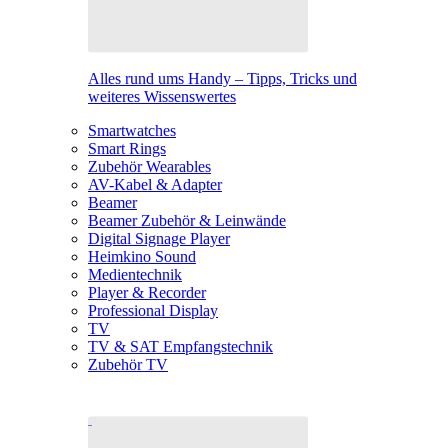
Alles rund ums Handy – Tipps, Tricks und
weiteres Wissenswertes
Smartwatches
Smart Rings
Zubehör Wearables
AV-Kabel & Adapter
Beamer
Beamer Zubehör & Leinwände
Digital Signage Player
Heimkino Sound
Medientechnik
Player & Recorder
Professional Display
TV
TV & SAT Empfangstechnik
Zubehör TV