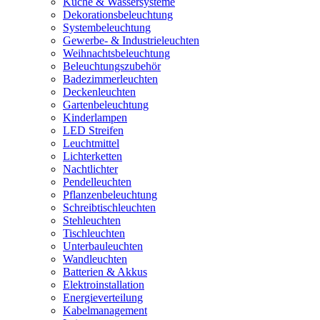
Küche & Wassersysteme
Dekorationsbeleuchtung
Systembeleuchtung
Gewerbe- & Industrieleuchten
Weihnachtsbeleuchtung
Beleuchtungszubehör
Badezimmerleuchten
Deckenleuchten
Gartenbeleuchtung
Kinderlampen
LED Streifen
Leuchtmittel
Lichterketten
Nachtlichter
Pendelleuchten
Pflanzenbeleuchtung
Schreibtischleuchten
Stehleuchten
Tischleuchten
Unterbauleuchten
Wandleuchten
Batterien & Akkus
Elektroinstallation
Energieverteilung
Kabelmanagement