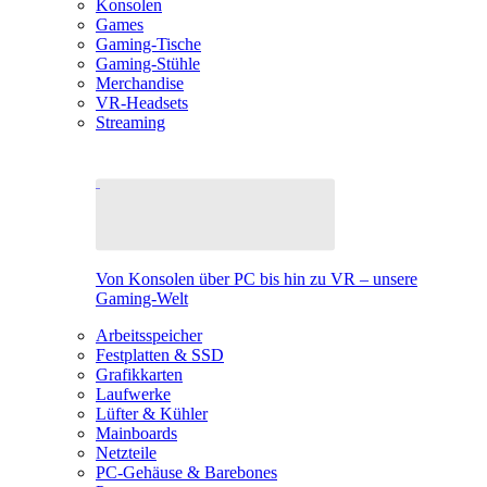
Konsolen
Games
Gaming-Tische
Gaming-Stühle
Merchandise
VR-Headsets
Streaming
Von Konsolen über PC bis hin zu VR – unsere
Gaming-Welt
Arbeitsspeicher
Festplatten & SSD
Grafikkarten
Laufwerke
Lüfter & Kühler
Mainboards
Netzteile
PC-Gehäuse & Barebones