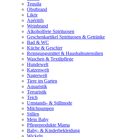
Tequila
Obstbrand
Likör
Apéritifs
Weinbrand
Alkoholfreie Spirituosen
Geschenkartikel Spirituosen & Getränke
Bad & WC
Küche & Geschirr
Reinigungsmittel & Haushaltsutensilien
Waschen & Textilpflege
Hundewelt
Katzenwelt
Nagerwelt
Tiere im Garten
Aquaristik
Terraristik
Teich
Umstands- & Stillmode
Milchpumpen
Stillen
Mein Baby
Pflegeprodukte Mama
Baby- & Kinderbekleidung
Wickeln