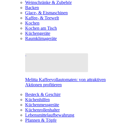
Weinschränke & Zubehör
Backen
Glace- & Eismaschinen
Kaffee- & Teewelt
Kochen
Kochen am Tisch
Küchengeräte
Raumklimageräte
Melitta Kaffeevollautomaten: von attraktiven
Aktionen profitieren
Besteck & Geschirr
Küchenhilfen
Küchenmessgeräte
Küchenrollenhalter
Lebensmittelaufbewahrung
Pfannen & Töpfe