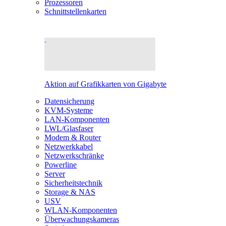
Prozessoren
Schnittstellenkarten
Aktion auf Grafikkarten von Gigabyte
Datensicherung
KVM-Systeme
LAN-Komponenten
LWL/Glasfaser
Modem & Router
Netzwerkkabel
Netzwerkschränke
Powerline
Server
Sicherheitstechnik
Storage & NAS
USV
WLAN-Komponenten
Überwachungskameras