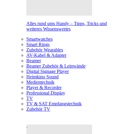
Alles rund ums Handy – Tipps, Tricks und
weiteres Wissenswertes
Smartwatches
Smart Rings
Zubehör Wearables
AV-Kabel & Adapter
Beamer
Beamer Zubehör & Leinwände
Digital Signage Player
Heimkino Sound
Medientechnik
Player & Recorder
Professional Display
TV
TV & SAT Empfangstechnik
Zubehör TV