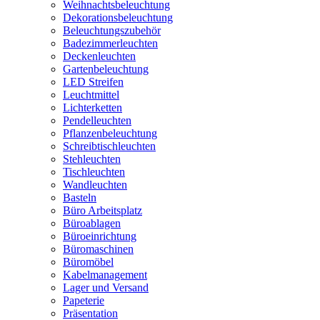
Weihnachtsbeleuchtung
Dekorationsbeleuchtung
Beleuchtungszubehör
Badezimmerleuchten
Deckenleuchten
Gartenbeleuchtung
LED Streifen
Leuchtmittel
Lichterketten
Pendelleuchten
Pflanzenbeleuchtung
Schreibtischleuchten
Stehleuchten
Tischleuchten
Wandleuchten
Basteln
Büro Arbeitsplatz
Büroablagen
Büroeinrichtung
Büromaschinen
Büromöbel
Kabelmanagement
Lager und Versand
Papeterie
Präsentation