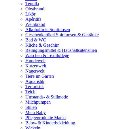
Tequila
Obstbrand
Likör
Apéritifs
Weinbrand
Alkoholfreie Spirituosen
Geschenkartikel Spirituosen & Getränke
Bad & WC
Küche & Geschirr
Reinigungsmittel & Haushaltsutensilien
Waschen & Textilpflege
Hundewelt
Katzenwelt
Nagerwelt
Tiere im Garten
Aquaristik
Terraristik
Teich
Umstands- & Stillmode
Milchpumpen
Stillen
Mein Baby
Pflegeprodukte Mama
Baby- & Kinderbekleidung
Wickeln