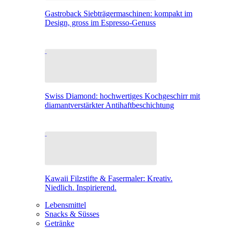
Gastroback Siebträgermaschinen: kompakt im
Design, gross im Espresso-Genuss
Swiss Diamond: hochwertiges Kochgeschirr mit
diamantverstärkter Antihaftbeschichtung
Kawaii Filzstifte & Fasermaler: Kreativ.
Niedlich. Inspirierend.
Lebensmittel
Snacks & Süsses
Getränke