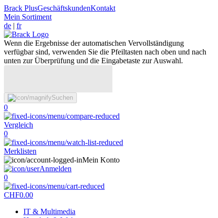
Brack Plus
Geschäftskunden
Kontakt
Mein Sortiment
de
|
fr
Wenn die Ergebnisse der automatischen Vervollständigung
verfügbar sind, verwenden Sie die Pfeiltasten nach oben und nach
unten zur Überprüfung und die Eingabetaste zur Auswahl.
Suchen
0
Vergleich
0
Merklisten
Mein Konto
Anmelden
0
CHF
0.00
IT & Multimedia