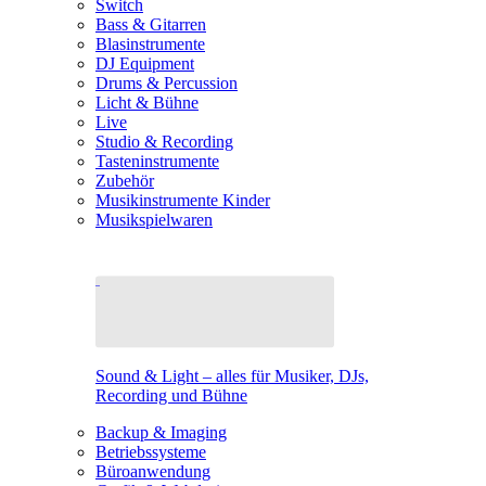
Switch
Bass & Gitarren
Blasinstrumente
DJ Equipment
Drums & Percussion
Licht & Bühne
Live
Studio & Recording
Tasteninstrumente
Zubehör
Musikinstrumente Kinder
Musikspielwaren
Sound & Light – alles für Musiker, DJs,
Recording und Bühne
Backup & Imaging
Betriebssysteme
Büroanwendung