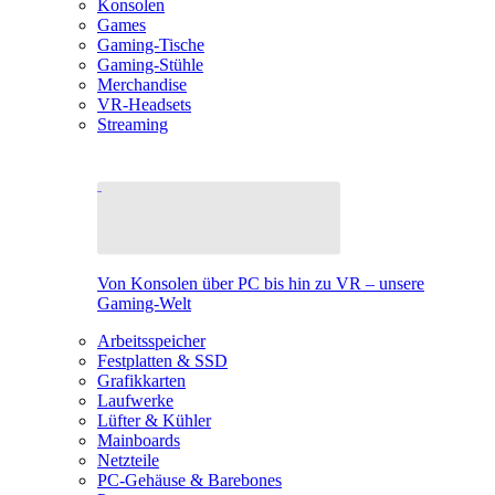
Konsolen
Games
Gaming-Tische
Gaming-Stühle
Merchandise
VR-Headsets
Streaming
Von Konsolen über PC bis hin zu VR – unsere
Gaming-Welt
Arbeitsspeicher
Festplatten & SSD
Grafikkarten
Laufwerke
Lüfter & Kühler
Mainboards
Netzteile
PC-Gehäuse & Barebones