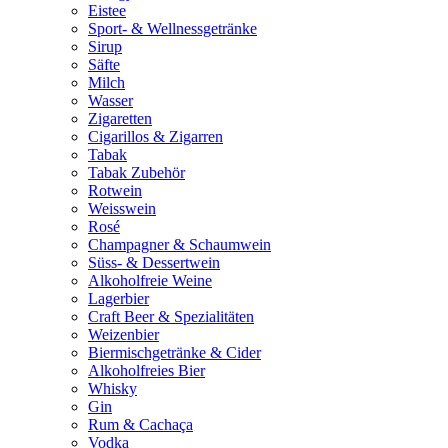
Eistee
Sport- & Wellnessgetränke
Sirup
Säfte
Milch
Wasser
Zigaretten
Cigarillos & Zigarren
Tabak
Tabak Zubehör
Rotwein
Weisswein
Rosé
Champagner & Schaumwein
Süss- & Dessertwein
Alkoholfreie Weine
Lagerbier
Craft Beer & Spezialitäten
Weizenbier
Biermischgetränke & Cider
Alkoholfreies Bier
Whisky
Gin
Rum & Cachaça
Vodka