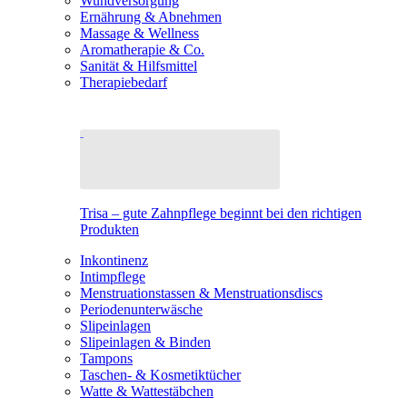
Wundversorgung
Ernährung & Abnehmen
Massage & Wellness
Aromatherapie & Co.
Sanität & Hilfsmittel
Therapiebedarf
Trisa – gute Zahnpflege beginnt bei den richtigen
Produkten
Inkontinenz
Intimpflege
Menstruationstassen & Menstruationsdiscs
Periodenunterwäsche
Slipeinlagen
Slipeinlagen & Binden
Tampons
Taschen- & Kosmetiktücher
Watte & Wattestäbchen