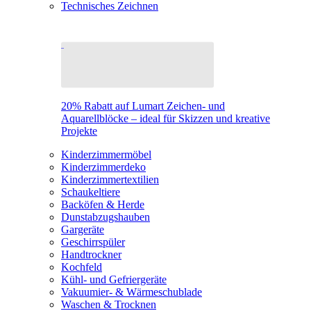
Technisches Zeichnen
20% Rabatt auf Lumart Zeichen- und
Aquarellblöcke – ideal für Skizzen und kreative
Projekte
Kinderzimmermöbel
Kinderzimmerdeko
Kinderzimmertextilien
Schaukeltiere
Backöfen & Herde
Dunstabzugshauben
Gargeräte
Geschirrspüler
Handtrockner
Kochfeld
Kühl- und Gefriergeräte
Vakuumier- & Wärmeschublade
Waschen & Trocknen