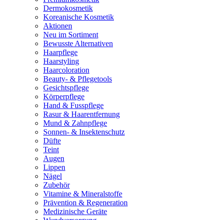
Dermokosmetik
Koreanische Kosmetik
Aktionen
Neu im Sortiment
Bewusste Alternativen
Haarpflege
Haarstyling
Haarcoloration
Beauty- & Pflegetools
Gesichtspflege
Körperpflege
Hand & Fusspflege
Rasur & Haarentfernung
Mund & Zahnpflege
Sonnen- & Insektenschutz
Düfte
Teint
Augen
Lippen
Nägel
Zubehör
Vitamine & Mineralstoffe
Prävention & Regeneration
Medizinische Geräte