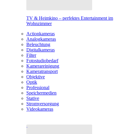
TV & Heimkino – perfektes Entertainment im
Wohnzimmer
Actionkameras
Analogkameras
Beleuchtung
Digitalkameras
Filter
Fotostudiobedarf
Kamerareinigung
Kameratransport
Objektive
Optik
Professional
Speichermedien
Stative
Stromversorgung
Videokameras