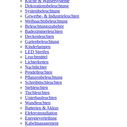
Küche & Wassersysteme
Dekorationsbeleuchtung
Systembeleuchtung
Gewerbe- & Industrieleuchten
Weihnachtsbeleuchtung
Beleuchtungszubehör
Badezimmerleuchten
Deckenleuchten
Gartenbeleuchtung
Kinderlampen
LED Streifen
Leuchtmittel
Lichterketten
Nachtlichter
Pendelleuchten
Pflanzenbeleuchtung
Schreibtischleuchten
Stehleuchten
Tischleuchten
Unterbauleuchten
Wandleuchten
Batterien & Akkus
Elektroinstallation
Energieverteilung
Kabelmanagement