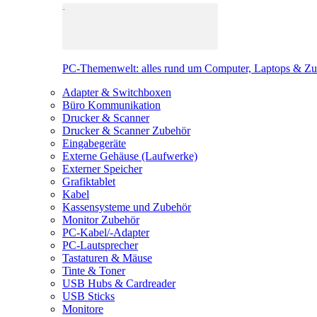
PC-Themenwelt: alles rund um Computer, Laptops & Z
Adapter & Switchboxen
Büro Kommunikation
Drucker & Scanner
Drucker & Scanner Zubehör
Eingabegeräte
Externe Gehäuse (Laufwerke)
Externer Speicher
Grafiktablet
Kabel
Kassensysteme und Zubehör
Monitor Zubehör
PC-Kabel/-Adapter
PC-Lautsprecher
Tastaturen & Mäuse
Tinte & Toner
USB Hubs & Cardreader
USB Sticks
Monitore