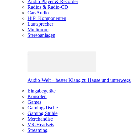
Audio Player & Recorder
Radios & Radio-CD
Car-Audio
HiFi-Komponenten
Lautsprecher
Multiroom
Stereoanlagen
Audio-Welt – bester Klang zu Hause und unterwegs
Eingabegeräte
Konsolen
Games
Gaming-Tische
Gaming-Stühle
Merchandise
VR-Headsets
Streaming