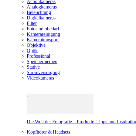
Actionkameras
Analogkameras
Beleuchtung
Digitalkameras
Filter
Fotostudiobedarf
Kamerareinigung
Kameratransport
Objektive
Optik
Professional
Speichermedien
Stative
Stromversorgung
Videokameras
Die Welt der Fotografie – Produkte, Tipps und Inspiratio
Kopfhörer & Headsets