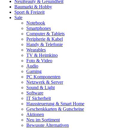
Neu
Beauty & Gesundheit
Baumarkt & Hobby
Sport & Freizeit
Sale
Notebook
Smartphones
Computer & Tablets
Peripherie & Kabel
Handy & Telefonie
Wearables
TV & Heimkino
Foto & Video
Audio
Gaming
PC Komponenten
Netzwerk & Server
Sound & Light
Software
IT Sicherheit
Haussteuerung & Smart Home
Geschenkkarten & Gutscheine
Aktionen
Neu im Sortiment
Bewusste Alternativen