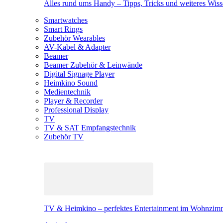
Alles rund ums Handy – Tipps, Tricks und weiteres Wis
Smartwatches
Smart Rings
Zubehör Wearables
AV-Kabel & Adapter
Beamer
Beamer Zubehör & Leinwände
Digital Signage Player
Heimkino Sound
Medientechnik
Player & Recorder
Professional Display
TV
TV & SAT Empfangstechnik
Zubehör TV
TV & Heimkino – perfektes Entertainment im Wohnzim