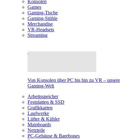
Konsolen
Games
Gaming-Tische
Gaming-Stühle
Merchandise
VR-Headsets
Streaming
Von Konsolen über PC bis hin zu VR – unsere
Gaming-Welt
Arbeitsspeicher
Festplatten & SSD
Grafikkarten
Laufwerke
Lüfter & Kühler
Mainboards
Netzteile
PC-Gehäuse & Barebones