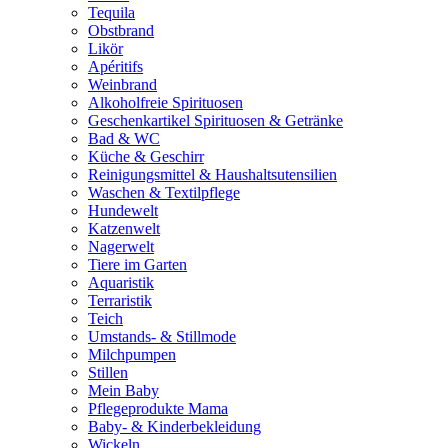
Tequila
Obstbrand
Likör
Apéritifs
Weinbrand
Alkoholfreie Spirituosen
Geschenkartikel Spirituosen & Getränke
Bad & WC
Küche & Geschirr
Reinigungsmittel & Haushaltsutensilien
Waschen & Textilpflege
Hundewelt
Katzenwelt
Nagerwelt
Tiere im Garten
Aquaristik
Terraristik
Teich
Umstands- & Stillmode
Milchpumpen
Stillen
Mein Baby
Pflegeprodukte Mama
Baby- & Kinderbekleidung
Wickeln