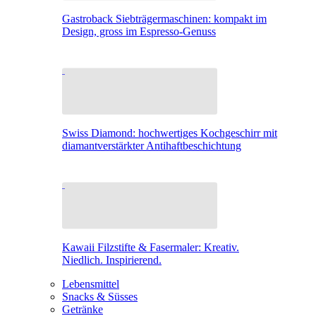
Gastroback Siebträgermaschinen: kompakt im
Design, gross im Espresso-Genuss
Swiss Diamond: hochwertiges Kochgeschirr mit
diamantverstärkter Antihaftbeschichtung
Kawaii Filzstifte & Fasermaler: Kreativ.
Niedlich. Inspirierend.
Lebensmittel
Snacks & Süsses
Getränke