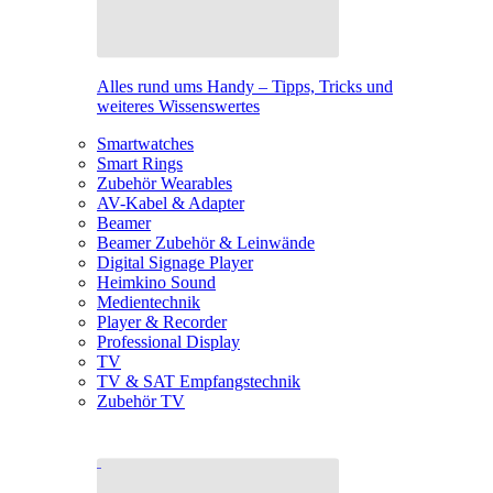
Alles rund ums Handy – Tipps, Tricks und
weiteres Wissenswertes
Smartwatches
Smart Rings
Zubehör Wearables
AV-Kabel & Adapter
Beamer
Beamer Zubehör & Leinwände
Digital Signage Player
Heimkino Sound
Medientechnik
Player & Recorder
Professional Display
TV
TV & SAT Empfangstechnik
Zubehör TV