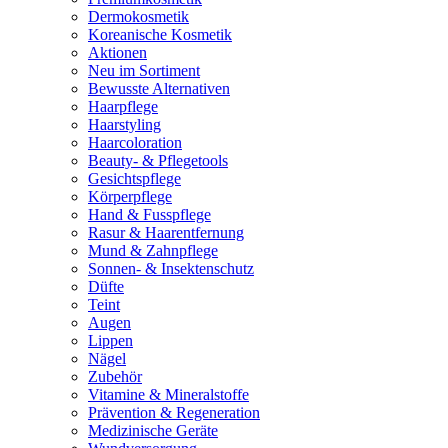
Dermokosmetik
Koreanische Kosmetik
Aktionen
Neu im Sortiment
Bewusste Alternativen
Haarpflege
Haarstyling
Haarcoloration
Beauty- & Pflegetools
Gesichtspflege
Körperpflege
Hand & Fusspflege
Rasur & Haarentfernung
Mund & Zahnpflege
Sonnen- & Insektenschutz
Düfte
Teint
Augen
Lippen
Nägel
Zubehör
Vitamine & Mineralstoffe
Prävention & Regeneration
Medizinische Geräte