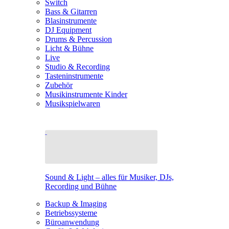
Switch
Bass & Gitarren
Blasinstrumente
DJ Equipment
Drums & Percussion
Licht & Bühne
Live
Studio & Recording
Tasteninstrumente
Zubehör
Musikinstrumente Kinder
Musikspielwaren
Sound & Light – alles für Musiker, DJs,
Recording und Bühne
Backup & Imaging
Betriebssysteme
Büroanwendung