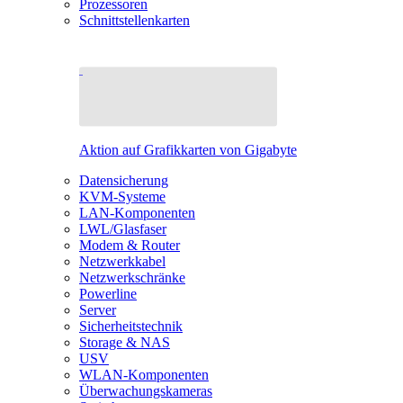
Prozessoren
Schnittstellenkarten
Aktion auf Grafikkarten von Gigabyte
Datensicherung
KVM-Systeme
LAN-Komponenten
LWL/Glasfaser
Modem & Router
Netzwerkkabel
Netzwerkschränke
Powerline
Server
Sicherheitstechnik
Storage & NAS
USV
WLAN-Komponenten
Überwachungskameras