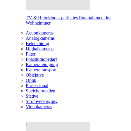
TV & Heimkino – perfektes Entertainment im
Wohnzimmer
Actionkameras
Analogkameras
Beleuchtung
Digitalkameras
Filter
Fotostudiobedarf
Kamerareinigung
Kameratransport
Objektive
Optik
Professional
Speichermedien
Stative
Stromversorgung
Videokameras