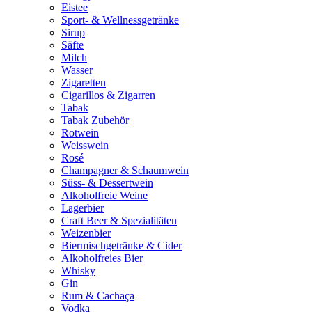
Eistee
Sport- & Wellnessgetränke
Sirup
Säfte
Milch
Wasser
Zigaretten
Cigarillos & Zigarren
Tabak
Tabak Zubehör
Rotwein
Weisswein
Rosé
Champagner & Schaumwein
Süss- & Dessertwein
Alkoholfreie Weine
Lagerbier
Craft Beer & Spezialitäten
Weizenbier
Biermischgetränke & Cider
Alkoholfreies Bier
Whisky
Gin
Rum & Cachaça
Vodka