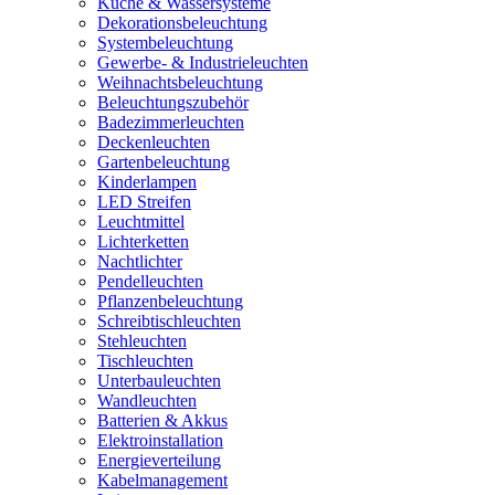
Küche & Wassersysteme
Dekorationsbeleuchtung
Systembeleuchtung
Gewerbe- & Industrieleuchten
Weihnachtsbeleuchtung
Beleuchtungszubehör
Badezimmerleuchten
Deckenleuchten
Gartenbeleuchtung
Kinderlampen
LED Streifen
Leuchtmittel
Lichterketten
Nachtlichter
Pendelleuchten
Pflanzenbeleuchtung
Schreibtischleuchten
Stehleuchten
Tischleuchten
Unterbauleuchten
Wandleuchten
Batterien & Akkus
Elektroinstallation
Energieverteilung
Kabelmanagement