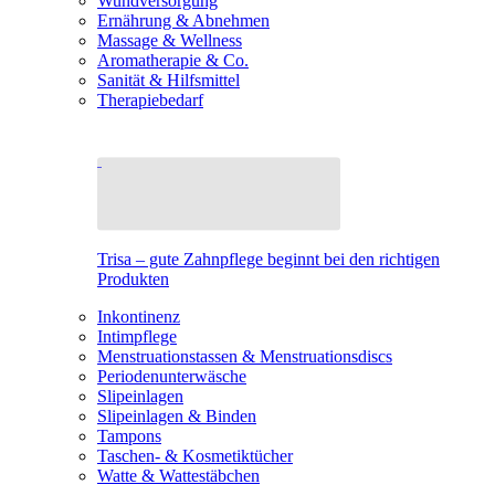
Wundversorgung
Ernährung & Abnehmen
Massage & Wellness
Aromatherapie & Co.
Sanität & Hilfsmittel
Therapiebedarf
Trisa – gute Zahnpflege beginnt bei den richtigen
Produkten
Inkontinenz
Intimpflege
Menstruationstassen & Menstruationsdiscs
Periodenunterwäsche
Slipeinlagen
Slipeinlagen & Binden
Tampons
Taschen- & Kosmetiktücher
Watte & Wattestäbchen