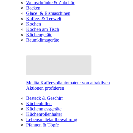
Weinschränke & Zubehör
Backen
Glace- & Eismaschinen
Kaffee- & Teewelt
Kochen
Kochen am Tisch
Küchengeräte
Raumklimageräte
Melitta Kaffeevollautomaten: von attraktiven
Aktionen profitieren
Besteck & Geschirr
Küchenhilfen
Küchenmessgeräte
Küchenrollenhalter
Lebensmittelaufbewahrung
Pfannen & Töpfe