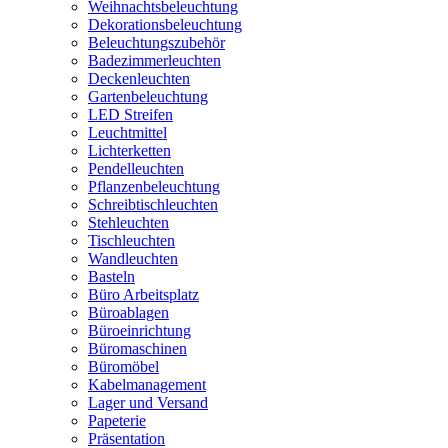
Weihnachtsbeleuchtung
Dekorationsbeleuchtung
Beleuchtungszubehör
Badezimmerleuchten
Deckenleuchten
Gartenbeleuchtung
LED Streifen
Leuchtmittel
Lichterketten
Pendelleuchten
Pflanzenbeleuchtung
Schreibtischleuchten
Stehleuchten
Tischleuchten
Wandleuchten
Basteln
Büro Arbeitsplatz
Büroablagen
Büroeinrichtung
Büromaschinen
Büromöbel
Kabelmanagement
Lager und Versand
Papeterie
Präsentation