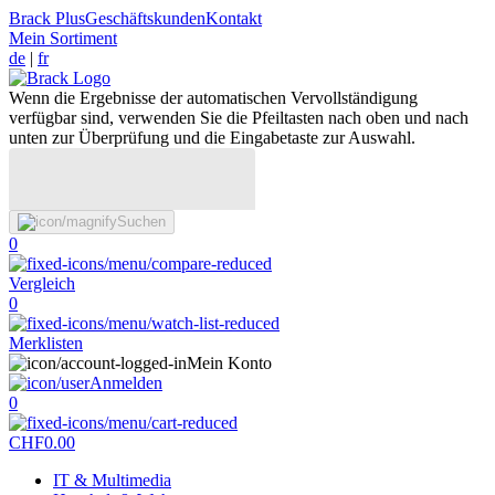
Brack Plus
Geschäftskunden
Kontakt
Mein Sortiment
de
|
fr
Wenn die Ergebnisse der automatischen Vervollständigung
verfügbar sind, verwenden Sie die Pfeiltasten nach oben und nach
unten zur Überprüfung und die Eingabetaste zur Auswahl.
Suchen
0
Vergleich
0
Merklisten
Mein Konto
Anmelden
0
CHF
0.00
IT & Multimedia