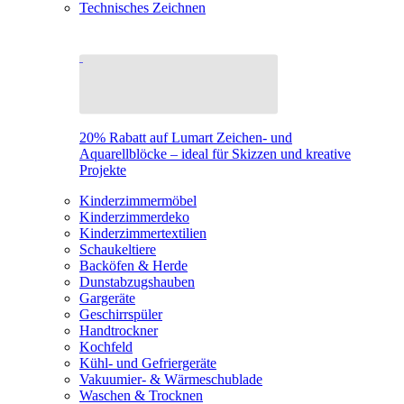
Technisches Zeichnen
20% Rabatt auf Lumart Zeichen- und
Aquarellblöcke – ideal für Skizzen und kreative
Projekte
Kinderzimmermöbel
Kinderzimmerdeko
Kinderzimmertextilien
Schaukeltiere
Backöfen & Herde
Dunstabzugshauben
Gargeräte
Geschirrspüler
Handtrockner
Kochfeld
Kühl- und Gefriergeräte
Vakuumier- & Wärmeschublade
Waschen & Trocknen