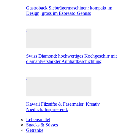
Gastroback Siebträgermaschinen: kompakt im
Design, gross im Espresso-Genuss
Swiss Diamond: hochwertiges Kochgeschirr mit
diamantverstärkter Antihaftbeschichtung
Kawaii Filzstifte & Fasermaler: Kreativ.
Niedlich. Inspirierend.
Lebensmittel
Snacks & Süsses
Getränke