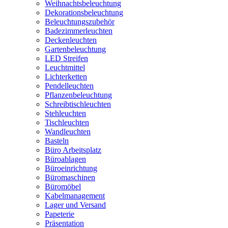
Weihnachtsbeleuchtung
Dekorationsbeleuchtung
Beleuchtungszubehör
Badezimmerleuchten
Deckenleuchten
Gartenbeleuchtung
LED Streifen
Leuchtmittel
Lichterketten
Pendelleuchten
Pflanzenbeleuchtung
Schreibtischleuchten
Stehleuchten
Tischleuchten
Wandleuchten
Basteln
Büro Arbeitsplatz
Büroablagen
Büroeinrichtung
Büromaschinen
Büromöbel
Kabelmanagement
Lager und Versand
Papeterie
Präsentation