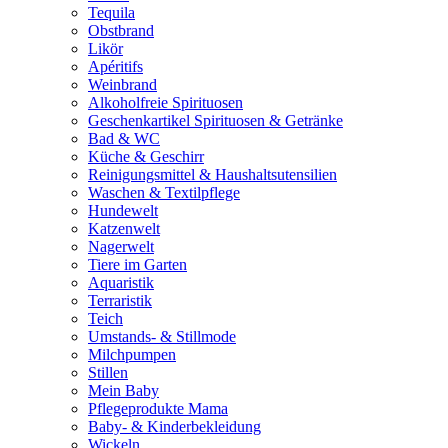
Tequila
Obstbrand
Likör
Apéritifs
Weinbrand
Alkoholfreie Spirituosen
Geschenkartikel Spirituosen & Getränke
Bad & WC
Küche & Geschirr
Reinigungsmittel & Haushaltsutensilien
Waschen & Textilpflege
Hundewelt
Katzenwelt
Nagerwelt
Tiere im Garten
Aquaristik
Terraristik
Teich
Umstands- & Stillmode
Milchpumpen
Stillen
Mein Baby
Pflegeprodukte Mama
Baby- & Kinderbekleidung
Wickeln