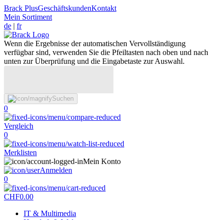
Brack Plus
Geschäftskunden
Kontakt
Mein Sortiment
de
|
fr
Wenn die Ergebnisse der automatischen Vervollständigung
verfügbar sind, verwenden Sie die Pfeiltasten nach oben und nach
unten zur Überprüfung und die Eingabetaste zur Auswahl.
Suchen
0
Vergleich
0
Merklisten
Mein Konto
Anmelden
0
CHF
0.00
IT & Multimedia