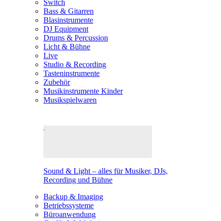
Switch
Bass & Gitarren
Blasinstrumente
DJ Equipment
Drums & Percussion
Licht & Bühne
Live
Studio & Recording
Tasteninstrumente
Zubehör
Musikinstrumente Kinder
Musikspielwaren
Sound & Light – alles für Musiker, DJs,
Recording und Bühne
Backup & Imaging
Betriebssysteme
Büroanwendung