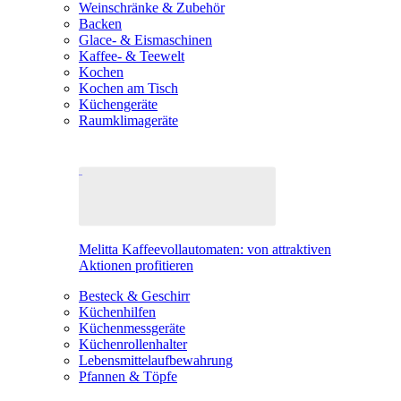
Weinschränke & Zubehör
Backen
Glace- & Eismaschinen
Kaffee- & Teewelt
Kochen
Kochen am Tisch
Küchengeräte
Raumklimageräte
Melitta Kaffeevollautomaten: von attraktiven
Aktionen profitieren
Besteck & Geschirr
Küchenhilfen
Küchenmessgeräte
Küchenrollenhalter
Lebensmittelaufbewahrung
Pfannen & Töpfe