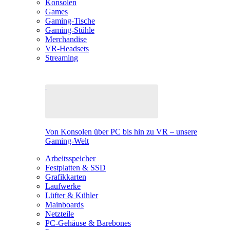
Konsolen
Games
Gaming-Tische
Gaming-Stühle
Merchandise
VR-Headsets
Streaming
Von Konsolen über PC bis hin zu VR – unsere
Gaming-Welt
Arbeitsspeicher
Festplatten & SSD
Grafikkarten
Laufwerke
Lüfter & Kühler
Mainboards
Netzteile
PC-Gehäuse & Barebones