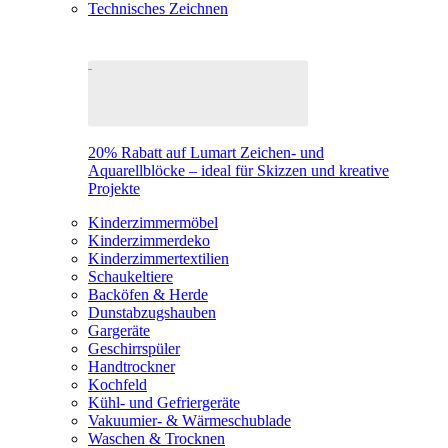
Technisches Zeichnen
20% Rabatt auf Lumart Zeichen- und
Aquarellblöcke – ideal für Skizzen und kreative
Projekte
Kinderzimmermöbel
Kinderzimmerdeko
Kinderzimmertextilien
Schaukeltiere
Backöfen & Herde
Dunstabzugshauben
Gargeräte
Geschirrspüler
Handtrockner
Kochfeld
Kühl- und Gefriergeräte
Vakuumier- & Wärmeschublade
Waschen & Trocknen