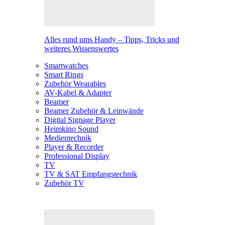
Alles rund ums Handy – Tipps, Tricks und
weiteres Wissenswertes
Smartwatches
Smart Rings
Zubehör Wearables
AV-Kabel & Adapter
Beamer
Beamer Zubehör & Leinwände
Digital Signage Player
Heimkino Sound
Medientechnik
Player & Recorder
Professional Display
TV
TV & SAT Empfangstechnik
Zubehör TV