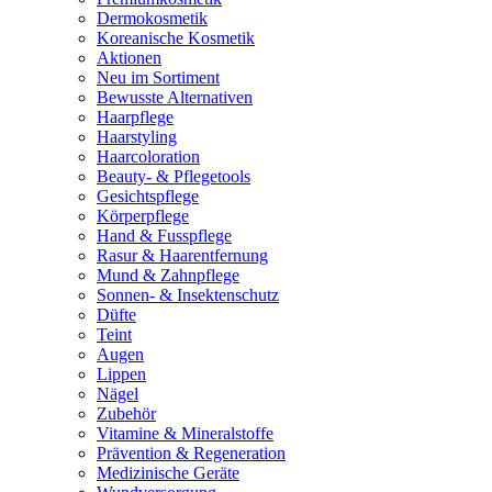
Dermokosmetik
Koreanische Kosmetik
Aktionen
Neu im Sortiment
Bewusste Alternativen
Haarpflege
Haarstyling
Haarcoloration
Beauty- & Pflegetools
Gesichtspflege
Körperpflege
Hand & Fusspflege
Rasur & Haarentfernung
Mund & Zahnpflege
Sonnen- & Insektenschutz
Düfte
Teint
Augen
Lippen
Nägel
Zubehör
Vitamine & Mineralstoffe
Prävention & Regeneration
Medizinische Geräte