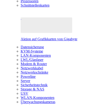
Prozessoren
Schnittstellenkarten
Aktion auf Grafikkarten von Gigabyte
Datensicherung
KVM-Systeme
LAN-Komponenten
LWL/Glasfaser
Modem & Router
Netzwerkkabel
Netzwerkschränke
Powerline
Server
Sicherheitstechnik
Storage & NAS
USV
WLAN-Komponenten
Überwachungskameras