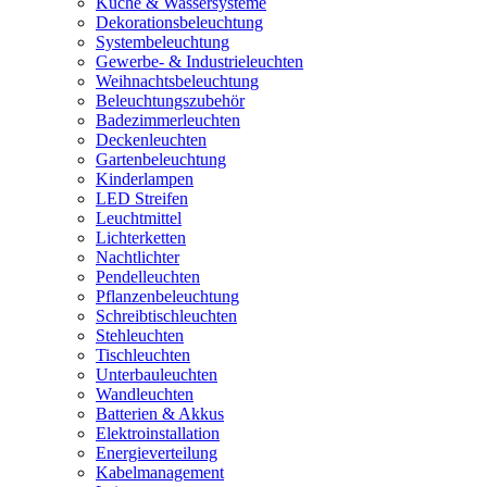
Küche & Wassersysteme
Dekorationsbeleuchtung
Systembeleuchtung
Gewerbe- & Industrieleuchten
Weihnachtsbeleuchtung
Beleuchtungszubehör
Badezimmerleuchten
Deckenleuchten
Gartenbeleuchtung
Kinderlampen
LED Streifen
Leuchtmittel
Lichterketten
Nachtlichter
Pendelleuchten
Pflanzenbeleuchtung
Schreibtischleuchten
Stehleuchten
Tischleuchten
Unterbauleuchten
Wandleuchten
Batterien & Akkus
Elektroinstallation
Energieverteilung
Kabelmanagement