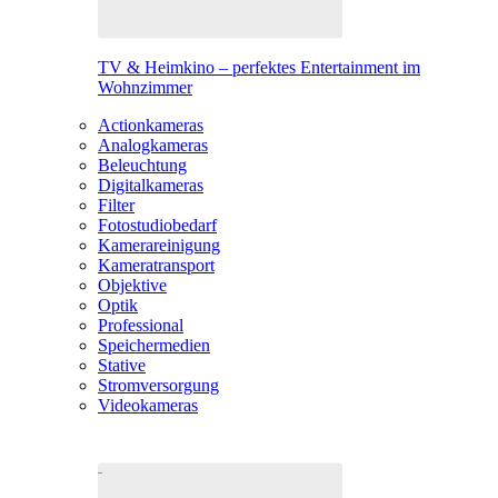
TV & Heimkino – perfektes Entertainment im
Wohnzimmer
Actionkameras
Analogkameras
Beleuchtung
Digitalkameras
Filter
Fotostudiobedarf
Kamerareinigung
Kameratransport
Objektive
Optik
Professional
Speichermedien
Stative
Stromversorgung
Videokameras