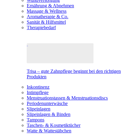
Wundversorgung
Ernährung & Abnehmen
Massage & Wellness
Aromatherapie & Co.
Sanität & Hilfsmittel
Therapiebedarf
Trisa – gute Zahnpflege beginnt bei den richtigen
Produkten
Inkontinenz
Intimpflege
Menstruationstassen & Menstruationsdiscs
Periodenunterwäsche
Slipeinlagen
Slipeinlagen & Binden
Tampons
Taschen- & Kosmetiktücher
Watte & Wattestäbchen