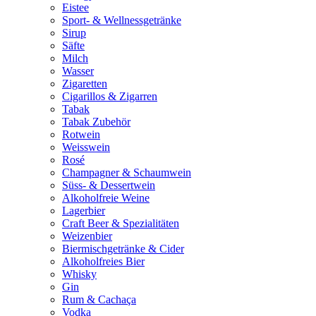
Eistee
Sport- & Wellnessgetränke
Sirup
Säfte
Milch
Wasser
Zigaretten
Cigarillos & Zigarren
Tabak
Tabak Zubehör
Rotwein
Weisswein
Rosé
Champagner & Schaumwein
Süss- & Dessertwein
Alkoholfreie Weine
Lagerbier
Craft Beer & Spezialitäten
Weizenbier
Biermischgetränke & Cider
Alkoholfreies Bier
Whisky
Gin
Rum & Cachaça
Vodka