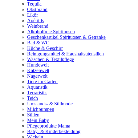
Tequila
Obstbrand
Likör
Apéritifs
Weinbrand
Alkoholfreie Spirituosen
Geschenkartikel Spirituosen & Getränke
Bad & WC
Küche & Geschirr
Reinigungsmittel & Haushaltsutensilien
Waschen & Textilpflege
Hundewelt
Katzenwelt
Nagerwelt
Tiere im Garten
Aquaristik
Terraristik
Teich
Umstands- & Stillmode
Milchpumpen
Stillen
Mein Baby
Pflegeprodukte Mama
Baby- & Kinderbekleidung
Wickeln