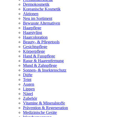
Dermokosmetik
Koreanische Kosmetik
Aktionen
Neu im Sortiment
Bewusste Alternativen
Haarpflege
Haarstyling
Haarcoloration
Beauty- & Pflegetools
Gesichtspflege
Körperpflege
Hand & Fusspflege
Rasur & Haarentfernung
Mund & Zahnpflege
Sonnen- & Insektenschutz
Düfte
Teint
Augen
Lippen
Nägel
Zubehör
Vitamine & Mineralstoffe
Prävention & Regeneration
Medizinische Geräte