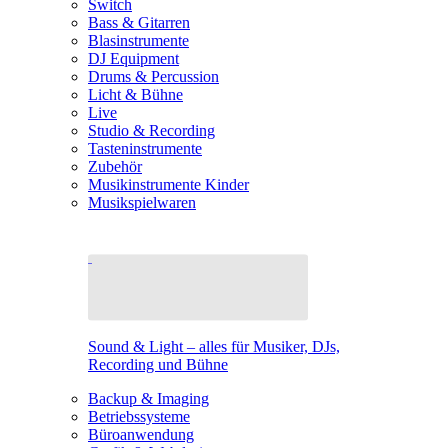
Switch
Bass & Gitarren
Blasinstrumente
DJ Equipment
Drums & Percussion
Licht & Bühne
Live
Studio & Recording
Tasteninstrumente
Zubehör
Musikinstrumente Kinder
Musikspielwaren
Sound & Light – alles für Musiker, DJs,
Recording und Bühne
Backup & Imaging
Betriebssysteme
Büroanwendung