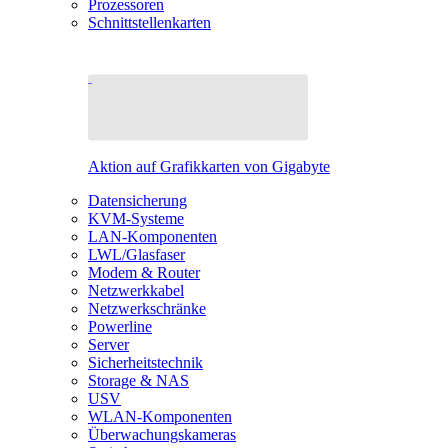
Prozessoren
Schnittstellenkarten
Aktion auf Grafikkarten von Gigabyte
Datensicherung
KVM-Systeme
LAN-Komponenten
LWL/Glasfaser
Modem & Router
Netzwerkkabel
Netzwerkschränke
Powerline
Server
Sicherheitstechnik
Storage & NAS
USV
WLAN-Komponenten
Überwachungskameras