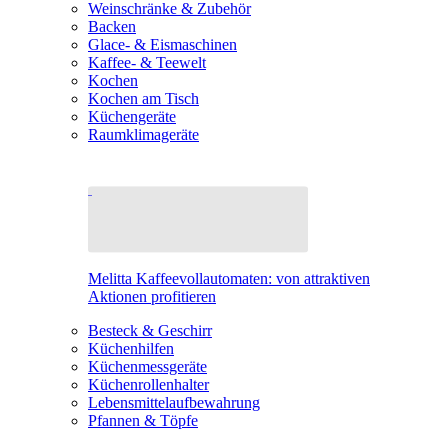
Weinschränke & Zubehör
Backen
Glace- & Eismaschinen
Kaffee- & Teewelt
Kochen
Kochen am Tisch
Küchengeräte
Raumklimageräte
Melitta Kaffeevollautomaten: von attraktiven
Aktionen profitieren
Besteck & Geschirr
Küchenhilfen
Küchenmessgeräte
Küchenrollenhalter
Lebensmittelaufbewahrung
Pfannen & Töpfe