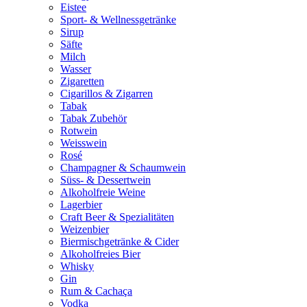
Eistee
Sport- & Wellnessgetränke
Sirup
Säfte
Milch
Wasser
Zigaretten
Cigarillos & Zigarren
Tabak
Tabak Zubehör
Rotwein
Weisswein
Rosé
Champagner & Schaumwein
Süss- & Dessertwein
Alkoholfreie Weine
Lagerbier
Craft Beer & Spezialitäten
Weizenbier
Biermischgetränke & Cider
Alkoholfreies Bier
Whisky
Gin
Rum & Cachaça
Vodka