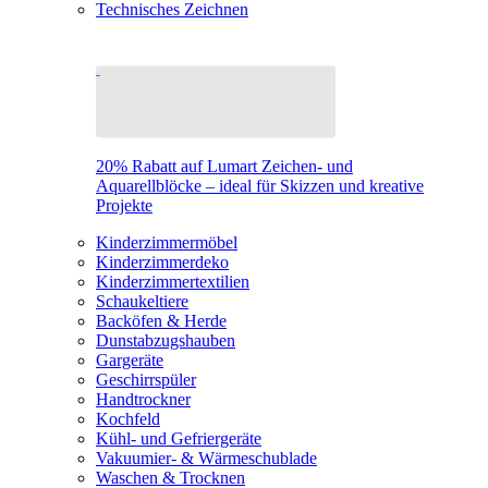
Technisches Zeichnen
20% Rabatt auf Lumart Zeichen- und
Aquarellblöcke – ideal für Skizzen und kreative
Projekte
Kinderzimmermöbel
Kinderzimmerdeko
Kinderzimmertextilien
Schaukeltiere
Backöfen & Herde
Dunstabzugshauben
Gargeräte
Geschirrspüler
Handtrockner
Kochfeld
Kühl- und Gefriergeräte
Vakuumier- & Wärmeschublade
Waschen & Trocknen