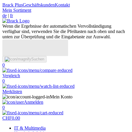
Brack Plus
Geschäftskunden
Kontakt
Mein Sortiment
de
|
fr
Wenn die Ergebnisse der automatischen Vervollständigung
verfügbar sind, verwenden Sie die Pfeiltasten nach oben und nach
unten zur Überprüfung und die Eingabetaste zur Auswahl.
Suchen
0
Vergleich
0
Merklisten
Mein Konto
Anmelden
0
CHF
0.00
IT & Multimedia