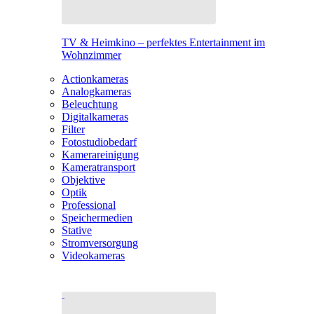
TV & Heimkino – perfektes Entertainment im
Wohnzimmer
Actionkameras
Analogkameras
Beleuchtung
Digitalkameras
Filter
Fotostudiobedarf
Kamerareinigung
Kameratransport
Objektive
Optik
Professional
Speichermedien
Stative
Stromversorgung
Videokameras