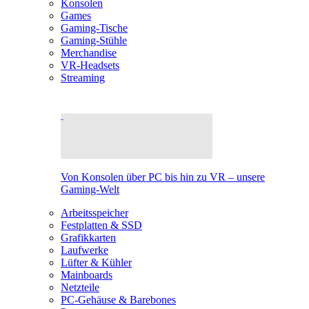
Konsolen
Games
Gaming-Tische
Gaming-Stühle
Merchandise
VR-Headsets
Streaming
Von Konsolen über PC bis hin zu VR – unsere
Gaming-Welt
Arbeitsspeicher
Festplatten & SSD
Grafikkarten
Laufwerke
Lüfter & Kühler
Mainboards
Netzteile
PC-Gehäuse & Barebones