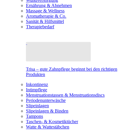
Wundversorgung
Ernährung & Abnehmen
Massage & Wellness
Aromatherapie & Co.
Sanität & Hilfsmittel
Therapiebedarf
Trisa – gute Zahnpflege beginnt bei den richtigen
Produkten
Inkontinenz
Intimpflege
Menstruationstassen & Menstruationsdiscs
Periodenunterwäsche
Slipeinlagen
Slipeinlagen & Binden
Tampons
Taschen- & Kosmetiktücher
Watte & Wattestäbchen