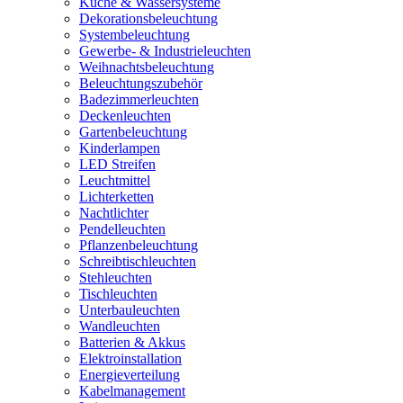
Küche & Wassersysteme
Dekorationsbeleuchtung
Systembeleuchtung
Gewerbe- & Industrieleuchten
Weihnachtsbeleuchtung
Beleuchtungszubehör
Badezimmerleuchten
Deckenleuchten
Gartenbeleuchtung
Kinderlampen
LED Streifen
Leuchtmittel
Lichterketten
Nachtlichter
Pendelleuchten
Pflanzenbeleuchtung
Schreibtischleuchten
Stehleuchten
Tischleuchten
Unterbauleuchten
Wandleuchten
Batterien & Akkus
Elektroinstallation
Energieverteilung
Kabelmanagement