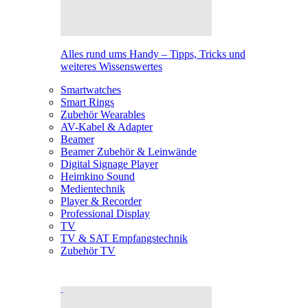
Alles rund ums Handy – Tipps, Tricks und
weiteres Wissenswertes
Smartwatches
Smart Rings
Zubehör Wearables
AV-Kabel & Adapter
Beamer
Beamer Zubehör & Leinwände
Digital Signage Player
Heimkino Sound
Medientechnik
Player & Recorder
Professional Display
TV
TV & SAT Empfangstechnik
Zubehör TV