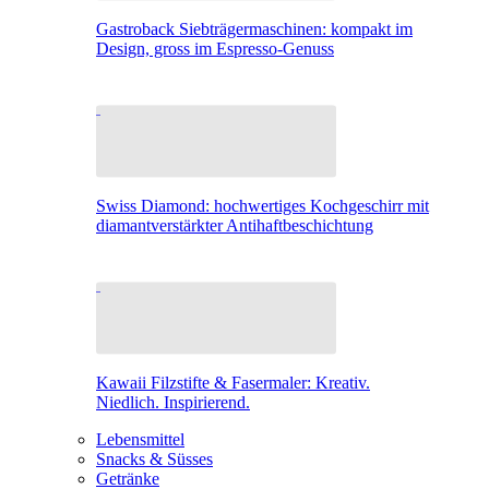
Gastroback Siebträgermaschinen: kompakt im
Design, gross im Espresso-Genuss
Swiss Diamond: hochwertiges Kochgeschirr mit
diamantverstärkter Antihaftbeschichtung
Kawaii Filzstifte & Fasermaler: Kreativ.
Niedlich. Inspirierend.
Lebensmittel
Snacks & Süsses
Getränke