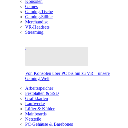
Konsolen
Games
Gaming-Tische
Gaming-Stühle
Merchandise
VR-Headsets
Streaming
Von Konsolen über PC bis hin zu VR – unsere
Gaming-Welt
Arbeitsspeicher
Festplatten & SSD
Grafikkarten
Laufwerke
Lüfter & Kühler
Mainboards
Netzteile
PC-Gehäuse & Barebones