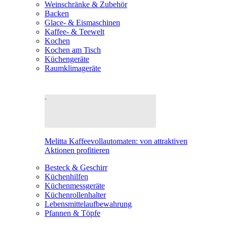
Weinschränke & Zubehör
Backen
Glace- & Eismaschinen
Kaffee- & Teewelt
Kochen
Kochen am Tisch
Küchengeräte
Raumklimageräte
Melitta Kaffeevollautomaten: von attraktiven
Aktionen profitieren
Besteck & Geschirr
Küchenhilfen
Küchenmessgeräte
Küchenrollenhalter
Lebensmittelaufbewahrung
Pfannen & Töpfe