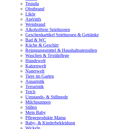
Tequila
Obstbrand
Likör
Apéritifs
Weinbrand
Alkoholfreie Spirituosen
Geschenkartikel Spirituosen & Getränke
Bad & WC
Küche & Geschirr
Reinigungsmittel & Haushaltsutensilien
Waschen & Textilpflege
Hundewelt
Katzenwelt
Nagerwelt
Tiere im Garten
Aquaristik
Terraristik
Teich
Umstands- & Stillmode
Milchpumpen
Stillen
Mein Baby
Pflegeprodukte Mama
Baby- & Kinderbekleidung
Wickeln