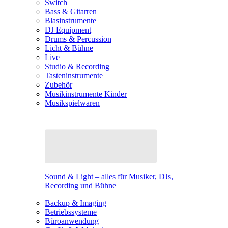
Switch
Bass & Gitarren
Blasinstrumente
DJ Equipment
Drums & Percussion
Licht & Bühne
Live
Studio & Recording
Tasteninstrumente
Zubehör
Musikinstrumente Kinder
Musikspielwaren
Sound & Light – alles für Musiker, DJs,
Recording und Bühne
Backup & Imaging
Betriebssysteme
Büroanwendung