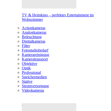
TV & Heimkino – perfektes Entertainment im
Wohnzimmer
Actionkameras
Analogkameras
Beleuchtung
Digitalkameras
Filter
Fotostudiobedarf
Kamerareinigung
Kameratransport
Objektive
Optik
Professional
Speichermedien
Stative
Stromversorgung
Videokameras