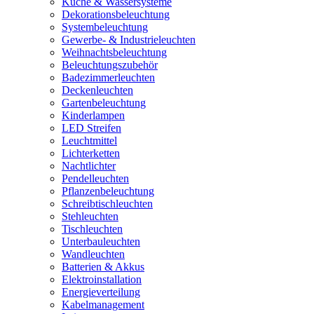
Küche & Wassersysteme
Dekorationsbeleuchtung
Systembeleuchtung
Gewerbe- & Industrieleuchten
Weihnachtsbeleuchtung
Beleuchtungszubehör
Badezimmerleuchten
Deckenleuchten
Gartenbeleuchtung
Kinderlampen
LED Streifen
Leuchtmittel
Lichterketten
Nachtlichter
Pendelleuchten
Pflanzenbeleuchtung
Schreibtischleuchten
Stehleuchten
Tischleuchten
Unterbauleuchten
Wandleuchten
Batterien & Akkus
Elektroinstallation
Energieverteilung
Kabelmanagement