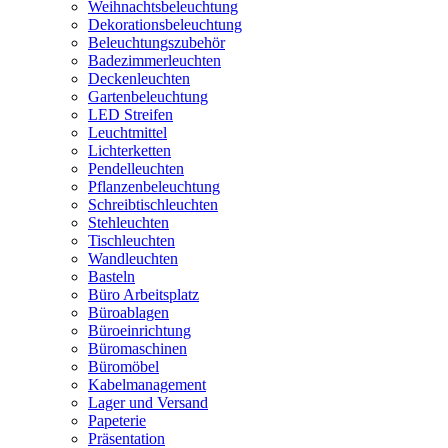
Weihnachtsbeleuchtung
Dekorationsbeleuchtung
Beleuchtungszubehör
Badezimmerleuchten
Deckenleuchten
Gartenbeleuchtung
LED Streifen
Leuchtmittel
Lichterketten
Pendelleuchten
Pflanzenbeleuchtung
Schreibtischleuchten
Stehleuchten
Tischleuchten
Wandleuchten
Basteln
Büro Arbeitsplatz
Büroablagen
Büroeinrichtung
Büromaschinen
Büromöbel
Kabelmanagement
Lager und Versand
Papeterie
Präsentation