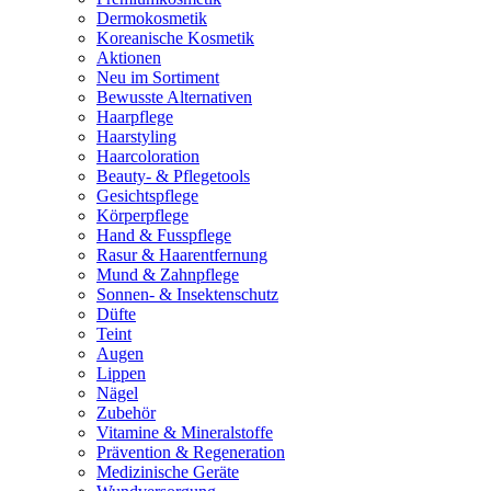
Dermokosmetik
Koreanische Kosmetik
Aktionen
Neu im Sortiment
Bewusste Alternativen
Haarpflege
Haarstyling
Haarcoloration
Beauty- & Pflegetools
Gesichtspflege
Körperpflege
Hand & Fusspflege
Rasur & Haarentfernung
Mund & Zahnpflege
Sonnen- & Insektenschutz
Düfte
Teint
Augen
Lippen
Nägel
Zubehör
Vitamine & Mineralstoffe
Prävention & Regeneration
Medizinische Geräte