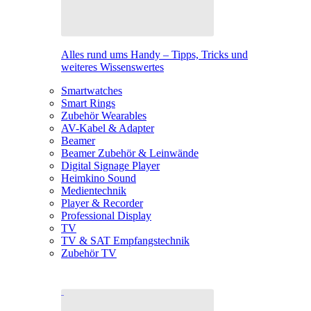
Alles rund ums Handy – Tipps, Tricks und
weiteres Wissenswertes
Smartwatches
Smart Rings
Zubehör Wearables
AV-Kabel & Adapter
Beamer
Beamer Zubehör & Leinwände
Digital Signage Player
Heimkino Sound
Medientechnik
Player & Recorder
Professional Display
TV
TV & SAT Empfangstechnik
Zubehör TV