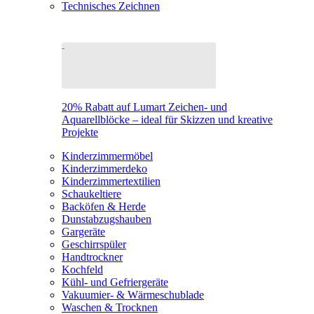
Technisches Zeichnen
20% Rabatt auf Lumart Zeichen- und
Aquarellblöcke – ideal für Skizzen und kreative
Projekte
Kinderzimmermöbel
Kinderzimmerdeko
Kinderzimmertextilien
Schaukeltiere
Backöfen & Herde
Dunstabzugshauben
Gargeräte
Geschirrspüler
Handtrockner
Kochfeld
Kühl- und Gefriergeräte
Vakuumier- & Wärmeschublade
Waschen & Trocknen