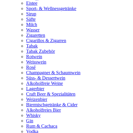
Eistee
Sport- & Wellnessgetränke
Sirup
Säfte
Milch
Wasser
Zigaretten
Cigarillos & Zigarren
Tabak
Tabak Zubehör
Rotwein
Weisswein
Rosé
Champagner & Schaumwein
Süss- & Dessertwein
Alkoholfreie Weine
Lagerbier
Craft Beer & Spezialitäten
Weizenbier
Biermischgetränke & Cider
Alkoholfreies Bier
Whisky
Gin
Rum & Cachaça
Vodka