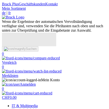
Brack Plus
Geschäftskunden
Kontakt
Mein Sortiment
de
|
fr
Wenn die Ergebnisse der automatischen Vervollständigung
verfügbar sind, verwenden Sie die Pfeiltasten nach oben und nach
unten zur Überprüfung und die Eingabetaste zur Auswahl.
Suchen
0
Vergleich
0
Merklisten
Mein Konto
Anmelden
0
CHF
0.00
IT & Multimedia