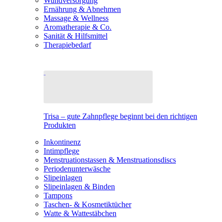
Wundversorgung
Ernährung & Abnehmen
Massage & Wellness
Aromatherapie & Co.
Sanität & Hilfsmittel
Therapiebedarf
Trisa – gute Zahnpflege beginnt bei den richtigen
Produkten
Inkontinenz
Intimpflege
Menstruationstassen & Menstruationsdiscs
Periodenunterwäsche
Slipeinlagen
Slipeinlagen & Binden
Tampons
Taschen- & Kosmetiktücher
Watte & Wattestäbchen