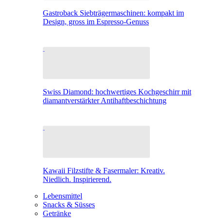
Gastroback Siebträgermaschinen: kompakt im
Design, gross im Espresso-Genuss
Swiss Diamond: hochwertiges Kochgeschirr mit
diamantverstärkter Antihaftbeschichtung
Kawaii Filzstifte & Fasermaler: Kreativ.
Niedlich. Inspirierend.
Lebensmittel
Snacks & Süsses
Getränke