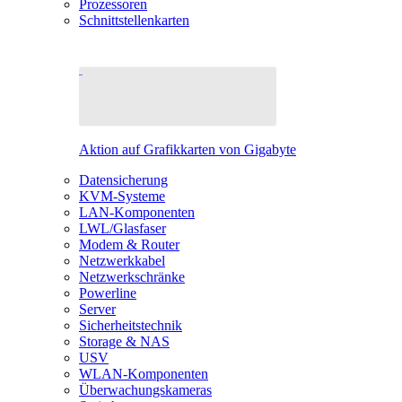
Prozessoren
Schnittstellenkarten
Aktion auf Grafikkarten von Gigabyte
Datensicherung
KVM-Systeme
LAN-Komponenten
LWL/Glasfaser
Modem & Router
Netzwerkkabel
Netzwerkschränke
Powerline
Server
Sicherheitstechnik
Storage & NAS
USV
WLAN-Komponenten
Überwachungskameras