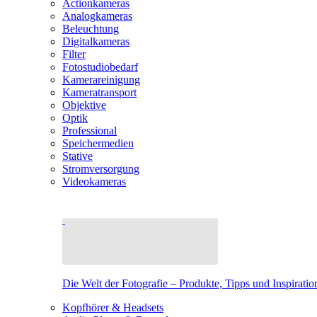
Actionkameras
Analogkameras
Beleuchtung
Digitalkameras
Filter
Fotostudiobedarf
Kamerareinigung
Kameratransport
Objektive
Optik
Professional
Speichermedien
Stative
Stromversorgung
Videokameras
Die Welt der Fotografie – Produkte, Tipps und Inspiratio
Kopfhörer & Headsets