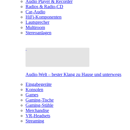
Audio Player & Recorder
Radios & Radio-CD
Car-Audio
HiFi-Komponenten
Lautsprecher
Multiroom
Stereoanlagen
Audio-Welt – bester Klang zu Hause und unterwegs
Eingabegeräte
Konsolen
Games
Gaming-Tische
Gaming-Stühle
Merchandise
VR-Headsets
Streaming