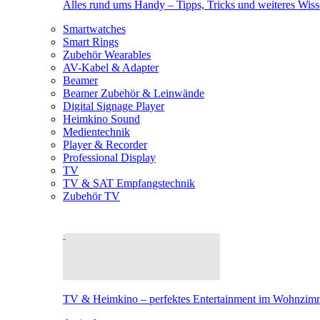
Alles rund ums Handy – Tipps, Tricks und weiteres Wis
Smartwatches
Smart Rings
Zubehör Wearables
AV-Kabel & Adapter
Beamer
Beamer Zubehör & Leinwände
Digital Signage Player
Heimkino Sound
Medientechnik
Player & Recorder
Professional Display
TV
TV & SAT Empfangstechnik
Zubehör TV
TV & Heimkino – perfektes Entertainment im Wohnzim