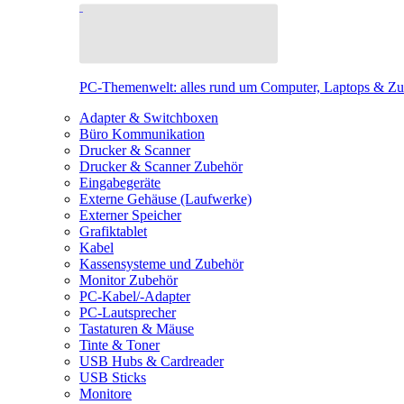
PC-Themenwelt: alles rund um Computer, Laptops & Z
Adapter & Switchboxen
Büro Kommunikation
Drucker & Scanner
Drucker & Scanner Zubehör
Eingabegeräte
Externe Gehäuse (Laufwerke)
Externer Speicher
Grafiktablet
Kabel
Kassensysteme und Zubehör
Monitor Zubehör
PC-Kabel/-Adapter
PC-Lautsprecher
Tastaturen & Mäuse
Tinte & Toner
USB Hubs & Cardreader
USB Sticks
Monitore