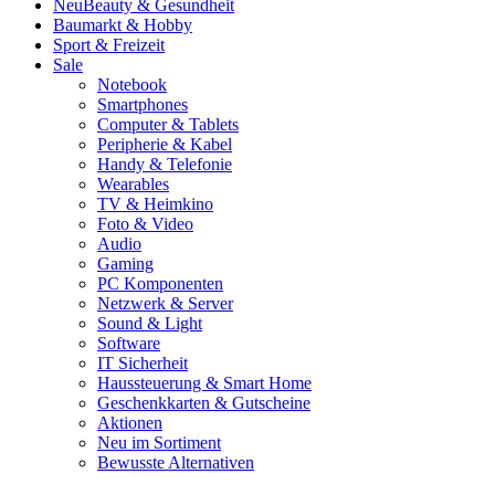
Neu
Beauty & Gesundheit
Baumarkt & Hobby
Sport & Freizeit
Sale
Notebook
Smartphones
Computer & Tablets
Peripherie & Kabel
Handy & Telefonie
Wearables
TV & Heimkino
Foto & Video
Audio
Gaming
PC Komponenten
Netzwerk & Server
Sound & Light
Software
IT Sicherheit
Haussteuerung & Smart Home
Geschenkkarten & Gutscheine
Aktionen
Neu im Sortiment
Bewusste Alternativen