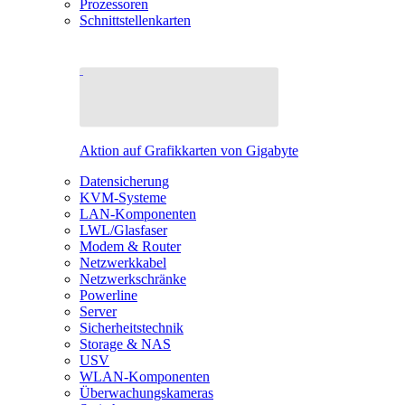
Prozessoren
Schnittstellenkarten
Aktion auf Grafikkarten von Gigabyte
Datensicherung
KVM-Systeme
LAN-Komponenten
LWL/Glasfaser
Modem & Router
Netzwerkkabel
Netzwerkschränke
Powerline
Server
Sicherheitstechnik
Storage & NAS
USV
WLAN-Komponenten
Überwachungskameras