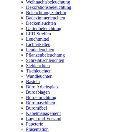
Weihnachtsbeleuchtung
Dekorationsbeleuchtung
Beleuchtungszubehör
Badezimmerleuchten
Deckenleuchten
Gartenbeleuchtung
LED Streifen
Leuchtmittel
Lichterketten
Pendelleuchten
Pflanzenbeleuchtung
Schreibtischleuchten
Stehleuchten
Tischleuchten
Wandleuchten
Basteln
Büro Arbeitsplatz
Büroablagen
Büroeinrichtung
Büromaschinen
Büromöbel
Kabelmanagement
Lager und Versand
Papeterie
Präsentation