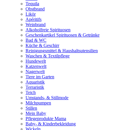
Tequila
Obstbrand
Likör
Apéritifs
Weinbrand
Alkoholfreie Spirituosen
Geschenkartikel Spirituosen & Getränke
Bad & WC
Küche & Geschirr
Reinigungsmittel & Haushaltsutensilien
Waschen & Textilpflege
Hundewelt
Katzenwelt
Nagerwelt
Tiere im Garten
Aquaristik
Terraristik
Teich
Umstands- & Stillmode
Milchpumpen
Stillen
Mein Baby
Pflegeprodukte Mama
Baby- & Kinderbekleidung
Wickeln