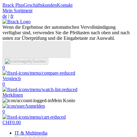
Brack Plus
Geschäftskunden
Kontakt
Mein Sortiment
de
|
fr
Wenn die Ergebnisse der automatischen Vervollständigung
verfügbar sind, verwenden Sie die Pfeiltasten nach oben und nach
unten zur Überprüfung und die Eingabetaste zur Auswahl.
Suchen
0
Vergleich
0
Merklisten
Mein Konto
Anmelden
0
CHF
0.00
IT & Multimedia