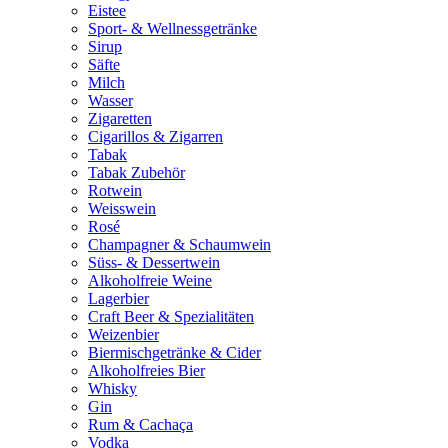
Eistee
Sport- & Wellnessgetränke
Sirup
Säfte
Milch
Wasser
Zigaretten
Cigarillos & Zigarren
Tabak
Tabak Zubehör
Rotwein
Weisswein
Rosé
Champagner & Schaumwein
Süss- & Dessertwein
Alkoholfreie Weine
Lagerbier
Craft Beer & Spezialitäten
Weizenbier
Biermischgetränke & Cider
Alkoholfreies Bier
Whisky
Gin
Rum & Cachaça
Vodka