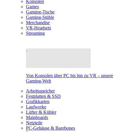
Konsolen
Games
Gaming-Tische
Gaming-Stühle
Merchandise
VR-Headsets
Streaming
Von Konsolen über PC bis hin zu VR – unsere
Gaming-Welt
Arbeitsspeicher
Festplatten & SSD
Grafikkarten
Laufwerke
Lüfter & Kühler
Mainboards
Netzteile
PC-Gehäuse & Barebones