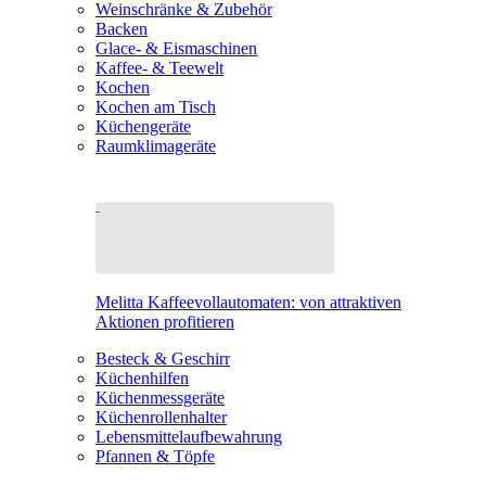
Weinschränke & Zubehör
Backen
Glace- & Eismaschinen
Kaffee- & Teewelt
Kochen
Kochen am Tisch
Küchengeräte
Raumklimageräte
Melitta Kaffeevollautomaten: von attraktiven
Aktionen profitieren
Besteck & Geschirr
Küchenhilfen
Küchenmessgeräte
Küchenrollenhalter
Lebensmittelaufbewahrung
Pfannen & Töpfe