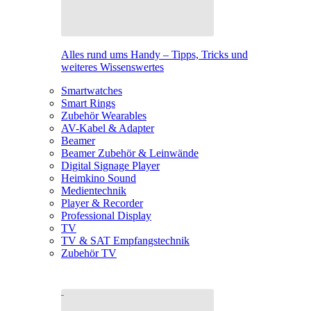
Alles rund ums Handy – Tipps, Tricks und
weiteres Wissenswertes
Smartwatches
Smart Rings
Zubehör Wearables
AV-Kabel & Adapter
Beamer
Beamer Zubehör & Leinwände
Digital Signage Player
Heimkino Sound
Medientechnik
Player & Recorder
Professional Display
TV
TV & SAT Empfangstechnik
Zubehör TV