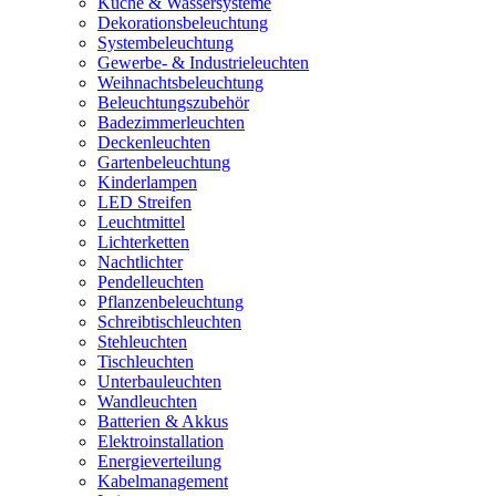
Küche & Wassersysteme
Dekorationsbeleuchtung
Systembeleuchtung
Gewerbe- & Industrieleuchten
Weihnachtsbeleuchtung
Beleuchtungszubehör
Badezimmerleuchten
Deckenleuchten
Gartenbeleuchtung
Kinderlampen
LED Streifen
Leuchtmittel
Lichterketten
Nachtlichter
Pendelleuchten
Pflanzenbeleuchtung
Schreibtischleuchten
Stehleuchten
Tischleuchten
Unterbauleuchten
Wandleuchten
Batterien & Akkus
Elektroinstallation
Energieverteilung
Kabelmanagement