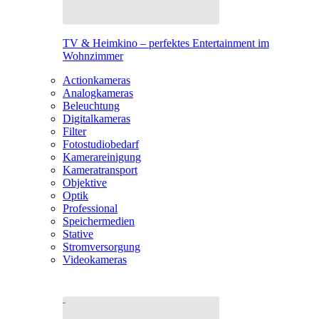
TV & Heimkino – perfektes Entertainment im
Wohnzimmer
Actionkameras
Analogkameras
Beleuchtung
Digitalkameras
Filter
Fotostudiobedarf
Kamerareinigung
Kameratransport
Objektive
Optik
Professional
Speichermedien
Stative
Stromversorgung
Videokameras