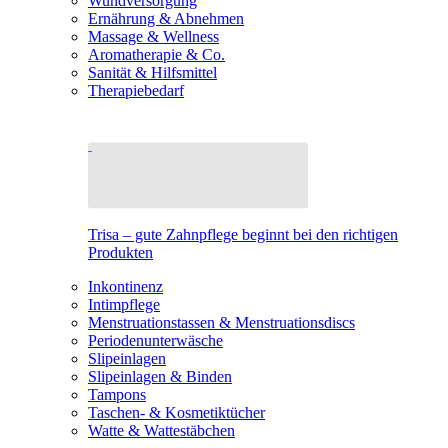
Wundversorgung
Ernährung & Abnehmen
Massage & Wellness
Aromatherapie & Co.
Sanität & Hilfsmittel
Therapiebedarf
Trisa – gute Zahnpflege beginnt bei den richtigen
Produkten
Inkontinenz
Intimpflege
Menstruationstassen & Menstruationsdiscs
Periodenunterwäsche
Slipeinlagen
Slipeinlagen & Binden
Tampons
Taschen- & Kosmetiktücher
Watte & Wattestäbchen