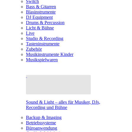
Switch
Bass & Gitarren
Blasinstrumente
DJ Equipment
Drums & Percussion
Licht & Bühne
Live
Studio & Recording
Tasteninstrumente
Zubehör
Musikinstrumente Kinder
Musikspielwaren
Sound & Light – alles für Musiker, DJs,
Recording und Bühne
Backup & Imaging
Betriebssysteme
Büroanwendung