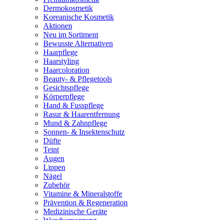
Dermokosmetik
Koreanische Kosmetik
Aktionen
Neu im Sortiment
Bewusste Alternativen
Haarpflege
Haarstyling
Haarcoloration
Beauty- & Pflegetools
Gesichtspflege
Körperpflege
Hand & Fusspflege
Rasur & Haarentfernung
Mund & Zahnpflege
Sonnen- & Insektenschutz
Düfte
Teint
Augen
Lippen
Nägel
Zubehör
Vitamine & Mineralstoffe
Prävention & Regeneration
Medizinische Geräte