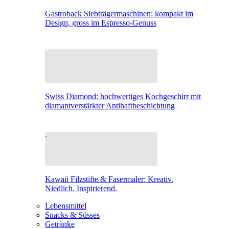
Gastroback Siebträgermaschinen: kompakt im
Design, gross im Espresso-Genuss
Swiss Diamond: hochwertiges Kochgeschirr mit
diamantverstärkter Antihaftbeschichtung
Kawaii Filzstifte & Fasermaler: Kreativ.
Niedlich. Inspirierend.
Lebensmittel
Snacks & Süsses
Getränke