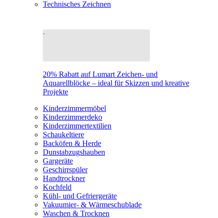
Technisches Zeichnen
20% Rabatt auf Lumart Zeichen- und
Aquarellblöcke – ideal für Skizzen und kreative
Projekte
Kinderzimmermöbel
Kinderzimmerdeko
Kinderzimmertextilien
Schaukeltiere
Backöfen & Herde
Dunstabzugshauben
Gargeräte
Geschirrspüler
Handtrockner
Kochfeld
Kühl- und Gefriergeräte
Vakuumier- & Wärmeschublade
Waschen & Trocknen