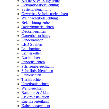
Küche & Wassersysteme
Dekorationsbeleuchtung
Systembeleuchtung
Gewerbe- & Industrieleuchten
Weihnachtsbeleuchtung
Beleuchtungszubehör
Badezimmerleuchten
Deckenleuchten
Gartenbeleuchtung
Kinderlampen
LED Streifen
Leuchtmittel
Lichterketten
Nachtlichter
Pendelleuchten
Pflanzenbeleuchtung
Schreibtischleuchten
Stehleuchten
Tischleuchten
Unterbauleuchten
Wandleuchten
Batterien & Akkus
Elektroinstallation
Energieverteilung
Kabelmanagement