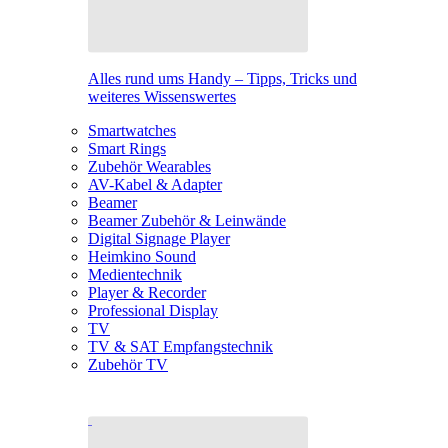
Alles rund ums Handy – Tipps, Tricks und
weiteres Wissenswertes
Smartwatches
Smart Rings
Zubehör Wearables
AV-Kabel & Adapter
Beamer
Beamer Zubehör & Leinwände
Digital Signage Player
Heimkino Sound
Medientechnik
Player & Recorder
Professional Display
TV
TV & SAT Empfangstechnik
Zubehör TV