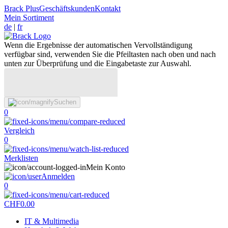
Brack Plus
Geschäftskunden
Kontakt
Mein Sortiment
de
|
fr
Wenn die Ergebnisse der automatischen Vervollständigung
verfügbar sind, verwenden Sie die Pfeiltasten nach oben und nach
unten zur Überprüfung und die Eingabetaste zur Auswahl.
Suchen
0
Vergleich
0
Merklisten
Mein Konto
Anmelden
0
CHF
0.00
IT & Multimedia