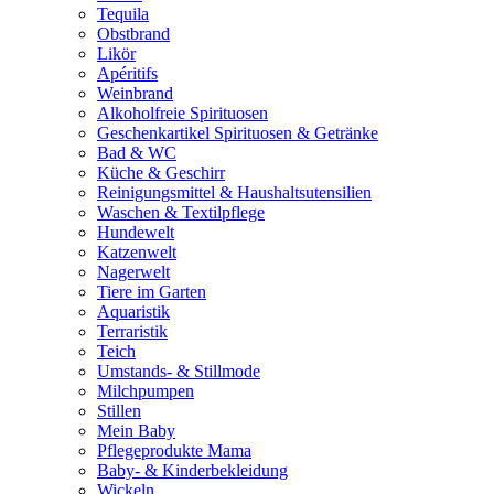
Tequila
Obstbrand
Likör
Apéritifs
Weinbrand
Alkoholfreie Spirituosen
Geschenkartikel Spirituosen & Getränke
Bad & WC
Küche & Geschirr
Reinigungsmittel & Haushaltsutensilien
Waschen & Textilpflege
Hundewelt
Katzenwelt
Nagerwelt
Tiere im Garten
Aquaristik
Terraristik
Teich
Umstands- & Stillmode
Milchpumpen
Stillen
Mein Baby
Pflegeprodukte Mama
Baby- & Kinderbekleidung
Wickeln