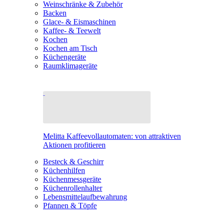
Weinschränke & Zubehör
Backen
Glace- & Eismaschinen
Kaffee- & Teewelt
Kochen
Kochen am Tisch
Küchengeräte
Raumklimageräte
Melitta Kaffeevollautomaten: von attraktiven
Aktionen profitieren
Besteck & Geschirr
Küchenhilfen
Küchenmessgeräte
Küchenrollenhalter
Lebensmittelaufbewahrung
Pfannen & Töpfe