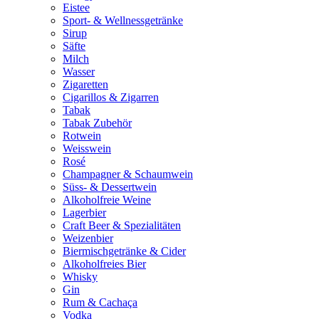
Eistee
Sport- & Wellnessgetränke
Sirup
Säfte
Milch
Wasser
Zigaretten
Cigarillos & Zigarren
Tabak
Tabak Zubehör
Rotwein
Weisswein
Rosé
Champagner & Schaumwein
Süss- & Dessertwein
Alkoholfreie Weine
Lagerbier
Craft Beer & Spezialitäten
Weizenbier
Biermischgetränke & Cider
Alkoholfreies Bier
Whisky
Gin
Rum & Cachaça
Vodka