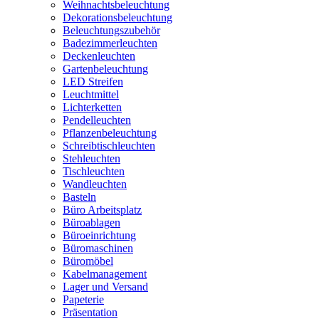
Weihnachtsbeleuchtung
Dekorationsbeleuchtung
Beleuchtungszubehör
Badezimmerleuchten
Deckenleuchten
Gartenbeleuchtung
LED Streifen
Leuchtmittel
Lichterketten
Pendelleuchten
Pflanzenbeleuchtung
Schreibtischleuchten
Stehleuchten
Tischleuchten
Wandleuchten
Basteln
Büro Arbeitsplatz
Büroablagen
Büroeinrichtung
Büromaschinen
Büromöbel
Kabelmanagement
Lager und Versand
Papeterie
Präsentation