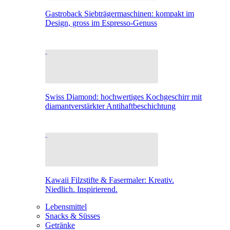
Gastroback Siebträgermaschinen: kompakt im
Design, gross im Espresso-Genuss
Swiss Diamond: hochwertiges Kochgeschirr mit
diamantverstärkter Antihaftbeschichtung
Kawaii Filzstifte & Fasermaler: Kreativ.
Niedlich. Inspirierend.
Lebensmittel
Snacks & Süsses
Getränke