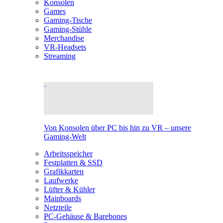
Konsolen
Games
Gaming-Tische
Gaming-Stühle
Merchandise
VR-Headsets
Streaming
Von Konsolen über PC bis hin zu VR – unsere
Gaming-Welt
Arbeitsspeicher
Festplatten & SSD
Grafikkarten
Laufwerke
Lüfter & Kühler
Mainboards
Netzteile
PC-Gehäuse & Barebones