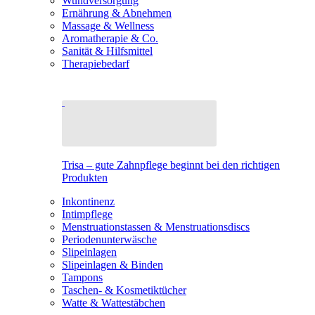
Wundversorgung
Ernährung & Abnehmen
Massage & Wellness
Aromatherapie & Co.
Sanität & Hilfsmittel
Therapiebedarf
Trisa – gute Zahnpflege beginnt bei den richtigen
Produkten
Inkontinenz
Intimpflege
Menstruationstassen & Menstruationsdiscs
Periodenunterwäsche
Slipeinlagen
Slipeinlagen & Binden
Tampons
Taschen- & Kosmetiktücher
Watte & Wattestäbchen