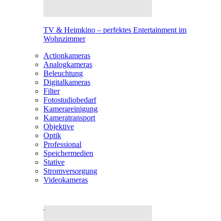
TV & Heimkino – perfektes Entertainment im
Wohnzimmer
Actionkameras
Analogkameras
Beleuchtung
Digitalkameras
Filter
Fotostudiobedarf
Kamerareinigung
Kameratransport
Objektive
Optik
Professional
Speichermedien
Stative
Stromversorgung
Videokameras