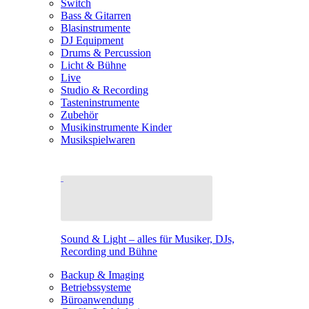
Switch
Bass & Gitarren
Blasinstrumente
DJ Equipment
Drums & Percussion
Licht & Bühne
Live
Studio & Recording
Tasteninstrumente
Zubehör
Musikinstrumente Kinder
Musikspielwaren
Sound & Light – alles für Musiker, DJs,
Recording und Bühne
Backup & Imaging
Betriebssysteme
Büroanwendung