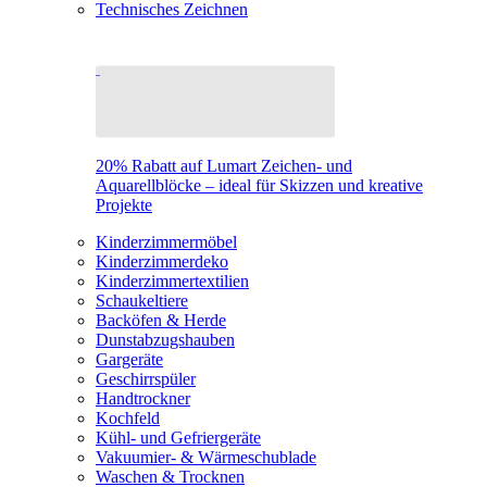
Technisches Zeichnen
20% Rabatt auf Lumart Zeichen- und
Aquarellblöcke – ideal für Skizzen und kreative
Projekte
Kinderzimmermöbel
Kinderzimmerdeko
Kinderzimmertextilien
Schaukeltiere
Backöfen & Herde
Dunstabzugshauben
Gargeräte
Geschirrspüler
Handtrockner
Kochfeld
Kühl- und Gefriergeräte
Vakuumier- & Wärmeschublade
Waschen & Trocknen