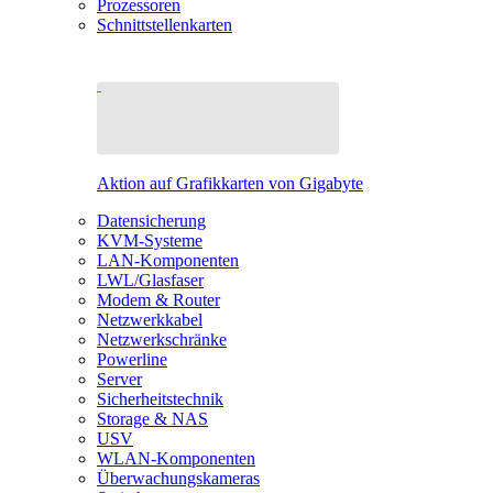
Prozessoren
Schnittstellenkarten
Aktion auf Grafikkarten von Gigabyte
Datensicherung
KVM-Systeme
LAN-Komponenten
LWL/Glasfaser
Modem & Router
Netzwerkkabel
Netzwerkschränke
Powerline
Server
Sicherheitstechnik
Storage & NAS
USV
WLAN-Komponenten
Überwachungskameras