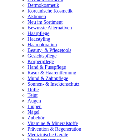
Dermokosmetik
Koreanische Kosmetik
Aktionen
Neu im Sortiment
Bewusste Alternativen
Haarpflege
Haarstyling
Haarcoloration
Beauty- & Pflegetools
Gesichtspflege
Körperpflege
Hand & Fusspflege
Rasur & Haarentfernung
Mund & Zahnpflege
Sonnen- & Insektenschutz
Düfte
Teint
Augen
Lippen
Nägel
Zubehör
Vitamine & Mineralstoffe
Prävention & Regeneration
Medizinische Geräte