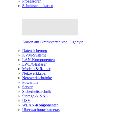
Prozessoren
Schnittstellenkarten
Aktion auf Grafikkarten von Gigabyte
Datensicherung
KVM-Systeme
LAN-Komponenten
LWL/Glasfaser
Modem & Router
Netzwerkkabel
Netzwerkschränke
Powerline
Server
Sicherheitstechnik
Storage & NAS
USV
WLAN-Komponenten
Überwachungskameras