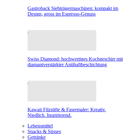
Gastroback Siebträgermaschinen: kompakt im
Design, gross im Espresso-Genuss
Swiss Diamond: hochwertiges Kochgeschirr mit
diamantverstärkter Antihaftbeschichtung
Kawaii Filzstifte & Fasermaler: Kreativ.
Niedlich. Inspirierend.
Lebensmittel
Snacks & Süsses
Getränke