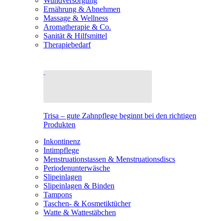
Wundversorgung
Ernährung & Abnehmen
Massage & Wellness
Aromatherapie & Co.
Sanität & Hilfsmittel
Therapiebedarf
Trisa – gute Zahnpflege beginnt bei den richtigen
Produkten
Inkontinenz
Intimpflege
Menstruationstassen & Menstruationsdiscs
Periodenunterwäsche
Slipeinlagen
Slipeinlagen & Binden
Tampons
Taschen- & Kosmetiktücher
Watte & Wattestäbchen