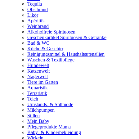
Tequila
Obstbrand
Likör
Apéritifs
Weinbrand
Alkoholfreie Spirituosen
Geschenkartikel Spirituosen & Getränke
Bad & WC
Küche & Geschirr
Reinigungsmittel & Haushaltsutensilien
Waschen & Textilpflege
Hundewelt
Katzenwelt
Nagerwelt
Tiere im Garten
Aquaristik
Terraristik
Teich
Umstands- & Stillmode
Milchpumpen
Stillen
Mein Baby
Pflegeprodukte Mama
Baby- & Kinderbekleidung
Wickeln