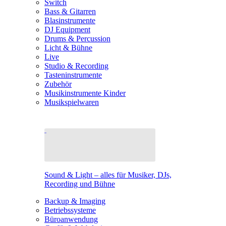
Switch
Bass & Gitarren
Blasinstrumente
DJ Equipment
Drums & Percussion
Licht & Bühne
Live
Studio & Recording
Tasteninstrumente
Zubehör
Musikinstrumente Kinder
Musikspielwaren
Sound & Light – alles für Musiker, DJs,
Recording und Bühne
Backup & Imaging
Betriebssysteme
Büroanwendung