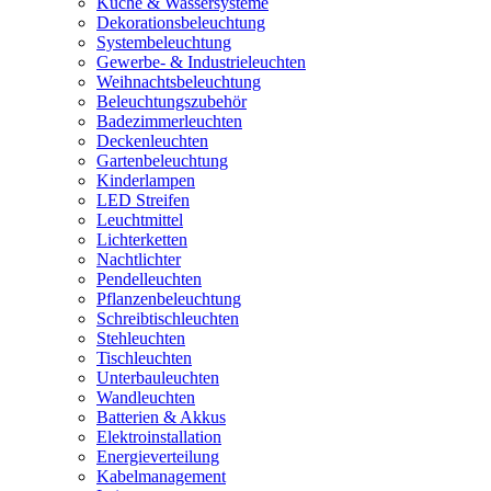
Küche & Wassersysteme
Dekorationsbeleuchtung
Systembeleuchtung
Gewerbe- & Industrieleuchten
Weihnachtsbeleuchtung
Beleuchtungszubehör
Badezimmerleuchten
Deckenleuchten
Gartenbeleuchtung
Kinderlampen
LED Streifen
Leuchtmittel
Lichterketten
Nachtlichter
Pendelleuchten
Pflanzenbeleuchtung
Schreibtischleuchten
Stehleuchten
Tischleuchten
Unterbauleuchten
Wandleuchten
Batterien & Akkus
Elektroinstallation
Energieverteilung
Kabelmanagement