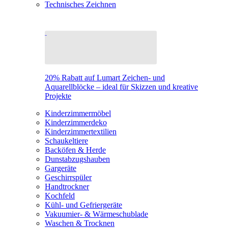
Technisches Zeichnen
20% Rabatt auf Lumart Zeichen- und
Aquarellblöcke – ideal für Skizzen und kreative
Projekte
Kinderzimmermöbel
Kinderzimmerdeko
Kinderzimmertextilien
Schaukeltiere
Backöfen & Herde
Dunstabzugshauben
Gargeräte
Geschirrspüler
Handtrockner
Kochfeld
Kühl- und Gefriergeräte
Vakuumier- & Wärmeschublade
Waschen & Trocknen