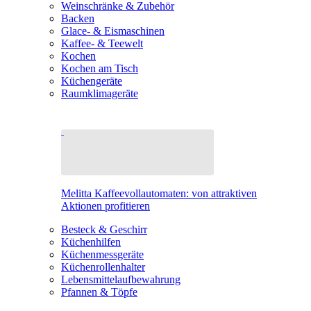
Weinschränke & Zubehör
Backen
Glace- & Eismaschinen
Kaffee- & Teewelt
Kochen
Kochen am Tisch
Küchengeräte
Raumklimageräte
Melitta Kaffeevollautomaten: von attraktiven
Aktionen profitieren
Besteck & Geschirr
Küchenhilfen
Küchenmessgeräte
Küchenrollenhalter
Lebensmittelaufbewahrung
Pfannen & Töpfe