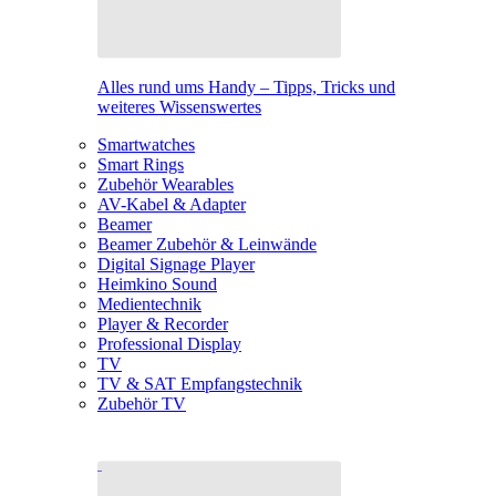
Alles rund ums Handy – Tipps, Tricks und
weiteres Wissenswertes
Smartwatches
Smart Rings
Zubehör Wearables
AV-Kabel & Adapter
Beamer
Beamer Zubehör & Leinwände
Digital Signage Player
Heimkino Sound
Medientechnik
Player & Recorder
Professional Display
TV
TV & SAT Empfangstechnik
Zubehör TV