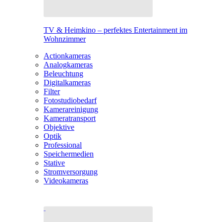
TV & Heimkino – perfektes Entertainment im
Wohnzimmer
Actionkameras
Analogkameras
Beleuchtung
Digitalkameras
Filter
Fotostudiobedarf
Kamerareinigung
Kameratransport
Objektive
Optik
Professional
Speichermedien
Stative
Stromversorgung
Videokameras