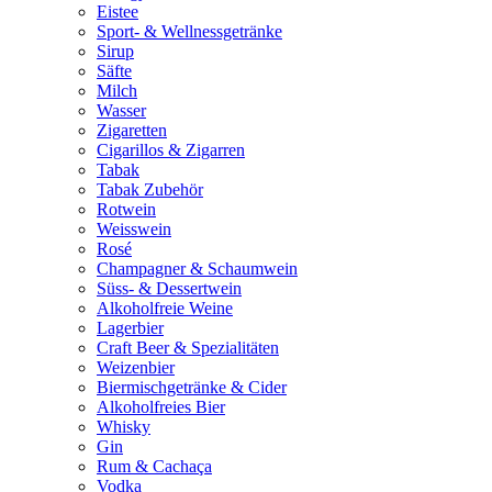
Eistee
Sport- & Wellnessgetränke
Sirup
Säfte
Milch
Wasser
Zigaretten
Cigarillos & Zigarren
Tabak
Tabak Zubehör
Rotwein
Weisswein
Rosé
Champagner & Schaumwein
Süss- & Dessertwein
Alkoholfreie Weine
Lagerbier
Craft Beer & Spezialitäten
Weizenbier
Biermischgetränke & Cider
Alkoholfreies Bier
Whisky
Gin
Rum & Cachaça
Vodka