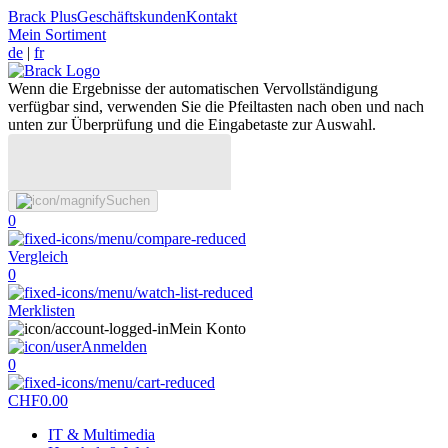
Brack Plus
Geschäftskunden
Kontakt
Mein Sortiment
de
|
fr
Wenn die Ergebnisse der automatischen Vervollständigung
verfügbar sind, verwenden Sie die Pfeiltasten nach oben und nach
unten zur Überprüfung und die Eingabetaste zur Auswahl.
Suchen
0
Vergleich
0
Merklisten
Mein Konto
Anmelden
0
CHF
0.00
IT & Multimedia