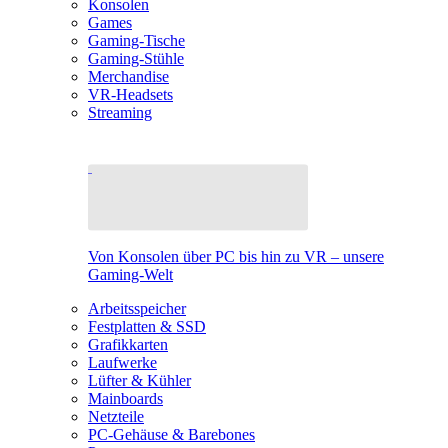
Konsolen
Games
Gaming-Tische
Gaming-Stühle
Merchandise
VR-Headsets
Streaming
Von Konsolen über PC bis hin zu VR – unsere
Gaming-Welt
Arbeitsspeicher
Festplatten & SSD
Grafikkarten
Laufwerke
Lüfter & Kühler
Mainboards
Netzteile
PC-Gehäuse & Barebones