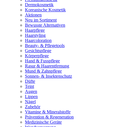
Dermokosmetik
Koreanische Kosmetik
Aktionen
Neu im Sortiment
Bewusste Alternativen
Haarpflege
Haarstyling
Haarcoloration
Beauty- & Pflegetools
Gesichtspflege
Körperpflege
Hand & Fusspflege
Rasur & Haarentfernung
Mund & Zahnpflege
Sonnen- & Insektenschutz
Düfte
Teint
Augen
Lippen
Nägel
Zubehör
Vitamine & Mineralstoffe
Prävention & Regeneration
Medizinische Geräte