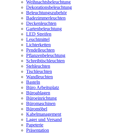
Weihnachtsbeleuchtung
Dekorationsbeleuchtung
Beleuchtungszubehör
Badezimmerleuchten
Deckenleuchten
Gartenbeleuchtung
LED Streifen
Leuchtmittel
Lichterketten
Pendelleuchten
Pflanzenbeleuchtung
Schreibtischleuchten
Stehleuchten
Tischleuchten
Wandleuchten
Basteln
Büro Arbeitsplatz
Büroablagen
Büroeinrichtung
Büromaschinen
Büromöbel
Kabelmanagement
Lager und Versand
Papeterie
Präsentation