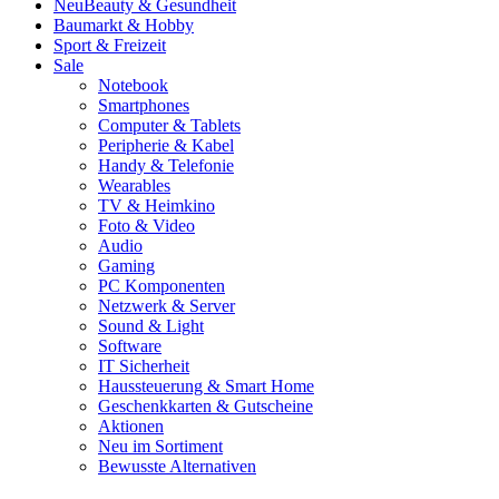
Neu
Beauty & Gesundheit
Baumarkt & Hobby
Sport & Freizeit
Sale
Notebook
Smartphones
Computer & Tablets
Peripherie & Kabel
Handy & Telefonie
Wearables
TV & Heimkino
Foto & Video
Audio
Gaming
PC Komponenten
Netzwerk & Server
Sound & Light
Software
IT Sicherheit
Haussteuerung & Smart Home
Geschenkkarten & Gutscheine
Aktionen
Neu im Sortiment
Bewusste Alternativen