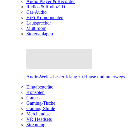
Audio Player & Recorder
Radios & Radio-CD
Car-Audio
HiFi-Komponenten
Lautsprecher
Multiroom
Stereoanlagen
Audio-Welt – bester Klang zu Hause und unterwegs
Eingabegeräte
Konsolen
Games
Gaming-Tische
Gaming-Stühle
Merchandise
VR-Headsets
Streaming