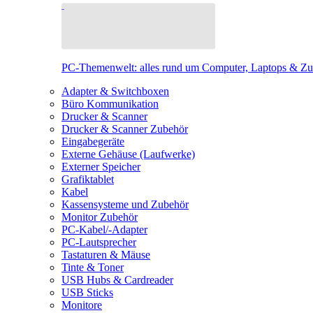
PC-Themenwelt: alles rund um Computer, Laptops & Z
Adapter & Switchboxen
Büro Kommunikation
Drucker & Scanner
Drucker & Scanner Zubehör
Eingabegeräte
Externe Gehäuse (Laufwerke)
Externer Speicher
Grafiktablet
Kabel
Kassensysteme und Zubehör
Monitor Zubehör
PC-Kabel/-Adapter
PC-Lautsprecher
Tastaturen & Mäuse
Tinte & Toner
USB Hubs & Cardreader
USB Sticks
Monitore