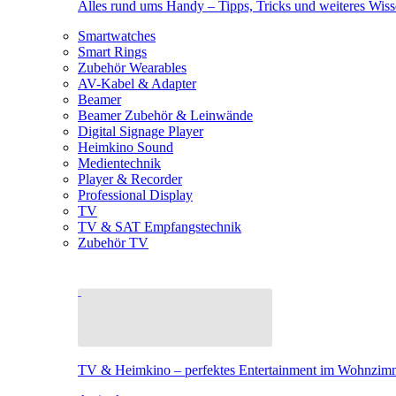
Alles rund ums Handy – Tipps, Tricks und weiteres Wis
Smartwatches
Smart Rings
Zubehör Wearables
AV-Kabel & Adapter
Beamer
Beamer Zubehör & Leinwände
Digital Signage Player
Heimkino Sound
Medientechnik
Player & Recorder
Professional Display
TV
TV & SAT Empfangstechnik
Zubehör TV
TV & Heimkino – perfektes Entertainment im Wohnzim