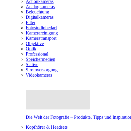
Actionkameras
Analogkameras
Beleuchtung
Digitalkameras
Filter
Fotostudiobedarf
Kamerareinigung
Kameratransport
Objektive
Optik
Professional
Speichermedien
Stative
Stromversorgung
Videokameras
Die Welt der Fotografie – Produkte, Tipps und Inspiratio
Kopfhörer & Headsets