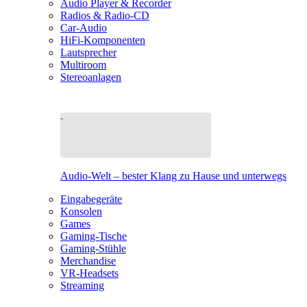
Audio Player & Recorder
Radios & Radio-CD
Car-Audio
HiFi-Komponenten
Lautsprecher
Multiroom
Stereoanlagen
Audio-Welt – bester Klang zu Hause und unterwegs
Eingabegeräte
Konsolen
Games
Gaming-Tische
Gaming-Stühle
Merchandise
VR-Headsets
Streaming