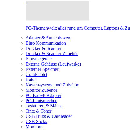
PC-Themenwelt: alles rund um Computer, Laptops & Z
Adapter & Switchboxen
Büro Kommunikation
Drucker & Scanner
Drucker & Scanner Zubehör
Eingabegeräte
Externe Gehäuse (Laufwerke)
Externer Speicher
Grafiktablet
Kabel
Kassensysteme und Zubehör
Monitor Zubehör
PC-Kabel/-Adapter
PC-Lautsprecher
Tastaturen & Mäuse
Tinte & Toner
USB Hubs & Cardreader
USB Sticks
Monitore