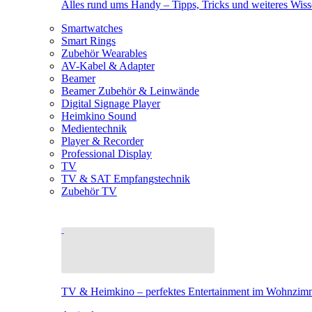
Alles rund ums Handy – Tipps, Tricks und weiteres Wis
Smartwatches
Smart Rings
Zubehör Wearables
AV-Kabel & Adapter
Beamer
Beamer Zubehör & Leinwände
Digital Signage Player
Heimkino Sound
Medientechnik
Player & Recorder
Professional Display
TV
TV & SAT Empfangstechnik
Zubehör TV
TV & Heimkino – perfektes Entertainment im Wohnzim