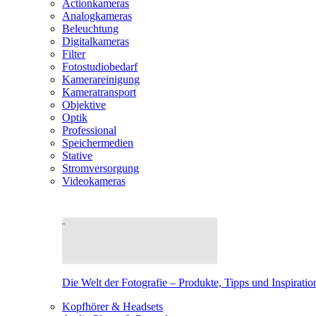
Actionkameras
Analogkameras
Beleuchtung
Digitalkameras
Filter
Fotostudiobedarf
Kamerareinigung
Kameratransport
Objektive
Optik
Professional
Speichermedien
Stative
Stromversorgung
Videokameras
Die Welt der Fotografie – Produkte, Tipps und Inspiratio
Kopfhörer & Headsets