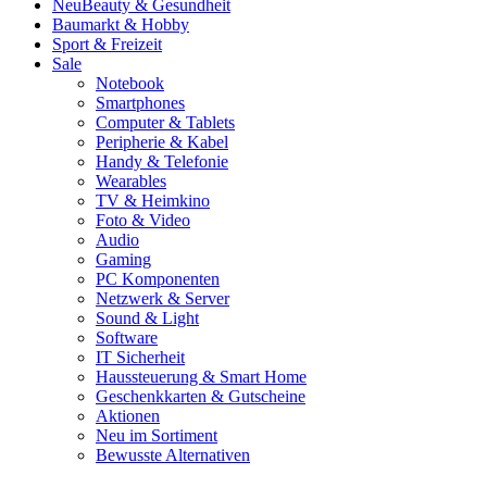
Neu
Beauty & Gesundheit
Baumarkt & Hobby
Sport & Freizeit
Sale
Notebook
Smartphones
Computer & Tablets
Peripherie & Kabel
Handy & Telefonie
Wearables
TV & Heimkino
Foto & Video
Audio
Gaming
PC Komponenten
Netzwerk & Server
Sound & Light
Software
IT Sicherheit
Haussteuerung & Smart Home
Geschenkkarten & Gutscheine
Aktionen
Neu im Sortiment
Bewusste Alternativen