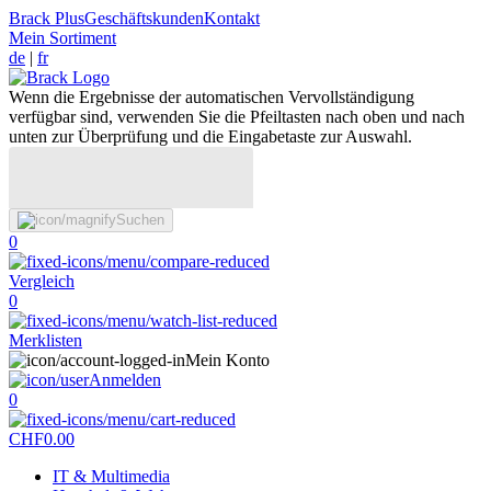
Brack Plus
Geschäftskunden
Kontakt
Mein Sortiment
de
|
fr
Wenn die Ergebnisse der automatischen Vervollständigung
verfügbar sind, verwenden Sie die Pfeiltasten nach oben und nach
unten zur Überprüfung und die Eingabetaste zur Auswahl.
Suchen
0
Vergleich
0
Merklisten
Mein Konto
Anmelden
0
CHF
0.00
IT & Multimedia