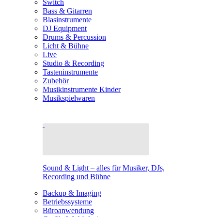
Switch
Bass & Gitarren
Blasinstrumente
DJ Equipment
Drums & Percussion
Licht & Bühne
Live
Studio & Recording
Tasteninstrumente
Zubehör
Musikinstrumente Kinder
Musikspielwaren
Sound & Light – alles für Musiker, DJs,
Recording und Bühne
Backup & Imaging
Betriebssysteme
Büroanwendung