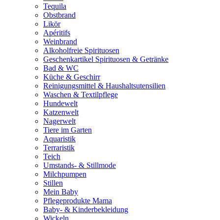
Tequila
Obstbrand
Likör
Apéritifs
Weinbrand
Alkoholfreie Spirituosen
Geschenkartikel Spirituosen & Getränke
Bad & WC
Küche & Geschirr
Reinigungsmittel & Haushaltsutensilien
Waschen & Textilpflege
Hundewelt
Katzenwelt
Nagerwelt
Tiere im Garten
Aquaristik
Terraristik
Teich
Umstands- & Stillmode
Milchpumpen
Stillen
Mein Baby
Pflegeprodukte Mama
Baby- & Kinderbekleidung
Wickeln