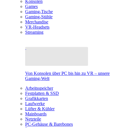
Konsolen
Games
Gaming-Tische
Gaming-Stühle
Merchandise
VR-Headsets
Streaming
Von Konsolen über PC bis hin zu VR – unsere
Gaming-Welt
Arbeitsspeicher
Festplatten & SSD
Grafikkarten
Laufwerke
Lüfter & Kühler
Mainboards
Netzteile
PC-Gehäuse & Barebones