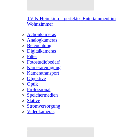
TV & Heimkino – perfektes Entertainment im
Wohnzimmer
Actionkameras
Analogkameras
Beleuchtung
Digitalkameras
Filter
Fotostudiobedarf
Kamerareinigung
Kameratransport
Objektive
Optik
Professional
Speichermedien
Stative
Stromversorgung
Videokameras