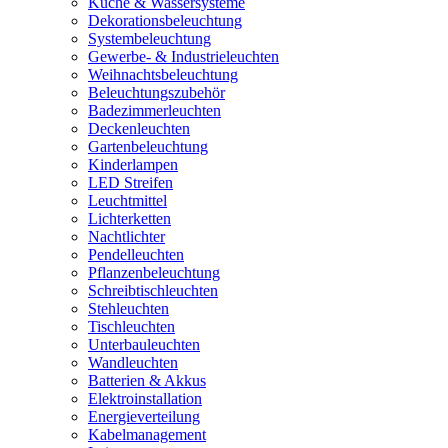
Küche & Wassersysteme
Dekorationsbeleuchtung
Systembeleuchtung
Gewerbe- & Industrieleuchten
Weihnachtsbeleuchtung
Beleuchtungszubehör
Badezimmerleuchten
Deckenleuchten
Gartenbeleuchtung
Kinderlampen
LED Streifen
Leuchtmittel
Lichterketten
Nachtlichter
Pendelleuchten
Pflanzenbeleuchtung
Schreibtischleuchten
Stehleuchten
Tischleuchten
Unterbauleuchten
Wandleuchten
Batterien & Akkus
Elektroinstallation
Energieverteilung
Kabelmanagement