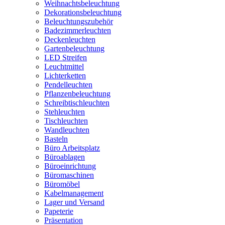
Weihnachtsbeleuchtung
Dekorationsbeleuchtung
Beleuchtungszubehör
Badezimmerleuchten
Deckenleuchten
Gartenbeleuchtung
LED Streifen
Leuchtmittel
Lichterketten
Pendelleuchten
Pflanzenbeleuchtung
Schreibtischleuchten
Stehleuchten
Tischleuchten
Wandleuchten
Basteln
Büro Arbeitsplatz
Büroablagen
Büroeinrichtung
Büromaschinen
Büromöbel
Kabelmanagement
Lager und Versand
Papeterie
Präsentation