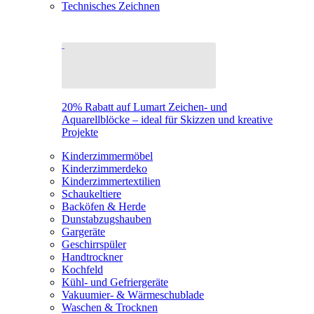
Technisches Zeichnen
20% Rabatt auf Lumart Zeichen- und
Aquarellblöcke – ideal für Skizzen und kreative
Projekte
Kinderzimmermöbel
Kinderzimmerdeko
Kinderzimmertextilien
Schaukeltiere
Backöfen & Herde
Dunstabzugshauben
Gargeräte
Geschirrspüler
Handtrockner
Kochfeld
Kühl- und Gefriergeräte
Vakuumier- & Wärmeschublade
Waschen & Trocknen