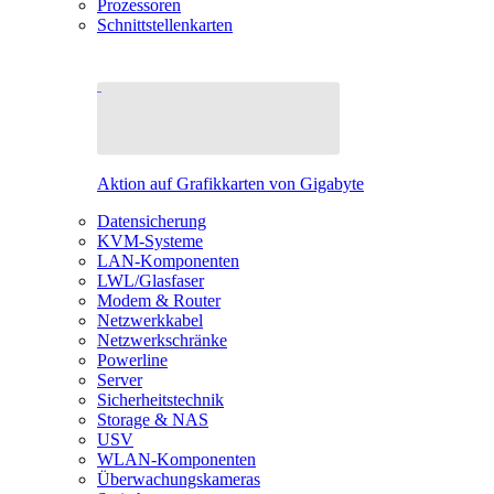
Prozessoren
Schnittstellenkarten
Aktion auf Grafikkarten von Gigabyte
Datensicherung
KVM-Systeme
LAN-Komponenten
LWL/Glasfaser
Modem & Router
Netzwerkkabel
Netzwerkschränke
Powerline
Server
Sicherheitstechnik
Storage & NAS
USV
WLAN-Komponenten
Überwachungskameras