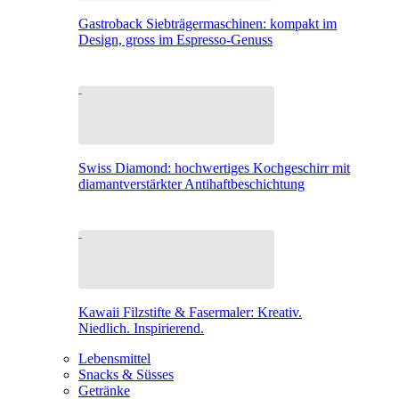
Gastroback Siebträgermaschinen: kompakt im
Design, gross im Espresso-Genuss
Swiss Diamond: hochwertiges Kochgeschirr mit
diamantverstärkter Antihaftbeschichtung
Kawaii Filzstifte & Fasermaler: Kreativ.
Niedlich. Inspirierend.
Lebensmittel
Snacks & Süsses
Getränke