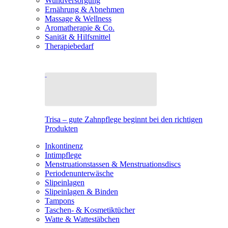
Wundversorgung
Ernährung & Abnehmen
Massage & Wellness
Aromatherapie & Co.
Sanität & Hilfsmittel
Therapiebedarf
Trisa – gute Zahnpflege beginnt bei den richtigen
Produkten
Inkontinenz
Intimpflege
Menstruationstassen & Menstruationsdiscs
Periodenunterwäsche
Slipeinlagen
Slipeinlagen & Binden
Tampons
Taschen- & Kosmetiktücher
Watte & Wattestäbchen