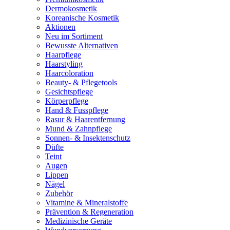
Dermokosmetik
Koreanische Kosmetik
Aktionen
Neu im Sortiment
Bewusste Alternativen
Haarpflege
Haarstyling
Haarcoloration
Beauty- & Pflegetools
Gesichtspflege
Körperpflege
Hand & Fusspflege
Rasur & Haarentfernung
Mund & Zahnpflege
Sonnen- & Insektenschutz
Düfte
Teint
Augen
Lippen
Nägel
Zubehör
Vitamine & Mineralstoffe
Prävention & Regeneration
Medizinische Geräte