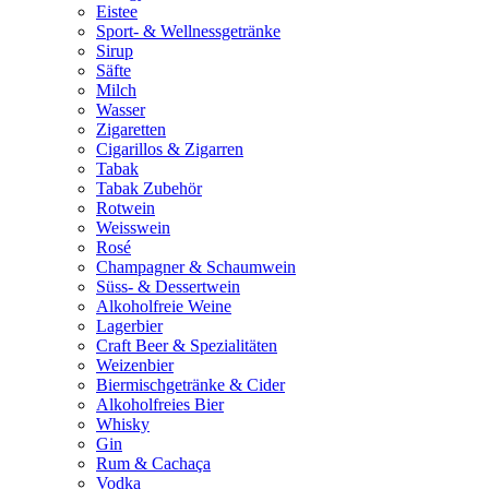
Eistee
Sport- & Wellnessgetränke
Sirup
Säfte
Milch
Wasser
Zigaretten
Cigarillos & Zigarren
Tabak
Tabak Zubehör
Rotwein
Weisswein
Rosé
Champagner & Schaumwein
Süss- & Dessertwein
Alkoholfreie Weine
Lagerbier
Craft Beer & Spezialitäten
Weizenbier
Biermischgetränke & Cider
Alkoholfreies Bier
Whisky
Gin
Rum & Cachaça
Vodka