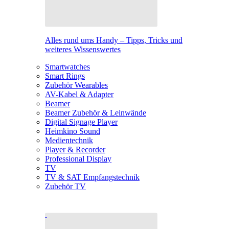
Alles rund ums Handy – Tipps, Tricks und
weiteres Wissenswertes
Smartwatches
Smart Rings
Zubehör Wearables
AV-Kabel & Adapter
Beamer
Beamer Zubehör & Leinwände
Digital Signage Player
Heimkino Sound
Medientechnik
Player & Recorder
Professional Display
TV
TV & SAT Empfangstechnik
Zubehör TV