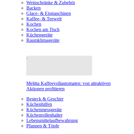
Weinschränke & Zubehör
Backen
Glace- & Eismaschinen
Kaffee- & Teewelt
Kochen
Kochen am Tisch
Küchengeräte
Raumklimageräte
Melitta Kaffeevollautomaten: von attraktiven
Aktionen profitieren
Besteck & Geschirr
Küchenhilfen
Küchenmessgeräte
Küchenrollenhalter
Lebensmittelaufbewahrung
Pfannen & Töpfe