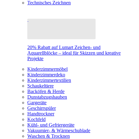
Technisches Zeichnen
20% Rabatt auf Lumart Zeichen- und
Aquarellblöcke – ideal für Skizzen und kreative
Projekte
Kinderzimmermöbel
Kinderzimmerdeko
Kinderzimmertextilien
Schaukeltiere
Backöfen & Herde
Dunstabzugshauben
Gargeräte
Geschirrspüler
Handtrockner
Kochfeld
Kühl- und Gefriergeräte
Vakuumier- & Wärmeschublade
Waschen & Trocknen