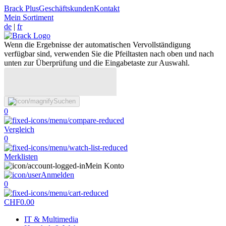
Brack Plus
Geschäftskunden
Kontakt
Mein Sortiment
de
|
fr
Wenn die Ergebnisse der automatischen Vervollständigung
verfügbar sind, verwenden Sie die Pfeiltasten nach oben und nach
unten zur Überprüfung und die Eingabetaste zur Auswahl.
Suchen
0
Vergleich
0
Merklisten
Mein Konto
Anmelden
0
CHF
0.00
IT & Multimedia