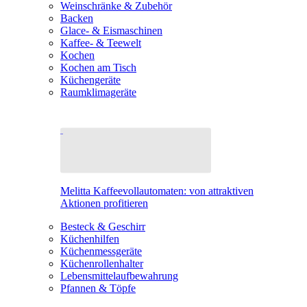
Weinschränke & Zubehör
Backen
Glace- & Eismaschinen
Kaffee- & Teewelt
Kochen
Kochen am Tisch
Küchengeräte
Raumklimageräte
Melitta Kaffeevollautomaten: von attraktiven
Aktionen profitieren
Besteck & Geschirr
Küchenhilfen
Küchenmessgeräte
Küchenrollenhalter
Lebensmittelaufbewahrung
Pfannen & Töpfe