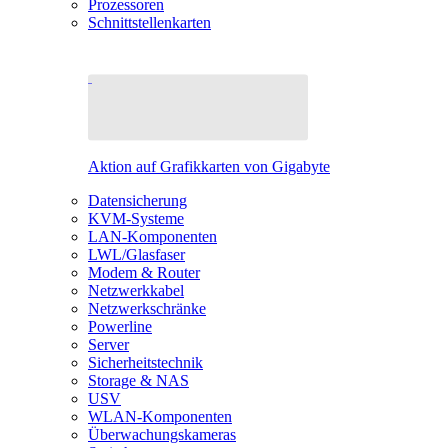
Prozessoren
Schnittstellenkarten
Aktion auf Grafikkarten von Gigabyte
Datensicherung
KVM-Systeme
LAN-Komponenten
LWL/Glasfaser
Modem & Router
Netzwerkkabel
Netzwerkschränke
Powerline
Server
Sicherheitstechnik
Storage & NAS
USV
WLAN-Komponenten
Überwachungskameras