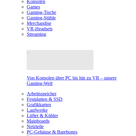
Konsolen
Games
Gaming-Tische
Gaming-Stühle
Merchandise
VR-Headsets
Streaming
Von Konsolen über PC bis hin zu VR – unsere
Gaming-Welt
Arbeitsspeicher
Festplatten & SSD
Grafikkarten
Laufwerke
Lüfter & Kühler
Mainboards
Netzteile
PC-Gehäuse & Barebones