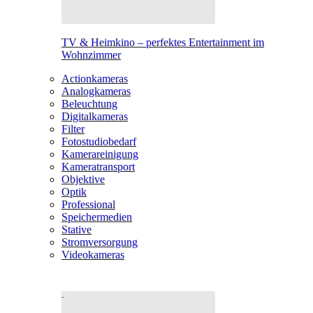
TV & Heimkino – perfektes Entertainment im
Wohnzimmer
Actionkameras
Analogkameras
Beleuchtung
Digitalkameras
Filter
Fotostudiobedarf
Kamerareinigung
Kameratransport
Objektive
Optik
Professional
Speichermedien
Stative
Stromversorgung
Videokameras