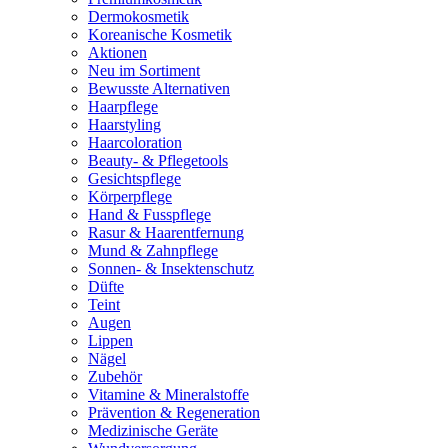
Dermokosmetik
Koreanische Kosmetik
Aktionen
Neu im Sortiment
Bewusste Alternativen
Haarpflege
Haarstyling
Haarcoloration
Beauty- & Pflegetools
Gesichtspflege
Körperpflege
Hand & Fusspflege
Rasur & Haarentfernung
Mund & Zahnpflege
Sonnen- & Insektenschutz
Düfte
Teint
Augen
Lippen
Nägel
Zubehör
Vitamine & Mineralstoffe
Prävention & Regeneration
Medizinische Geräte