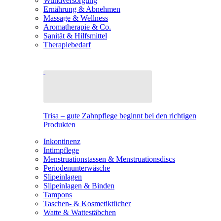
Wundversorgung
Ernährung & Abnehmen
Massage & Wellness
Aromatherapie & Co.
Sanität & Hilfsmittel
Therapiebedarf
Trisa – gute Zahnpflege beginnt bei den richtigen
Produkten
Inkontinenz
Intimpflege
Menstruationstassen & Menstruationsdiscs
Periodenunterwäsche
Slipeinlagen
Slipeinlagen & Binden
Tampons
Taschen- & Kosmetiktücher
Watte & Wattestäbchen