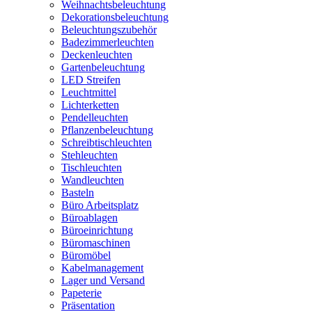
Weihnachtsbeleuchtung
Dekorationsbeleuchtung
Beleuchtungszubehör
Badezimmerleuchten
Deckenleuchten
Gartenbeleuchtung
LED Streifen
Leuchtmittel
Lichterketten
Pendelleuchten
Pflanzenbeleuchtung
Schreibtischleuchten
Stehleuchten
Tischleuchten
Wandleuchten
Basteln
Büro Arbeitsplatz
Büroablagen
Büroeinrichtung
Büromaschinen
Büromöbel
Kabelmanagement
Lager und Versand
Papeterie
Präsentation