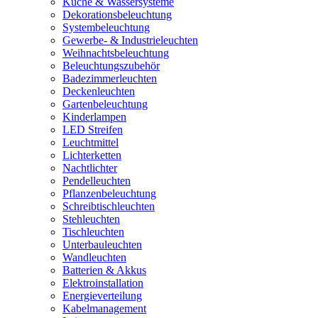
Küche & Wassersysteme
Dekorationsbeleuchtung
Systembeleuchtung
Gewerbe- & Industrieleuchten
Weihnachtsbeleuchtung
Beleuchtungszubehör
Badezimmerleuchten
Deckenleuchten
Gartenbeleuchtung
Kinderlampen
LED Streifen
Leuchtmittel
Lichterketten
Nachtlichter
Pendelleuchten
Pflanzenbeleuchtung
Schreibtischleuchten
Stehleuchten
Tischleuchten
Unterbauleuchten
Wandleuchten
Batterien & Akkus
Elektroinstallation
Energieverteilung
Kabelmanagement