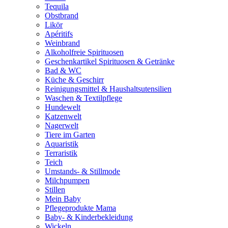
Tequila
Obstbrand
Likör
Apéritifs
Weinbrand
Alkoholfreie Spirituosen
Geschenkartikel Spirituosen & Getränke
Bad & WC
Küche & Geschirr
Reinigungsmittel & Haushaltsutensilien
Waschen & Textilpflege
Hundewelt
Katzenwelt
Nagerwelt
Tiere im Garten
Aquaristik
Terraristik
Teich
Umstands- & Stillmode
Milchpumpen
Stillen
Mein Baby
Pflegeprodukte Mama
Baby- & Kinderbekleidung
Wickeln