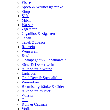
Eistee
Sport- & Wellnessgetränke
Sirup
Säfte
Milch
Wasser
Zigaretten
Cigarillos & Zigarren
Tabak
Tabak Zubehör
Rotwein
Weisswein
Rosé
Champagner & Schaumwein
Süss- & Dessertwein
Alkoholfreie Weine
Lagerbier
Craft Beer & Spezialitäten
Weizenbier
Biermischgetränke & Cider
Alkoholfreies Bier
Whisky
Gin
Rum & Cachaça
Vodka