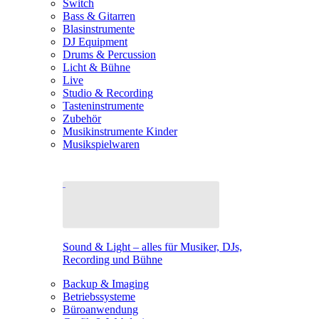
Switch
Bass & Gitarren
Blasinstrumente
DJ Equipment
Drums & Percussion
Licht & Bühne
Live
Studio & Recording
Tasteninstrumente
Zubehör
Musikinstrumente Kinder
Musikspielwaren
Sound & Light – alles für Musiker, DJs,
Recording und Bühne
Backup & Imaging
Betriebssysteme
Büroanwendung