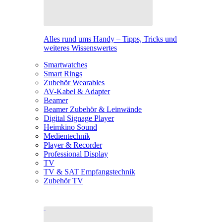
Alles rund ums Handy – Tipps, Tricks und
weiteres Wissenswertes
Smartwatches
Smart Rings
Zubehör Wearables
AV-Kabel & Adapter
Beamer
Beamer Zubehör & Leinwände
Digital Signage Player
Heimkino Sound
Medientechnik
Player & Recorder
Professional Display
TV
TV & SAT Empfangstechnik
Zubehör TV