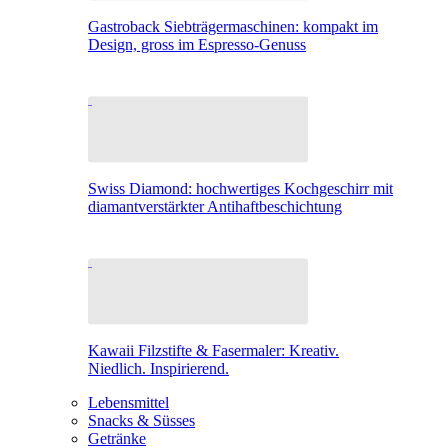
Gastroback Siebträgermaschinen: kompakt im
Design, gross im Espresso-Genuss
Swiss Diamond: hochwertiges Kochgeschirr mit
diamantverstärkter Antihaftbeschichtung
Kawaii Filzstifte & Fasermaler: Kreativ.
Niedlich. Inspirierend.
Lebensmittel
Snacks & Süsses
Getränke