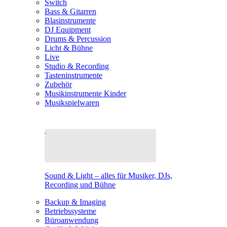
Switch
Bass & Gitarren
Blasinstrumente
DJ Equipment
Drums & Percussion
Licht & Bühne
Live
Studio & Recording
Tasteninstrumente
Zubehör
Musikinstrumente Kinder
Musikspielwaren
Sound & Light – alles für Musiker, DJs,
Recording und Bühne
Backup & Imaging
Betriebssysteme
Büroanwendung