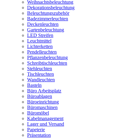
Weihnachtsbeleuchtung
Dekorationsbeleuchtung
Beleuchtungszubehör
Badezimmerleuchten
Deckenleuchten
Gartenbeleuchtung
LED Streifen
Leuchtmittel
Lichterketten
Pendelleuchten
Pflanzenbeleuchtung
Schreibtischleuchten
Stehleuchten
Tischleuchten
Wandleuchten
Basteln
Büro Arbeitsplatz
Büroablagen
Büroeinrichtung
Büromaschinen
Büromöbel
Kabelmanagement
Lager und Versand
Papeterie
Präsentation