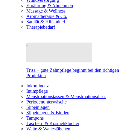
Wundversorgung
Ernährung & Abnehmen
Massage & Wellness
Aromatherapie & Co.
Sanität & Hilfsmittel
Therapiebedarf
Trisa – gute Zahnpflege beginnt bei den richtigen
Produkten
Inkontinenz
Intimpflege
Menstruationstassen & Menstruationsdiscs
Periodenunterwäsche
Slipeinlagen
Slipeinlagen & Binden
Tampons
Taschen- & Kosmetiktücher
Watte & Wattestäbchen