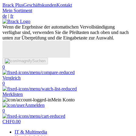
Brack Plus
Geschäftskunden
Kontakt
Mein Sortiment
de
|
fr
Wenn die Ergebnisse der automatischen Vervollständigung
verfügbar sind, verwenden Sie die Pfeiltasten nach oben und nach
unten zur Überprüfung und die Eingabetaste zur Auswahl.
Suchen
0
Vergleich
0
Merklisten
Mein Konto
Anmelden
0
CHF
0.00
IT & Multimedia