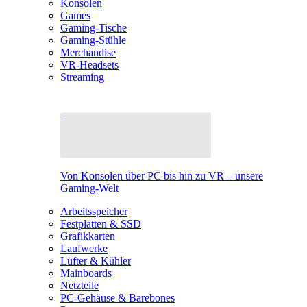
Konsolen
Games
Gaming-Tische
Gaming-Stühle
Merchandise
VR-Headsets
Streaming
Von Konsolen über PC bis hin zu VR – unsere
Gaming-Welt
Arbeitsspeicher
Festplatten & SSD
Grafikkarten
Laufwerke
Lüfter & Kühler
Mainboards
Netzteile
PC-Gehäuse & Barebones