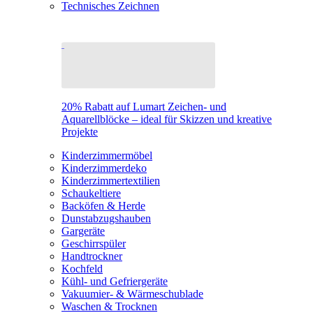
Technisches Zeichnen
20% Rabatt auf Lumart Zeichen- und
Aquarellblöcke – ideal für Skizzen und kreative
Projekte
Kinderzimmermöbel
Kinderzimmerdeko
Kinderzimmertextilien
Schaukeltiere
Backöfen & Herde
Dunstabzugshauben
Gargeräte
Geschirrspüler
Handtrockner
Kochfeld
Kühl- und Gefriergeräte
Vakuumier- & Wärmeschublade
Waschen & Trocknen