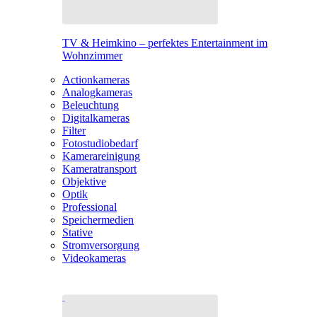
TV & Heimkino – perfektes Entertainment im
Wohnzimmer
Actionkameras
Analogkameras
Beleuchtung
Digitalkameras
Filter
Fotostudiobedarf
Kamerareinigung
Kameratransport
Objektive
Optik
Professional
Speichermedien
Stative
Stromversorgung
Videokameras