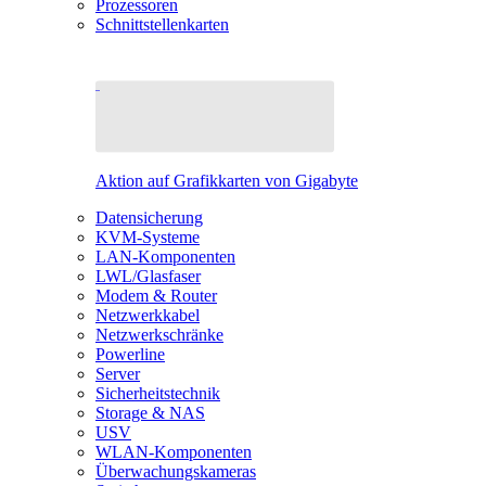
Prozessoren
Schnittstellenkarten
Aktion auf Grafikkarten von Gigabyte
Datensicherung
KVM-Systeme
LAN-Komponenten
LWL/Glasfaser
Modem & Router
Netzwerkkabel
Netzwerkschränke
Powerline
Server
Sicherheitstechnik
Storage & NAS
USV
WLAN-Komponenten
Überwachungskameras