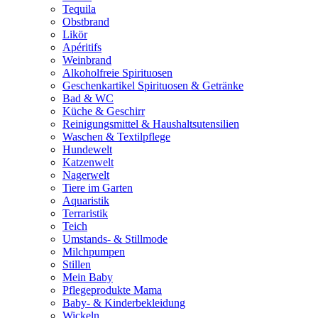
Tequila
Obstbrand
Likör
Apéritifs
Weinbrand
Alkoholfreie Spirituosen
Geschenkartikel Spirituosen & Getränke
Bad & WC
Küche & Geschirr
Reinigungsmittel & Haushaltsutensilien
Waschen & Textilpflege
Hundewelt
Katzenwelt
Nagerwelt
Tiere im Garten
Aquaristik
Terraristik
Teich
Umstands- & Stillmode
Milchpumpen
Stillen
Mein Baby
Pflegeprodukte Mama
Baby- & Kinderbekleidung
Wickeln