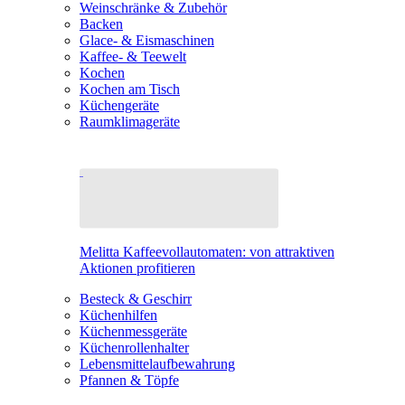
Weinschränke & Zubehör
Backen
Glace- & Eismaschinen
Kaffee- & Teewelt
Kochen
Kochen am Tisch
Küchengeräte
Raumklimageräte
Melitta Kaffeevollautomaten: von attraktiven
Aktionen profitieren
Besteck & Geschirr
Küchenhilfen
Küchenmessgeräte
Küchenrollenhalter
Lebensmittelaufbewahrung
Pfannen & Töpfe