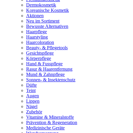
Dermokosmetik
Koreanische Kosmetik
Aktionen
Neu im Sortiment
Bewusste Alternativen
Haarpflege
Haarstyling
Haarcoloration
Beauty- & Pflegetools
Gesichtspflege
Körperpflege
Hand & Fusspflege
Rasur & Haarentfernung
Mund & Zahnpflege
Sonnen- & Insektenschutz
Düfte
Teint
Augen
Lippen
Nägel
Zubehör
Vitamine & Mineralstoffe
Prävention & Regeneration
Medizinische Geräte