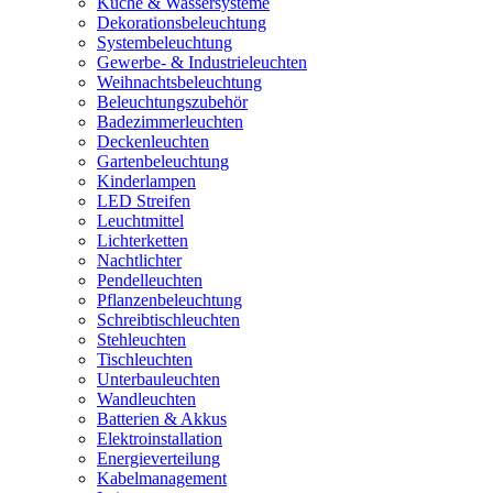
Küche & Wassersysteme
Dekorationsbeleuchtung
Systembeleuchtung
Gewerbe- & Industrieleuchten
Weihnachtsbeleuchtung
Beleuchtungszubehör
Badezimmerleuchten
Deckenleuchten
Gartenbeleuchtung
Kinderlampen
LED Streifen
Leuchtmittel
Lichterketten
Nachtlichter
Pendelleuchten
Pflanzenbeleuchtung
Schreibtischleuchten
Stehleuchten
Tischleuchten
Unterbauleuchten
Wandleuchten
Batterien & Akkus
Elektroinstallation
Energieverteilung
Kabelmanagement