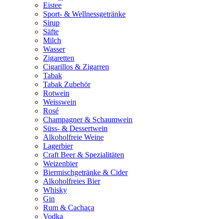
Eistee
Sport- & Wellnessgetränke
Sirup
Säfte
Milch
Wasser
Zigaretten
Cigarillos & Zigarren
Tabak
Tabak Zubehör
Rotwein
Weisswein
Rosé
Champagner & Schaumwein
Süss- & Dessertwein
Alkoholfreie Weine
Lagerbier
Craft Beer & Spezialitäten
Weizenbier
Biermischgetränke & Cider
Alkoholfreies Bier
Whisky
Gin
Rum & Cachaça
Vodka