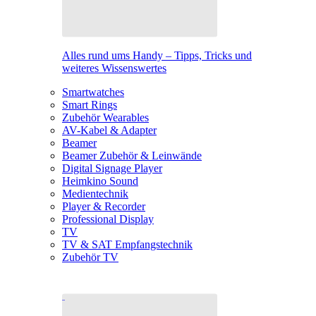
Alles rund ums Handy – Tipps, Tricks und
weiteres Wissenswertes
Smartwatches
Smart Rings
Zubehör Wearables
AV-Kabel & Adapter
Beamer
Beamer Zubehör & Leinwände
Digital Signage Player
Heimkino Sound
Medientechnik
Player & Recorder
Professional Display
TV
TV & SAT Empfangstechnik
Zubehör TV