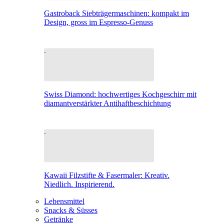
Gastroback Siebträgermaschinen: kompakt im
Design, gross im Espresso-Genuss
Swiss Diamond: hochwertiges Kochgeschirr mit
diamantverstärkter Antihaftbeschichtung
Kawaii Filzstifte & Fasermaler: Kreativ.
Niedlich. Inspirierend.
Lebensmittel
Snacks & Süsses
Getränke