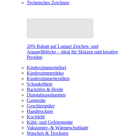
Technisches Zeichnen
20% Rabatt auf Lumart Zeichen- und
Aquarellblöcke – ideal für Skizzen und kreative
Projekte
Kinderzimmermöbel
Kinderzimmerdeko
Kinderzimmertextilien
Schaukeltiere
Backöfen & Herde
Dunstabzugshauben
Gargeräte
Geschirrspüler
Handtrockner
Kochfeld
Kühl- und Gefriergeräte
Vakuumier- & Wärmeschublade
Waschen & Trocknen