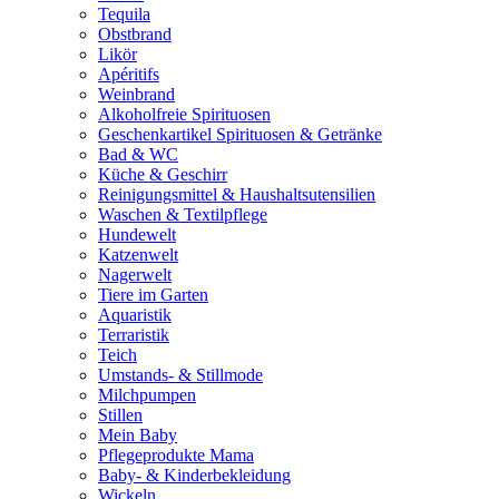
Tequila
Obstbrand
Likör
Apéritifs
Weinbrand
Alkoholfreie Spirituosen
Geschenkartikel Spirituosen & Getränke
Bad & WC
Küche & Geschirr
Reinigungsmittel & Haushaltsutensilien
Waschen & Textilpflege
Hundewelt
Katzenwelt
Nagerwelt
Tiere im Garten
Aquaristik
Terraristik
Teich
Umstands- & Stillmode
Milchpumpen
Stillen
Mein Baby
Pflegeprodukte Mama
Baby- & Kinderbekleidung
Wickeln