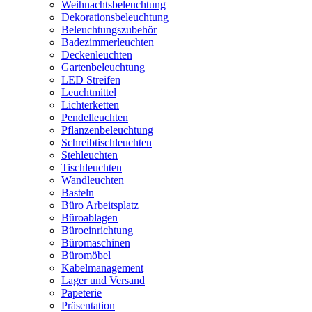
Weihnachtsbeleuchtung
Dekorationsbeleuchtung
Beleuchtungszubehör
Badezimmerleuchten
Deckenleuchten
Gartenbeleuchtung
LED Streifen
Leuchtmittel
Lichterketten
Pendelleuchten
Pflanzenbeleuchtung
Schreibtischleuchten
Stehleuchten
Tischleuchten
Wandleuchten
Basteln
Büro Arbeitsplatz
Büroablagen
Büroeinrichtung
Büromaschinen
Büromöbel
Kabelmanagement
Lager und Versand
Papeterie
Präsentation