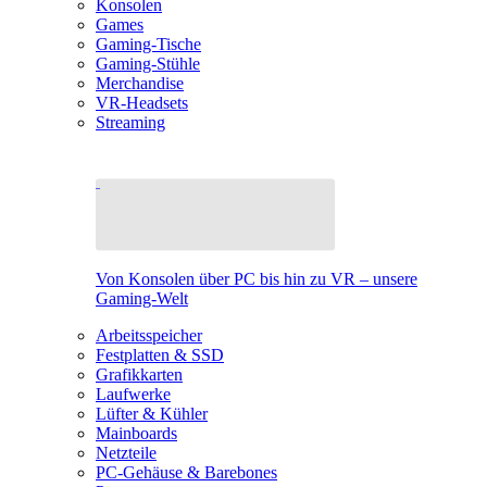
Konsolen
Games
Gaming-Tische
Gaming-Stühle
Merchandise
VR-Headsets
Streaming
Von Konsolen über PC bis hin zu VR – unsere
Gaming-Welt
Arbeitsspeicher
Festplatten & SSD
Grafikkarten
Laufwerke
Lüfter & Kühler
Mainboards
Netzteile
PC-Gehäuse & Barebones