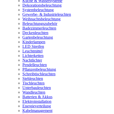
Küche & Wassersysteme
Dekorationsbeleuchtung
Systembeleuchtung
Gewerbe- & Industrieleuchten
Weihnachtsbeleuchtung
Beleuchtungszubehör
Badezimmerleuchten
Deckenleuchten
Gartenbeleuchtung
Kinderlampen
LED Streifen
Leuchtmittel
Lichterketten
Nachtlichter
Pendelleuchten
Pflanzenbeleuchtung
Schreibtischleuchten
Stehleuchten
Tischleuchten
Unterbauleuchten
Wandleuchten
Batterien & Akkus
Elektroinstallation
Energieverteilung
Kabelmanagement