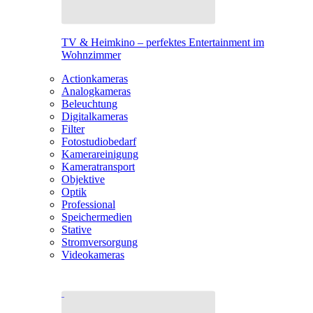
TV & Heimkino – perfektes Entertainment im
Wohnzimmer
Actionkameras
Analogkameras
Beleuchtung
Digitalkameras
Filter
Fotostudiobedarf
Kamerareinigung
Kameratransport
Objektive
Optik
Professional
Speichermedien
Stative
Stromversorgung
Videokameras