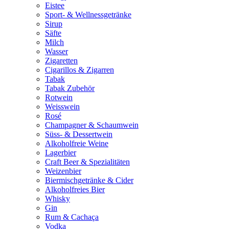
Eistee
Sport- & Wellnessgetränke
Sirup
Säfte
Milch
Wasser
Zigaretten
Cigarillos & Zigarren
Tabak
Tabak Zubehör
Rotwein
Weisswein
Rosé
Champagner & Schaumwein
Süss- & Dessertwein
Alkoholfreie Weine
Lagerbier
Craft Beer & Spezialitäten
Weizenbier
Biermischgetränke & Cider
Alkoholfreies Bier
Whisky
Gin
Rum & Cachaça
Vodka