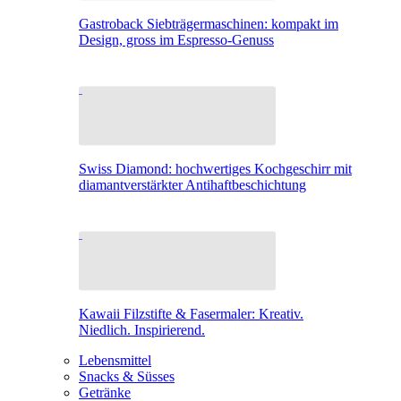
Gastroback Siebträgermaschinen: kompakt im
Design, gross im Espresso-Genuss
Swiss Diamond: hochwertiges Kochgeschirr mit
diamantverstärkter Antihaftbeschichtung
Kawaii Filzstifte & Fasermaler: Kreativ.
Niedlich. Inspirierend.
Lebensmittel
Snacks & Süsses
Getränke