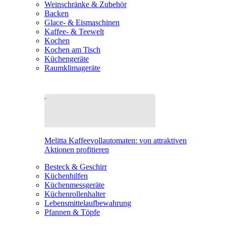
Weinschränke & Zubehör
Backen
Glace- & Eismaschinen
Kaffee- & Teewelt
Kochen
Kochen am Tisch
Küchengeräte
Raumklimageräte
Melitta Kaffeevollautomaten: von attraktiven
Aktionen profitieren
Besteck & Geschirr
Küchenhilfen
Küchenmessgeräte
Küchenrollenhalter
Lebensmittelaufbewahrung
Pfannen & Töpfe