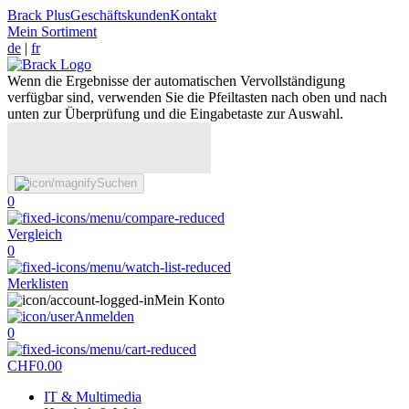
Brack Plus
Geschäftskunden
Kontakt
Mein Sortiment
de
|
fr
Wenn die Ergebnisse der automatischen Vervollständigung
verfügbar sind, verwenden Sie die Pfeiltasten nach oben und nach
unten zur Überprüfung und die Eingabetaste zur Auswahl.
Suchen
0
Vergleich
0
Merklisten
Mein Konto
Anmelden
0
CHF
0.00
IT & Multimedia