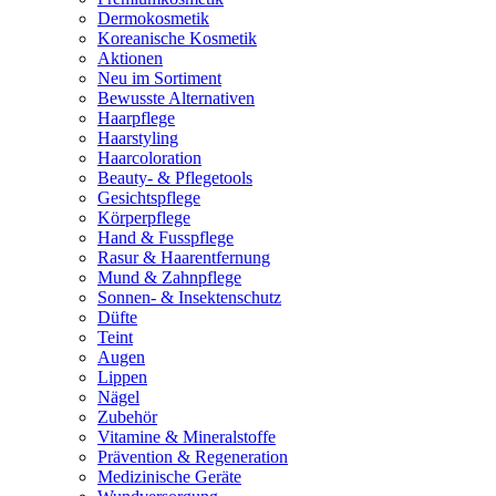
Dermokosmetik
Koreanische Kosmetik
Aktionen
Neu im Sortiment
Bewusste Alternativen
Haarpflege
Haarstyling
Haarcoloration
Beauty- & Pflegetools
Gesichtspflege
Körperpflege
Hand & Fusspflege
Rasur & Haarentfernung
Mund & Zahnpflege
Sonnen- & Insektenschutz
Düfte
Teint
Augen
Lippen
Nägel
Zubehör
Vitamine & Mineralstoffe
Prävention & Regeneration
Medizinische Geräte