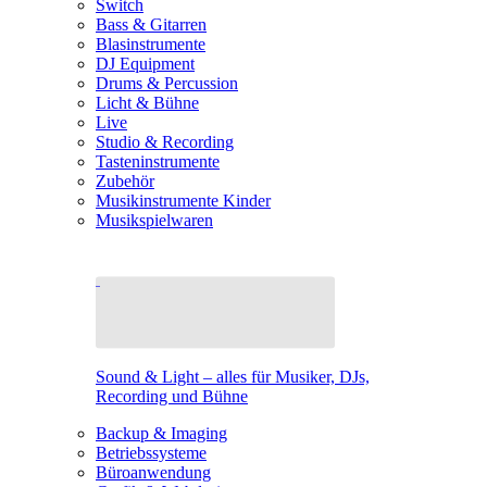
Switch
Bass & Gitarren
Blasinstrumente
DJ Equipment
Drums & Percussion
Licht & Bühne
Live
Studio & Recording
Tasteninstrumente
Zubehör
Musikinstrumente Kinder
Musikspielwaren
Sound & Light – alles für Musiker, DJs,
Recording und Bühne
Backup & Imaging
Betriebssysteme
Büroanwendung