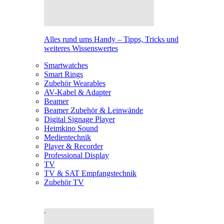
Alles rund ums Handy – Tipps, Tricks und
weiteres Wissenswertes
Smartwatches
Smart Rings
Zubehör Wearables
AV-Kabel & Adapter
Beamer
Beamer Zubehör & Leinwände
Digital Signage Player
Heimkino Sound
Medientechnik
Player & Recorder
Professional Display
TV
TV & SAT Empfangstechnik
Zubehör TV