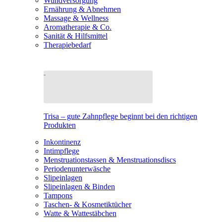
Wundversorgung
Ernährung & Abnehmen
Massage & Wellness
Aromatherapie & Co.
Sanität & Hilfsmittel
Therapiebedarf
Trisa – gute Zahnpflege beginnt bei den richtigen
Produkten
Inkontinenz
Intimpflege
Menstruationstassen & Menstruationsdiscs
Periodenunterwäsche
Slipeinlagen
Slipeinlagen & Binden
Tampons
Taschen- & Kosmetiktücher
Watte & Wattestäbchen