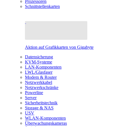
Prozessoren
Schnittstellenkarten
Aktion auf Grafikkarten von Gigabyte
Datensicherung
KVM-Systeme
LAN-Komponenten
LWL/Glasfaser
Modem & Router
Netzwerkkabel
Netzwerkschränke
Powerline
Server
Sicherheitstechnik
Storage & NAS
USV
WLAN-Komponenten
Überwachungskameras