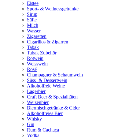
Eistee
Sport- & Wellnessgetränke
Sirup
Säfte
Milch
Wasser
Zigaretten
Cigarillos & Zigarren
Tabak
Tabak Zubehör
Rotwein
Weisswein
Rosé
Champagner & Schaumwein
Süss- & Dessertwein
Alkoholfreie Weine
Lagerbier
Craft Beer & Spezialitäten
Weizenbier
Biermischgetränke & Cider
Alkoholfreies Bier
Whisky
Gin
Rum & Cachaça
Vodka