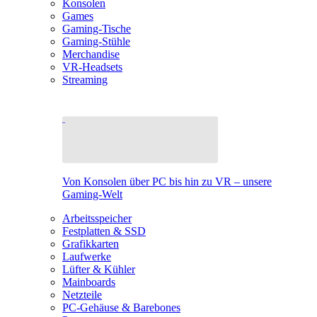
Konsolen
Games
Gaming-Tische
Gaming-Stühle
Merchandise
VR-Headsets
Streaming
Von Konsolen über PC bis hin zu VR – unsere
Gaming-Welt
Arbeitsspeicher
Festplatten & SSD
Grafikkarten
Laufwerke
Lüfter & Kühler
Mainboards
Netzteile
PC-Gehäuse & Barebones