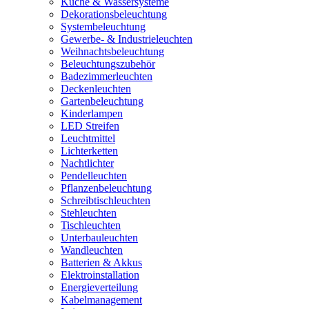
Küche & Wassersysteme
Dekorationsbeleuchtung
Systembeleuchtung
Gewerbe- & Industrieleuchten
Weihnachtsbeleuchtung
Beleuchtungszubehör
Badezimmerleuchten
Deckenleuchten
Gartenbeleuchtung
Kinderlampen
LED Streifen
Leuchtmittel
Lichterketten
Nachtlichter
Pendelleuchten
Pflanzenbeleuchtung
Schreibtischleuchten
Stehleuchten
Tischleuchten
Unterbauleuchten
Wandleuchten
Batterien & Akkus
Elektroinstallation
Energieverteilung
Kabelmanagement