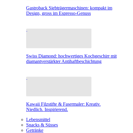
Gastroback Siebträgermaschinen: kompakt im
Design, gross im Espresso-Genuss
Swiss Diamond: hochwertiges Kochgeschirr mit
diamantverstärkter Antihaftbeschichtung
Kawaii Filzstifte & Fasermaler: Kreativ.
Niedlich. Inspirierend.
Lebensmittel
Snacks & Süsses
Getränke