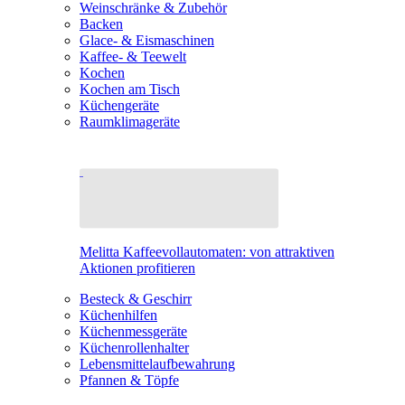
Weinschränke & Zubehör
Backen
Glace- & Eismaschinen
Kaffee- & Teewelt
Kochen
Kochen am Tisch
Küchengeräte
Raumklimageräte
Melitta Kaffeevollautomaten: von attraktiven
Aktionen profitieren
Besteck & Geschirr
Küchenhilfen
Küchenmessgeräte
Küchenrollenhalter
Lebensmittelaufbewahrung
Pfannen & Töpfe