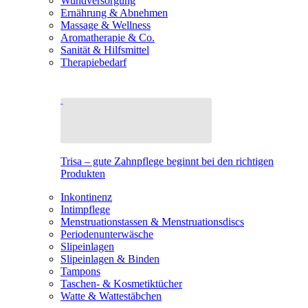
Wundversorgung
Ernährung & Abnehmen
Massage & Wellness
Aromatherapie & Co.
Sanität & Hilfsmittel
Therapiebedarf
Trisa – gute Zahnpflege beginnt bei den richtigen
Produkten
Inkontinenz
Intimpflege
Menstruationstassen & Menstruationsdiscs
Periodenunterwäsche
Slipeinlagen
Slipeinlagen & Binden
Tampons
Taschen- & Kosmetiktücher
Watte & Wattestäbchen