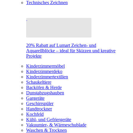
Technisches Zeichnen
20% Rabatt auf Lumart Zeichen- und
Aquarellblöcke – ideal für Skizzen und kreative
Projekte
Kinderzimmermöbel
Kinderzimmerdeko
Kinderzimmertextilien
Schaukeltiere
Backöfen & Herde
Dunstabzugshauben
Gargeräte
Geschirrspüler
Handtrockner
Kochfeld
Kühl- und Gefriergeräte
Vakuumier- & Wärmeschublade
Waschen & Trocknen