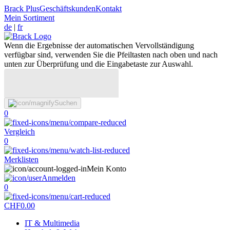
Brack Plus
Geschäftskunden
Kontakt
Mein Sortiment
de
|
fr
Wenn die Ergebnisse der automatischen Vervollständigung
verfügbar sind, verwenden Sie die Pfeiltasten nach oben und nach
unten zur Überprüfung und die Eingabetaste zur Auswahl.
Suchen
0
Vergleich
0
Merklisten
Mein Konto
Anmelden
0
CHF
0.00
IT & Multimedia