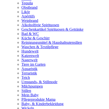
Tequila
Obstbrand
Likör
Apéritifs
Weinbrand
Alkoholfreie Spirituosen
Geschenkartikel Spirituosen & Getränke
Bad & WC
Küche & Geschirr
Reinigungsmittel & Haushaltsutensilien
Waschen & Textilpflege
Hundewelt
Katzenwelt
Nagerwelt
Tiere im Garten
Aquaristik
Terraristik
Teich
Umstands- & Stillmode
Milchpumpen
Stillen
Mein Baby
Pflegeprodukte Mama
Baby- & Kinderbekleidung
Wickeln