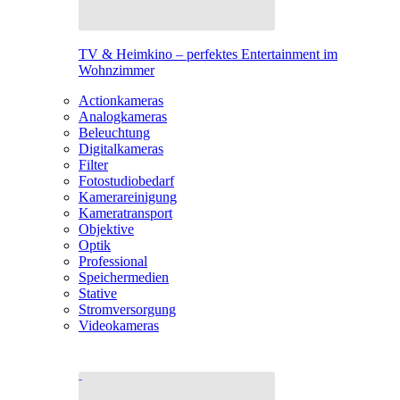
TV & Heimkino – perfektes Entertainment im
Wohnzimmer
Actionkameras
Analogkameras
Beleuchtung
Digitalkameras
Filter
Fotostudiobedarf
Kamerareinigung
Kameratransport
Objektive
Optik
Professional
Speichermedien
Stative
Stromversorgung
Videokameras