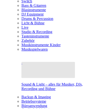
Switch
Bass & Gitarren
Blasinstrumente
DJ Equipment
Drums & Percussion
Licht & Bühne
Live
Studio & Recording
Tasteninstrumente
Zubehör
Musikinstrumente Kinder
Musikspielwaren
Sound & Light – alles für Musiker, DJs,
Recording und Bühne
Backup & Imaging
Betriebssysteme
Büroanwendung