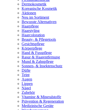
Dermokosmetik
Koreanische Kosmetik
Aktionen
Neu im Sortiment
Bewusste Alternativen
Haarpflege
Haarstyling
Haarcoloration
Beauty- & Pflegetools
Gesichtspflege
Körperpflege
Hand & Fusspflege
Rasur & Haarentfernung
Mund & Zahnpflege
Sonnen- & Insektenschutz
Düfte
Teint
Augen
Lippen
Nägel
Zubehör
Vitamine & Mineralstoffe
Prävention & Regeneration
Medizinische Geräte