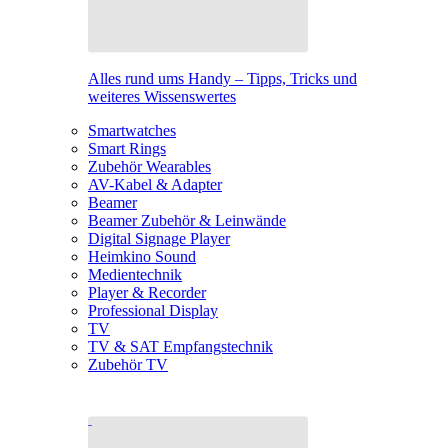
Alles rund ums Handy – Tipps, Tricks und
weiteres Wissenswertes
Smartwatches
Smart Rings
Zubehör Wearables
AV-Kabel & Adapter
Beamer
Beamer Zubehör & Leinwände
Digital Signage Player
Heimkino Sound
Medientechnik
Player & Recorder
Professional Display
TV
TV & SAT Empfangstechnik
Zubehör TV