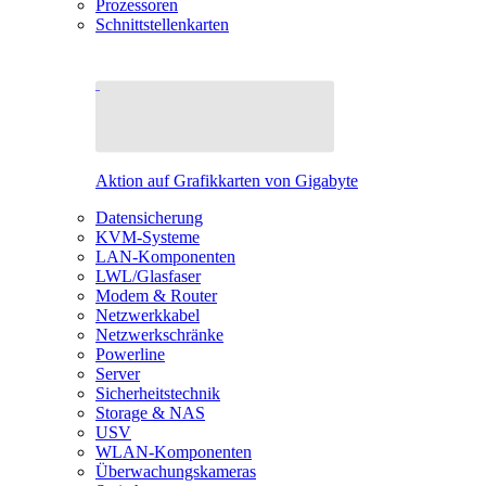
Prozessoren
Schnittstellenkarten
Aktion auf Grafikkarten von Gigabyte
Datensicherung
KVM-Systeme
LAN-Komponenten
LWL/Glasfaser
Modem & Router
Netzwerkkabel
Netzwerkschränke
Powerline
Server
Sicherheitstechnik
Storage & NAS
USV
WLAN-Komponenten
Überwachungskameras