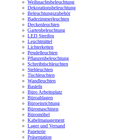
Weihnachtsbeleuchtung
Dekorationsbeleuchtung
Beleuchtungszubehör
Badezimmerleuchten
Deckenleuchten
Gartenbeleuchtung
LED Streifen
Leuchtmittel
Lichterketten
Pendelleuchten
Pflanzenbeleuchtung
Schreibtischleuchten
Stehleuchten
Tischleuchten
Wandleuchten
Basteln
Büro Arbeitsplatz
Büroablagen
Büroeinrichtung
Büromaschinen
Büromöbel
Kabelmanagement
Lager und Versand
Papeterie
Präsentation