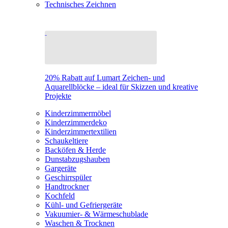
Technisches Zeichnen
20% Rabatt auf Lumart Zeichen- und
Aquarellblöcke – ideal für Skizzen und kreative
Projekte
Kinderzimmermöbel
Kinderzimmerdeko
Kinderzimmertextilien
Schaukeltiere
Backöfen & Herde
Dunstabzugshauben
Gargeräte
Geschirrspüler
Handtrockner
Kochfeld
Kühl- und Gefriergeräte
Vakuumier- & Wärmeschublade
Waschen & Trocknen