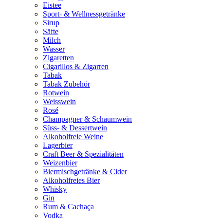
Eistee
Sport- & Wellnessgetränke
Sirup
Säfte
Milch
Wasser
Zigaretten
Cigarillos & Zigarren
Tabak
Tabak Zubehör
Rotwein
Weisswein
Rosé
Champagner & Schaumwein
Süss- & Dessertwein
Alkoholfreie Weine
Lagerbier
Craft Beer & Spezialitäten
Weizenbier
Biermischgetränke & Cider
Alkoholfreies Bier
Whisky
Gin
Rum & Cachaça
Vodka