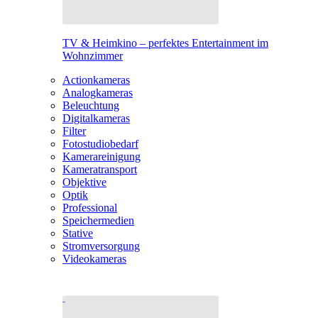
TV & Heimkino – perfektes Entertainment im
Wohnzimmer
Actionkameras
Analogkameras
Beleuchtung
Digitalkameras
Filter
Fotostudiobedarf
Kamerareinigung
Kameratransport
Objektive
Optik
Professional
Speichermedien
Stative
Stromversorgung
Videokameras