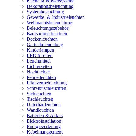
Küche & Wassersysteme
Dekorationsbeleuchtung
Systembeleuchtung
Gewerbe- & Industrieleuchten
Weihnachtsbeleuchtung
Beleuchtungszubehör
Badezimmerleuchten
Deckenleuchten
Gartenbeleuchtung
Kinderlampen
LED Streifen
Leuchtmittel
Lichterketten
Nachtlichter
Pendelleuchten
Pflanzenbeleuchtung
Schreibtischleuchten
Stehleuchten
Tischleuchten
Unterbauleuchten
Wandleuchten
Batterien & Akkus
Elektroinstallation
Energieverteilung
Kabelmanagement