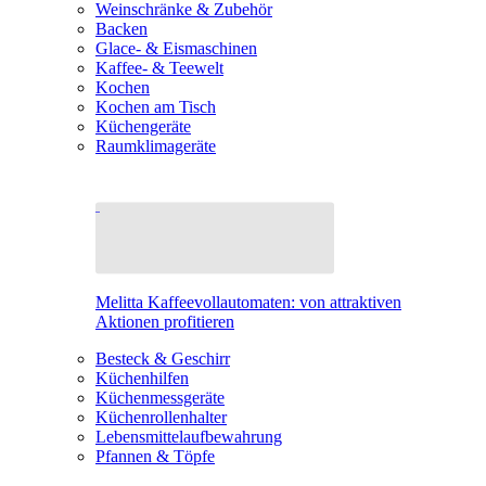
Weinschränke & Zubehör
Backen
Glace- & Eismaschinen
Kaffee- & Teewelt
Kochen
Kochen am Tisch
Küchengeräte
Raumklimageräte
Melitta Kaffeevollautomaten: von attraktiven
Aktionen profitieren
Besteck & Geschirr
Küchenhilfen
Küchenmessgeräte
Küchenrollenhalter
Lebensmittelaufbewahrung
Pfannen & Töpfe