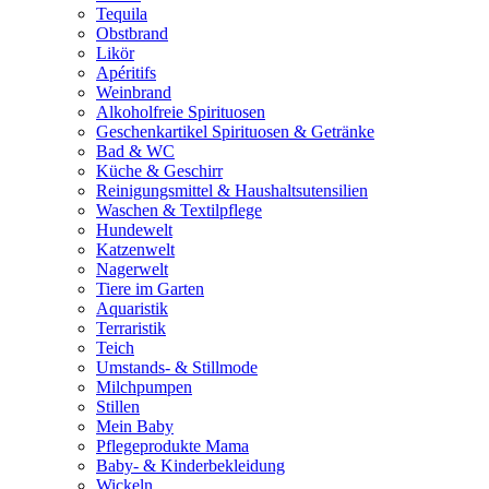
Tequila
Obstbrand
Likör
Apéritifs
Weinbrand
Alkoholfreie Spirituosen
Geschenkartikel Spirituosen & Getränke
Bad & WC
Küche & Geschirr
Reinigungsmittel & Haushaltsutensilien
Waschen & Textilpflege
Hundewelt
Katzenwelt
Nagerwelt
Tiere im Garten
Aquaristik
Terraristik
Teich
Umstands- & Stillmode
Milchpumpen
Stillen
Mein Baby
Pflegeprodukte Mama
Baby- & Kinderbekleidung
Wickeln