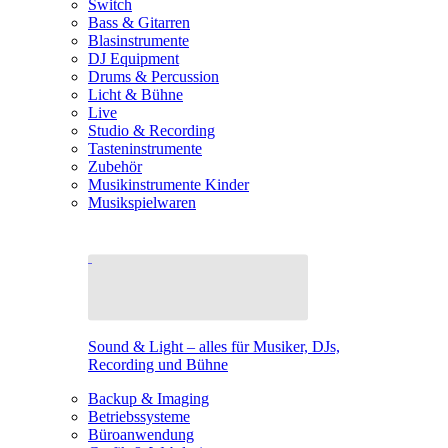
Switch
Bass & Gitarren
Blasinstrumente
DJ Equipment
Drums & Percussion
Licht & Bühne
Live
Studio & Recording
Tasteninstrumente
Zubehör
Musikinstrumente Kinder
Musikspielwaren
Sound & Light – alles für Musiker, DJs,
Recording und Bühne
Backup & Imaging
Betriebssysteme
Büroanwendung