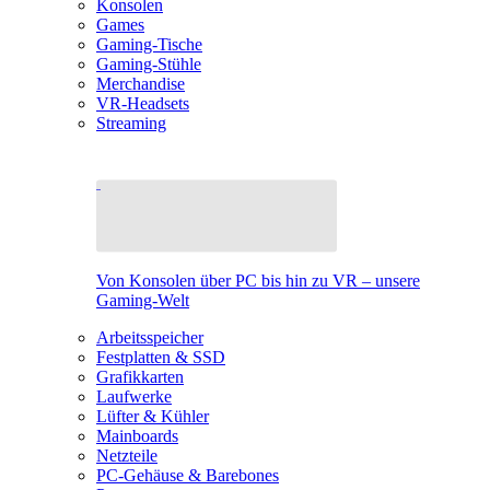
Konsolen
Games
Gaming-Tische
Gaming-Stühle
Merchandise
VR-Headsets
Streaming
Von Konsolen über PC bis hin zu VR – unsere
Gaming-Welt
Arbeitsspeicher
Festplatten & SSD
Grafikkarten
Laufwerke
Lüfter & Kühler
Mainboards
Netzteile
PC-Gehäuse & Barebones