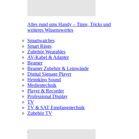
Alles rund ums Handy – Tipps, Tricks und
weiteres Wissenswertes
Smartwatches
Smart Rings
Zubehör Wearables
AV-Kabel & Adapter
Beamer
Beamer Zubehör & Leinwände
Digital Signage Player
Heimkino Sound
Medientechnik
Player & Recorder
Professional Display
TV
TV & SAT Empfangstechnik
Zubehör TV