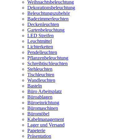
Weihnachtsbeleuchtung
Dekorationsbeleuchtung
Beleuchtungszubehör
Badezimmerleuchten
Deckenleuchten
Gartenbeleuchtung
LED Streifen
Leuchtmittel
Lichterketten
Pendelleuchten
Pflanzenbeleuchtung
Schreibtischleuchten
Stehleuchten
Tischleuchten
Wandleuchten
Basteln
Büro Arbeitsplatz
Büroablagen
Büroeinrichtung
Büromaschinen
Büromöbel
Kabelmanagement
Lager und Versand
Papeterie
Präsentation