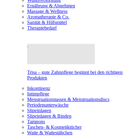
Wundversorgung
Ernährung & Abnehmen
Massage & Wellness
Aromatherapie & Co.
Sanität & Hilfsmittel
Therapiebedarf
Trisa – gute Zahnpflege beginnt bei den richtigen
Produkten
Inkontinenz
Intimpflege
Menstruationstassen & Menstruationsdiscs
Periodenunterwäsche
Slipeinlagen
Slipeinlagen & Binden
Tampons
Taschen- & Kosmetiktücher
Watte & Wattestäbchen