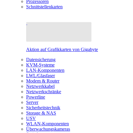
Prozessoren
Schnittstellenkarten
Aktion auf Grafikkarten von Gigabyte
Datensicherung
KVM-Systeme
LAN-Komponenten
LWL/Glasfaser
Modem & Router
Netzwerkkabel
Netzwerkschränke
Powerline
Server
Sicherheitstechnik
Storage & NAS
USV
WLAN-Komponenten
Überwachungskameras