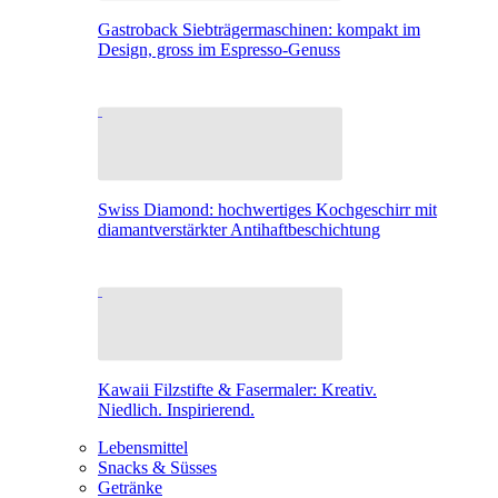
Gastroback Siebträgermaschinen: kompakt im
Design, gross im Espresso-Genuss
Swiss Diamond: hochwertiges Kochgeschirr mit
diamantverstärkter Antihaftbeschichtung
Kawaii Filzstifte & Fasermaler: Kreativ.
Niedlich. Inspirierend.
Lebensmittel
Snacks & Süsses
Getränke