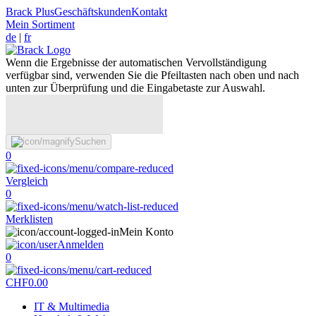
Brack Plus
Geschäftskunden
Kontakt
Mein Sortiment
de
|
fr
Wenn die Ergebnisse der automatischen Vervollständigung
verfügbar sind, verwenden Sie die Pfeiltasten nach oben und nach
unten zur Überprüfung und die Eingabetaste zur Auswahl.
Suchen
0
Vergleich
0
Merklisten
Mein Konto
Anmelden
0
CHF
0.00
IT & Multimedia