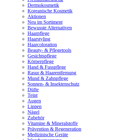
Dermokosmetik
Koreanische Kosmetik
Aktionen
Neu im Sortiment
Bewusste Alternativen
Haarpflege
Haarstyling
Haarcoloration
Beauty- & Pflegetools
Gesichtspflege
Körperpflege
Hand & Fusspflege
Rasur & Haarentfernung
Mund & Zahnpflege
Sonnen- & Insektenschutz
Düfte
Teint
Augen
Lippen
Nägel
Zubehör
Vitamine & Mineralstoffe
Prävention & Regeneration
Medizinische Geräte