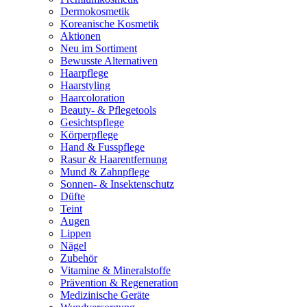
Dermokosmetik
Koreanische Kosmetik
Aktionen
Neu im Sortiment
Bewusste Alternativen
Haarpflege
Haarstyling
Haarcoloration
Beauty- & Pflegetools
Gesichtspflege
Körperpflege
Hand & Fusspflege
Rasur & Haarentfernung
Mund & Zahnpflege
Sonnen- & Insektenschutz
Düfte
Teint
Augen
Lippen
Nägel
Zubehör
Vitamine & Mineralstoffe
Prävention & Regeneration
Medizinische Geräte