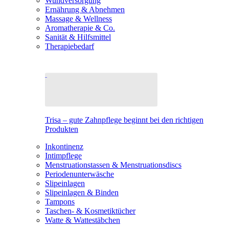
Wundversorgung
Ernährung & Abnehmen
Massage & Wellness
Aromatherapie & Co.
Sanität & Hilfsmittel
Therapiebedarf
Trisa – gute Zahnpflege beginnt bei den richtigen
Produkten
Inkontinenz
Intimpflege
Menstruationstassen & Menstruationsdiscs
Periodenunterwäsche
Slipeinlagen
Slipeinlagen & Binden
Tampons
Taschen- & Kosmetiktücher
Watte & Wattestäbchen