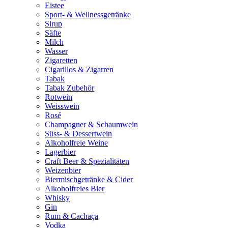
Eistee
Sport- & Wellnessgetränke
Sirup
Säfte
Milch
Wasser
Zigaretten
Cigarillos & Zigarren
Tabak
Tabak Zubehör
Rotwein
Weisswein
Rosé
Champagner & Schaumwein
Süss- & Dessertwein
Alkoholfreie Weine
Lagerbier
Craft Beer & Spezialitäten
Weizenbier
Biermischgetränke & Cider
Alkoholfreies Bier
Whisky
Gin
Rum & Cachaça
Vodka