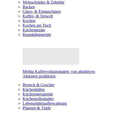
Weinschränke & Zubehör
Backen
Glace- & Eismaschinen
Kaffee- & Teewelt
Kochen
Kochen am Tisch
Küchengeräte
Raumklimageräte
Melitta Kaffeevollautomaten: von attraktiven
Aktionen profitieren
Besteck & Geschirr
Küchenhilfen
Küchenmessgeräte
Küchenrollenhalter
Lebensmittelaufbewahrung
Pfannen & Töpfe