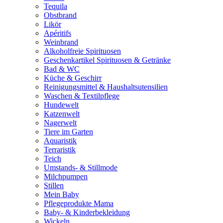
Tequila
Obstbrand
Likör
Apéritifs
Weinbrand
Alkoholfreie Spirituosen
Geschenkartikel Spirituosen & Getränke
Bad & WC
Küche & Geschirr
Reinigungsmittel & Haushaltsutensilien
Waschen & Textilpflege
Hundewelt
Katzenwelt
Nagerwelt
Tiere im Garten
Aquaristik
Terraristik
Teich
Umstands- & Stillmode
Milchpumpen
Stillen
Mein Baby
Pflegeprodukte Mama
Baby- & Kinderbekleidung
Wickeln