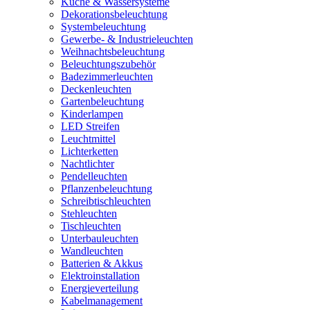
Küche & Wassersysteme
Dekorationsbeleuchtung
Systembeleuchtung
Gewerbe- & Industrieleuchten
Weihnachtsbeleuchtung
Beleuchtungszubehör
Badezimmerleuchten
Deckenleuchten
Gartenbeleuchtung
Kinderlampen
LED Streifen
Leuchtmittel
Lichterketten
Nachtlichter
Pendelleuchten
Pflanzenbeleuchtung
Schreibtischleuchten
Stehleuchten
Tischleuchten
Unterbauleuchten
Wandleuchten
Batterien & Akkus
Elektroinstallation
Energieverteilung
Kabelmanagement