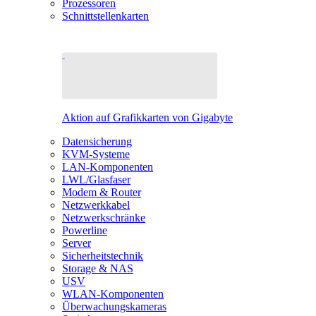
Prozessoren
Schnittstellenkarten
Aktion auf Grafikkarten von Gigabyte
Datensicherung
KVM-Systeme
LAN-Komponenten
LWL/Glasfaser
Modem & Router
Netzwerkkabel
Netzwerkschränke
Powerline
Server
Sicherheitstechnik
Storage & NAS
USV
WLAN-Komponenten
Überwachungskameras