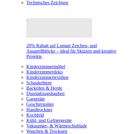
Technisches Zeichnen
20% Rabatt auf Lumart Zeichen- und
Aquarellblöcke – ideal für Skizzen und kreative
Projekte
Kinderzimmermöbel
Kinderzimmerdeko
Kinderzimmertextilien
Schaukeltiere
Backöfen & Herde
Dunstabzugshauben
Gargeräte
Geschirrspüler
Handtrockner
Kochfeld
Kühl- und Gefriergeräte
Vakuumier- & Wärmeschublade
Waschen & Trocknen