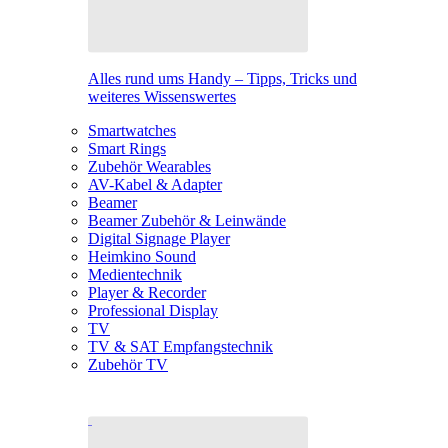
Alles rund ums Handy – Tipps, Tricks und
weiteres Wissenswertes
Smartwatches
Smart Rings
Zubehör Wearables
AV-Kabel & Adapter
Beamer
Beamer Zubehör & Leinwände
Digital Signage Player
Heimkino Sound
Medientechnik
Player & Recorder
Professional Display
TV
TV & SAT Empfangstechnik
Zubehör TV