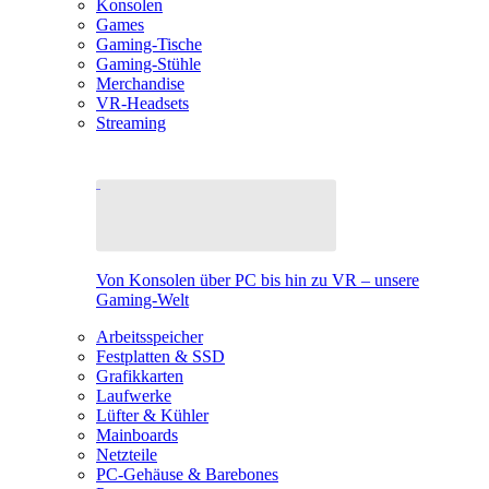
Konsolen
Games
Gaming-Tische
Gaming-Stühle
Merchandise
VR-Headsets
Streaming
Von Konsolen über PC bis hin zu VR – unsere
Gaming-Welt
Arbeitsspeicher
Festplatten & SSD
Grafikkarten
Laufwerke
Lüfter & Kühler
Mainboards
Netzteile
PC-Gehäuse & Barebones