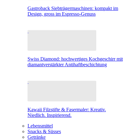
Gastroback Siebträgermaschinen: kompakt im
Design, gross im Espresso-Genuss
Swiss Diamond: hochwertiges Kochgeschirr mit
diamantverstärkter Antihaftbeschichtung
Kawaii Filzstifte & Fasermaler: Kreativ.
Niedlich. Inspirierend.
Lebensmittel
Snacks & Süsses
Getränke