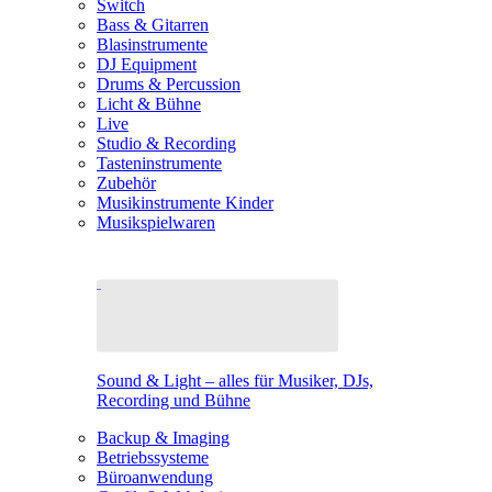
Switch
Bass & Gitarren
Blasinstrumente
DJ Equipment
Drums & Percussion
Licht & Bühne
Live
Studio & Recording
Tasteninstrumente
Zubehör
Musikinstrumente Kinder
Musikspielwaren
Sound & Light – alles für Musiker, DJs,
Recording und Bühne
Backup & Imaging
Betriebssysteme
Büroanwendung