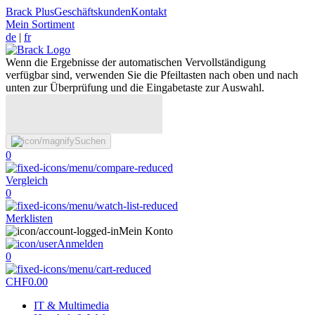
Brack Plus
Geschäftskunden
Kontakt
Mein Sortiment
de
|
fr
Wenn die Ergebnisse der automatischen Vervollständigung
verfügbar sind, verwenden Sie die Pfeiltasten nach oben und nach
unten zur Überprüfung und die Eingabetaste zur Auswahl.
Suchen
0
Vergleich
0
Merklisten
Mein Konto
Anmelden
0
CHF
0.00
IT & Multimedia