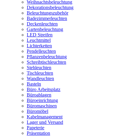
Weihnachtsbeleuchtung
Dekorationsbeleuchtung
Beleuchtungszubehör
Badezimmerleuchten
Deckenleuchten
Gartenbeleuchtung
LED Streifen
Leuchtmittel
Lichterketten
Pendelleuchten
Pflanzenbeleuchtung
Schreibtischleuchten
Stehleuchten
Tischleuchten
Wandleuchten
Basteln
Büro Arbeitsplatz
Büroablagen
Büroeinrichtung
Büromaschinen
Büromöbel
Kabelmanagement
Lager und Versand
Papeterie
Präsentation