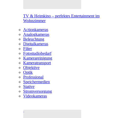
TV & Heimkino – perfektes Entertainment im
Wohnzimmer
Actionkameras
Analogkameras
Beleuchtung
Digitalkameras
Filter
Fotostudiobedarf
Kamerareinigung
Kameratransport
Objektive
Optik
Professional
Speichermedien
Stative
Stromversorgung
Videokameras