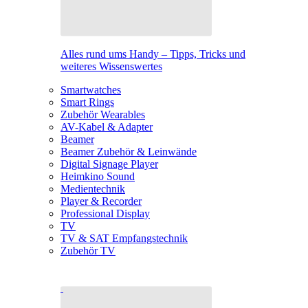
Alles rund ums Handy – Tipps, Tricks und
weiteres Wissenswertes
Smartwatches
Smart Rings
Zubehör Wearables
AV-Kabel & Adapter
Beamer
Beamer Zubehör & Leinwände
Digital Signage Player
Heimkino Sound
Medientechnik
Player & Recorder
Professional Display
TV
TV & SAT Empfangstechnik
Zubehör TV