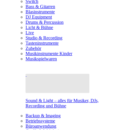
Switch
Bass & Gitarren
Blasinstrumente
DJ Equipment
Drums & Percussion
Licht & Bühne
Live
Studio & Recording
Tasteninstrumente
Zubehör
Musikinstrumente Kinder
Musikspielwaren
Sound & Light – alles für Musiker, DJs,
Recording und Bühne
Backup & Imaging
Betriebssysteme
Büroanwendung