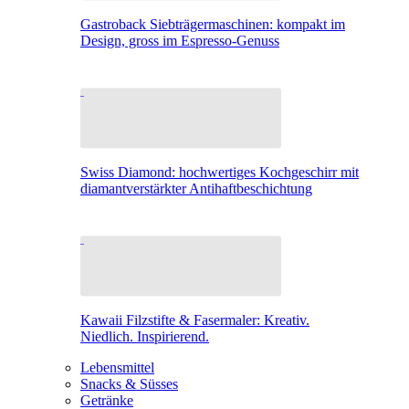
Gastroback Siebträgermaschinen: kompakt im
Design, gross im Espresso-Genuss
Swiss Diamond: hochwertiges Kochgeschirr mit
diamantverstärkter Antihaftbeschichtung
Kawaii Filzstifte & Fasermaler: Kreativ.
Niedlich. Inspirierend.
Lebensmittel
Snacks & Süsses
Getränke