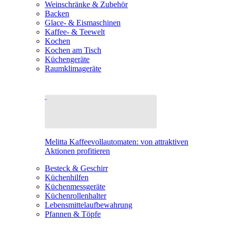
Weinschränke & Zubehör
Backen
Glace- & Eismaschinen
Kaffee- & Teewelt
Kochen
Kochen am Tisch
Küchengeräte
Raumklimageräte
Melitta Kaffeevollautomaten: von attraktiven
Aktionen profitieren
Besteck & Geschirr
Küchenhilfen
Küchenmessgeräte
Küchenrollenhalter
Lebensmittelaufbewahrung
Pfannen & Töpfe