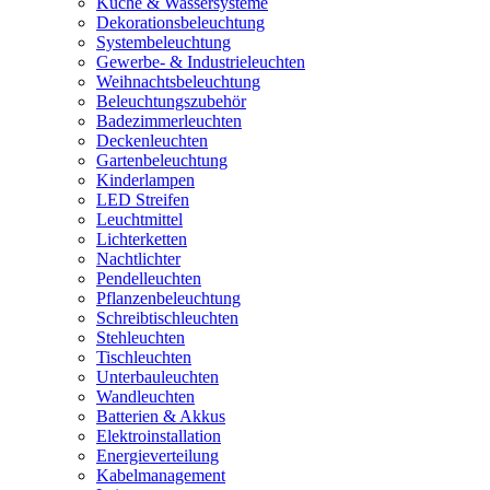
Küche & Wassersysteme
Dekorationsbeleuchtung
Systembeleuchtung
Gewerbe- & Industrieleuchten
Weihnachtsbeleuchtung
Beleuchtungszubehör
Badezimmerleuchten
Deckenleuchten
Gartenbeleuchtung
Kinderlampen
LED Streifen
Leuchtmittel
Lichterketten
Nachtlichter
Pendelleuchten
Pflanzenbeleuchtung
Schreibtischleuchten
Stehleuchten
Tischleuchten
Unterbauleuchten
Wandleuchten
Batterien & Akkus
Elektroinstallation
Energieverteilung
Kabelmanagement