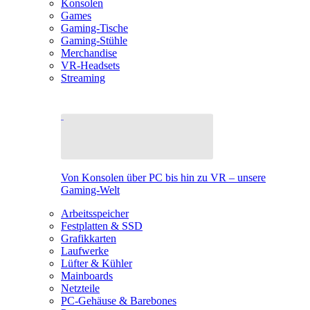
Konsolen
Games
Gaming-Tische
Gaming-Stühle
Merchandise
VR-Headsets
Streaming
Von Konsolen über PC bis hin zu VR – unsere
Gaming-Welt
Arbeitsspeicher
Festplatten & SSD
Grafikkarten
Laufwerke
Lüfter & Kühler
Mainboards
Netzteile
PC-Gehäuse & Barebones