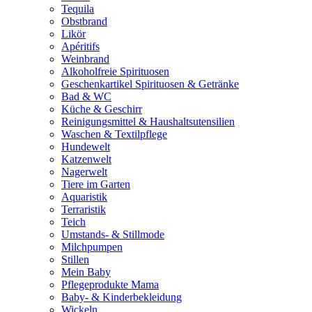
Tequila
Obstbrand
Likör
Apéritifs
Weinbrand
Alkoholfreie Spirituosen
Geschenkartikel Spirituosen & Getränke
Bad & WC
Küche & Geschirr
Reinigungsmittel & Haushaltsutensilien
Waschen & Textilpflege
Hundewelt
Katzenwelt
Nagerwelt
Tiere im Garten
Aquaristik
Terraristik
Teich
Umstands- & Stillmode
Milchpumpen
Stillen
Mein Baby
Pflegeprodukte Mama
Baby- & Kinderbekleidung
Wickeln