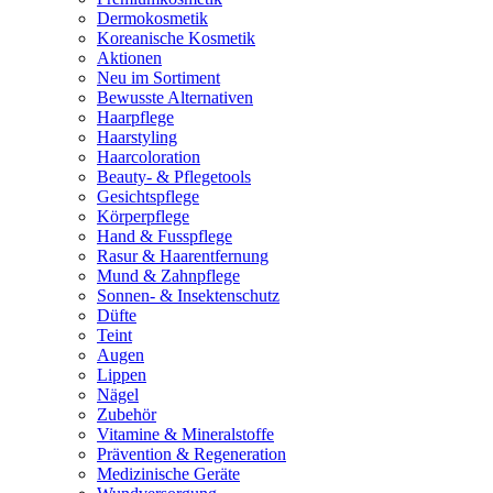
Dermokosmetik
Koreanische Kosmetik
Aktionen
Neu im Sortiment
Bewusste Alternativen
Haarpflege
Haarstyling
Haarcoloration
Beauty- & Pflegetools
Gesichtspflege
Körperpflege
Hand & Fusspflege
Rasur & Haarentfernung
Mund & Zahnpflege
Sonnen- & Insektenschutz
Düfte
Teint
Augen
Lippen
Nägel
Zubehör
Vitamine & Mineralstoffe
Prävention & Regeneration
Medizinische Geräte