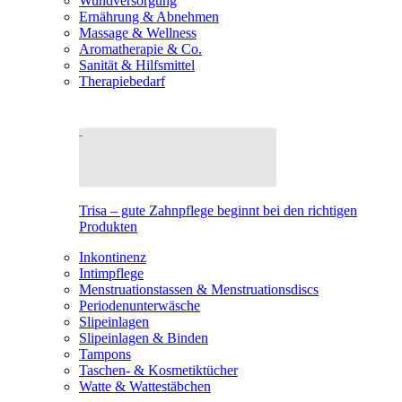
Wundversorgung
Ernährung & Abnehmen
Massage & Wellness
Aromatherapie & Co.
Sanität & Hilfsmittel
Therapiebedarf
Trisa – gute Zahnpflege beginnt bei den richtigen
Produkten
Inkontinenz
Intimpflege
Menstruationstassen & Menstruationsdiscs
Periodenunterwäsche
Slipeinlagen
Slipeinlagen & Binden
Tampons
Taschen- & Kosmetiktücher
Watte & Wattestäbchen