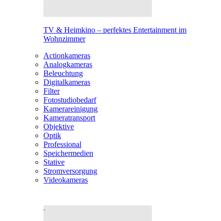
TV & Heimkino – perfektes Entertainment im
Wohnzimmer
Actionkameras
Analogkameras
Beleuchtung
Digitalkameras
Filter
Fotostudiobedarf
Kamerareinigung
Kameratransport
Objektive
Optik
Professional
Speichermedien
Stative
Stromversorgung
Videokameras