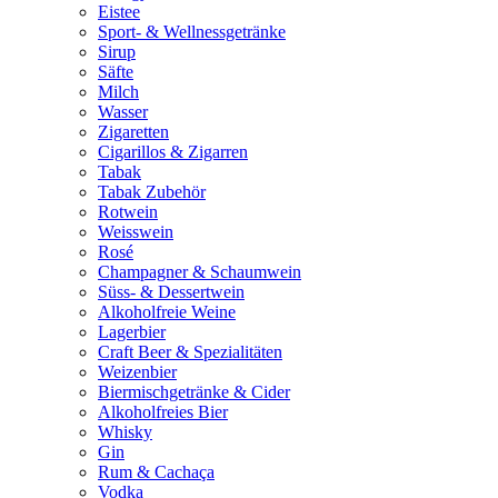
Eistee
Sport- & Wellnessgetränke
Sirup
Säfte
Milch
Wasser
Zigaretten
Cigarillos & Zigarren
Tabak
Tabak Zubehör
Rotwein
Weisswein
Rosé
Champagner & Schaumwein
Süss- & Dessertwein
Alkoholfreie Weine
Lagerbier
Craft Beer & Spezialitäten
Weizenbier
Biermischgetränke & Cider
Alkoholfreies Bier
Whisky
Gin
Rum & Cachaça
Vodka