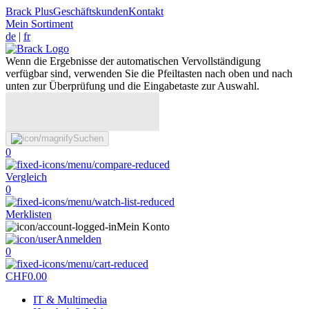
Brack Plus
Geschäftskunden
Kontakt
Mein Sortiment
de
|
fr
Wenn die Ergebnisse der automatischen Vervollständigung
verfügbar sind, verwenden Sie die Pfeiltasten nach oben und nach
unten zur Überprüfung und die Eingabetaste zur Auswahl.
Suchen
0
Vergleich
0
Merklisten
Mein Konto
Anmelden
0
CHF
0.00
IT & Multimedia