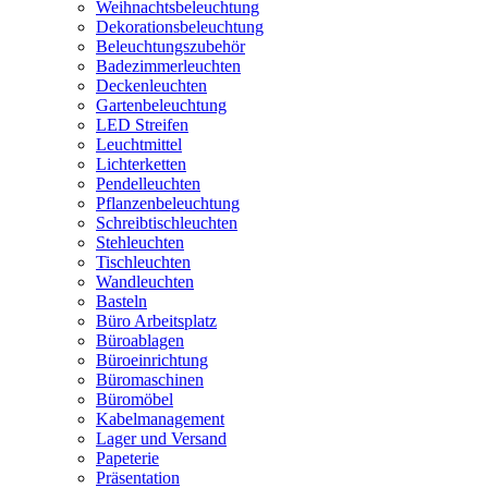
Weihnachtsbeleuchtung
Dekorationsbeleuchtung
Beleuchtungszubehör
Badezimmerleuchten
Deckenleuchten
Gartenbeleuchtung
LED Streifen
Leuchtmittel
Lichterketten
Pendelleuchten
Pflanzenbeleuchtung
Schreibtischleuchten
Stehleuchten
Tischleuchten
Wandleuchten
Basteln
Büro Arbeitsplatz
Büroablagen
Büroeinrichtung
Büromaschinen
Büromöbel
Kabelmanagement
Lager und Versand
Papeterie
Präsentation