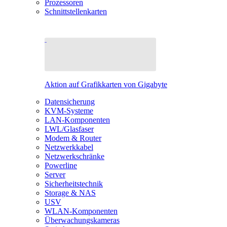
Prozessoren
Schnittstellenkarten
Aktion auf Grafikkarten von Gigabyte
Datensicherung
KVM-Systeme
LAN-Komponenten
LWL/Glasfaser
Modem & Router
Netzwerkkabel
Netzwerkschränke
Powerline
Server
Sicherheitstechnik
Storage & NAS
USV
WLAN-Komponenten
Überwachungskameras