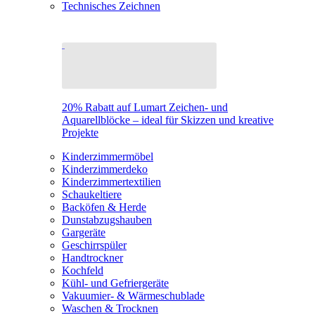
Technisches Zeichnen
20% Rabatt auf Lumart Zeichen- und
Aquarellblöcke – ideal für Skizzen und kreative
Projekte
Kinderzimmermöbel
Kinderzimmerdeko
Kinderzimmertextilien
Schaukeltiere
Backöfen & Herde
Dunstabzugshauben
Gargeräte
Geschirrspüler
Handtrockner
Kochfeld
Kühl- und Gefriergeräte
Vakuumier- & Wärmeschublade
Waschen & Trocknen