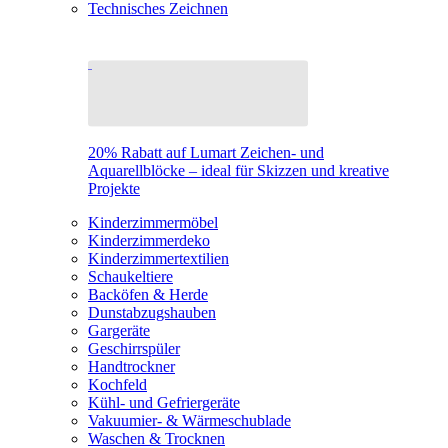
Technisches Zeichnen
20% Rabatt auf Lumart Zeichen- und
Aquarellblöcke – ideal für Skizzen und kreative
Projekte
Kinderzimmermöbel
Kinderzimmerdeko
Kinderzimmertextilien
Schaukeltiere
Backöfen & Herde
Dunstabzugshauben
Gargeräte
Geschirrspüler
Handtrockner
Kochfeld
Kühl- und Gefriergeräte
Vakuumier- & Wärmeschublade
Waschen & Trocknen