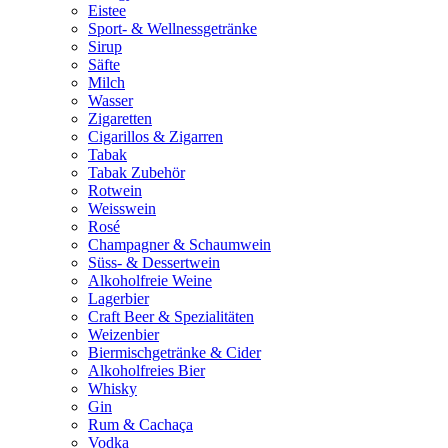
Eistee
Sport- & Wellnessgetränke
Sirup
Säfte
Milch
Wasser
Zigaretten
Cigarillos & Zigarren
Tabak
Tabak Zubehör
Rotwein
Weisswein
Rosé
Champagner & Schaumwein
Süss- & Dessertwein
Alkoholfreie Weine
Lagerbier
Craft Beer & Spezialitäten
Weizenbier
Biermischgetränke & Cider
Alkoholfreies Bier
Whisky
Gin
Rum & Cachaça
Vodka