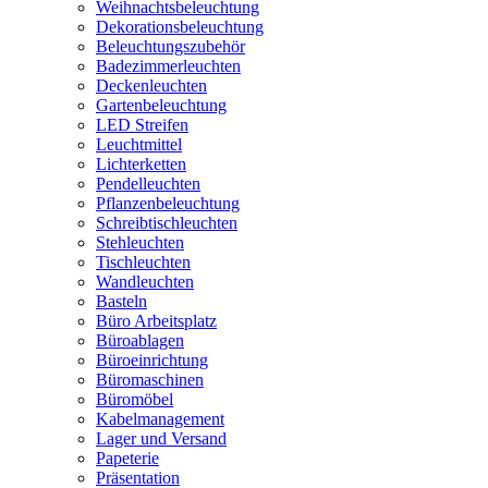
Weihnachtsbeleuchtung
Dekorationsbeleuchtung
Beleuchtungszubehör
Badezimmerleuchten
Deckenleuchten
Gartenbeleuchtung
LED Streifen
Leuchtmittel
Lichterketten
Pendelleuchten
Pflanzenbeleuchtung
Schreibtischleuchten
Stehleuchten
Tischleuchten
Wandleuchten
Basteln
Büro Arbeitsplatz
Büroablagen
Büroeinrichtung
Büromaschinen
Büromöbel
Kabelmanagement
Lager und Versand
Papeterie
Präsentation