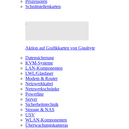
Prozessoren
Schnittstellenkarten
Aktion auf Grafikkarten von Gigabyte
Datensicherung
KVM-Systeme
LAN-Komponenten
LWL/Glasfaser
Modem & Router
Netzwerkkabel
Netzwerkschränke
Powerline
Server
Sicherheitstechnik
Storage & NAS
USV
WLAN-Komponenten
Überwachungskameras