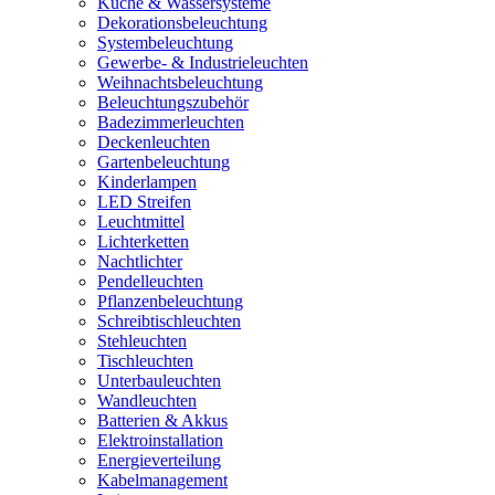
Küche & Wassersysteme
Dekorationsbeleuchtung
Systembeleuchtung
Gewerbe- & Industrieleuchten
Weihnachtsbeleuchtung
Beleuchtungszubehör
Badezimmerleuchten
Deckenleuchten
Gartenbeleuchtung
Kinderlampen
LED Streifen
Leuchtmittel
Lichterketten
Nachtlichter
Pendelleuchten
Pflanzenbeleuchtung
Schreibtischleuchten
Stehleuchten
Tischleuchten
Unterbauleuchten
Wandleuchten
Batterien & Akkus
Elektroinstallation
Energieverteilung
Kabelmanagement