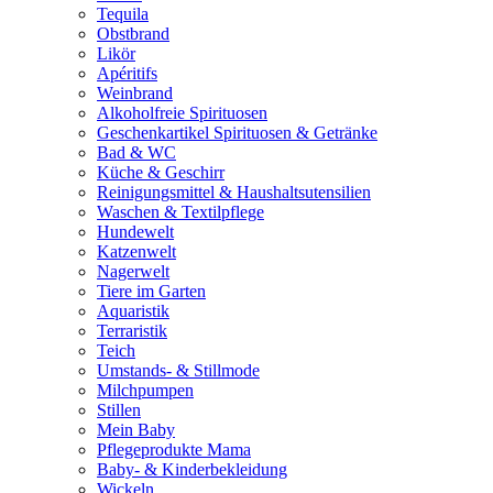
Tequila
Obstbrand
Likör
Apéritifs
Weinbrand
Alkoholfreie Spirituosen
Geschenkartikel Spirituosen & Getränke
Bad & WC
Küche & Geschirr
Reinigungsmittel & Haushaltsutensilien
Waschen & Textilpflege
Hundewelt
Katzenwelt
Nagerwelt
Tiere im Garten
Aquaristik
Terraristik
Teich
Umstands- & Stillmode
Milchpumpen
Stillen
Mein Baby
Pflegeprodukte Mama
Baby- & Kinderbekleidung
Wickeln