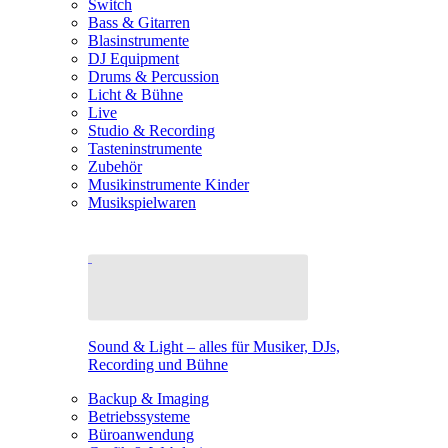
Switch
Bass & Gitarren
Blasinstrumente
DJ Equipment
Drums & Percussion
Licht & Bühne
Live
Studio & Recording
Tasteninstrumente
Zubehör
Musikinstrumente Kinder
Musikspielwaren
Sound & Light – alles für Musiker, DJs,
Recording und Bühne
Backup & Imaging
Betriebssysteme
Büroanwendung