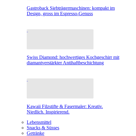
Gastroback Siebträgermaschinen: kompakt im
Design, gross im Espresso-Genuss
Swiss Diamond: hochwertiges Kochgeschirr mit
diamantverstärkter Antihaftbeschichtung
Kawaii Filzstifte & Fasermaler: Kreativ.
Niedlich. Inspirierend.
Lebensmittel
Snacks & Süsses
Getränke