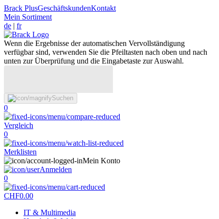
Brack Plus
Geschäftskunden
Kontakt
Mein Sortiment
de
|
fr
Wenn die Ergebnisse der automatischen Vervollständigung
verfügbar sind, verwenden Sie die Pfeiltasten nach oben und nach
unten zur Überprüfung und die Eingabetaste zur Auswahl.
Suchen
0
Vergleich
0
Merklisten
Mein Konto
Anmelden
0
CHF
0.00
IT & Multimedia