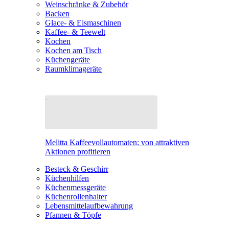
Weinschränke & Zubehör
Backen
Glace- & Eismaschinen
Kaffee- & Teewelt
Kochen
Kochen am Tisch
Küchengeräte
Raumklimageräte
Melitta Kaffeevollautomaten: von attraktiven
Aktionen profitieren
Besteck & Geschirr
Küchenhilfen
Küchenmessgeräte
Küchenrollenhalter
Lebensmittelaufbewahrung
Pfannen & Töpfe