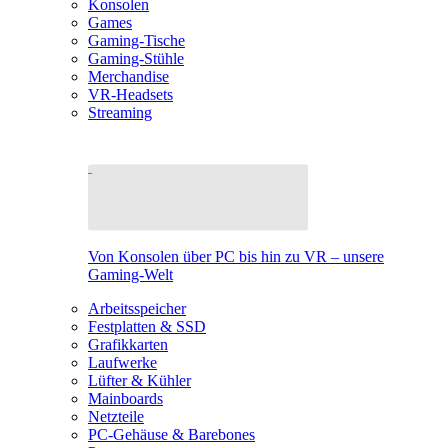
Konsolen
Games
Gaming-Tische
Gaming-Stühle
Merchandise
VR-Headsets
Streaming
Von Konsolen über PC bis hin zu VR – unsere
Gaming-Welt
Arbeitsspeicher
Festplatten & SSD
Grafikkarten
Laufwerke
Lüfter & Kühler
Mainboards
Netzteile
PC-Gehäuse & Barebones