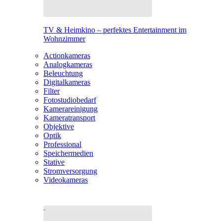
TV & Heimkino – perfektes Entertainment im
Wohnzimmer
Actionkameras
Analogkameras
Beleuchtung
Digitalkameras
Filter
Fotostudiobedarf
Kamerareinigung
Kameratransport
Objektive
Optik
Professional
Speichermedien
Stative
Stromversorgung
Videokameras