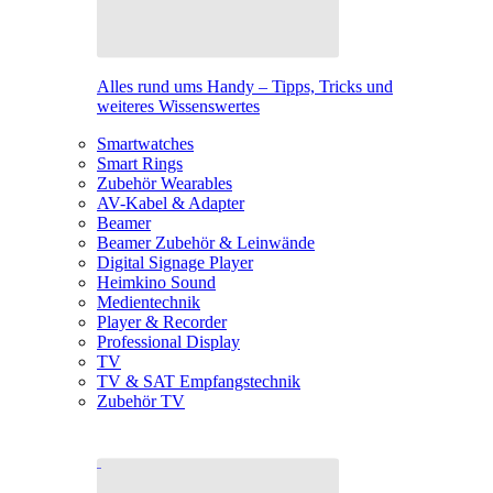
Alles rund ums Handy – Tipps, Tricks und
weiteres Wissenswertes
Smartwatches
Smart Rings
Zubehör Wearables
AV-Kabel & Adapter
Beamer
Beamer Zubehör & Leinwände
Digital Signage Player
Heimkino Sound
Medientechnik
Player & Recorder
Professional Display
TV
TV & SAT Empfangstechnik
Zubehör TV