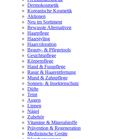
Dermokosmetik
Koreanische Kosmetik
Aktionen
Neu im Sortiment
Bewusste Alternativen
Haarpflege
Haarstyling
Haarcoloration
Beauty- & Pflegetools
Gesichtspflege
Körperpflege
Hand & Fusspflege
Rasur & Haarentfernung
Mund & Zahnpflege
Sonnen- & Insektenschutz
Düfte
Teint
Augen
Lippen
Nägel
Zubehör
Vitamine & Mineralstoffe
Prävention & Regeneration
Medizinische Geräte