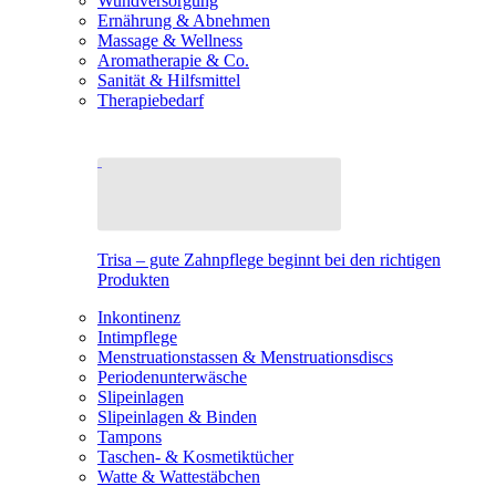
Wundversorgung
Ernährung & Abnehmen
Massage & Wellness
Aromatherapie & Co.
Sanität & Hilfsmittel
Therapiebedarf
Trisa – gute Zahnpflege beginnt bei den richtigen
Produkten
Inkontinenz
Intimpflege
Menstruationstassen & Menstruationsdiscs
Periodenunterwäsche
Slipeinlagen
Slipeinlagen & Binden
Tampons
Taschen- & Kosmetiktücher
Watte & Wattestäbchen