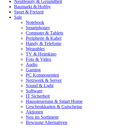
Neu
Beauty & Gesundheit
Baumarkt & Hobby
Sport & Freizeit
Sale
Notebook
Smartphones
Computer & Tablets
Peripherie & Kabel
Handy & Telefonie
Wearables
TV & Heimkino
Foto & Video
Audio
Gaming
PC Komponenten
Netzwerk & Server
Sound & Light
Software
IT Sicherheit
Haussteuerung & Smart Home
Geschenkkarten & Gutscheine
Aktionen
Neu im Sortiment
Bewusste Alternativen