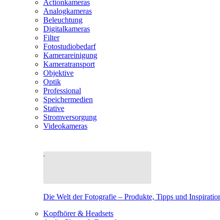
Actionkameras
Analogkameras
Beleuchtung
Digitalkameras
Filter
Fotostudiobedarf
Kamerareinigung
Kameratransport
Objektive
Optik
Professional
Speichermedien
Stative
Stromversorgung
Videokameras
Die Welt der Fotografie – Produkte, Tipps und Inspiratio
Kopfhörer & Headsets