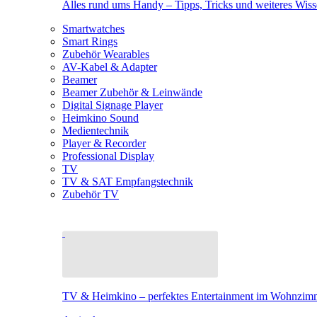
Alles rund ums Handy – Tipps, Tricks und weiteres Wis
Smartwatches
Smart Rings
Zubehör Wearables
AV-Kabel & Adapter
Beamer
Beamer Zubehör & Leinwände
Digital Signage Player
Heimkino Sound
Medientechnik
Player & Recorder
Professional Display
TV
TV & SAT Empfangstechnik
Zubehör TV
TV & Heimkino – perfektes Entertainment im Wohnzim