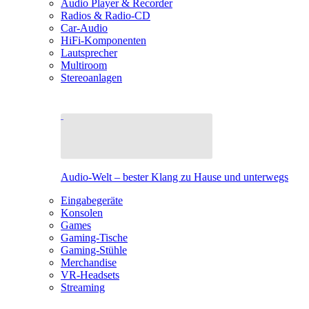
Audio Player & Recorder
Radios & Radio-CD
Car-Audio
HiFi-Komponenten
Lautsprecher
Multiroom
Stereoanlagen
Audio-Welt – bester Klang zu Hause und unterwegs
Eingabegeräte
Konsolen
Games
Gaming-Tische
Gaming-Stühle
Merchandise
VR-Headsets
Streaming