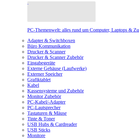
PC-Themenwelt: alles rund um Computer, Laptops & Z
Adapter & Switchboxen
Büro Kommunikation
Drucker & Scanner
Drucker & Scanner Zubehör
Eingabegeräte
Externe Gehäuse (Laufwerke)
Externer Speicher
Grafiktablet
Kabel
Kassensysteme und Zubehör
Monitor Zubehör
PC-Kabel/-Adapter
PC-Lautsprecher
Tastaturen & Mäuse
Tinte & Toner
USB Hubs & Cardreader
USB Sticks
Monitore