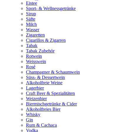
Eistee
Sport- & Wellnessgetränke
Sirup
Säfte
Milch
Wasser
Zigaretten
Cigarillos & Zigarren
Tabak
Tabak Zubehör
Rotwein
Weisswein
Rosé
Champagner & Schaumwein
Süss- & Dessertwein
Alkoholfreie Weine
Lagerbier
Craft Beer & Spezialitäten
Weizenbier
Biermischgetränke & Cider
Alkoholfreies Bier
Whisky
Gin
Rum & Cachaça
Vodka