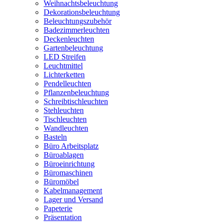
Weihnachtsbeleuchtung
Dekorationsbeleuchtung
Beleuchtungszubehör
Badezimmerleuchten
Deckenleuchten
Gartenbeleuchtung
LED Streifen
Leuchtmittel
Lichterketten
Pendelleuchten
Pflanzenbeleuchtung
Schreibtischleuchten
Stehleuchten
Tischleuchten
Wandleuchten
Basteln
Büro Arbeitsplatz
Büroablagen
Büroeinrichtung
Büromaschinen
Büromöbel
Kabelmanagement
Lager und Versand
Papeterie
Präsentation