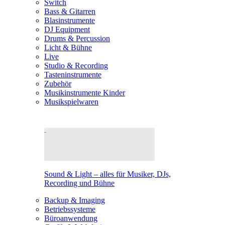
Switch
Bass & Gitarren
Blasinstrumente
DJ Equipment
Drums & Percussion
Licht & Bühne
Live
Studio & Recording
Tasteninstrumente
Zubehör
Musikinstrumente Kinder
Musikspielwaren
Sound & Light – alles für Musiker, DJs,
Recording und Bühne
Backup & Imaging
Betriebssysteme
Büroanwendung