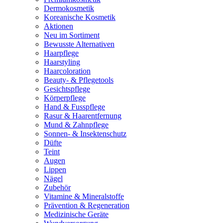
Dermokosmetik
Koreanische Kosmetik
Aktionen
Neu im Sortiment
Bewusste Alternativen
Haarpflege
Haarstyling
Haarcoloration
Beauty- & Pflegetools
Gesichtspflege
Körperpflege
Hand & Fusspflege
Rasur & Haarentfernung
Mund & Zahnpflege
Sonnen- & Insektenschutz
Düfte
Teint
Augen
Lippen
Nägel
Zubehör
Vitamine & Mineralstoffe
Prävention & Regeneration
Medizinische Geräte