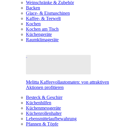
Weinschränke & Zubehör
Backen
Glace- & Eismaschinen
Kaffee- & Teewelt
Kochen
Kochen am Tisch
Küchengeräte
Raumklimageräte
Melitta Kaffeevollautomaten: von attraktiven
Aktionen profitieren
Besteck & Geschirr
Küchenhilfen
Küchenmessgeräte
Küchenrollenhalter
Lebensmittelaufbewahrung
Pfannen & Töpfe