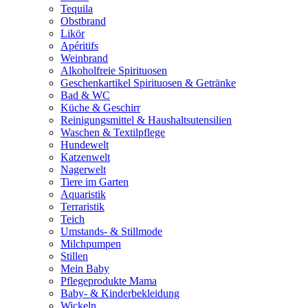
Tequila
Obstbrand
Likör
Apéritifs
Weinbrand
Alkoholfreie Spirituosen
Geschenkartikel Spirituosen & Getränke
Bad & WC
Küche & Geschirr
Reinigungsmittel & Haushaltsutensilien
Waschen & Textilpflege
Hundewelt
Katzenwelt
Nagerwelt
Tiere im Garten
Aquaristik
Terraristik
Teich
Umstands- & Stillmode
Milchpumpen
Stillen
Mein Baby
Pflegeprodukte Mama
Baby- & Kinderbekleidung
Wickeln