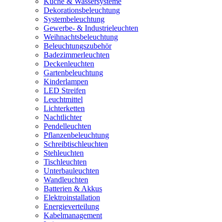
Küche & Wassersysteme
Dekorationsbeleuchtung
Systembeleuchtung
Gewerbe- & Industrieleuchten
Weihnachtsbeleuchtung
Beleuchtungszubehör
Badezimmerleuchten
Deckenleuchten
Gartenbeleuchtung
Kinderlampen
LED Streifen
Leuchtmittel
Lichterketten
Nachtlichter
Pendelleuchten
Pflanzenbeleuchtung
Schreibtischleuchten
Stehleuchten
Tischleuchten
Unterbauleuchten
Wandleuchten
Batterien & Akkus
Elektroinstallation
Energieverteilung
Kabelmanagement