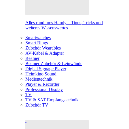
Alles rund ums Handy – Tipps, Tricks und
weiteres Wissenswertes
Smartwatches
Smart Rings
Zubehör Wearables
AV-Kabel & Adapter
Beamer
Beamer Zubehör & Leinwände
Digital Signage Player
Heimkino Sound
Medientechnik
Player & Recorder
Professional Display
TV
TV & SAT Empfangstechnik
Zubehör TV