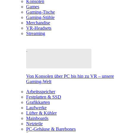
Konsolen
Games
Gaming-Tische
Gaming-Stühle
Merchandise
VR-Headsets
Streaming
Von Konsolen über PC bis hin zu VR – unsere
Gaming-Welt
Arbeitsspeicher
Festplatten & SSD
Grafikkarten
Laufwerke
Lüfter & Kühler
Mainboards
Netzteile
PC-Gehäuse & Barebones