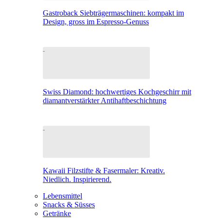
Gastroback Siebträgermaschinen: kompakt im
Design, gross im Espresso-Genuss
Swiss Diamond: hochwertiges Kochgeschirr mit
diamantverstärkter Antihaftbeschichtung
Kawaii Filzstifte & Fasermaler: Kreativ.
Niedlich. Inspirierend.
Lebensmittel
Snacks & Süsses
Getränke