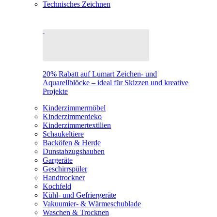
Technisches Zeichnen
20% Rabatt auf Lumart Zeichen- und
Aquarellblöcke – ideal für Skizzen und kreative
Projekte
Kinderzimmermöbel
Kinderzimmerdeko
Kinderzimmertextilien
Schaukeltiere
Backöfen & Herde
Dunstabzugshauben
Gargeräte
Geschirrspüler
Handtrockner
Kochfeld
Kühl- und Gefriergeräte
Vakuumier- & Wärmeschublade
Waschen & Trocknen