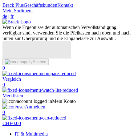
Brack Plus
Geschäftskunden
Kontakt
Mein Sortiment
de
|
fr
Wenn die Ergebnisse der automatischen Vervollständigung
verfügbar sind, verwenden Sie die Pfeiltasten nach oben und nach
unten zur Überprüfung und die Eingabetaste zur Auswahl.
Suchen
0
Vergleich
0
Merklisten
Mein Konto
Anmelden
0
CHF
0.00
IT & Multimedia