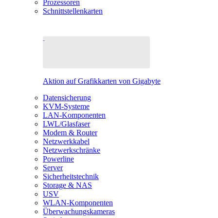
Prozessoren
Schnittstellenkarten
Aktion auf Grafikkarten von Gigabyte
Datensicherung
KVM-Systeme
LAN-Komponenten
LWL/Glasfaser
Modem & Router
Netzwerkkabel
Netzwerkschränke
Powerline
Server
Sicherheitstechnik
Storage & NAS
USV
WLAN-Komponenten
Überwachungskameras