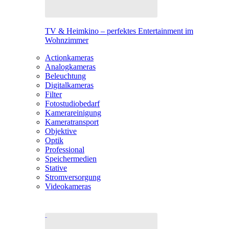
TV & Heimkino – perfektes Entertainment im
Wohnzimmer
Actionkameras
Analogkameras
Beleuchtung
Digitalkameras
Filter
Fotostudiobedarf
Kamerareinigung
Kameratransport
Objektive
Optik
Professional
Speichermedien
Stative
Stromversorgung
Videokameras