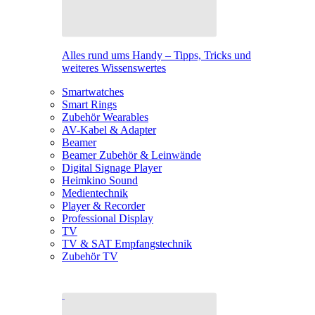
Alles rund ums Handy – Tipps, Tricks und
weiteres Wissenswertes
Smartwatches
Smart Rings
Zubehör Wearables
AV-Kabel & Adapter
Beamer
Beamer Zubehör & Leinwände
Digital Signage Player
Heimkino Sound
Medientechnik
Player & Recorder
Professional Display
TV
TV & SAT Empfangstechnik
Zubehör TV