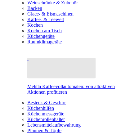
Weinschränke & Zubehör
Backen
Glace- & Eismaschinen
Kaffee- & Teewelt
Kochen
Kochen am Tisch
Küchengeräte
Raumklimageräte
Melitta Kaffeevollautomaten: von attraktiven
Aktionen profitieren
Besteck & Geschirr
Küchenhilfen
Küchenmessgeräte
Küchenrollenhalter
Lebensmittelaufbewahrung
Pfannen & Töpfe