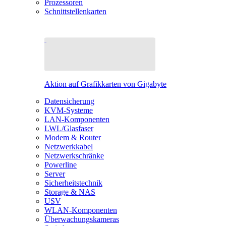
Prozessoren
Schnittstellenkarten
Aktion auf Grafikkarten von Gigabyte
Datensicherung
KVM-Systeme
LAN-Komponenten
LWL/Glasfaser
Modem & Router
Netzwerkkabel
Netzwerkschränke
Powerline
Server
Sicherheitstechnik
Storage & NAS
USV
WLAN-Komponenten
Überwachungskameras