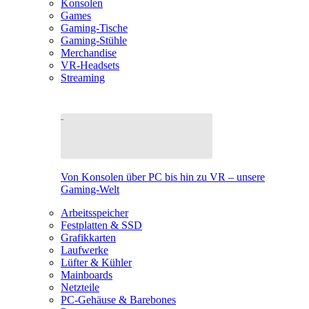
Konsolen
Games
Gaming-Tische
Gaming-Stühle
Merchandise
VR-Headsets
Streaming
Von Konsolen über PC bis hin zu VR – unsere
Gaming-Welt
Arbeitsspeicher
Festplatten & SSD
Grafikkarten
Laufwerke
Lüfter & Kühler
Mainboards
Netzteile
PC-Gehäuse & Barebones