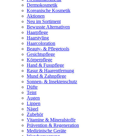
Dermokosmetik
Koreanische Kosmetik
Aktionen
Neu im Sortiment
Bewusste Alternativen
Haarpflege
Haarstyling
Haarcoloration
Beauty- & Pflegetools
Gesichtspflege
Körperpflege
Hand & Fusspflege
Rasur & Haarentfernung
Mund & Zahnpflege
Sonnen- & Insektenschutz
Düfte
Teint
Augen
Lippen
Nägel
Zubehör
Vitamine & Mineralstoffe
Prävention & Regeneration
Medizinische Geräte