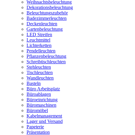
Weihnachtsbeleuchtung
Dekorationsbeleuchtung
Beleuchtungszubehör
Badezimmerleuchten
Deckenleuchten
Gartenbeleuchtung
LED Streifen
Leuchtmittel
Lichterketten
Pendelleuchten
Pflanzenbeleuchtung
Schreibtischleuchten
Stehleuchten
Tischleuchten
Wandleuchten
Basteln
Büro Arbeitsplatz
Büroablagen
Büroeinrichtung
Büromaschinen
Büromöbel
Kabelmanagement
Lager und Versand
Papeterie
Präsentation