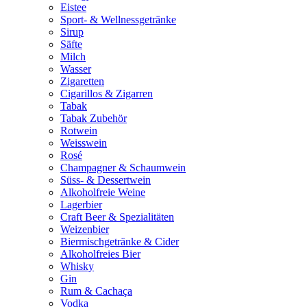
Eistee
Sport- & Wellnessgetränke
Sirup
Säfte
Milch
Wasser
Zigaretten
Cigarillos & Zigarren
Tabak
Tabak Zubehör
Rotwein
Weisswein
Rosé
Champagner & Schaumwein
Süss- & Dessertwein
Alkoholfreie Weine
Lagerbier
Craft Beer & Spezialitäten
Weizenbier
Biermischgetränke & Cider
Alkoholfreies Bier
Whisky
Gin
Rum & Cachaça
Vodka