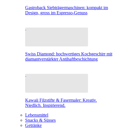
Gastroback Siebträgermaschinen: kompakt im
Design, gross im Espresso-Genuss
Swiss Diamond: hochwertiges Kochgeschirr mit
diamantverstärkter Antihaftbeschichtung
Kawaii Filzstifte & Fasermaler: Kreativ.
Niedlich. Inspirierend.
Lebensmittel
Snacks & Süsses
Getränke