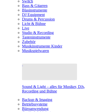
Switch
Bass & Gitarren
Blasinstrumente
DJ Equipment
Drums & Percussion
Licht & Bühne
Live
Studio & Recording
Tasteninstrumente
Zubehör
Musikinstrumente Kinder
Musikspielwaren
Sound & Light – alles für Musiker, DJs,
Recording und Bühne
Backup & Imaging
Betriebssysteme
Büroanwendung