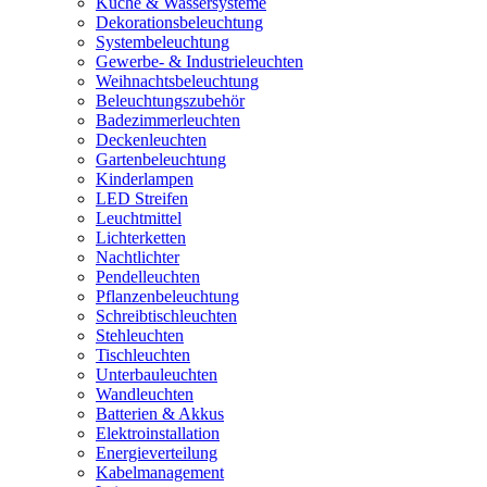
Küche & Wassersysteme
Dekorationsbeleuchtung
Systembeleuchtung
Gewerbe- & Industrieleuchten
Weihnachtsbeleuchtung
Beleuchtungszubehör
Badezimmerleuchten
Deckenleuchten
Gartenbeleuchtung
Kinderlampen
LED Streifen
Leuchtmittel
Lichterketten
Nachtlichter
Pendelleuchten
Pflanzenbeleuchtung
Schreibtischleuchten
Stehleuchten
Tischleuchten
Unterbauleuchten
Wandleuchten
Batterien & Akkus
Elektroinstallation
Energieverteilung
Kabelmanagement