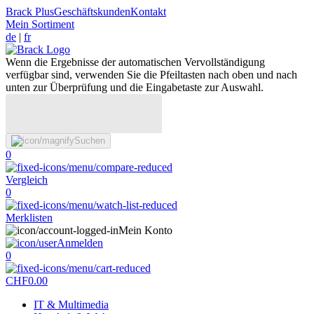
Brack Plus
Geschäftskunden
Kontakt
Mein Sortiment
de
|
fr
Wenn die Ergebnisse der automatischen Vervollständigung
verfügbar sind, verwenden Sie die Pfeiltasten nach oben und nach
unten zur Überprüfung und die Eingabetaste zur Auswahl.
Suchen
0
Vergleich
0
Merklisten
Mein Konto
Anmelden
0
CHF
0.00
IT & Multimedia