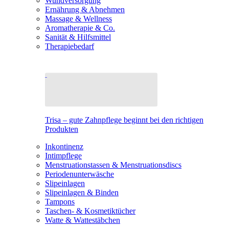
Wundversorgung
Ernährung & Abnehmen
Massage & Wellness
Aromatherapie & Co.
Sanität & Hilfsmittel
Therapiebedarf
Trisa – gute Zahnpflege beginnt bei den richtigen
Produkten
Inkontinenz
Intimpflege
Menstruationstassen & Menstruationsdiscs
Periodenunterwäsche
Slipeinlagen
Slipeinlagen & Binden
Tampons
Taschen- & Kosmetiktücher
Watte & Wattestäbchen