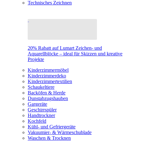
Technisches Zeichnen
20% Rabatt auf Lumart Zeichen- und
Aquarellblöcke – ideal für Skizzen und kreative
Projekte
Kinderzimmermöbel
Kinderzimmerdeko
Kinderzimmertextilien
Schaukeltiere
Backöfen & Herde
Dunstabzugshauben
Gargeräte
Geschirrspüler
Handtrockner
Kochfeld
Kühl- und Gefriergeräte
Vakuumier- & Wärmeschublade
Waschen & Trocknen