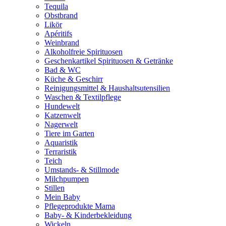
Tequila
Obstbrand
Likör
Apéritifs
Weinbrand
Alkoholfreie Spirituosen
Geschenkartikel Spirituosen & Getränke
Bad & WC
Küche & Geschirr
Reinigungsmittel & Haushaltsutensilien
Waschen & Textilpflege
Hundewelt
Katzenwelt
Nagerwelt
Tiere im Garten
Aquaristik
Terraristik
Teich
Umstands- & Stillmode
Milchpumpen
Stillen
Mein Baby
Pflegeprodukte Mama
Baby- & Kinderbekleidung
Wickeln