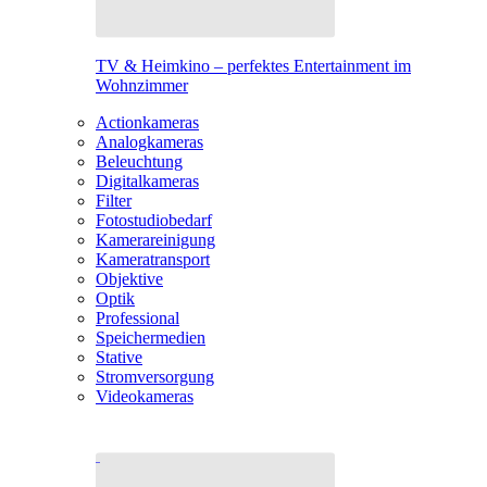
TV & Heimkino – perfektes Entertainment im
Wohnzimmer
Actionkameras
Analogkameras
Beleuchtung
Digitalkameras
Filter
Fotostudiobedarf
Kamerareinigung
Kameratransport
Objektive
Optik
Professional
Speichermedien
Stative
Stromversorgung
Videokameras